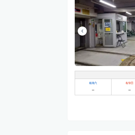
8/8
六
8/9
日