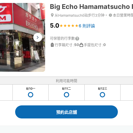
Big Echo Hamamatsucho E
从Hamamatsuchō站步行3分钟。
本日營業時
5.0
6 則評論
★
★
★
★
★
★
★
★
★
★
可保管的行李數
50
0
行李箱尺寸
:
手提包尺寸
:
利用可能時間
8/10
一
8/11
二
8/12
三
預約此店舖