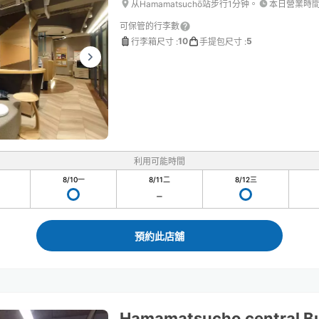
从Hamamatsuchō站步行1分钟。
本日營業時
可保管的行李數
10
5
行李箱尺寸
:
手提包尺寸
:
利用可能時間
8/10
一
8/11
二
8/12
三
預約此店舖
Hamamatsucho central Bu