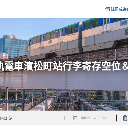
註冊成為
] 單軌電車濱松町站行李寄存空位
-
Navigate
Navigate