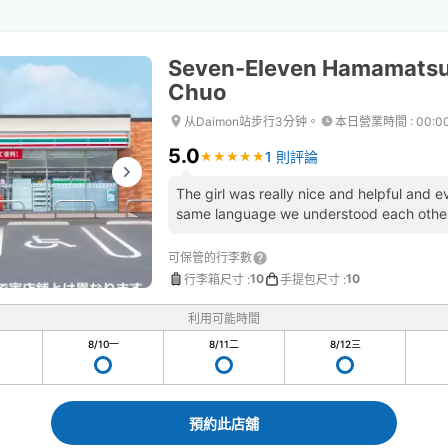
Seven-Eleven Hamamats
Chuo
从Daimon站步行3分钟。
本日營業時間
:
00:0
5.0
1 則評論
★
★
★
★
★
★
★
★
★
★
The girl was really nice and helpful and e
same language we understood each othe
可保管的行李數
10
10
行李箱尺寸
:
手提包尺寸
:
利用可能時間
8/10
一
8/11
二
8/12
三
預約此店舖