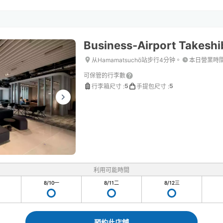
Business-Airport Takeshi
从Hamamatsuchō站步行4分钟。
本日營業時
可保管的行李數
5
5
行李箱尺寸
:
手提包尺寸
:
利用可能時間
8/10
一
8/11
二
8/12
三
預約此店舖