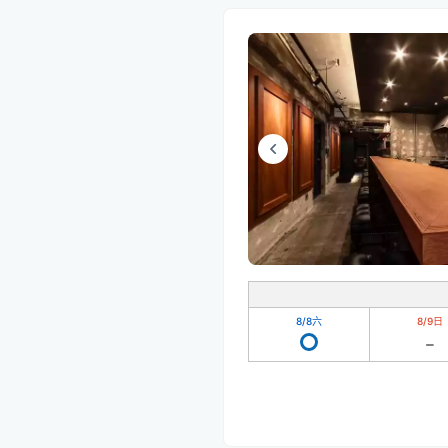
8/8
六
8/9
日