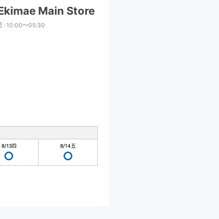
kimae Main Store
間
:
10:00〜05:30
8/13
四
8/14
五