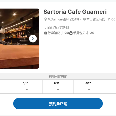
Sartoria Cafe Guarneri
从Daimon站步行2分钟。
本日營業時間
:
11:0
可保管的行李數
20
20
行李箱尺寸
:
手提包尺寸
:
利用可能時間
8/10
一
8/11
二
8/12
三
預約此店舖