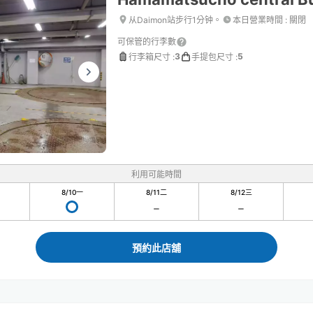
从Daimon站步行1分钟。
本日營業時間
:
關閉
可保管的行李數
3
5
行李箱尺寸
:
手提包尺寸
:
利用可能時間
8/10
一
8/11
二
8/12
三
預約此店舖