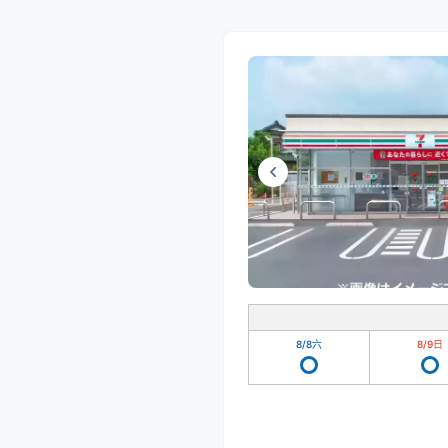
8/8
六
8/9
日