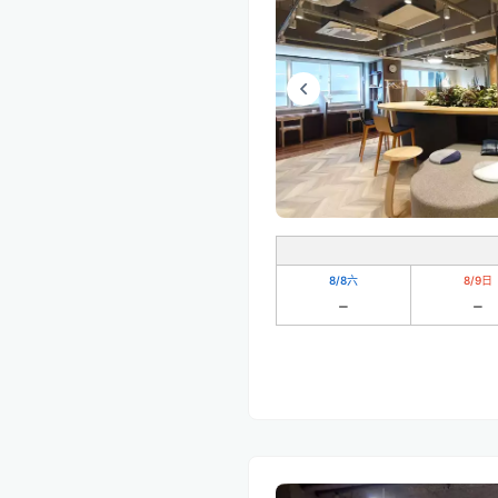
8/8
六
8/9
日