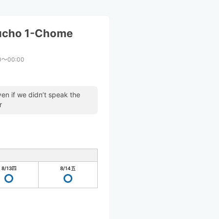
ucho 1-Chome
0〜00:00
ven if we didn’t speak the
r
8/13
四
8/14
五