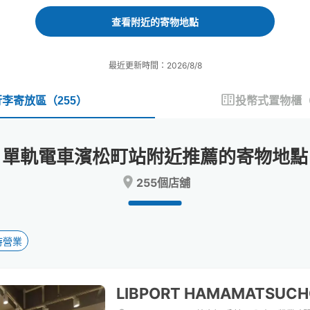
forward
backward
to
to
查看附近的寄物地點
interact
interact
with
with
the
the
最近更新時間：2026/8/8
calendar
calendar
and
and
select
select
行李寄放區
（
255
）
投幣式置物櫃
a
a
date.
date.
Press
Press
單軌電車濱松町站附近推薦的寄物地點
the
the
question
question
255個店舖
mark
mark
key
key
to
to
get
get
the
the
時營業
keyboard
keyboard
shortcuts
shortcuts
for
for
LIBPORT HAMAMATSUC
changing
changing
dates.
dates.