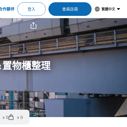
合作夥伴
登入
會員註冊
繁體中文
＆置物櫃整理
x 0
x 0