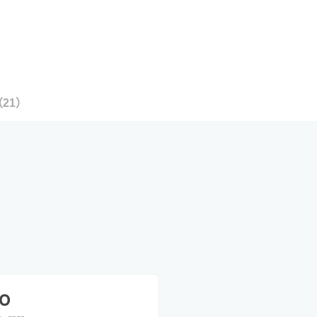
（
21
）
HO