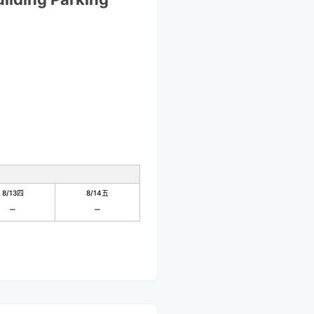
8/13
四
8/14
五