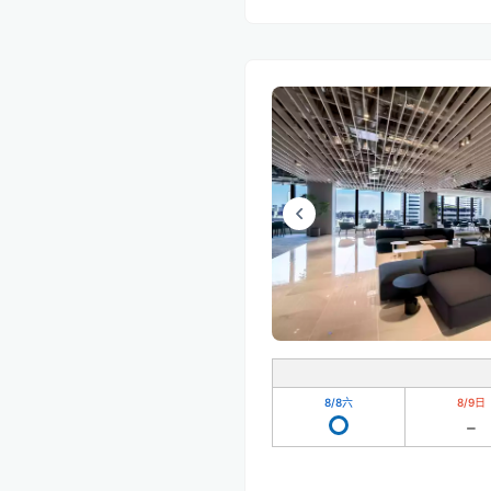
8/8
六
8/9
日