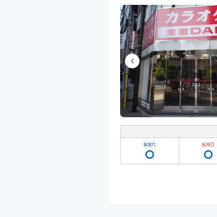
8/8
六
8/9
日