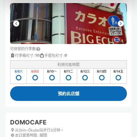
可保管的行李數
10
0
行李箱尺寸
:
手提包尺寸
:
利用可能時間
8/8
六
8/9
日
8/10
一
8/11
二
8/12
三
8/13
四
8/14
五
預約此店舖
DOMOCAFE
从Shin-Ōkubo站步行3分钟。
本日營業時間
:
關閉