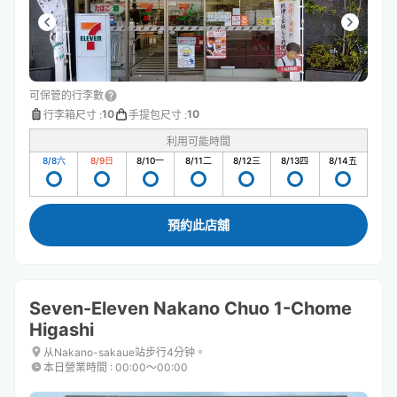
可保管的行李數
10
10
行李箱尺寸
:
手提包尺寸
:
利用可能時間
8/8
六
8/9
日
8/10
一
8/11
二
8/12
三
8/13
四
8/14
五
預約此店舖
Seven-Eleven Nakano Chuo 1-Chome
Higashi
从Nakano-sakaue站步行4分钟。
本日營業時間
:
00:00〜00:00