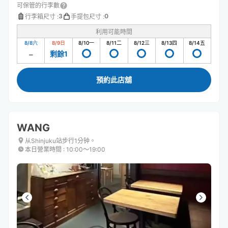
可保管的行李數
3
0
行李箱尺寸
:
手提包尺寸
:
利用可能時間
8/8
六
8/9
日
8/10
一
8/11
二
8/12
三
8/13
四
8/14
五
剩餘1
預約此店舖
WANG
从Shinjuku站步行1分钟。
本日營業時間
:
10:00〜19:00