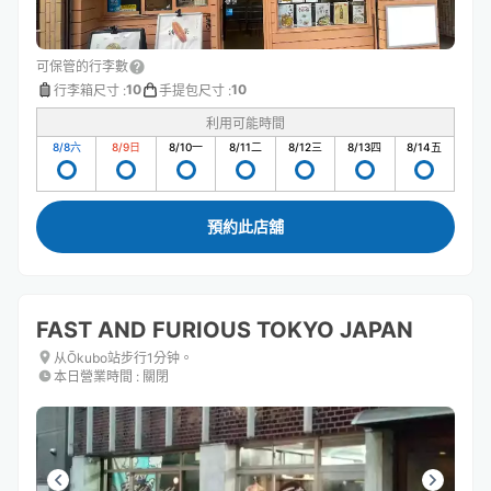
可保管的行李數
10
10
行李箱尺寸
:
手提包尺寸
:
利用可能時間
8/8
六
8/9
日
8/10
一
8/11
二
8/12
三
8/13
四
8/14
五
預約此店舖
FAST AND FURIOUS TOKYO JAPAN
从Ōkubo站步行1分钟。
本日營業時間
:
關閉