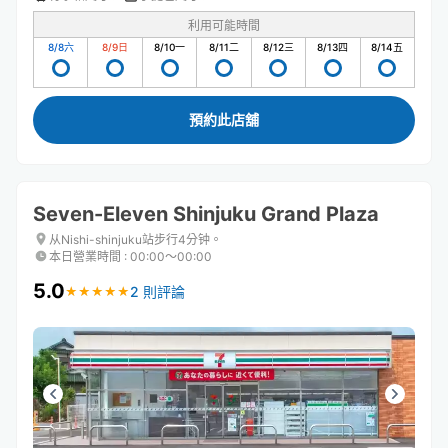
利用可能時間
8/8
六
8/9
日
8/10
一
8/11
二
8/12
三
8/13
四
8/14
五
預約此店舖
Seven-Eleven Shinjuku Grand Plaza
从Nishi-shinjuku站步行4分钟。
本日營業時間
:
00:00〜00:00
5.0
2 則評論
★
★
★
★
★
★
★
★
★
★