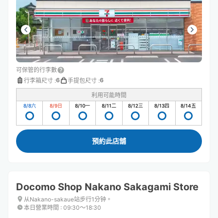
可保管的行李數
6
6
行李箱尺寸
:
手提包尺寸
:
利用可能時間
8/8
六
8/9
日
8/10
一
8/11
二
8/12
三
8/13
四
8/14
五
預約此店舖
Docomo Shop Nakano Sakagami Store
从Nakano-sakaue站步行1分钟。
本日營業時間
:
09:30〜18:30