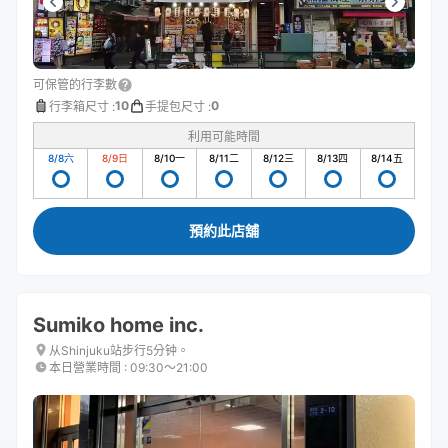
可保管的行李數
10
0
行李箱尺寸
:
手提包尺寸
:
利用可能時間
8/8
六
8/9
日
8/10
一
8/11
二
8/12
三
8/13
四
8/14
五
預約此店舖
Sumiko home inc.
从Shinjuku站步行5分钟。
本日營業時間
:
09:30〜21:00