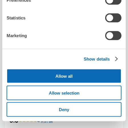
Preferences
Statistics
可保管的行李數
Marketing
3
3
行李箱尺寸
:
手提包尺寸
:
利用可能時間
8/8
六
8/9
日
8/10
一
8/11
二
8/12
三
8/13
四
8/14
五
Show details
預約此店舖
Allow all
Allow selection
Big Echo Nishi Shinjuku Centre Store
从Shinjuku站步行5分钟。
Deny
本日營業時間
:
10:00〜20:00
5.0
4 則評論
★
★
★
★
★
★
★
★
★
★