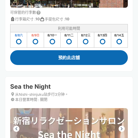
可保管的行李數
10
10
行李箱尺寸
:
手提包尺寸
:
利用可能時間
8/8
六
8/9
日
8/10
一
8/11
二
8/12
三
8/13
四
8/14
五
預約此店舖
Sea the Night
从Nishi-shinjuku站步行3分钟。
本日營業時間
:
關閉