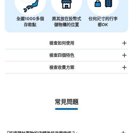
全國1000多個
將其放在投幣式
任何尺寸的行李
存款點
儲物櫃的位置
都OK
檢查如何使用
檢查四個特色
檢查收費方案
手提包尺寸
¥500
/
日
最長邊未滿45cm的行李（小型背包、手提包、手提行李
常見問題
等）
事先用手機預約

全國有1,000家以上合作店鋪
指定的日期和時間
中野坂上駅コインロッカー
北起北海道，南至沖繩，以都市為中心，全國皆可使用此服務。
从中野坂上駅 丸の内線站步行分钟。
行李箱尺寸
本日營業時間
:
04:30
〜
00:45