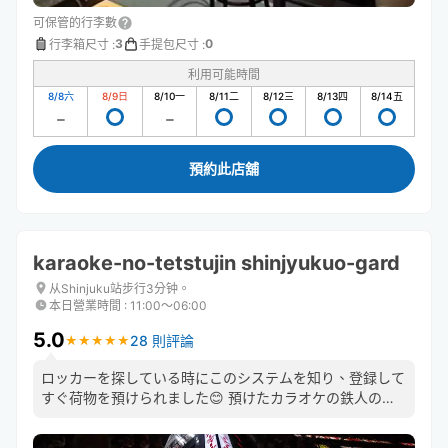
可保管的行李數
3
0
行李箱尺寸
:
手提包尺寸
:
利用可能時間
8/8
六
8/9
日
8/10
一
8/11
二
8/12
三
8/13
四
8/14
五
預約此店舖
karaoke-no-tetstujin shinjyukuo-gard
从Shinjuku站步行3分钟。
本日營業時間
:
11:00〜06:00
5.0
28 則評論
★
★
★
★
★
★
★
★
★
★
ロッカーを探している時にこのシステムを知り、登録して
すぐ荷物を預けられました😊 預けたカラオケの鉄人のス
タッフさんもとても良い方で助かりました😊 機会があっ
たら、また利用したいと思います❣️