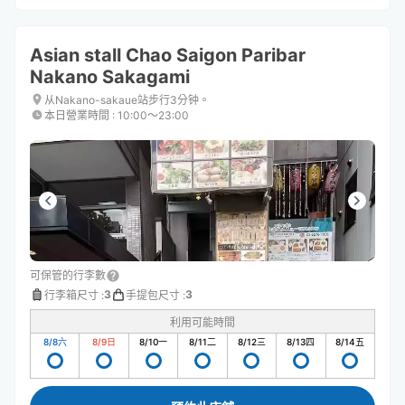
Asian stall Chao Saigon Paribar
Nakano Sakagami
从Nakano-sakaue站步行3分钟。
本日營業時間
:
10:00〜23:00
可保管的行李數
3
3
行李箱尺寸
:
手提包尺寸
:
利用可能時間
8/8
六
8/9
日
8/10
一
8/11
二
8/12
三
8/13
四
8/14
五