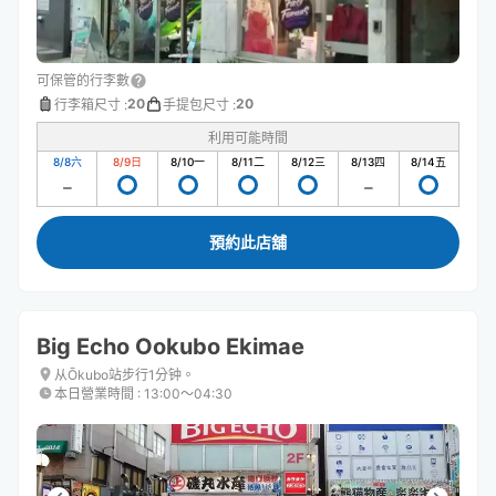
可保管的行李數
20
20
行李箱尺寸
:
手提包尺寸
:
利用可能時間
8/8
六
8/9
日
8/10
一
8/11
二
8/12
三
8/13
四
8/14
五
預約此店舖
Big Echo Ookubo Ekimae
从Ōkubo站步行1分钟。
本日營業時間
:
13:00〜04:30