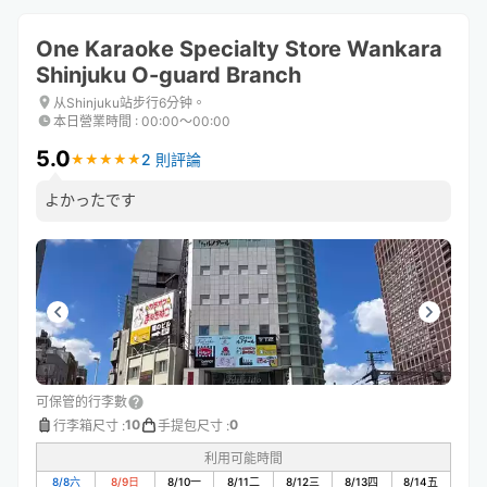
One Karaoke Specialty Store Wankara
Shinjuku O-guard Branch
从Shinjuku站步行6分钟。
本日營業時間
:
00:00〜00:00
5.0
2 則評論
★
★
★
★
★
★
★
★
★
★
よかったです
可保管的行李數
10
0
行李箱尺寸
:
手提包尺寸
:
利用可能時間
8/8
六
8/9
日
8/10
一
8/11
二
8/12
三
8/13
四
8/14
五