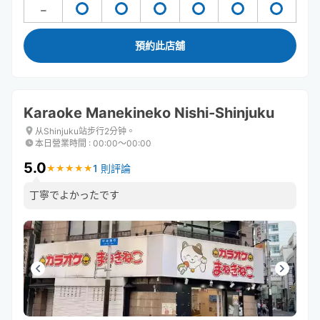
預約此店舖
Karaoke Manekineko Nishi-Shinjuku
从Shinjuku站步行2分钟。
本日營業時間
:
00:00〜00:00
5.0
1 則評論
★
★
★
★
★
★
★
★
★
★
丁寧でよかったです