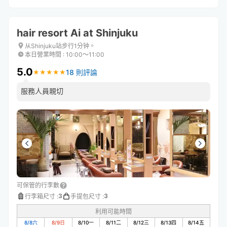
hair resort Ai at Shinjuku
从Shinjuku站步行1分钟。
本日營業時間
:
10:00〜11:00
5.0
18 則評論
★
★
★
★
★
★
★
★
★
★
服務人員親切
可保管的行李數
3
3
行李箱尺寸
:
手提包尺寸
:
利用可能時間
8/8
六
8/9
日
8/10
一
8/11
二
8/12
三
8/13
四
8/14
五