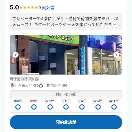
5.0
9 則評論
★
★
★
★
★
★
★
★
★
★
エレベーターで4階に上がり、受付で荷物を渡すだけ。超
スムーズ！ ギターとスーツケースを預かっていただき、
手ぶらで中野坂上観光ができました！
可保管的行李數
50
50
行李箱尺寸
:
手提包尺寸
:
利用可能時間
8/8
六
8/9
日
8/10
一
8/11
二
8/12
三
8/13
四
8/14
五
預約此店舖