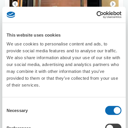
可保管的行李數
7
7
行李箱尺寸
:
手提包尺寸
:
This website uses cookies
利用可能時間
We use cookies to personalise content and ads, to
8/8
六
8/9
日
8/10
一
8/11
二
8/12
三
8/13
四
8/14
五
provide social media features and to analyse our traffic.
We also share information about your use of our site with
our social media, advertising and analytics partners who
預約此店舖
may combine it with other information that you’ve
provided to them or that they’ve collected from your use
of their services.
Hokkaido Ramen Ajihachi
从Shinjyuku站步行5分钟。
Consent
本日營業時間
:
關閉
Necessary
Selection