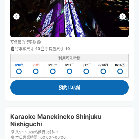
可保管的行李數
10
10
行李箱尺寸
:
手提包尺寸
:
利用可能時間
8/8
六
8/9
日
8/10
一
8/11
二
8/12
三
8/13
四
8/14
五
預約此店舖
Karaoke Manekineko Shinjuku
Nishiguchi
从Shinjuku站步行3分钟。
本日營業時間
:
00:00〜00:00