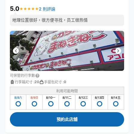
5.0
2 則評論
★
★
★
★
★
★
★
★
★
★
地理位置很好，很方便寻找，员工很热情
可保管的行李數
20
0
行李箱尺寸
:
手提包尺寸
:
利用可能時間
8/8
六
8/9
日
8/10
一
8/11
二
8/12
三
8/13
四
8/14
五
預約此店舖