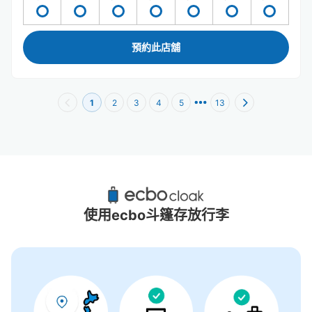
預約此店舖
1
2
3
4
5
13
中野坂上站附近推薦的寄物櫃
1個投幣式置物櫃
使用ecbo斗篷存放行李