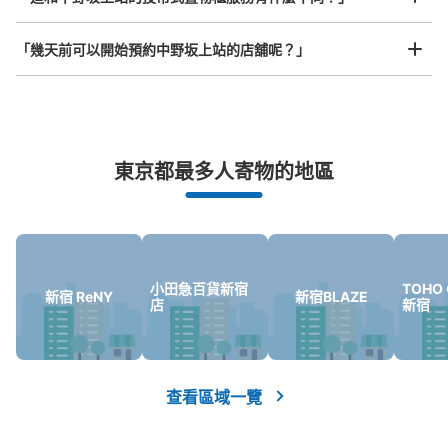
「幾天前可以開始預約中野坂上站的店舖呢？」
突發狀況下的安心理賠
東京都最多人寄物的地區
發生行李破損、被偷等狀況時安心有保障
小田急百貨新宿
TOHO 
新宿 ReNY
新宿BLAZE
店
新宿
查看區域一覽