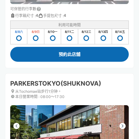
可保管的行李數
4
4
行李箱尺寸
:
手提包尺寸
:
利用可能時間
8/8
六
8/9
日
8/10
一
8/11
二
8/12
三
8/13
四
8/14
五
預約此店舖
PARKERSTOKYO(SHUKNOVA)
从Tochomae站步行1分钟。
本日營業時間
:
08:00〜17:30