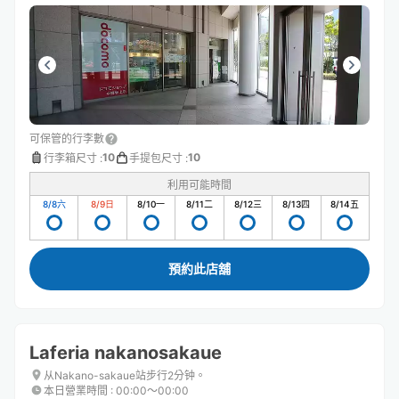
可保管的行李數
10
10
行李箱尺寸
:
手提包尺寸
:
利用可能時間
8/8
六
8/9
日
8/10
一
8/11
二
8/12
三
8/13
四
8/14
五
預約此店舖
Laferia nakanosakaue
从Nakano-sakaue站步行2分钟。
本日營業時間
:
00:00〜00:00