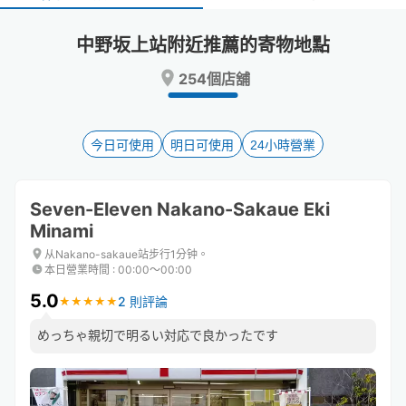
select
select
a
a
中野坂上站附近推薦的寄物地點
date.
date.
Press
Press
254個店舖
the
the
question
question
mark
mark
key
key
今日可使用
明日可使用
24小時營業
to
to
get
get
the
the
Seven-Eleven Nakano-Sakaue Eki
keyboard
keyboard
Minami
shortcuts
shortcuts
for
for
从Nakano-sakaue站步行1分钟。
changing
changing
本日營業時間
:
00:00〜00:00
dates.
dates.
5.0
2 則評論
★
★
★
★
★
★
★
★
★
★
めっちゃ親切で明るい対応で良かったです