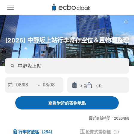
[2026] 中野坂上站行李寄存空位＆置物櫃整理
-
x 0
x 0
Navigate
Navigate
forward
backward
to
to
查看附近的寄物地點
interact
interact
with
with
最近更新時間：2026/8/8
the
the
calendar
calendar
行李寄放區
（
254
）
投幣式置物櫃
（
1
）
and
and