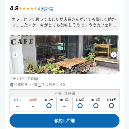
4.8
4 則評論
★
★
★
★
★
★
★
★
★
★
カフェ⁉️って思ってましたが店員さんがとても優しく助か
りました。ケーキがとても美味しそうで、今度カフェ利用
したいです🍰
可保管的行李數
10
10
行李箱尺寸
:
手提包尺寸
:
利用可能時間
8/8
六
8/9
日
8/10
一
8/11
二
8/12
三
8/13
四
8/14
五
預約此店舖