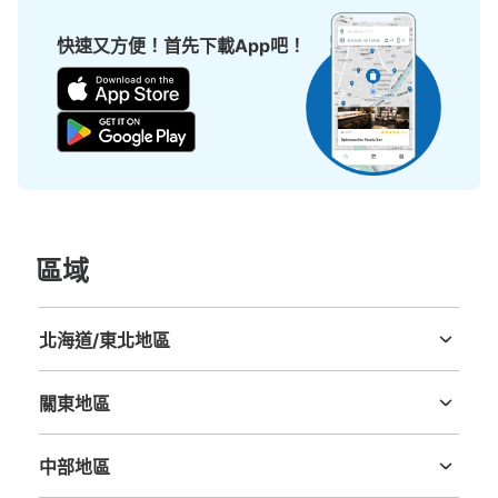
快速又方便！首先下載App吧！
區域
北海道/東北地區
北海道
青森縣
岩手縣
宮城縣
秋田縣
山形縣
福島縣
關東地區
茨城縣
栃木縣
群馬縣
埼玉縣
千葉縣
東京都
神奈川縣
中部地區
新潟縣
富山縣
石川縣
福井縣
山梨縣
長野縣
岐阜縣
静岡縣
愛知縣