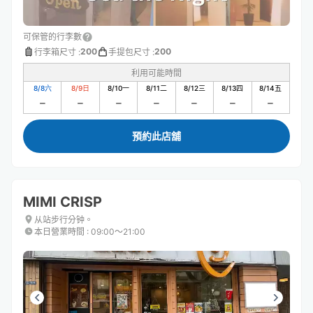
可保管的行李數
200
200
行李箱尺寸
:
手提包尺寸
:
利用可能時間
8/8
六
8/9
日
8/10
一
8/11
二
8/12
三
8/13
四
8/14
五
預約此店舖
MIMI CRISP
从站步行分钟。
本日營業時間
:
09:00〜21:00