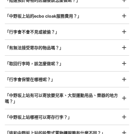
¥800
「抵達預計寄物的店舖後該怎麼做呢？」
/
日
出口2通路
最長邊45cm以上的行李（行李箱、樂器、嬰兒車等）
「中野坂上站的ecbo cloak服務費用？」
「行李會不會不見或被偷？」
許多地點佳/條件優的店鋪
工作人員拍完行李照片後

「有無法接受寄存的物品嗎？」
我們與許多地點方便的車站內店舖以及24小時營業的店鋪合作。
即完成寄存手續
「取回行李時，該怎麼做呢？」
可保管的行李數
「行李會保管在哪裡呢？」
大的
:
6
/
¥500
小的
:
16
/
¥400
付款方式
現金, ICカード
「中野坂上站有可以寄放嬰兒車、大型運動用品、樂器的地方
嗎？」
查看此投幣式儲物櫃的位置
任何尺寸的行李都OK
「中野坂上站哪裡可以寄存行李？」
放下行李，愉快度過一整天！
樂器、嬰兒車、腳踏車等，只要是1個人能搬運的行李尺寸就OK
「這和中野坂上站的投幣式置物櫃服務有什麼不同？」