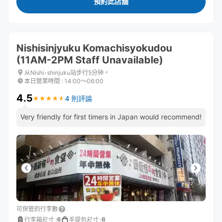
預約此店舖
Nishisinjyuku Komachisyokudou
(11AM-2PM Staff Unavailable)
从Nishi-shinjuku站步行5分钟。
本日營業時間
:
14:00〜06:00
4.5
4 則評論
★
★
★
★
★
★
★
★
★
★
Very friendly for first timers in Japan would recommend!
可保管的行李數
6
6
行李箱尺寸
:
手提包尺寸
: