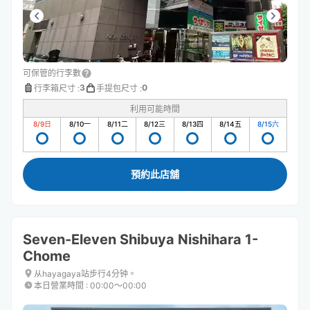
可保管的行李數
3
0
行李箱尺寸
:
手提包尺寸
:
利用可能時間
8/9
日
8/10
一
8/11
二
8/12
三
8/13
四
8/14
五
8/15
六
預約此店舖
Seven-Eleven Shibuya Nishihara 1-
Chome
从hayagaya站步行4分钟。
本日營業時間
:
00:00〜00:00