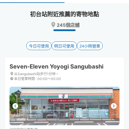
select
select
a
a
初台站附近推薦的寄物地點
date.
date.
Press
Press
245個店舖
the
the
question
question
mark
mark
key
key
今日可使用
明日可使用
24小時營業
to
to
get
get
the
the
Seven-Eleven Yoyogi Sangubashi
keyboard
keyboard
shortcuts
shortcuts
从Sangubashi站步行1分钟。
本日營業時間
:
00:00〜00:00
for
for
changing
changing
dates.
dates.