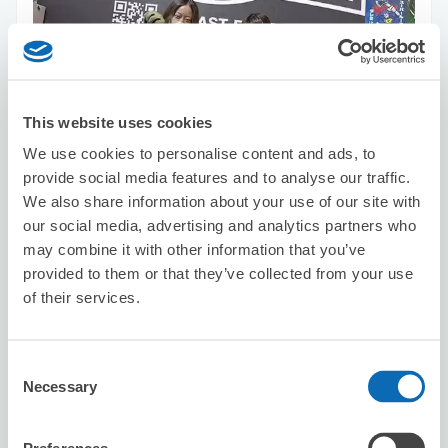
可保管的行李數
This website uses cookies
10
10
行李箱尺寸
:
手提包尺寸
:
We use cookies to personalise content and ads, to
利用可能時間
provide social media features and to analyse our traffic.
8/9
日
8/10
一
8/11
二
8/12
三
8/13
四
8/14
五
8/15
六
We also share information about your use of our site with
our social media, advertising and analytics partners who
may combine it with other information that you’ve
預約此店舖
provided to them or that they’ve collected from your use
of their services.
Big Echo Nishi Shinjuku Centre Store
Consent
从Shinjuku站步行5分钟。
Necessary
Selection
本日營業時間
:
10:00〜20:00
5.0
4 則評論
★
★
★
★
★
★
★
★
★
★