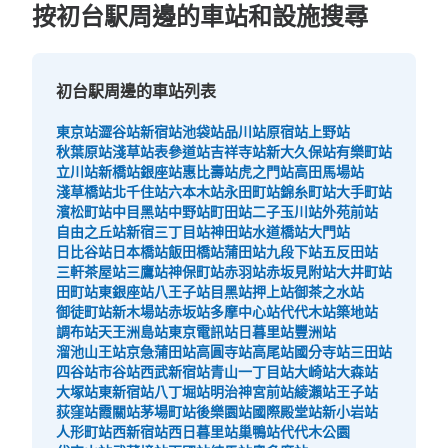
按初台駅周邊的車站和設施搜尋
初台駅周邊的車站列表
東京站
澀谷站
新宿站
池袋站
品川站
原宿站
上野站
秋葉原站
淺草站
表參道站
吉祥寺站
新大久保站
有樂町站
立川站
新橋站
銀座站
惠比壽站
虎之門站
高田馬場站
淺草橋站
北千住站
六本木站
永田町站
錦糸町站
大手町站
濱松町站
中目黑站
中野站
町田站
二子玉川站
外苑前站
自由之丘站
新宿三丁目站
神田站
水道橋站
大門站
日比谷站
日本橋站
飯田橋站
蒲田站
九段下站
五反田站
三軒茶屋站
三鷹站
神保町站
赤羽站
赤坂見附站
大井町站
田町站
東銀座站
八王子站
目黑站
押上站
御茶之水站
御徒町站
新木場站
赤坂站
多摩中心站
代代木站
築地站
調布站
天王洲島站
東京電訊站
日暮里站
豐洲站
溜池山王站
京急蒲田站
高圓寺站
高尾站
國分寺站
三田站
四谷站
市谷站
西武新宿站
青山一丁目站
大崎站
大森站
大塚站
東新宿站
八丁堀站
明治神宮前站
綾瀨站
王子站
荻窪站
霞關站
茅場町站
後樂園站
國際殿堂站
新小岩站
人形町站
西新宿站
西日暮里站
巢鴨站
代代木公園