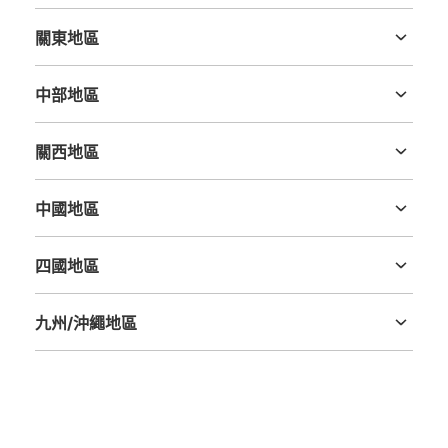
北海道
青森縣
岩手縣
宮城縣
秋田縣
山形縣
福島縣
關東地區
茨城縣
栃木縣
群馬縣
埼玉縣
千葉縣
東京都
神奈川縣
中部地區
新潟縣
富山縣
石川縣
福井縣
山梨縣
長野縣
岐阜縣
静岡縣
愛知縣
關西地區
三重縣
滋賀縣
京都府
大阪府
兵庫縣
奈良縣
和歌山縣
中國地區
鳥取縣
島根縣
岡山縣
廣島縣
山口縣
四國地區
德島縣
香川縣
愛媛縣
高知縣
九州/沖繩地區
福岡縣
佐賀縣
長崎縣
熊本縣
大分縣
宮崎縣
鹿児島縣
沖縄縣