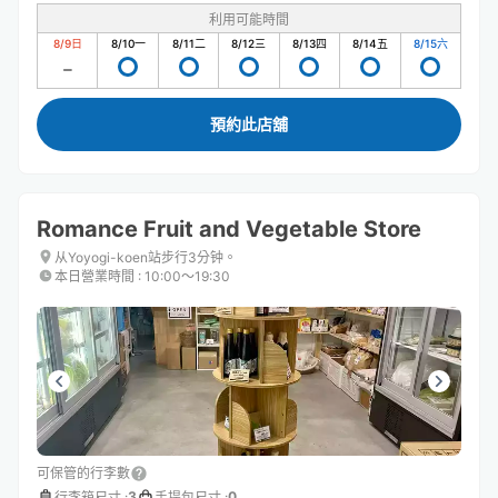
利用可能時間
8/9
日
8/10
一
8/11
二
8/12
三
8/13
四
8/14
五
8/15
六
預約此店舖
Romance Fruit and Vegetable Store
从Yoyogi-koen站步行3分钟。
本日營業時間
:
10:00〜19:30
可保管的行李數
3
0
行李箱尺寸
:
手提包尺寸
: