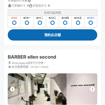
可保管的行李數
4
6
行李箱尺寸
:
手提包尺寸
:
利用可能時間
8/9
日
8/10
一
8/11
二
8/12
三
8/13
四
8/14
五
8/15
六
預約此店舖
BARBER ellen second
从hayagaya站步行3分钟。
本日營業時間
:
10:30〜19:00