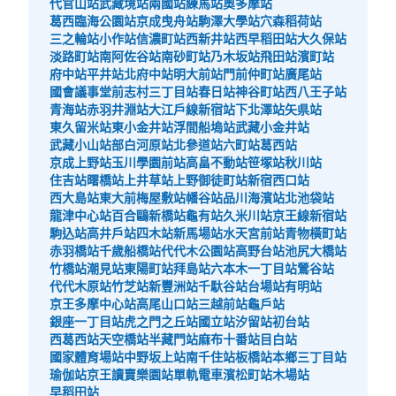
代官山站
武藏境站
兩國站
練馬站
奧多摩站
葛西臨海公園站
京成曳舟站
駒澤大學站
穴森稻荷站
三之輪站
小作站
信濃町站
西新井站
西早稻田站
大久保站
淡路町站
南阿佐谷站
南砂町站
乃木坂站
飛田站
濱町站
府中站
平井站
北府中站
明大前站
門前仲町站
廣尾站
國會議事堂前
志村三丁目站
春日站
神谷町站
西八王子站
青海站
赤羽井淵站
大江戶線新宿站
下北澤站
矢県站
東久留米站
東小金井站
浮間船塢站
武藏小金井站
武藏小山站
部白河原站
北參道站
六町站
葛西站
京成上野站
玉川學園前站
高畠不動站
笹塚站
秋川站
住吉站
曙橋站
上井草站
上野御徒町站
新宿西口站
西大島站
東大前
梅屋敷站
幡谷站
品川海濱站
北池袋站
龍津中心站
百合鷗新橋站
龜有站
久米川站
京王線新宿站
駒込站
高井戶站
四木站
新馬場站
水天宮前站
青物橫町站
赤羽橋站
千歲船橋站
代代木公園站
高野台站
池尻大橋站
竹橋站
潮見站
東陽町站
拜島站
六本木一丁目站
鶯谷站
代代木原站
竹芝站
新豐洲站
千馱谷站
台場站
有明站
京王多摩中心站
高尾山口站
三越前站
龜戶站
銀座一丁目站
虎之門之丘站
國立站
汐留站
初台站
西葛西站
天空橋站
半藏門站
麻布十番站
目白站
國家體育場站
中野坂上站
南千住站
板橋站
本鄉三丁目站
瑜伽站
京王讀賣樂園站
單軌電車濱松町站
木場站
早稻田站