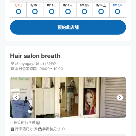
8/9
日
8/10
一
8/11
二
8/12
三
8/13
四
8/14
五
8/15
六
預約此店舖
Hair salon breath
从hayagaya站步行5分钟。
本日營業時間
:
09:00〜19:00
可保管的行李數
5
0
行李箱尺寸
:
手提包尺寸
: