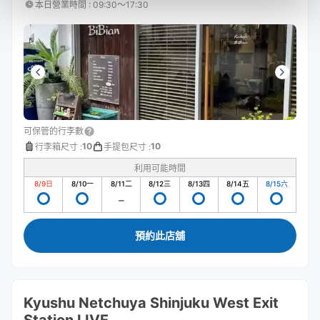
本日營業時間
:
09:30〜17:30
可保管的行李數
10
10
行李箱尺寸
:
手提包尺寸
:
利用可能時間
8/9
日
8/10
一
8/11
二
8/12
三
8/13
四
8/14
五
8/15
六
預約此店舖
Kyushu Netchuya Shinjuku West Exit