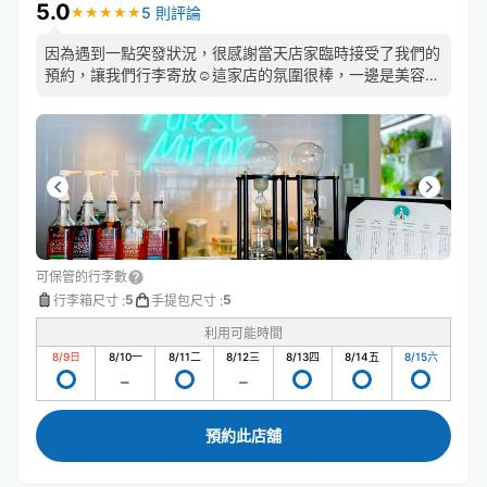
5.0
5 則評論
★
★
★
★
★
★
★
★
★
★
因為遇到一點突發狀況，很感謝當天店家臨時接受了我們的
預約，讓我們行李寄放☺️這家店的氛圍很棒，一邊是美容
院，一邊有販售飲品，我很推薦他們家的皇家奶茶👍，店員
相當親切允許我在那邊等候家人一起來領行李，感覺非常好
可保管的行李數
5
5
行李箱尺寸
:
手提包尺寸
:
利用可能時間
8/9
日
8/10
一
8/11
二
8/12
三
8/13
四
8/14
五
8/15
六
預約此店舖