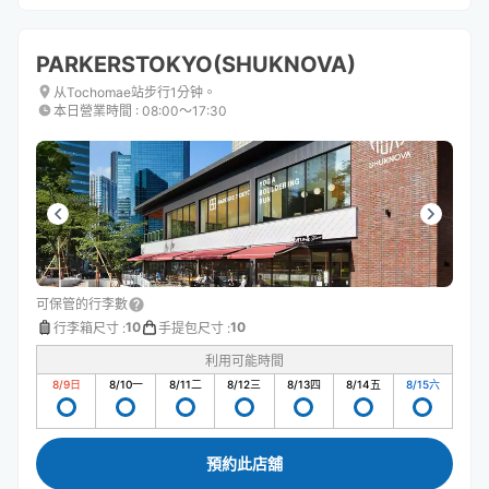
PARKERSTOKYO(SHUKNOVA)
从Tochomae站步行1分钟。
本日營業時間
:
08:00〜17:30
可保管的行李數
10
10
行李箱尺寸
:
手提包尺寸
:
利用可能時間
8/9
日
8/10
一
8/11
二
8/12
三
8/13
四
8/14
五
8/15
六
預約此店舖