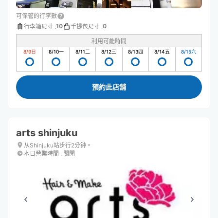
可保管的行李數
10
0
行李箱尺寸
:
手提包尺寸
:
利用可能時間
8/9
日
8/10
一
8/11
二
8/12
三
8/13
四
8/14
五
8/15
六
預約此店舖
arts shinjuku
从Shinjuku站步行2分钟。
本日營業時間
:
關閉