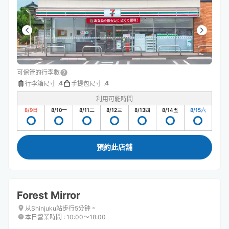
可保管的行李數
4
4
行李箱尺寸
:
手提包尺寸
:
利用可能時間
8/9
日
8/10
一
8/11
二
8/12
三
8/13
四
8/14
五
8/15
六
預約此店舖
Forest Mirror
从Shinjuku站步行5分钟。
本日營業時間
:
10:00〜18:00