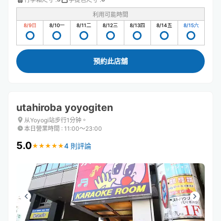
利用可能時間
8/9
日
8/10
一
8/11
二
8/12
三
8/13
四
8/14
五
8/15
六
預約此店舖
utahiroba yoyogiten
从Yoyogi站步行1分钟。
本日營業時間
:
11:00〜23:00
5.0
4 則評論
★
★
★
★
★
★
★
★
★
★