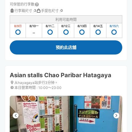
可保管的行李數
3
0
行李箱尺寸
:
手提包尺寸
:
利用可能時間
8/9
日
8/10
一
8/11
二
8/12
三
8/13
四
8/14
五
8/15
六
預約此店舖
Asian stalls Chao Paribar Hatagaya
从hayagaya站步行3分钟。
本日營業時間
:
10:00〜23:00