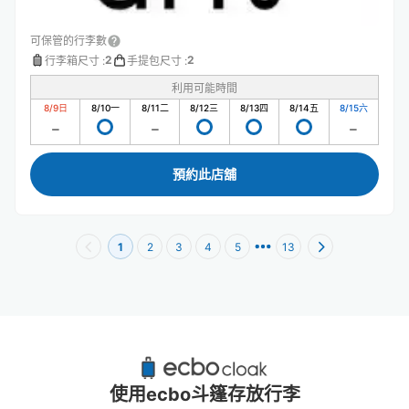
可保管的行李數
2
2
行李箱尺寸
:
手提包尺寸
:
利用可能時間
8/9
日
8/10
一
8/11
二
8/12
三
8/13
四
8/14
五
8/15
六
預約此店舖
1
2
3
4
5
13
初台站附近推薦的寄物櫃
2個投幣式置物櫃
使用ecbo斗篷存放行李