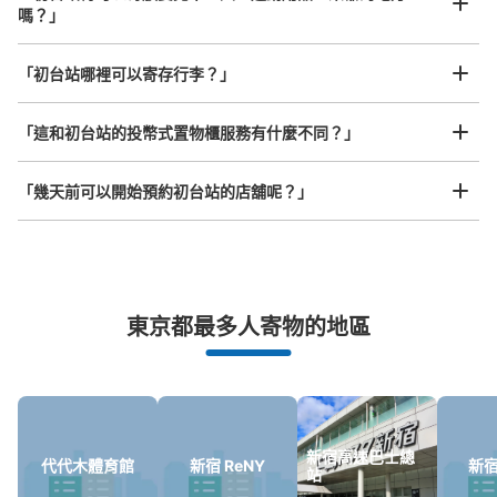
嗎？」
查看此投幣式儲物櫃的位置
任何尺寸的行李都OK
「初台站哪裡可以寄存行李？」
放下行李，愉快度過一整天！
樂器、嬰兒車、腳踏車等，只要是1個人能搬運的行李尺寸就OK
初台駅 改札内コインロッカー
「這和初台站的投幣式置物櫃服務有什麼不同？」
从京王線初台站步行0分钟。
本日營業時間
:
04:48
〜
00:30
「幾天前可以開始預約初台站的店舖呢？」
初台駅 東口 改札内
突發狀況下的安心理賠
東京都最多人寄物的地區
發生行李破損、被偷等狀況時安心有保障
新宿高速巴士總
代代木體育館
新宿 ReNY
新
可保管的行李數
站
大的
:
1
/
¥800
中等的
:
4
/
¥500
小的
:
12
/
¥400