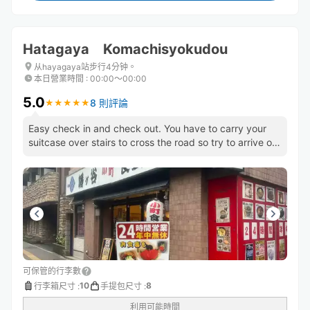
Hatagaya Komachisyokudou
从hayagaya站步行4分钟。
本日營業時間
:
00:00〜00:00
5.0
8 則評論
★
★
★
★
★
★
★
★
★
★
Easy check in and check out. You have to carry your
suitcase over stairs to cross the road so try to arrive on
the right
可保管的行李數
10
8
行李箱尺寸
:
手提包尺寸
:
利用可能時間