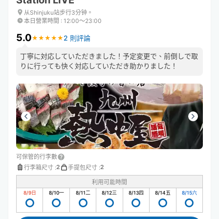
Station LIVE
从Shinjuku站步行3分钟。
本日營業時間
:
12:00〜23:00
5.0
2 則評論
★
★
★
★
★
★
★
★
★
★
丁寧に対応していただきました！予定変更で、前倒しで取
りに行っても快く対応していただき助かりました！
可保管的行李數
2
2
行李箱尺寸
:
手提包尺寸
:
利用可能時間
8/9
日
8/10
一
8/11
二
8/12
三
8/13
四
8/14
五
8/15
六