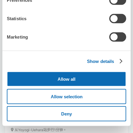
Preferences
Statistics
Marketing
可保管的行李數
10
0
行李箱尺寸
:
手提包尺寸
:
Show details
利用可能時間
8/9
日
8/10
一
8/11
二
8/12
三
8/13
四
8/14
五
8/15
六
Allow all
預約此店舖
Allow selection
Deny
for hair bibian
从Yoyogi-Uehara站步行1分钟。