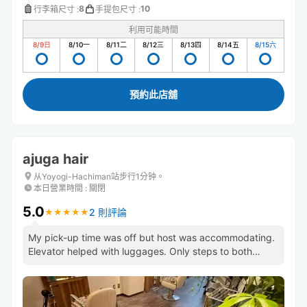
8
10
行李箱尺寸
:
手提包尺寸
:
利用可能時間
8/9
日
8/10
一
8/11
二
8/12
三
8/13
四
8/14
五
8/15
六
預約此店舖
ajuga hair
从Yoyogi-Hachiman站步行1分钟。
本日營業時間
:
關閉
5.0
2 則評論
★
★
★
★
★
★
★
★
★
★
My pick-up time was off but host was accommodating.
Elevator helped with luggages. Only steps to both
Yoyogi stations.