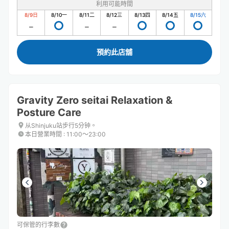
利用可能時間
8/9
日
8/10
一
8/11
二
8/12
三
8/13
四
8/14
五
8/15
六
預約此店舖
Gravity Zero seitai Relaxation &
Posture Care
从Shinjuku站步行5分钟。
本日營業時間
:
11:00〜23:00
可保管的行李數