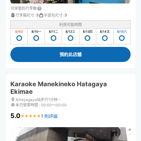
可保管的行李數
3
3
行李箱尺寸
:
手提包尺寸
:
利用可能時間
8/9
日
8/10
一
8/11
二
8/12
三
8/13
四
8/14
五
8/15
六
預約此店舖
Karaoke Manekineko Hatagaya
Ekimae
从hayagaya站步行1分钟。
本日營業時間
:
00:00〜00:00
5.0
1 則評論
★
★
★
★
★
★
★
★
★
★