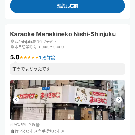
預約此店舖
Karaoke Manekineko Nishi-Shinjuku
从Shinjuku站步行2分钟。
本日營業時間
:
00:00〜00:00
5.0
1 則評論
★
★
★
★
★
★
★
★
★
★
丁寧でよかったです
可保管的行李數
3
0
行李箱尺寸
:
手提包尺寸
: