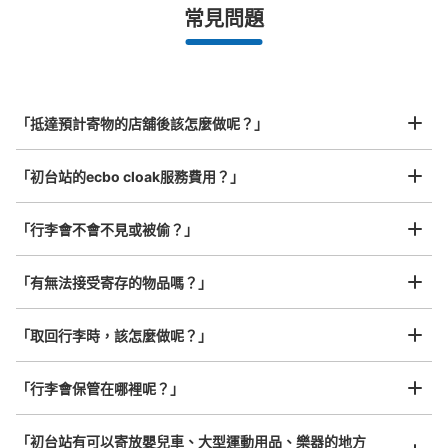
最長邊未滿45cm的行李（小型背包、手提包、手提行李
常見問題
等）
事先用手機預約

全國有1,000家以上合作店鋪
指定的日期和時間
初台駅 改札外コインロッカー
北起北海道，南至沖繩，以都市為中心，全國皆可使用此服務。
从京王線初台站步行0分钟。
行李箱尺寸
本日營業時間
:
04:50
〜
00:30
¥800
「抵達預計寄物的店舖後該怎麼做呢？」
/
日
初台駅 中央口 方面
最長邊45cm以上的行李（行李箱、樂器、嬰兒車等）
「初台站的ecbo cloak服務費用？」
「行李會不會不見或被偷？」
許多地點佳/條件優的店鋪
工作人員拍完行李照片後

「有無法接受寄存的物品嗎？」
我們與許多地點方便的車站內店舖以及24小時營業的店鋪合作。
即完成寄存手續
「取回行李時，該怎麼做呢？」
可保管的行李數
「行李會保管在哪裡呢？」
大的
:
1
/
¥800
中等的
:
2
/
¥500
小的
:
6
/
¥400
付款方式
ICカード
「初台站有可以寄放嬰兒車、大型運動用品、樂器的地方