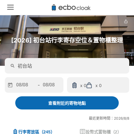
[2026] 初台站行李寄存空位＆置物櫃整理
-
x 0
x 0
Navigate
Navigate
forward
backward
to
to
查看附近的寄物地點
interact
interact
with
with
最近更新時間：2026/8/8
the
the
calendar
calendar
行李寄放區
（
245
）
投幣式置物櫃
（
2
）
and
and