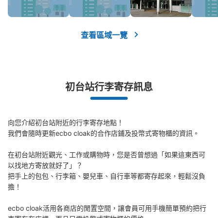
付款方式
ICカード
查看此投幣式儲物櫃的位置
查看區域一覽
初台站行李寄存訊息
向您介紹初台站附近的行李寄存地點！

我們會隨時更新ecbo cloak的合作店鋪及投幣式寄物櫃的資訊。

在初台站附近觀光、工作或購物時，您是否曾想過「如果這東西可
以找地方寄放就好了」？

把手上的包包、行李箱、嬰兒車、自行車等都寄存起來，輕鬆沒負
擔！

ecbo cloak活用各商店的閒置空間，讓會員可用手機簡單預約把行