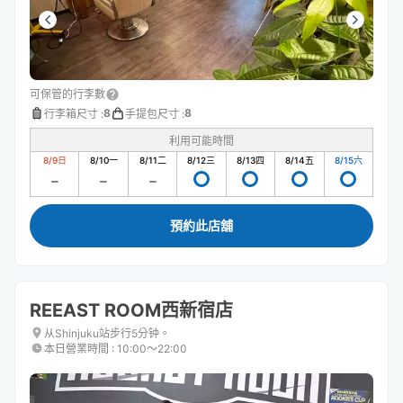
可保管的行李數
8
8
行李箱尺寸
:
手提包尺寸
:
利用可能時間
8/9
日
8/10
一
8/11
二
8/12
三
8/13
四
8/14
五
8/15
六
預約此店舖
REEAST ROOM西新宿店
从Shinjuku站步行5分钟。
本日營業時間
:
10:00〜22:00