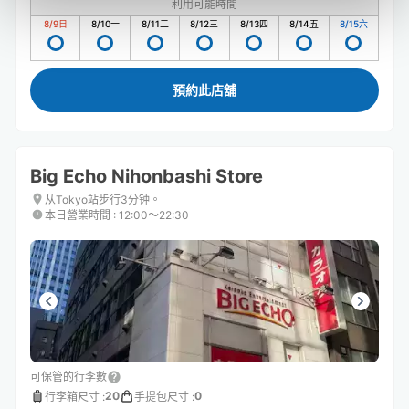
利用可能時間
8/9
日
8/10
一
8/11
二
8/12
三
8/13
四
8/14
五
8/15
六
預約此店舖
Big Echo Nihonbashi Store
从Tokyo站步行3分钟。
本日營業時間
:
12:00〜22:30
可保管的行李數
20
0
行李箱尺寸
:
手提包尺寸
: