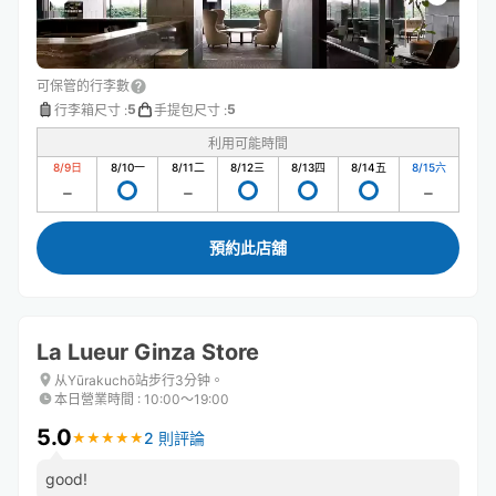
可保管的行李數
5
5
行李箱尺寸
:
手提包尺寸
:
利用可能時間
8/9
日
8/10
一
8/11
二
8/12
三
8/13
四
8/14
五
8/15
六
預約此店舖
La Lueur Ginza Store
从Yūrakuchō站步行3分钟。
本日營業時間
:
10:00〜19:00
5.0
2 則評論
★
★
★
★
★
★
★
★
★
★
good!