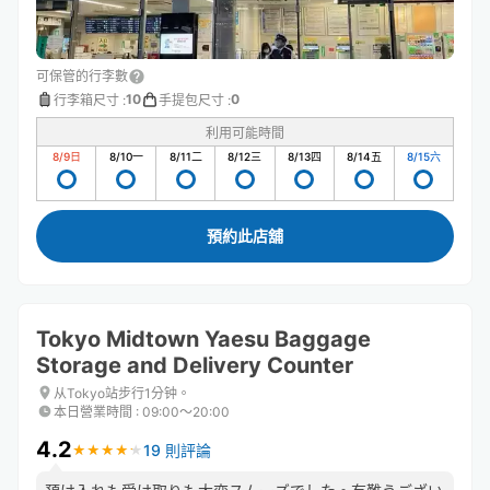
可保管的行李數
10
0
行李箱尺寸
:
手提包尺寸
:
利用可能時間
8/9
日
8/10
一
8/11
二
8/12
三
8/13
四
8/14
五
8/15
六
預約此店舖
Tokyo Midtown Yaesu Baggage
Storage and Delivery Counter
从Tokyo站步行1分钟。
本日營業時間
:
09:00〜20:00
4.2
19 則評論
★
★
★
★
★
★
★
★
★
★