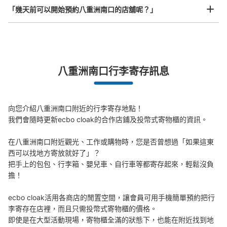
ロッカー
「幾天前可以開始預約八重洲南口的店舖呢？」
从JR東京駅站步行3分钟。
本日營業時間
:
05:00
〜
01:00
諸国ご当地プラザの横、営業時間は始発から終電
突發狀況下的安心理賠
八重洲南口行李寄存訊息
發生行李破損、被偷等狀況時安心有保障
向您介紹八重洲南口附近的行李寄存地點！

我們會隨時更新ecbo cloak的合作店鋪及投幣式寄物櫃的資訊。

在八重洲南口附近觀光、工作或購物時，您是否曾想過「如果這東
西可以找地方寄放就好了」？

可保管的行李數
把手上的包包、行李箱、嬰兒車、自行車等都寄存起來，輕鬆沒負
0
0
小的
:
35
/
¥400
擔！

付款方式
現金
ecbo cloak活用各商店的閒置空間，讓會員可用手機簡單預約把行
查看此投幣式儲物櫃的位置
李寄存在店裡，而且只需投幣式寄物櫃的價格。

即使是在大型活動現場，寄物櫃全滿的狀態下，也能在附近找到地