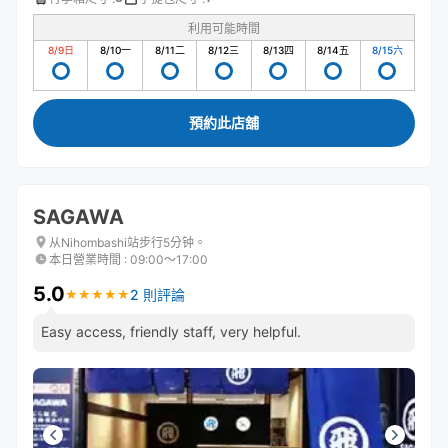
利用可能時間
8/9
日
8/10
一
8/11
二
8/12
三
8/13
四
8/14
五
8/15
六
預約此店舖
SAGAWA
从Nihombashi站步行5分钟。
本日營業時間
:
09:00〜17:00
5.0
2 則評論
★
★
★
★
★
★
★
★
★
★
Easy access, friendly staff, very helpful.