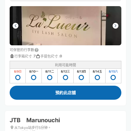
可保管的行李數
7
0
行李箱尺寸
:
手提包尺寸
:
利用可能時間
8/9
日
8/10
一
8/11
二
8/12
三
8/13
四
8/14
五
8/15
六
預約此店舖
JTB Marunouchi
从Tokyo站步行5分钟。