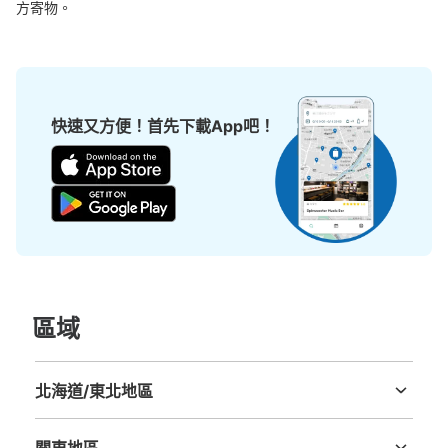
方寄物。
ヤエチカグランアージュ側コインロッカー
从JR東京駅站步行3分钟。
本日營業時間
:
05:00
〜
01:00
快速又方便！首先下載App吧！
諸国ご当地プラザの横、営業時間は始発から終電
區域
可保管的行李數
0
中等的
:
30
/
¥500
0
北海道/東北地區
付款方式
北海道
青森縣
岩手縣
宮城縣
秋田縣
山形縣
福島縣
現金, ICカード