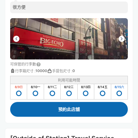
很方便
可保管的行李數
10000
0
行李箱尺寸
:
手提包尺寸
:
利用可能時間
8/9
日
8/10
一
8/11
二
8/12
三
8/13
四
8/14
五
8/15
六
預約此店舖