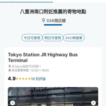
select
select
a
a
八重洲南口附近推薦的寄物地點
date.
date.
Press
Press
338個店舖
the
the
question
question
mark
mark
key
key
今日可使用
明日可使用
24小時營業
to
to
get
get
the
the
Tokyo Station JR Highway Bus
keyboard
keyboard
Terminal
shortcuts
shortcuts
for
for
从Tokyo站步行2分钟。
changing
changing
本日營業時間
:
10:00〜18:00
dates.
dates.
4.9
10 則評論
★
★
★
★
★
★
★
★
★
★