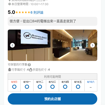
从Nihombashi站步行2分钟。
本日營業時間
:
10:00〜17:30
5.0
6 則評論
★
★
★
★
★
★
★
★
★
★
很方便，從出口B4的電梯出來一直直走就到了
可保管的行李數
4
4
行李箱尺寸
:
手提包尺寸
:
利用可能時間
8/9
日
8/10
一
8/11
二
8/12
三
8/13
四
8/14
五
8/15
六
預約此店舖