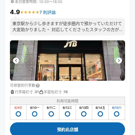
本日營業時間
:
10:30〜18:30
4.9
7 則評論
★
★
★
★
★
★
★
★
★
★
東京駅から少し歩きますが徒歩圏内で預かっていただけて
大変助かりました。 対応してくださったスタッフの方が
素敵な方で、観光楽しんでくださいとか、帰路に気をつけ
てと笑顔で話してくださってすごく嬉しかったです！あり
がとうございました！
可保管的行李數
31
18
行李箱尺寸
:
手提包尺寸
:
利用可能時間
8/9
日
8/10
一
8/11
二
8/12
三
8/13
四
8/14
五
8/15
六
預約此店舖