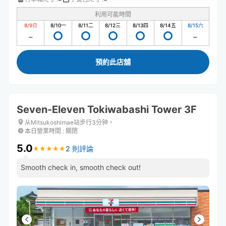
利用可能時間
8/9
日
8/10
一
8/11
二
8/12
三
8/13
四
8/14
五
8/15
六
預約此店舖
Seven-Eleven Tokiwabashi Tower 3F
从Mitsukoshimae站步行3分钟。
本日營業時間
:
關閉
5.0
2 則評論
★
★
★
★
★
★
★
★
★
★
Smooth check in, smooth check out!