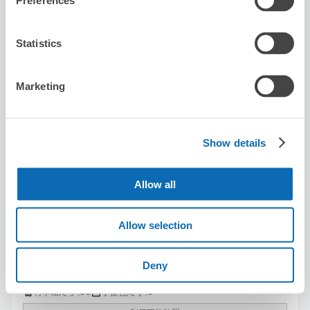
Preferences
預約此店舖
Statistics
ecbo cloak
Marketing
从Tokyo站步行1分钟。
本日營業時間
:
09:00〜20:00
5.0
6 則評論
★
★
★
★
★
★
★
★
★
★
Show details
Great service. Friendly staff.
Allow all
Allow selection
Deny
可保管的行李數
50
0
行李箱尺寸
:
手提包尺寸
: