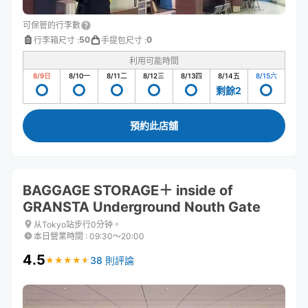
可保管的行李數
50
0
行李箱尺寸
:
手提包尺寸
:
利用可能時間
8/9
日
8/10
一
8/11
二
8/12
三
8/13
四
8/14
五
8/15
六
剩餘2
預約此店舖
BAGGAGE STORAGE＋ inside of
GRANSTA Underground Nouth Gate
从Tokyo站步行0分钟。
本日營業時間
:
09:30〜20:00
4.5
38 則評論
★
★
★
★
★
★
★
★
★
★