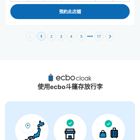
預約此店舖
1
2
3
4
5
17
八重洲南口附近推薦的寄物櫃
15個投幣式置物櫃
使用ecbo斗篷存放行李