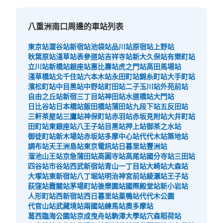
付款方式
現金, ICカード
八重洲南口周邊的車站列表
查看此投幣式儲物櫃的位置
東京站
澀谷站
新宿站
池袋站
品川站
原宿站
上野站
秋葉原站
淺草站
表參道站
吉祥寺站
新大久保站
有樂町站
立川站
新橋站
銀座站
惠比壽站
虎之門站
高田馬場站
丸ノ内中央口改札横コインロッカーB
淺草橋站
北千住站
六本木站
永田町站
錦糸町站
大手町站
濱松町站
中目黑站
中野站
町田站
二子玉川站
外苑前站
从JR東京駅站步行0分钟。
自由之丘站
新宿三丁目站
神田站
水道橋站
大門站
本日營業時間
:
05:00
〜
01:00
日比谷站
日本橋站
飯田橋站
蒲田站
九段下站
五反田站
丸ノ内中央口改札から入って右側のBookCompassの前、
三軒茶屋站
三鷹站
神保町站
赤羽站
赤坂見附站
大井町站
営業時間は始発から終電
田町站
東銀座站
八王子站
目黑站
押上站
御茶之水站
御徒町站
新木場站
赤坂站
多摩中心站
代代木站
築地站
調布站
天王洲島站
東京電訊站
日暮里站
豐洲站
溜池山王站
京急蒲田站
高圓寺站
高尾站
國分寺站
三田站
四谷站
市谷站
西武新宿站
青山一丁目站
大崎站
大森站
大塚站
東新宿站
八丁堀站
明治神宮前站
綾瀨站
王子站
荻窪站
霞關站
茅場町站
後樂園站
國際殿堂站
新小岩站
人形町站
西新宿站
西日暮里站
巢鴨站
代代木公園
代官山站
武藏境站
兩國站
練馬站
奧多摩站
葛西臨海公園站
京成曳舟站
駒澤大學站
穴森稻荷站