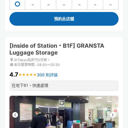
預約此店舖
[Inside of Station・B1F] GRANSTA
Luggage Storage
从Tokyo站步行0分钟。
本日營業時間
:
08:30〜20:30
4.7
300 則評論
★
★
★
★
★
★
★
★
★
★
在地下B1，快速處理