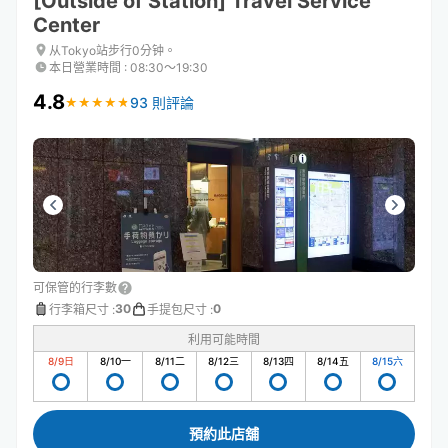
[Outside of Station] Travel Service
Center
从Tokyo站步行0分钟。
本日營業時間
:
08:30〜19:30
4.8
93 則評論
★
★
★
★
★
★
★
★
★
★
可保管的行李數
30
0
行李箱尺寸
:
手提包尺寸
:
利用可能時間
8/9
日
8/10
一
8/11
二
8/12
三
8/13
四
8/14
五
8/15
六
預約此店舖