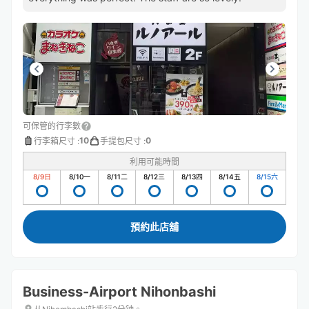
可保管的行李數
10
0
行李箱尺寸
:
手提包尺寸
:
利用可能時間
8/9
日
8/10
一
8/11
二
8/12
三
8/13
四
8/14
五
8/15
六
預約此店舖
Business-Airport Nihonbashi