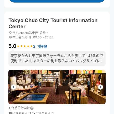
Tokyo Chuo City Tourist Information
Center
从Kyobashi站步行1分钟。
本日營業時間
:
09:00〜20:00
5.0
2 則評論
★
★
★
★
★
★
★
★
★
★
東京駅からも東京国際フォーラムからも歩いていけるので
便利でした キャスターの駒を取らないとバッグサイズに
ならなかったのですが、そのままで受け取ってくれて助か
りました
可保管的行李數
3
1
行李箱尺寸
:
手提包尺寸
: