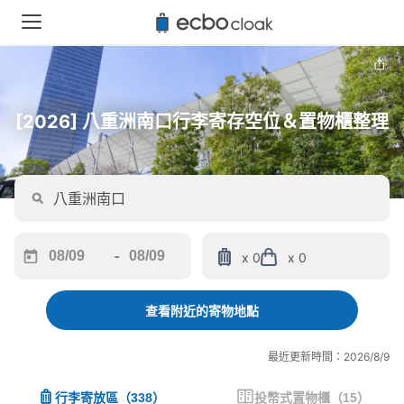
[2026] 八重洲南口行李寄存空位＆置物櫃整理
-
x 0
x 0
Navigate
Navigate
forward
backward
to
to
查看附近的寄物地點
interact
interact
with
with
最近更新時間：2026/8/9
the
the
calendar
calendar
行李寄放區
（
338
）
投幣式置物櫃
（
15
）
and
and