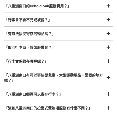
ら終電
最長邊45cm以上的行李（行李箱、樂器、嬰兒車等）
「八重洲南口的ecbo cloak服務費用？」
「行李會不會不見或被偷？」
許多地點佳/條件優的店鋪
工作人員拍完行李照片後

「有無法接受寄存的物品嗎？」
我們與許多地點方便的車站內店舖以及24小時營業的店鋪合作。
即完成寄存手續
「取回行李時，該怎麼做呢？」
「行李會保管在哪裡呢？」
可保管的行李數
大的
:
3
/
¥800
中等的
:
15
/
¥500
小的
:
1
/
¥400
付款方式
「八重洲南口有可以寄放嬰兒車、大型運動用品、樂器的地方
現金, ICカード
嗎？」
查看此投幣式儲物櫃的位置
任何尺寸的行李都OK
「八重洲南口哪裡可以寄存行李？」
放下行李，愉快度過一整天！
樂器、嬰兒車、腳踏車等，只要是1個人能搬運的行李尺寸就OK
「這和八重洲南口的投幣式置物櫃服務有什麼不同？」
ヤエチカグランアージュ側現金専用コイン