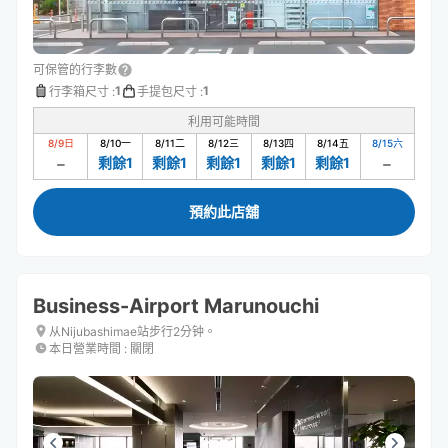
可保管的行李數
1
1
行李箱尺寸
:
手提包尺寸
:
利用可能時間
8/9
日
8/10
一
8/11
二
8/12
三
8/13
四
8/14
五
8/15
六
剩餘1
剩餘1
剩餘1
剩餘1
剩餘1
預約此店舖
Business-Airport Marunouchi
从Nijubashimae站步行2分钟。
本日營業時間
:
關閉