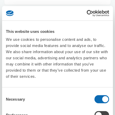
Seven-Eleven DR Tokyo Kyobashi
Roynet
从Kyobashi站步行1分钟。
This website uses cookies
本日營業時間
:
關閉
We use cookies to personalise content and ads, to
provide social media features and to analyse our traffic.
We also share information about your use of our site with
our social media, advertising and analytics partners who
may combine it with other information that you’ve
provided to them or that they’ve collected from your use
of their services.
可保管的行李數
0
5
行李箱尺寸
:
手提包尺寸
:
利用可能時間
Consent
Necessary
8/9
日
8/10
一
8/11
二
8/12
三
8/13
四
8/14
五
8/15
六
Selection