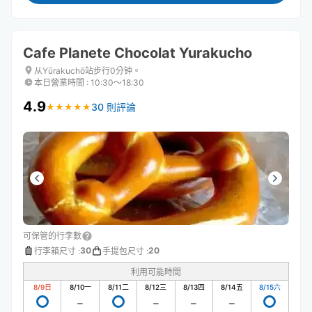
Cafe Planete Chocolat Yurakucho
从Yūrakuchō站步行0分钟。
本日營業時間
:
10:30〜18:30
4.9
30 則評論
★
★
★
★
★
★
★
★
★
★
可保管的行李數
30
20
行李箱尺寸
:
手提包尺寸
:
利用可能時間
8/9
日
8/10
一
8/11
二
8/12
三
8/13
四
8/14
五
8/15
六