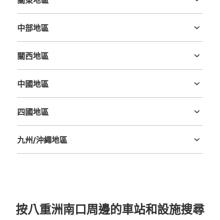
關東地區
查看此投幣式儲物櫃的位置
茨城縣
栃木縣
群馬縣
埼玉縣
千葉縣
東京都
神奈川縣
中部地區
新潟縣
富山縣
石川縣
福井縣
山梨縣
長野縣
岐阜縣
静岡縣
愛知縣
ヤエチカ大丸側コインロッカー
關西地區
从JR東京駅站步行2分钟。
三重縣
滋賀縣
京都府
大阪府
兵庫縣
奈良縣
和歌山縣
本日營業時間
:
05:00
〜
01:00
中國地區
整体スタンドCHARGEの向かい、営業時間は始発から終電
鳥取縣
島根縣
岡山縣
廣島縣
山口縣
四國地區
德島縣
香川縣
愛媛縣
高知縣
九州/沖繩地區
福岡縣
佐賀縣
長崎縣
熊本縣
大分縣
宮崎縣
鹿児島縣
沖縄縣
可保管的行李數
按八重洲南口周邊的車站和設施搜尋
大的
:
17
/
¥700
中等的
:
17
/
¥500
小的
:
19
/
¥400