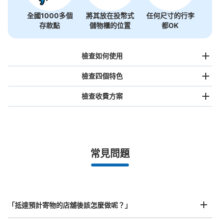
全國1000多個
將其放在投幣式
任何尺寸的行李
存款點
儲物櫃的位置
都OK
檢查如何使用
檢查四個特色
檢查收費方案
手提包尺寸
¥500
/
日
最長邊未滿45cm的行李（小型背包、手提包、手提行李
常見問題
等）
事先用手機預約

全國有1,000家以上合作店鋪
指定的日期和時間
八重洲南口改札内コインロッカーJ
北起北海道，南至沖繩，以都市為中心，全國皆可使用此服務。
从JR東京駅站步行0分钟。
行李箱尺寸
本日營業時間
:
05:00
〜
01:00
¥800
「抵達預計寄物的店舖後該怎麼做呢？」
/
日
八重洲南口の改札入ってすぐのところ、営業時間は始発か