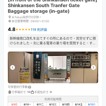
Shinkansen South Tranfer Gate
Baggage storage (in-gate)
从Tokyo站步行0分钟。
本日營業時間
:
09:00〜21:00
4.8
119 則評論
★
★
★
★
★
★
★
★
★
★
新幹線南口改札を出てすぐの所にあるので、苦労せずに預
けられました。次に乗る電車の乗り場を質問すると、すぐ
に丁寧にわかりやすく教えてもいただき大変助かりまし
た。
可保管的行李數
10
0
行李箱尺寸
:
手提包尺寸
:
利用可能時間
8/9
日
8/10
一
8/11
二
8/12
三
8/13
四
8/14
五
8/15
六