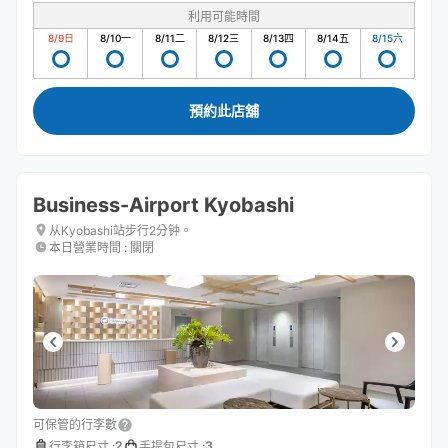
利用可能時間
8/9
日
8/10
一
8/11
二
8/12
三
8/13
四
8/14
五
8/15
六
預約此店舖
Business-Airport Kyobashi
从Kyobashi站步行2分钟。
本日營業時間
:
關閉
可保管的行李數
2
3
行李箱尺寸
:
手提包尺寸
: