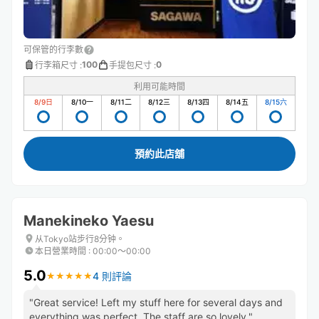
可保管的行李數
100
0
行李箱尺寸
:
手提包尺寸
:
利用可能時間
8/9
日
8/10
一
8/11
二
8/12
三
8/13
四
8/14
五
8/15
六
預約此店舖
Manekineko Yaesu
从Tokyo站步行8分钟。
本日營業時間
:
00:00〜00:00
5.0
4 則評論
★
★
★
★
★
★
★
★
★
★
​"Great service! Left my stuff here for several days and
everything was perfect. The staff are so lovely."