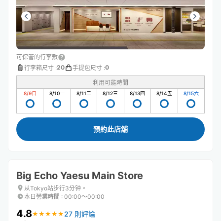
可保管的行李數
20
0
行李箱尺寸
:
手提包尺寸
:
利用可能時間
8/9
日
8/10
一
8/11
二
8/12
三
8/13
四
8/14
五
8/15
六
預約此店舖
Big Echo Yaesu Main Store
从Tokyo站步行3分钟。
本日營業時間
:
00:00〜00:00
4.8
27 則評論
★
★
★
★
★
★
★
★
★
★