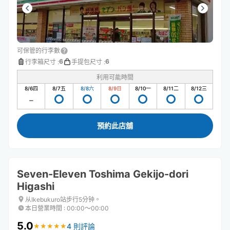
可保管的行李數
6
6
行李箱尺寸
:
手提包尺寸
:
利用可能時間
8/6
四
8/7
五
8/8
六
8/9
日
8/10
一
8/11
二
8/12
三
預約此店舖
Seven-Eleven Toshima Gekijo-dori
Higashi
从Ikebukuro站步行5分钟。
本日營業時間
:
00:00〜00:00
5.0
4 則評論
★
★
★
★
★
★
★
★
★
★