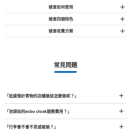
檢查如何使用
檢查四個特色
檢查收費方案
手提包尺寸
¥500
/
日
最長邊未滿45cm的行李（小型背包、手提包、手提行李
常見問題
等）
事先用手機預約

全國有1,000家以上合作店鋪
指定的日期和時間
北起北海道，南至沖繩，以都市為中心，全國皆可使用此服務。
行李箱尺寸
¥800
「抵達預計寄物的店舖後該怎麼做呢？」
/
日
最長邊45cm以上的行李（行李箱、樂器、嬰兒車等）
「池袋站的ecbo cloak服務費用？」
「行李會不會不見或被偷？」