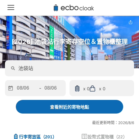
[2026] 池袋站行李寄存空位＆置物櫃整理
-
x 0
x 0
Navigate
Navigate
forward
backward
to
to
查看附近的寄物地點
interact
interact
with
with
最近更新時間：2026/8/6
the
the
calendar
calendar
行李寄放區
（
201
）
投幣式置物櫃
（
22
）
and
and