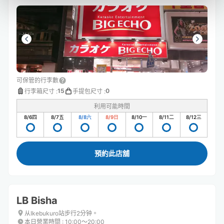
可保管的行李數
15
0
行李箱尺寸
:
手提包尺寸
:
利用可能時間
8/6
四
8/7
五
8/8
六
8/9
日
8/10
一
8/11
二
8/12
三
預約此店舖
LB Bisha
从Ikebukuro站步行2分钟。
本日營業時間
:
10:00〜20:00