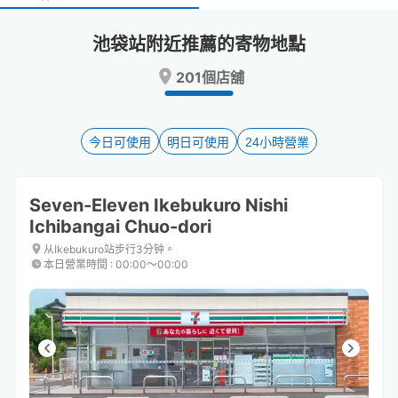
select
select
a
a
池袋站附近推薦的寄物地點
date.
date.
Press
Press
201個店舖
the
the
question
question
mark
mark
key
key
今日可使用
明日可使用
24小時營業
to
to
get
get
the
the
Seven-Eleven Ikebukuro Nishi
keyboard
keyboard
Ichibangai Chuo-dori
shortcuts
shortcuts
for
for
从Ikebukuro站步行3分钟。
changing
changing
本日營業時間
:
00:00〜00:00
dates.
dates.