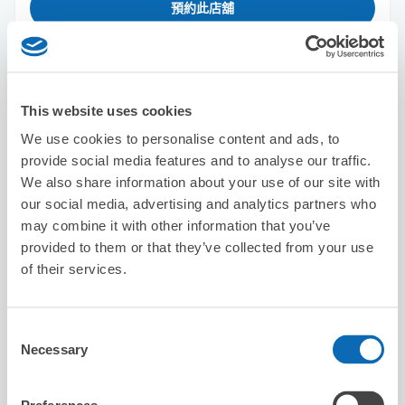
預約此店舖
Wankara Minami-Ikebukuro, a karaoke
This website uses cookies
restaurant specializing in one-person
karaoke
We use cookies to personalise content and ads, to
provide social media features and to analyse our traffic.
从Ikebukuro站步行1分钟。
本日營業時間
:
09:00〜05:00
We also share information about your use of our site with
5.0
our social media, advertising and analytics partners who
2 則評論
★
★
★
★
★
★
★
★
★
★
may combine it with other information that you’ve
店員親切，如果拿特大、形狀較特殊的行李箱而在車站找不
provided to them or that they’ve collected from your use
到適合寄物櫃的人推薦來這裡寄放
of their services.
Consent
Necessary
Selection