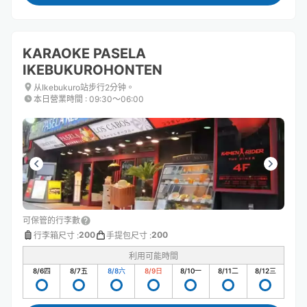
KARAOKE PASELA
IKEBUKUROHONTEN
从Ikebukuro站步行2分钟。
本日營業時間
:
09:30〜06:00
可保管的行李數
200
200
行李箱尺寸
:
手提包尺寸
:
利用可能時間
8/6
四
8/7
五
8/8
六
8/9
日
8/10
一
8/11
二
8/12
三