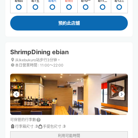
8/6
四
8/7
五
8/8
六
8/9
日
8/10
一
8/11
二
8/12
三
預約此店舖
ShrimpDining ebian
从Ikebukuro站步行3分钟。
本日營業時間
:
11:00〜22:00
可保管的行李數
3
3
行李箱尺寸
:
手提包尺寸
:
利用可能時間