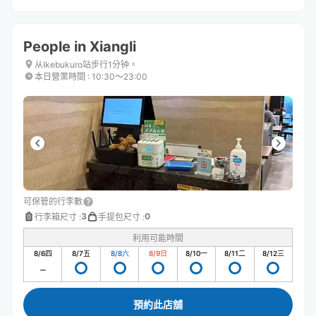
People in Xiangli
从Ikebukuro站步行1分钟。
本日營業時間
:
10:30〜23:00
可保管的行李數
3
0
行李箱尺寸
:
手提包尺寸
:
利用可能時間
8/6
四
8/7
五
8/8
六
8/9
日
8/10
一
8/11
二
8/12
三
預約此店舖