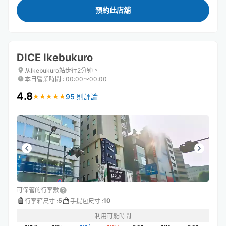
預約此店舖
DICE Ikebukuro
从Ikebukuro站步行2分钟。
本日營業時間
:
00:00〜00:00
4.8
95 則評論
★
★
★
★
★
★
★
★
★
★
可保管的行李數
5
10
行李箱尺寸
:
手提包尺寸
:
利用可能時間