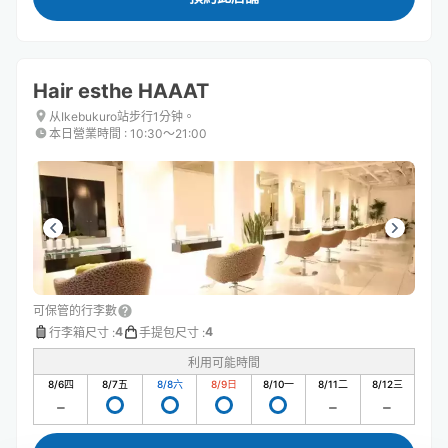
Hair esthe HAAAT
从Ikebukuro站步行1分钟。
本日營業時間
:
10:30〜21:00
可保管的行李數
4
4
行李箱尺寸
:
手提包尺寸
:
利用可能時間
8/6
四
8/7
五
8/8
六
8/9
日
8/10
一
8/11
二
8/12
三