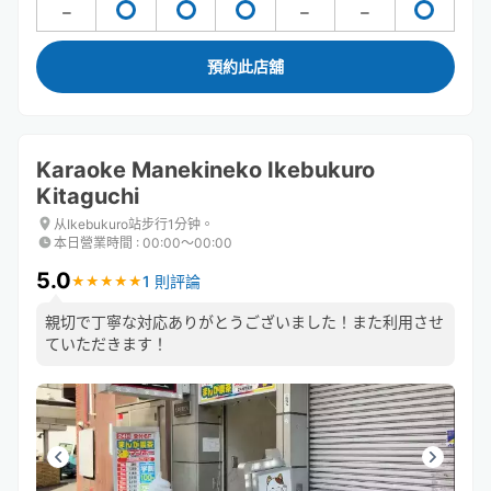
預約此店舖
Karaoke Manekineko Ikebukuro
Kitaguchi
从Ikebukuro站步行1分钟。
本日營業時間
:
00:00〜00:00
5.0
1 則評論
★
★
★
★
★
★
★
★
★
★
親切で丁寧な対応ありがとうございました！また利用させ
ていただきます！