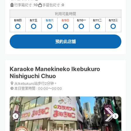
10
0
行李箱尺寸
:
手提包尺寸
:
利用可能時間
8/6
四
8/7
五
8/8
六
8/9
日
8/10
一
8/11
二
8/12
三
預約此店舖
Karaoke Manekineko Ikebukuro
Nishiguchi Chuo
从Ikebukuro站步行2分钟。
本日營業時間
:
00:00〜00:00