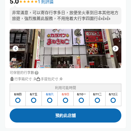
5.0
1 則評論
★
★
★
★
★
★
★
★
★
★
非常滿意，可以寄存行李多日，放便坐火車到日本其他地方
旅遊，強烈推薦此服務，不用拖着大行李四圍行👍👍👍
可保管的行李數
3
0
行李箱尺寸
:
手提包尺寸
:
利用可能時間
8/6
四
8/7
五
8/8
六
8/9
日
8/10
一
8/11
二
8/12
三
預約此店舖