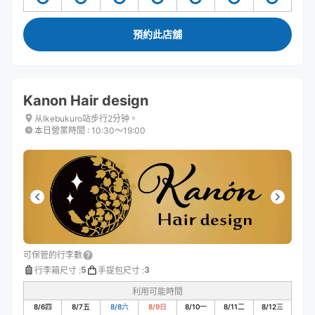
預約此店舖
Kanon Hair design
从Ikebukuro站步行2分钟。
本日營業時間
:
10:30〜19:00
可保管的行李數
5
3
行李箱尺寸
:
手提包尺寸
:
利用可能時間
8/6
四
8/7
五
8/8
六
8/9
日
8/10
一
8/11
二
8/12
三