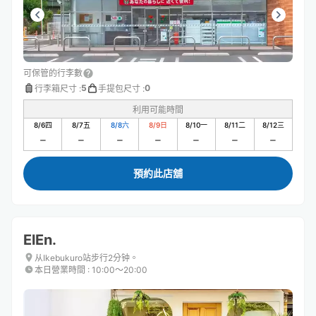
可保管的行李數
5
0
行李箱尺寸
:
手提包尺寸
:
利用可能時間
8/6
四
8/7
五
8/8
六
8/9
日
8/10
一
8/11
二
8/12
三
預約此店舖
ElEn.
从Ikebukuro站步行2分钟。
本日營業時間
:
10:00〜20:00