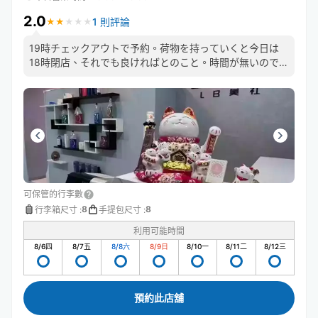
2.0
1 則評論
★
★
★
★
★
★
★
★
★
★
19時チェックアウトで予約。荷物を持っていくと今日は
18時閉店、それでも良ければとのこと。時間が無いので仕
方なく預け、なんとか18時までに取りに行きましたが取り
に行けなかったらと思うとゾッとします。閉店が早いなら
早めに連絡来て欲しいです。
可保管的行李數
8
8
行李箱尺寸
:
手提包尺寸
:
利用可能時間
8/6
四
8/7
五
8/8
六
8/9
日
8/10
一
8/11
二
8/12
三
預約此店舖