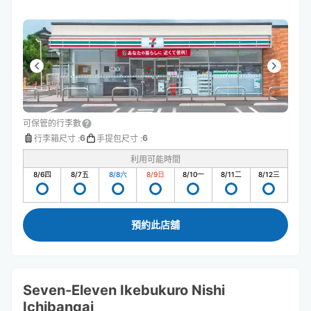
可保管的行李數
6
6
行李箱尺寸
:
手提包尺寸
:
利用可能時間
8/6
四
8/7
五
8/8
六
8/9
日
8/10
一
8/11
二
8/12
三
預約此店舖
Seven-Eleven Ikebukuro Nishi
Ichibangai