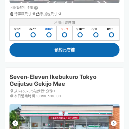
可保管的行李數
5
3
行李箱尺寸
:
手提包尺寸
:
利用可能時間
8/6
四
8/7
五
8/8
六
8/9
日
8/10
一
8/11
二
8/12
三
預約此店舖
Seven-Eleven Ikebukuro Tokyo
Geijutsu Gekijo Mae
从Ikebukuro站步行1分钟。
本日營業時間
:
00:00〜00:00