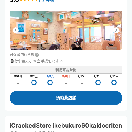
5.0
1 則評論
★
★
★
★
★
★
★
★
★
★
可保管的行李數
5
5
行李箱尺寸
:
手提包尺寸
:
利用可能時間
8/6
四
8/7
五
8/8
六
8/9
日
8/10
一
8/11
二
8/12
三
預約此店舖
iCrackedStore ikebukuro60kaidooriten