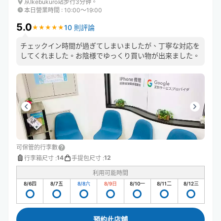
从Ikebukuro站步行3分钟。
本日營業時間
:
10:00〜19:00
5.0
10 則評論
★
★
★
★
★
★
★
★
★
★
チェックイン時間が過ぎてしまいましたが、丁寧な対応を
してくれました。お陰様でゆっくり買い物が出来ました。
可保管的行李數
14
12
行李箱尺寸
:
手提包尺寸
:
利用可能時間
8/6
四
8/7
五
8/8
六
8/9
日
8/10
一
8/11
二
8/12
三
預約此店舖