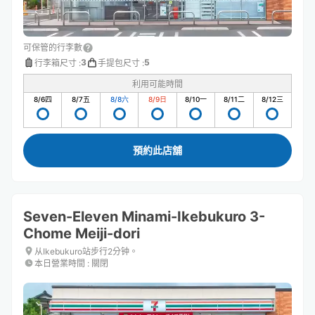
可保管的行李數
3
5
行李箱尺寸
:
手提包尺寸
:
利用可能時間
8/6
四
8/7
五
8/8
六
8/9
日
8/10
一
8/11
二
8/12
三
預約此店舖
Seven-Eleven Minami-Ikebukuro 3-
Chome Meiji-dori
从Ikebukuro站步行2分钟。
本日營業時間
:
關閉