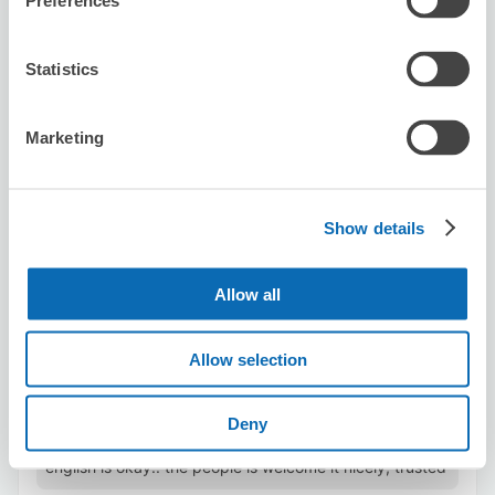
Preferences
可保管的行李數
7
0
行李箱尺寸
:
手提包尺寸
:
Statistics
利用可能時間
8/6
四
8/7
五
8/8
六
8/9
日
8/10
一
8/11
二
8/12
三
Marketing
預約此店舖
Show details
Big Echo Ikebukuro West Exit Ekimae
Allow all
Store
从Ikebukuro站步行2分钟。
Allow selection
本日營業時間
:
09:00〜04:30
4.9
31 則評論
★
★
★
★
★
★
★
★
★
★
Deny
They cant speak english but very helpful.. simple
english is okay.. the people is welcome it nicely, trusted