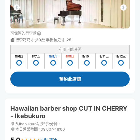
可保管的行李數
20
25
行李箱尺寸
:
手提包尺寸
:
利用可能時間
8/6
四
8/7
五
8/8
六
8/9
日
8/10
一
8/11
二
8/12
三
預約此店舖
Hawaiian barber shop CUT IN CHERRY
- Ikebukuro
从Ikebukuro站步行2分钟。
本日營業時間
:
09:00〜18:00