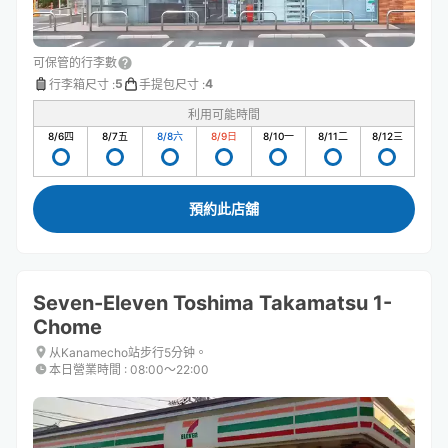
可保管的行李數
5
4
行李箱尺寸
:
手提包尺寸
:
利用可能時間
8/6
四
8/7
五
8/8
六
8/9
日
8/10
一
8/11
二
8/12
三
預約此店舖
Seven-Eleven Toshima Takamatsu 1-
Chome
从Kanamecho站步行5分钟。
本日營業時間
:
08:00〜22:00