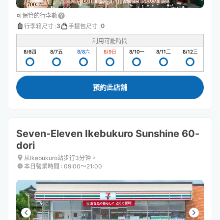
可保管的行李數
3
0
行李箱尺寸
:
手提包尺寸
:
利用可能時間
8/6
四
8/7
五
8/8
六
8/9
日
8/10
一
8/11
二
8/12
三
預約此店舖
Seven-Eleven Ikebukuro Sunshine 60-
dori
从Ikebukuro站步行3分钟。
本日營業時間
:
09:00〜21:00