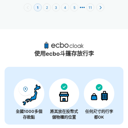
1
2
3
4
5
11
池袋站附近推薦的寄物櫃
22個投幣式置物櫃
使用ecbo斗篷存放行李
全國1000多個
將其放在投幣式
任何尺寸的行李
存款點
儲物櫃的位置
都OK