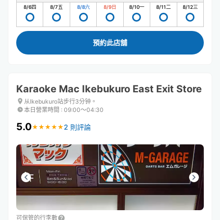
8/6
四
8/7
五
8/8
六
8/9
日
8/10
一
8/11
二
8/12
三
預約此店舖
Karaoke Mac Ikebukuro East Exit Store
从Ikebukuro站步行3分钟。
本日營業時間
:
09:00〜04:30
5.0
2 則評論
★
★
★
★
★
★
★
★
★
★
可保管的行李數