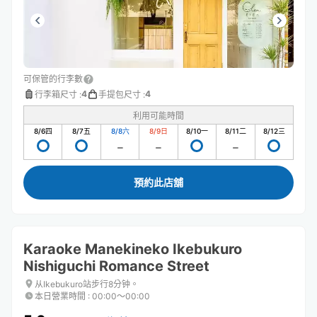
可保管的行李數
4
4
行李箱尺寸
:
手提包尺寸
:
利用可能時間
8/6
四
8/7
五
8/8
六
8/9
日
8/10
一
8/11
二
8/12
三
預約此店舖
Karaoke Manekineko Ikebukuro
Nishiguchi Romance Street
从Ikebukuro站步行8分钟。
本日營業時間
:
00:00〜00:00