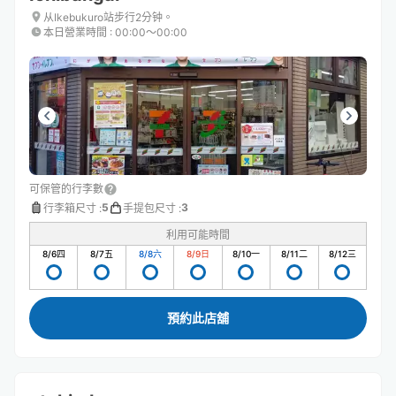
从Ikebukuro站步行2分钟。
本日營業時間
:
00:00〜00:00
可保管的行李數
5
3
行李箱尺寸
:
手提包尺寸
:
利用可能時間
8/6
四
8/7
五
8/8
六
8/9
日
8/10
一
8/11
二
8/12
三
預約此店舖