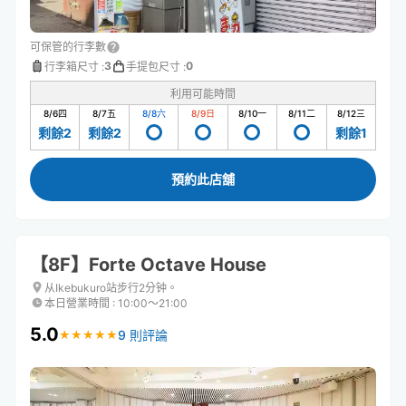
可保管的行李數
3
0
行李箱尺寸
:
手提包尺寸
:
利用可能時間
8/6
四
8/7
五
8/8
六
8/9
日
8/10
一
8/11
二
8/12
三
剩餘2
剩餘2
剩餘1
預約此店舖
【8F】Forte Octave House
从Ikebukuro站步行2分钟。
本日營業時間
:
10:00〜21:00
5.0
9 則評論
★
★
★
★
★
★
★
★
★
★