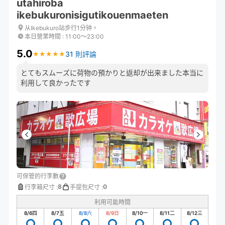
utahiroba
ikebukuronisigutikouenmaeten
从Ikebukuro站步行1分钟。
本日營業時間
:
11:00〜23:00
5.0
31 則評論
★
★
★
★
★
★
★
★
★
★
とてもスムーズに荷物の預かりと返却が出来ました本当に
利用して良かったです
可保管的行李數
8
0
行李箱尺寸
:
手提包尺寸
:
利用可能時間
8/6
四
8/7
五
8/8
六
8/9
日
8/10
一
8/11
二
8/12
三