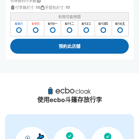
可保管的行李數
10
10
行李箱尺寸
:
手提包尺寸
:
利用可能時間
8/8
六
8/9
日
8/10
一
8/11
二
8/12
三
8/13
四
8/14
五
預約此店舖
鳴門站附近推薦的寄物櫃
0個投幣式置物櫃
使用ecbo斗篷存放行李
沒有關於投幣式儲物櫃的資訊