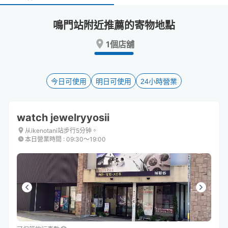
select
select
a
a
鳴門站附近推薦的寄物地點
date.
date.
Press
Press
1個店舖
the
the
question
question
mark
mark
key
key
今日可使用
明日可使用
24小時營業
to
to
get
get
the
the
watch jewelryyosii
keyboard
keyboard
shortcuts
shortcuts
从ikenotani站步行5分钟。
本日營業時間
:
09:30〜19:00
for
for
changing
changing
dates.
dates.