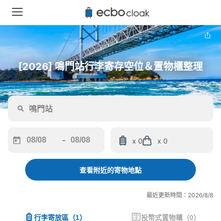
[2026] 鳴門站行李寄存空位＆置物櫃整理
-
x 0
x 0
Navigate
Navigate
forward
backward
to
to
查看附近的寄物地點
interact
interact
with
with
最近更新時間：2026/8/8
the
the
calendar
calendar
行李寄放區
（
1
）
投幣式置物櫃
（
0
）
and
and