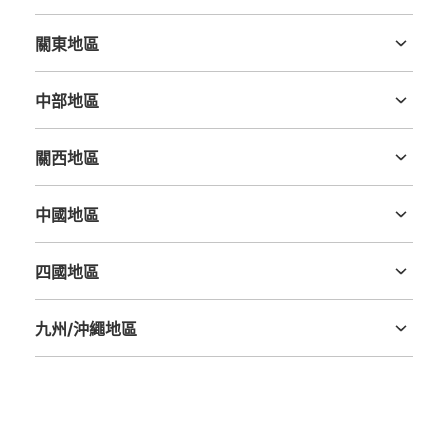
北海道
青森縣
岩手縣
宮城縣
秋田縣
山形縣
福島縣
關東地區
茨城縣
栃木縣
群馬縣
埼玉縣
千葉縣
東京都
神奈川縣
中部地區
新潟縣
富山縣
石川縣
福井縣
山梨縣
長野縣
岐阜縣
静岡縣
愛知縣
關西地區
三重縣
滋賀縣
京都府
大阪府
兵庫縣
奈良縣
和歌山縣
中國地區
鳥取縣
島根縣
岡山縣
廣島縣
山口縣
四國地區
德島縣
香川縣
愛媛縣
高知縣
九州/沖繩地區
福岡縣
佐賀縣
長崎縣
熊本縣
大分縣
宮崎縣
鹿児島縣
沖縄縣