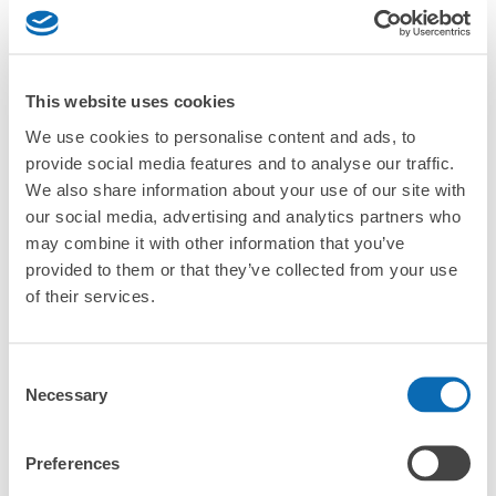
¥800
「抵達預計寄物的店舖後該怎麼做呢？」
/
日
最長邊45cm以上的行李（行李箱、樂器、嬰兒車等）
「鳴門站的ecbo cloak服務費用？」
This website uses cookies
「行李會不會不見或被偷？」
We use cookies to personalise content and ads, to
provide social media features and to analyse our traffic.
許多地點佳/條件優的店鋪
工作人員拍完行李照片後

We also share information about your use of our site with
「有無法接受寄存的物品嗎？」
我們與許多地點方便的車站內店舖以及24小時營業的店鋪合作。
即完成寄存手續
our social media, advertising and analytics partners who
may combine it with other information that you’ve
「取回行李時，該怎麼做呢？」
provided to them or that they’ve collected from your use
of their services.
「行李會保管在哪裡呢？」
「鳴門站有可以寄放嬰兒車、大型運動用品、樂器的地方
Consent
嗎？」
Necessary
Selection
任何尺寸的行李都OK
「鳴門站哪裡可以寄存行李？」
放下行李，愉快度過一整天！
樂器、嬰兒車、腳踏車等，只要是1個人能搬運的行李尺寸就OK
Preferences