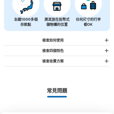
全國1000多個
將其放在投幣式
任何尺寸的行李
存款點
儲物櫃的位置
都OK
檢查如何使用
檢查四個特色
檢查收費方案
手提包尺寸
¥500
/
日
最長邊未滿45cm的行李（小型背包、手提包、手提行李
常見問題
等）
事先用手機預約

全國有1,000家以上合作店鋪
指定的日期和時間
北起北海道，南至沖繩，以都市為中心，全國皆可使用此服務。
行李箱尺寸