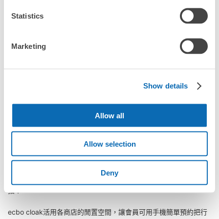
「這和鳴門站的投幣式置物櫃服務有什麼不同？」
Statistics
「幾天前可以開始預約鳴門站的店舖呢？」
Marketing
突發狀況下的安心理賠
Show details
鳴門站行李寄存訊息
發生行李破損、被偷等狀況時安心有保障
Allow all
向您介紹鳴門站附近的行李寄存地點！

我們會隨時更新ecbo cloak的合作店鋪及投幣式寄物櫃的資訊。

Allow selection
在鳴門站附近觀光、工作或購物時，您是否曾想過「如果這東西可
以找地方寄放就好了」？

Deny
把手上的包包、行李箱、嬰兒車、自行車等都寄存起來，輕鬆沒負
擔！

ecbo cloak活用各商店的閒置空間，讓會員可用手機簡單預約把行