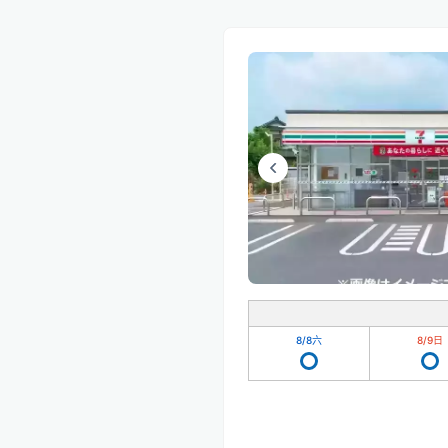
8/8
六
8/9
日