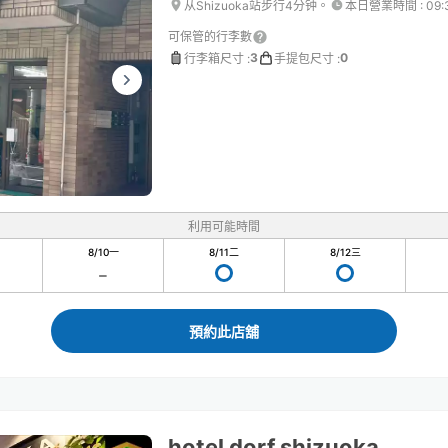
从Shizuoka站步行4分钟。
本日營業時間
:
09:
可保管的行李數
3
0
行李箱尺寸
:
手提包尺寸
:
利用可能時間
8/10
一
8/11
二
8/12
三
預約此店舖
hotel dorf shizuoka