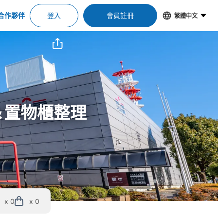
合作夥伴
登入
會員註冊
繁體中文
空位＆置物櫃整理
x 0
x 0