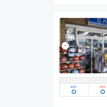
8/8
六
8/9
日