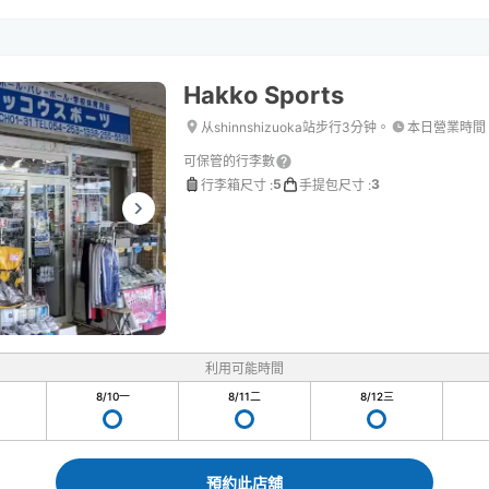
Hakko Sports
从shinnshizuoka站步行3分钟。
本日營業時間
可保管的行李數
5
3
行李箱尺寸
:
手提包尺寸
:
利用可能時間
8/10
一
8/11
二
8/12
三
預約此店舖