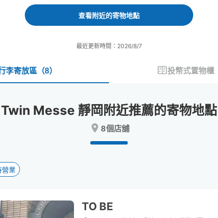
forward
backward
to
to
查看附近的寄物地點
interact
interact
with
with
the
the
最近更新時間：2026/8/7
calendar
calendar
and
and
select
select
行李寄放區
（
8
）
投幣式置物櫃
a
a
date.
date.
Press
Press
Twin Messe 靜岡附近推薦的寄物地點
the
the
question
question
8個店舖
mark
mark
key
key
to
to
get
get
the
the
時營業
keyboard
keyboard
shortcuts
shortcuts
for
for
TO BE
changing
changing
dates.
dates.