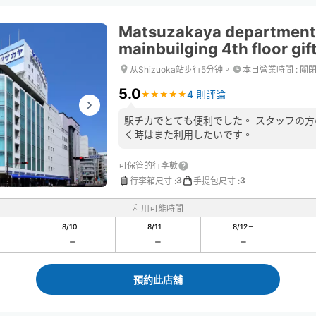
Matsuzakaya department
mainbuilging 4th floor gif
从Shizuoka站步行5分钟。
本日營業時間
:
關
5.0
4 則評論
★
★
★
★
★
★
★
★
★
★
駅チカでとても便利でした。 スタッフの
く時はまた利用したいです。
可保管的行李數
3
3
行李箱尺寸
:
手提包尺寸
:
利用可能時間
8/10
一
8/11
二
8/12
三
預約此店舖