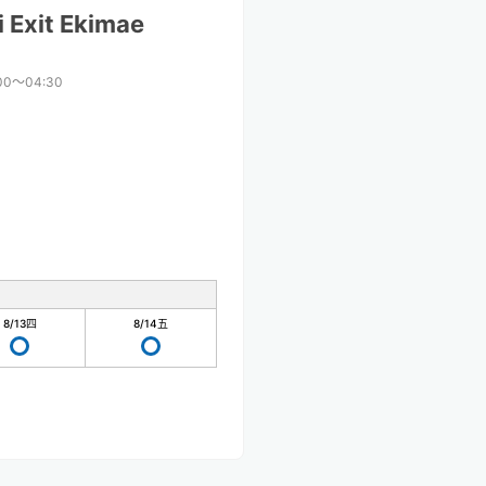
 Exit Ekimae
00〜04:30
8/13
四
8/14
五