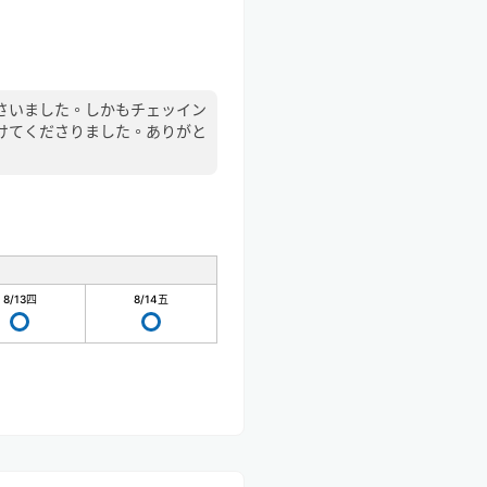
さいました。しかもチェッイン
けてくださりました。ありがと
8/13
四
8/14
五