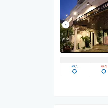
8/8
六
8/9
日