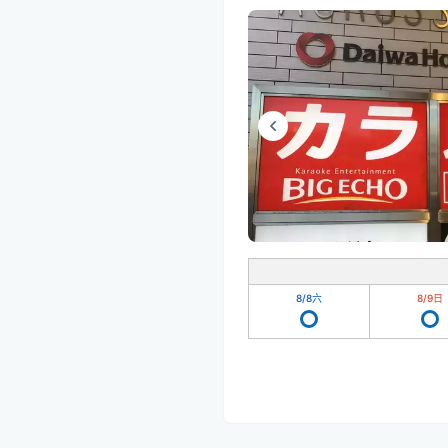
8/8
六
8/9
日