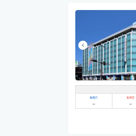
8/8
六
8/9
日