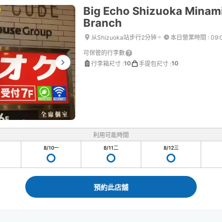
Big Echo Shizuoka Minami
Branch
从Shizuoka站步行2分钟。
本日營業時間
:
09:
可保管的行李數
10
10
行李箱尺寸
:
手提包尺寸
:
利用可能時間
8/10
一
8/11
二
8/12
三
預約此店舖