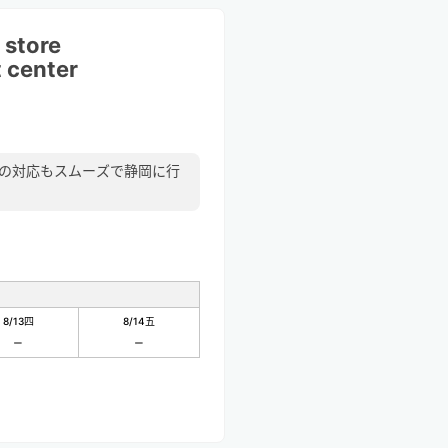
 store
t center
閉
方の対応もスムーズで静岡に行
8/13
四
8/14
五