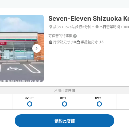
Seven-Eleven Shizuoka 
从Shizuoka站步行3分钟。
本日營業時間
:
00
可保管的行李數
10
15
行李箱尺寸
:
手提包尺寸
:
利用可能時間
8/10
一
8/11
二
8/12
三
預約此店舖