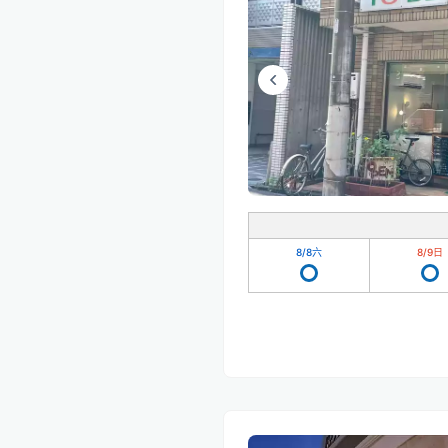
8/8
六
8/9
日