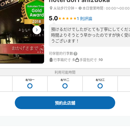
从站步行分钟。
本日營業時間
:
00:00〜00:00
5.0
1 則評論
★
★
★
★
★
★
★
★
★
★
預けるだけでしたがとても丁寧にしてくだ
時間よりそうとう早かったのですが快く受
うございます！
可保管的行李數
5
10
行李箱尺寸
:
手提包尺寸
:
利用可能時間
8/10
一
8/11
二
8/12
三
預約此店舖