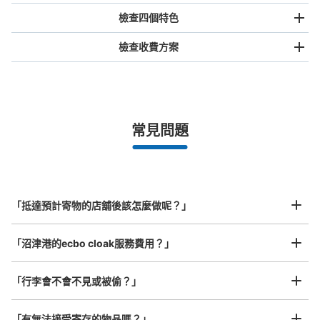
檢查四個特色
檢查收費方案
手提包尺寸
¥500
/
日
最長邊未滿45cm的行李（小型背包、手提包、手提行李
常見問題
等）
事先用手機預約

全國有1,000家以上合作店鋪
指定的日期和時間
バス停沼津港 観光案内センターコインロ
北起北海道，南至沖繩，以都市為中心，全國皆可使用此服務。
ッカー
行李箱尺寸
¥800
从沼津港バス停站步行分钟。
「抵達預計寄物的店舖後該怎麼做呢？」
/
日
本日營業時間
:
06:00
〜
18:00
最長邊45cm以上的行李（行李箱、樂器、嬰兒車等）
沼津アドベンチャー ディープクロー
「沼津港的ecbo cloak服務費用？」
「行李會不會不見或被偷？」
許多地點佳/條件優的店鋪
工作人員拍完行李照片後

「有無法接受寄存的物品嗎？」