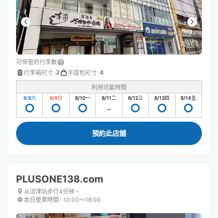
可保管的行李數
2
4
行李箱尺寸
:
手提包尺寸
:
利用可能時間
8/8
六
8/9
日
8/10
一
8/11
二
8/12
三
8/13
四
8/14
五
預約此店舖
PLUSONE138.com
从沼津站步行4分钟。
本日營業時間
:
10:00〜18:00