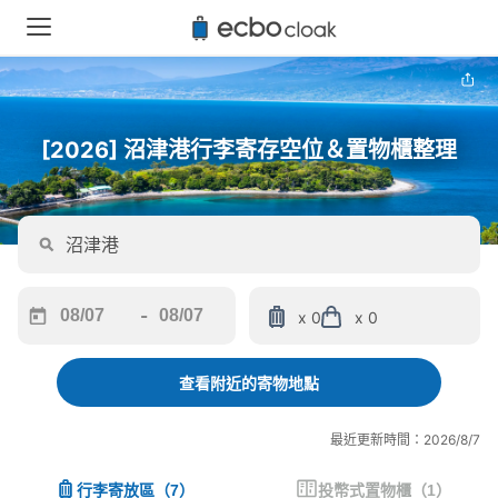
[2026] 沼津港行李寄存空位＆置物櫃整理
-
x 0
x 0
Navigate
Navigate
forward
backward
to
to
查看附近的寄物地點
interact
interact
with
with
最近更新時間：2026/8/7
the
the
calendar
calendar
行李寄放區
（
7
）
投幣式置物櫃
（
1
）
and
and