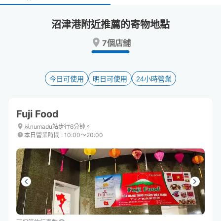
select
select
a
a
沼津港附近推薦的寄物地點
date.
date.
Press
Press
7個店舖
the
the
question
question
mark
mark
key
key
今日可使用
明日可使用
24小時營業
to
to
get
get
the
the
Fuji Food
keyboard
keyboard
shortcuts
shortcuts
从numadu站步行6分钟。
本日營業時間
:
10:00〜20:00
for
for
changing
changing
dates.
dates.