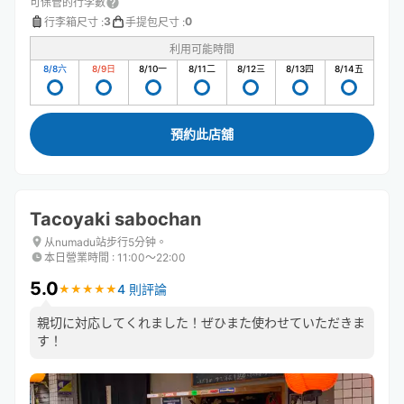
可保管的行李數
3
0
行李箱尺寸
:
手提包尺寸
:
利用可能時間
8/8
六
8/9
日
8/10
一
8/11
二
8/12
三
8/13
四
8/14
五
預約此店舖
Tacoyaki sabochan
从numadu站步行5分钟。
本日營業時間
:
11:00〜22:00
5.0
4 則評論
★
★
★
★
★
★
★
★
★
★
親切に対応してくれました！ぜひまた使わせていただきま
す！