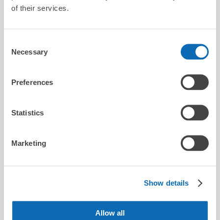
of their services.
Jolie Ange
从numadu站步行3分钟。
Consent
本日營業時間
:
10:00〜19:00
Necessary
Selection
Preferences
Statistics
可保管的行李數
Marketing
3
3
行李箱尺寸
:
手提包尺寸
:
利用可能時間
8/8
六
8/9
日
8/10
一
8/11
二
8/12
三
8/13
四
8/14
五
Show details
預約此店舖
Allow all