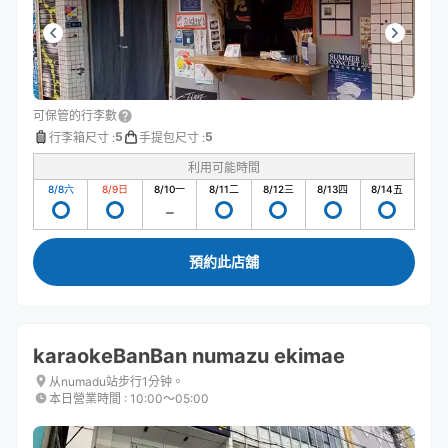
可保管的行李數
5
5
行李箱尺寸
:
手提包尺寸
:
利用可能時間
8/8
六
8/9
日
8/10
一
8/11
二
8/12
三
8/13
四
8/14
五
預約此店舖
karaokeBanBan numazu ekimae
从numadu站步行1分钟。
本日營業時間
:
10:00〜05:00