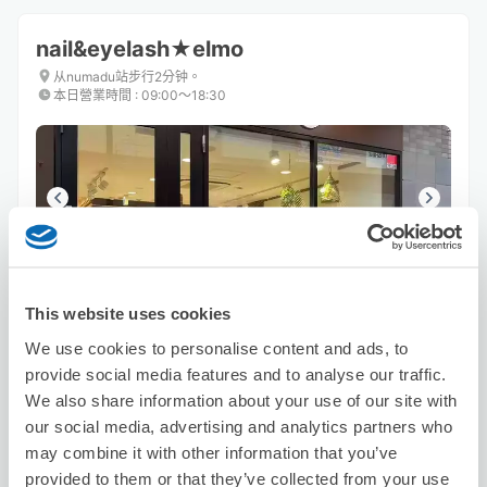
nail&eyelash★elmo
从numadu站步行2分钟。
本日營業時間
:
09:00〜18:30
可保管的行李數
3
0
行李箱尺寸
:
手提包尺寸
:
This website uses cookies
利用可能時間
We use cookies to personalise content and ads, to
8/8
六
8/9
日
8/10
一
8/11
二
8/12
三
8/13
四
8/14
五
provide social media features and to analyse our traffic.
We also share information about your use of our site with
our social media, advertising and analytics partners who
預約此店舖
may combine it with other information that you’ve
provided to them or that they’ve collected from your use