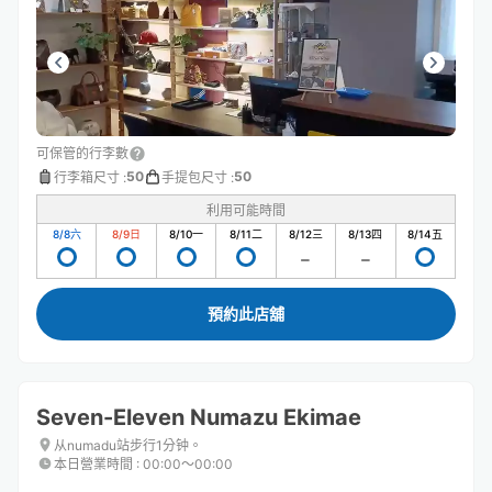
可保管的行李數
50
50
行李箱尺寸
:
手提包尺寸
:
利用可能時間
8/8
六
8/9
日
8/10
一
8/11
二
8/12
三
8/13
四
8/14
五
預約此店舖
Seven-Eleven Numazu Ekimae
从numadu站步行1分钟。
本日營業時間
:
00:00〜00:00