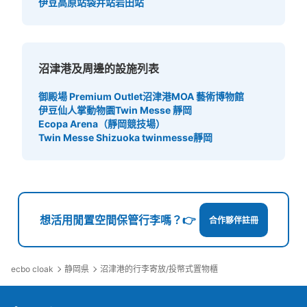
伊豆高原站
袋井站
岩田站
沼津港及周邊的設施列表
御殿場 Premium Outlet
沼津港
MOA 藝術博物館
伊豆仙人掌動物園
Twin Messe 靜岡
Ecopa Arena（靜岡競技場）
Twin Messe Shizuoka twinmesse靜岡
想活用閒置空間保管行李嗎？👉
合作夥伴註冊
ecbo cloak
静岡県
沼津港的行李寄放/投幣式置物櫃