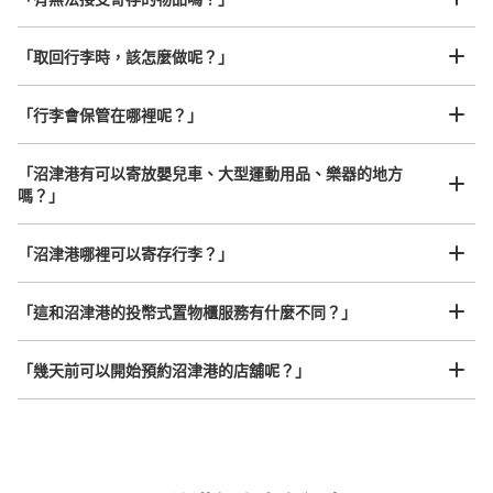
我們與許多地點方便的車站內店舖以及24小時營業的店鋪合作。
即完成寄存手續
「取回行李時，該怎麼做呢？」
「行李會保管在哪裡呢？」
可保管的行李數
大的
:
12
/
¥400
中等的
:
6
/
¥300
小的
:
20
/
¥200
付款方式
「沼津港有可以寄放嬰兒車、大型運動用品、樂器的地方
現金
嗎？」
查看此投幣式儲物櫃的位置
任何尺寸的行李都OK
「沼津港哪裡可以寄存行李？」
放下行李，愉快度過一整天！
樂器、嬰兒車、腳踏車等，只要是1個人能搬運的行李尺寸就OK
「這和沼津港的投幣式置物櫃服務有什麼不同？」
「幾天前可以開始預約沼津港的店舖呢？」
突發狀況下的安心理賠