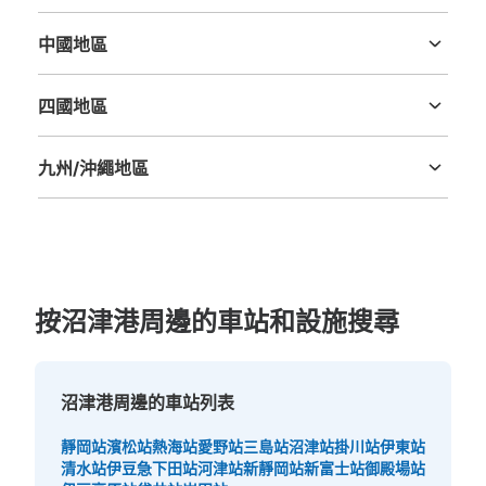
三重縣
滋賀縣
京都府
大阪府
兵庫縣
奈良縣
和歌山縣
中國地區
鳥取縣
島根縣
岡山縣
廣島縣
山口縣
四國地區
德島縣
香川縣
愛媛縣
高知縣
九州/沖繩地區
福岡縣
佐賀縣
長崎縣
熊本縣
大分縣
宮崎縣
鹿児島縣
沖縄縣
按沼津港周邊的車站和設施搜尋
沼津港周邊的車站列表
靜岡站
濱松站
熱海站
愛野站
三島站
沼津站
掛川站
伊東站
清水站
伊豆急下田站
河津站
新靜岡站
新富士站
御殿場站