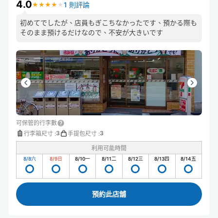
4.0
1 則評論
★
★
★
★
★
★
★
★
★
★
初めてでしたが、店員もぎこちなかったです、預かる際も
そのまま預けるだけなので、不安が大きいです
可保管的行李數
3
3
行李箱尺寸
:
手提包尺寸
:
利用可能時間
8/8
六
8/9
日
8/10
一
8/11
二
8/12
三
8/13
四
8/14
五
預約此店舖