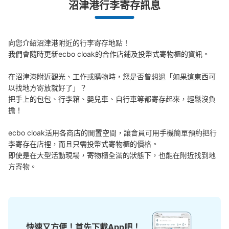
沼津港行李寄存訊息
發生行李破損、被偷等狀況時安心有保障
向您介紹沼津港附近的行李寄存地點！

我們會隨時更新ecbo cloak的合作店鋪及投幣式寄物櫃的資訊。

在沼津港附近觀光、工作或購物時，您是否曾想過「如果這東西可
以找地方寄放就好了」？

把手上的包包、行李箱、嬰兒車、自行車等都寄存起來，輕鬆沒負
擔！

ecbo cloak活用各商店的閒置空間，讓會員可用手機簡單預約把行
李寄存在店裡，而且只需投幣式寄物櫃的價格。

即使是在大型活動現場，寄物櫃全滿的狀態下，也能在附近找到地
方寄物。
快速又方便！首先下載App吧！