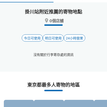
select
select
a
a
掛川站附近推薦的寄物地點
date.
date.
Press
Press
0個店舖
the
the
question
question
mark
mark
key
key
今日可使用
明日可使用
24小時營業
to
to
get
get
the
the
沒有關於行李寄存處的資訊
keyboard
keyboard
shortcuts
shortcuts
for
for
changing
changing
dates.
dates.
掛川站附近推薦的寄物櫃
東京都最多人寄物的地區
0個投幣式置物櫃