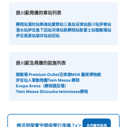
掛川駅周邊的車站列表
靜岡站
濱松站
熱海站
愛野站
三島站
沼津站
掛川站
伊東站
清水站
伊豆急下田站
河津站
新靜岡站
新富士站
御殿場站
伊豆高原站
袋井站
岩田站
掛川駅及周邊的設施列表
御殿場 Premium Outlet
沼津港
MOA 藝術博物館
伊豆仙人掌動物園
Twin Messe 靜岡
Ecopa Arena（靜岡競技場）
Twin Messe Shizuoka twinmesse靜岡
想活用閒置空間保管行李嗎？👉
合作夥伴註冊