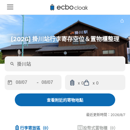
[2026] 掛川站行李寄存空位＆置物櫃整理
-
x 0
x 0
Navigate
Navigate
forward
backward
to
to
查看附近的寄物地點
interact
interact
with
with
最近更新時間：2026/8/7
the
the
calendar
calendar
行李寄放區
（
0
）
投幣式置物櫃
（
0
）
and
and