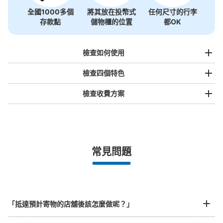
全國1000多個
將其放在投幣式
任何尺寸的行李
存款點
儲物櫃的位置
都OK
檢查如何使用
檢查四個特色
檢查收費方案
手提包尺寸
¥500
/
日
最長邊未滿45cm的行李（小型背包、手提包、手提行李
常見問題
等）
事先用手機預約

全國有1,000家以上合作店鋪
指定的日期和時間
北起北海道，南至沖繩，以都市為中心，全國皆可使用此服務。
行李箱尺寸
¥800
「抵達預計寄物的店舖後該怎麼做呢？」
/
日
最長邊45cm以上的行李（行李箱、樂器、嬰兒車等）