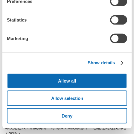
Preferences
「幾天前可以開始預約掛川站的店舖呢？」
Statistics
突發狀況下的安心理賠
Marketing
掛川站行李寄存訊息
發生行李破損、被偷等狀況時安心有保障
向您介紹掛川站附近的行李寄存地點！

Show details
我們會隨時更新ecbo cloak的合作店鋪及投幣式寄物櫃的資訊。

Allow all
在掛川站附近觀光、工作或購物時，您是否曾想過「如果這東西可
以找地方寄放就好了」？

把手上的包包、行李箱、嬰兒車、自行車等都寄存起來，輕鬆沒負
Allow selection
擔！

ecbo cloak活用各商店的閒置空間，讓會員可用手機簡單預約把行
Deny
李寄存在店裡，而且只需投幣式寄物櫃的價格。

即使是在大型活動現場，寄物櫃全滿的狀態下，也能在附近找到地
方寄物。