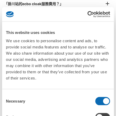
「掛川站的ecbo cloak服務費用？」
「行李會不會不見或被偷？」
許多地點佳/條件優的店鋪
工作人員拍完行李照片後

「有無法接受寄存的物品嗎？」
This website uses cookies
我們與許多地點方便的車站內店舖以及24小時營業的店鋪合作。
即完成寄存手續
We use cookies to personalise content and ads, to
「取回行李時，該怎麼做呢？」
provide social media features and to analyse our traffic.
We also share information about your use of our site with
「行李會保管在哪裡呢？」
our social media, advertising and analytics partners who
may combine it with other information that you’ve
provided to them or that they’ve collected from your use
「掛川站有可以寄放嬰兒車、大型運動用品、樂器的地方
嗎？」
of their services.
任何尺寸的行李都OK
「掛川站哪裡可以寄存行李？」
放下行李，愉快度過一整天！
樂器、嬰兒車、腳踏車等，只要是1個人能搬運的行李尺寸就OK
Consent
Necessary
Selection
「這和掛川站的投幣式置物櫃服務有什麼不同？」