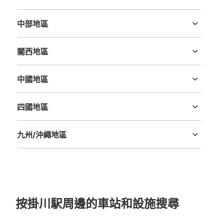
茨城縣
栃木縣
群馬縣
埼玉縣
千葉縣
東京都
神奈川縣
中部地區
新潟縣
富山縣
石川縣
福井縣
山梨縣
長野縣
岐阜縣
静岡縣
愛知縣
關西地區
三重縣
滋賀縣
京都府
大阪府
兵庫縣
奈良縣
和歌山縣
中國地區
鳥取縣
島根縣
岡山縣
廣島縣
山口縣
四國地區
德島縣
香川縣
愛媛縣
高知縣
九州/沖繩地區
福岡縣
佐賀縣
長崎縣
熊本縣
大分縣
宮崎縣
鹿児島縣
沖縄縣
按掛川駅周邊的車站和設施搜尋