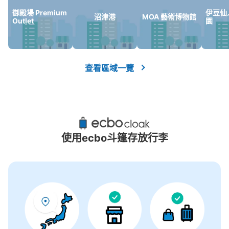
沒有關於投幣式儲物櫃的資訊
御殿場 Premium
伊豆仙
沼津港
MOA 藝術博物館
Outlet
園
查看區域一覽
使用ecbo斗篷存放行李