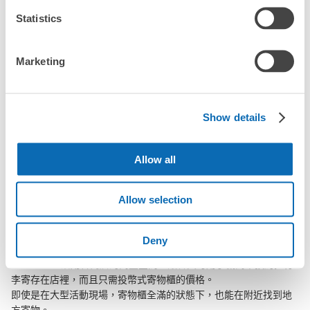
現金
「幾天前可以開始預約出雲市站的店舖呢？」
Statistics
查看此投幣式儲物櫃的位置
Marketing
突發狀況下的安心理賠
出雲市站行李寄存訊息
發生行李破損、被偷等狀況時安心有保障
Show details
向您介紹出雲市站附近的行李寄存地點！

我們會隨時更新ecbo cloak的合作店鋪及投幣式寄物櫃的資訊。

Allow all
在出雲市站附近觀光、工作或購物時，您是否曾想過「如果這東西
Allow selection
可以找地方寄放就好了」？

把手上的包包、行李箱、嬰兒車、自行車等都寄存起來，輕鬆沒負
擔！

Deny
ecbo cloak活用各商店的閒置空間，讓會員可用手機簡單預約把行
李寄存在店裡，而且只需投幣式寄物櫃的價格。

即使是在大型活動現場，寄物櫃全滿的狀態下，也能在附近找到地
方寄物。