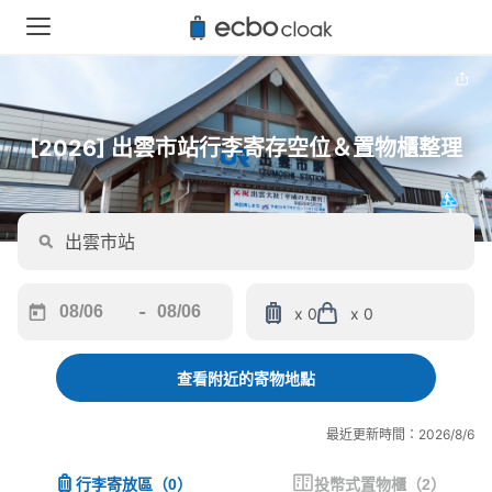
[2026] 出雲市站行李寄存空位＆置物櫃整理
-
x 0
x 0
Navigate
Navigate
forward
backward
to
to
查看附近的寄物地點
interact
interact
with
with
最近更新時間：2026/8/6
the
the
calendar
calendar
行李寄放區
（
0
）
投幣式置物櫃
（
2
）
and
and