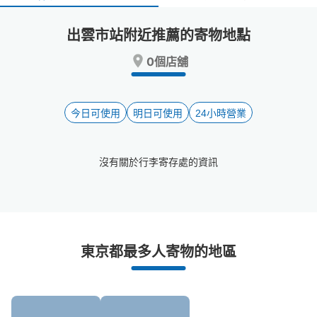
select
select
a
a
出雲市站附近推薦的寄物地點
date.
date.
Press
Press
0個店舖
the
the
question
question
mark
mark
key
key
今日可使用
明日可使用
24小時營業
to
to
get
get
the
the
沒有關於行李寄存處的資訊
keyboard
keyboard
shortcuts
shortcuts
for
for
changing
changing
dates.
dates.
出雲市站附近推薦的寄物櫃
東京都最多人寄物的地區
2個投幣式置物櫃