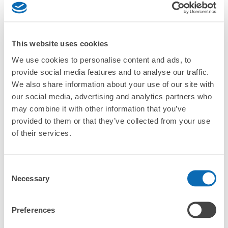
「出雲市站的ecbo cloak服務費用？」
JR出雲市駅北口コインロッカー
「行李會不會不見或被偷？」
This website uses cookies
从JR出雲市駅站步行0分钟。
許多地點佳/條件優的店鋪
工作人員拍完行李照片後

本日營業時間
:
05:00
〜
23:59
We use cookies to personalise content and ads, to
「有無法接受寄存的物品嗎？」
我們與許多地點方便的車站內店舖以及24小時營業的店鋪合作。
即完成寄存手續
provide social media features and to analyse our traffic.
JR出雲市駅北口を出て左折し、すぐ見つかります。営業
時間は5時から24時です。
We also share information about your use of our site with
「取回行李時，該怎麼做呢？」
our social media, advertising and analytics partners who
may combine it with other information that you’ve
「行李會保管在哪裡呢？」
provided to them or that they’ve collected from your use
of their services.
「出雲市站有可以寄放嬰兒車、大型運動用品、樂器的地方
嗎？」
Consent
任何尺寸的行李都OK
Necessary
「出雲市站哪裡可以寄存行李？」
Selection
放下行李，愉快度過一整天！
樂器、嬰兒車、腳踏車等，只要是1個人能搬運的行李尺寸就OK
可保管的行李數
「這和出雲市站的投幣式置物櫃服務有什麼不同？」
Preferences
大的
:
16
/
¥700
中等的
:
500
/
¥18
小的
:
32
/
¥400
付款方式