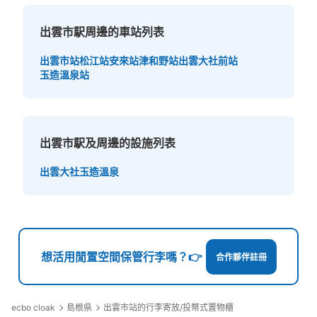
出雲市駅周邊的車站列表
出雲市站
松江站
安來站
津和野站
出雲大社前站
玉造溫泉站
出雲市駅及周邊的設施列表
出雲大社
玉造溫泉
想活用閒置空間保管行李嗎？👉
合作夥伴註冊
ecbo cloak
島根県
出雲市站的行李寄放/投幣式置物櫃