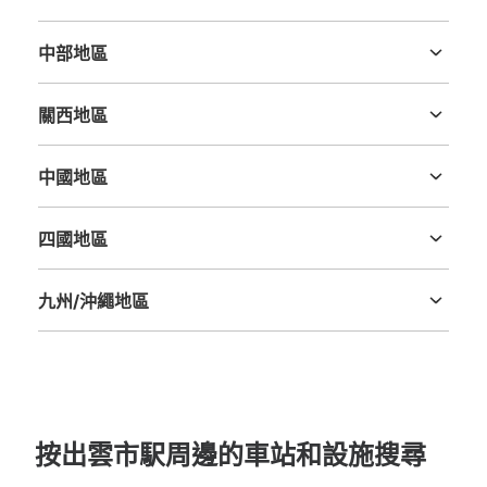
茨城縣
栃木縣
群馬縣
埼玉縣
千葉縣
東京都
神奈川縣
中部地區
新潟縣
富山縣
石川縣
福井縣
山梨縣
長野縣
岐阜縣
静岡縣
愛知縣
關西地區
三重縣
滋賀縣
京都府
大阪府
兵庫縣
奈良縣
和歌山縣
中國地區
鳥取縣
島根縣
岡山縣
廣島縣
山口縣
四國地區
德島縣
香川縣
愛媛縣
高知縣
九州/沖繩地區
福岡縣
佐賀縣
長崎縣
熊本縣
大分縣
宮崎縣
鹿児島縣
沖縄縣
按出雲市駅周邊的車站和設施搜尋