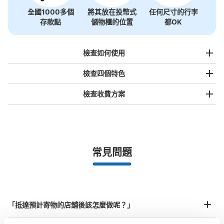
一畑電鉄 出雲市駅コインロッカー
全國1000多個
將其放在投幣式
任何尺寸的行李
存款點
儲物櫃的位置
都OK
从一畑電鉄 出雲市駅站步行分钟。
本日營業時間
:
06:00
〜
23:00
切符売り場のすぐ前にあり。始発から終電の間、利用可能
檢查如何使用
檢查四個特色
檢查收費方案
手提包尺寸
¥500
/
日
最長邊未滿45cm的行李（小型背包、手提包、手提行李
常見問題
等）
事先用手機預約

可保管的行李數
全國有1,000家以上合作店鋪
指定的日期和時間
大的
:
12
/
¥500
中等的
:
6
/
¥300
小的
:
10
/
¥200
北起北海道，南至沖繩，以都市為中心，全國皆可使用此服務。
付款方式
行李箱尺寸
現金
¥800
「抵達預計寄物的店舖後該怎麼做呢？」
/
日
查看此投幣式儲物櫃的位置
最長邊45cm以上的行李（行李箱、樂器、嬰兒車等）