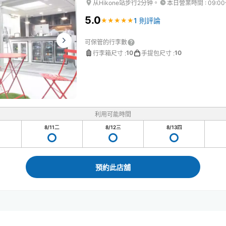
从Hikone站步行2分钟。
本日營業時間
:
09:00
5.0
1 則評論
★
★
★
★
★
★
★
★
★
★
可保管的行李數
10
10
行李箱尺寸
:
手提包尺寸
:
利用可能時間
8/11
二
8/12
三
8/13
四
預約此店舖