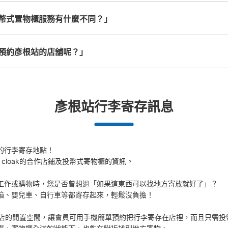
幣式置物櫃服務有什麼不同？」
近江鉄道コインロッカー
从JR彦根駅站步行1分钟。
本日營業時間
:
00:
預約彥根站的店舖呢？」
近江鉄道2F
可保管的行李數
大的
:
2
/
¥500
中等的
:
6
/
¥400
小的
:
15
/
¥300
彥根站行李寄存訊息
付款方式
現金
的行李寄存地點！

 cloak的合作店鋪及投幣式寄物櫃的資訊。

查看此投幣式儲物櫃的位置
工作或購物時，您是否曾想過「如果這東西可以找地方寄放就好了」？

箱、嬰兒車、自行車等都寄存起來，輕鬆沒負擔！

活用各商店的閒置空間，讓會員可用手機簡單預約把行李寄存在店裡，而且只需投
彦根駅西口コインロッカー