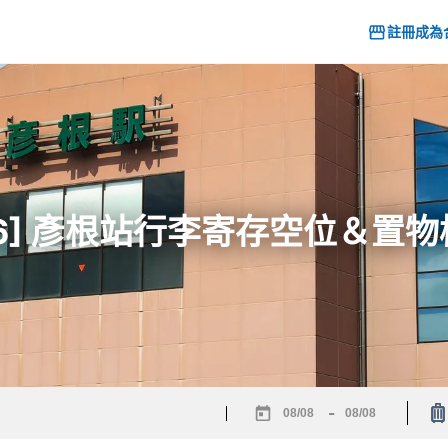
註冊成為
26] 彥根站行李寄存空位＆置
-
Navigate
Navigate