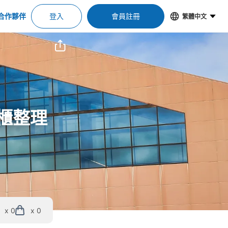
合作夥伴
登入
會員註冊
繁體中文
物櫃整理
x 0
x 0