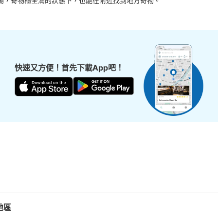
場，寄物櫃全滿的狀態下，也能在附近找到地方寄物。
从JR彦根駅站步行1分钟。
本日營業時間
:
00:
彦根市観光案内所の隣り
可保管的行李數
大的
:
18
/
¥500
0
小的
:
20
/
¥300
付款方式
快速又方便！首先下載App吧！
現金
查看此投幣式儲物櫃的位置
地區
岩手縣
宮城縣
秋田縣
山形縣
福島縣