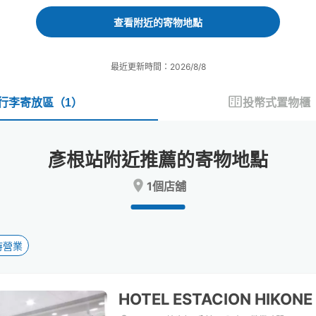
forward
backward
to
to
查看附近的寄物地點
interact
interact
with
with
the
the
最近更新時間：2026/8/8
calendar
calendar
and
and
select
select
行李寄放區
（
1
）
投幣式置物櫃
a
a
date.
date.
Press
Press
彥根站附近推薦的寄物地點
the
the
question
question
1個店舖
mark
mark
key
key
to
to
get
get
the
the
時營業
keyboard
keyboard
shortcuts
shortcuts
for
for
HOTEL ESTACION HIKONE
changing
changing
dates.
dates.