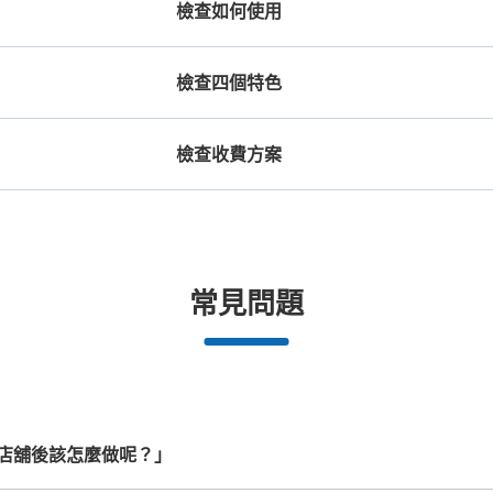
檢查如何使用
檢查四個特色
檢查收費方案
機預約

工作人員拍完行李照片後

放下行李，
期和時間
即完成寄存手續
提包尺寸
行李箱尺寸
JR彦根駅東側コインロッカー
¥500
¥800
/
日
/
日
从JR彦根駅站步行0分钟。
本日營業時間
:
00:
長邊未滿45cm的行李（小型背包、手提包、
最長邊45cm以上的行
改札口を出て右すぐ
合作店鋪
許多地點佳/條件優的店鋪
任何尺寸的行李都OK
突
常見問題
提行李等）
車等）
都市為中
我們與許多地點方便的車站內店舖以及
樂器、嬰兒車、腳踏車等，只要是1個人
發生行李
可保管的行李數
務。
24小時營業的店鋪合作。
能搬運的行李尺寸就OK
大的
:
4
/
¥600
中等的
:
22
/
¥400
小的
:
4
/
¥300
付款方式
現金
店舖後該怎麼做呢？」