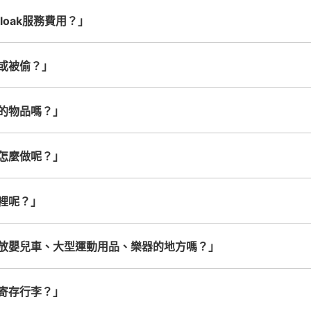
查看此投幣式儲物櫃的位置
cloak服務費用？」
或被偷？」
JR彦根駅東側コインロッカー
的物品嗎？」
从JR彦根駅站步行1分钟。
本日營業時間
:
00:
改札口を出て右側にあります
怎麼做呢？」
可保管的行李數
大的
:
3
/
¥600
中等的
:
3
/
¥400
小的
:
23
/
¥300
付款方式
裡呢？」
現金
放嬰兒車、大型運動用品、樂器的地方嗎？」
查看此投幣式儲物櫃的位置
寄存行李？」