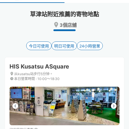
select
select
a
a
草津站附近推薦的寄物地點
date.
date.
Press
Press
3個店舖
the
the
question
question
mark
mark
key
key
今日可使用
明日可使用
24小時營業
to
to
get
get
the
the
HIS Kusatsu ASquare
keyboard
keyboard
shortcuts
shortcuts
从kusatsu站步行5分钟。
本日營業時間
:
10:00〜18:30
for
for
changing
changing
dates.
dates.