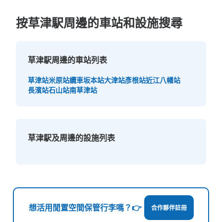
可保管的行李數
小的
:
10
/
¥100
按草津駅周邊的車站和設施搜尋
付款方式
現金
查看此投幣式儲物櫃的位置
草津駅周邊的車站列表
草津站
米原站
纜車坂本站
大津站
彥根站
近江八幡站
長濱站
石山站
南草津站
近鉄百貨店内1階食品売り場コインロッカ
ー
从JR草津駅站步行2分钟。
本日營業時間
:
10:00
〜
19:30
草津駅及周邊的設施列表
近鉄百貨店1階食品売り場
想活用閒置空間保管行李嗎？👉
合作夥伴註冊