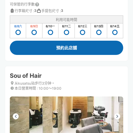
可保管的行李數
3
3
行李箱尺寸
:
手提包尺寸
:
利用可能時間
8/8
六
8/9
日
8/10
一
8/11
二
8/12
三
8/13
四
8/14
五
預約此店舖
Sou of Hair
从kusatsu站步行3分钟。
本日營業時間
:
10:00〜19:00