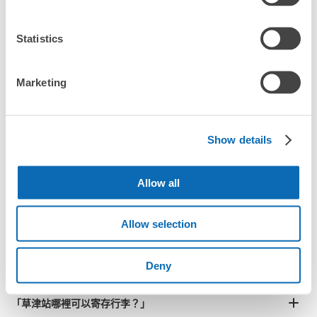
2
行李箱尺寸
¥800
从JR草津駅站步行2分钟。
「抵達預計寄物的店舖後該怎麼做呢？」
/
日
本日營業時間
:
10:00
〜
19:30
Statistics
最長邊45cm以上的行李（行李箱、樂器、嬰兒車等）
近鉄百貨店1階パン・ドンクの隣
「草津站的ecbo cloak服務費用？」
Marketing
「行李會不會不見或被偷？」
許多地點佳/條件優的店鋪
工作人員拍完行李照片後

「有無法接受寄存的物品嗎？」
Show details
我們與許多地點方便的車站內店舖以及24小時營業的店鋪合作。
即完成寄存手續
「取回行李時，該怎麼做呢？」
Allow all
「行李會保管在哪裡呢？」
可保管的行李數
Allow selection
小的
:
8
/
¥100
付款方式
「草津站有可以寄放嬰兒車、大型運動用品、樂器的地方
現金
Deny
嗎？」
查看此投幣式儲物櫃的位置
任何尺寸的行李都OK
「草津站哪裡可以寄存行李？」
放下行李，愉快度過一整天！
樂器、嬰兒車、腳踏車等，只要是1個人能搬運的行李尺寸就OK