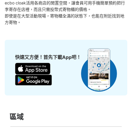
查看此投幣式儲物櫃的位置
ecbo cloak活用各商店的閒置空間，讓會員可用手機簡單預約把行
李寄存在店裡，而且只需投幣式寄物櫃的價格。

即使是在大型活動現場，寄物櫃全滿的狀態下，也能在附近找到地
方寄物。
草津駅内コインロッカー2
从JR草津駅站步行0分钟。
本日營業時間
:
00:00
〜
00:00
草津駅西口2階
快速又方便！首先下載App吧！
區域
可保管的行李數
大的
:
2
/
¥600
中等的
:
2
/
¥400
小的
:
2
/
¥300