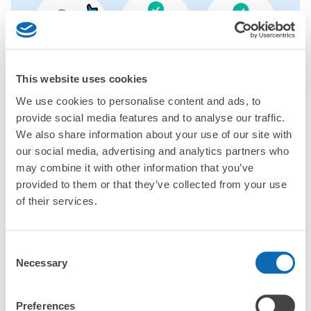
全國1000多個
將其放在投幣式
任何尺寸的行李
This website uses cookies
存款點
儲物櫃的位置
都OK
We use cookies to personalise content and ads, to
provide social media features and to analyse our traffic.
檢查如何使用
We also share information about your use of our site with
our social media, advertising and analytics partners who
檢查四個特色
may combine it with other information that you’ve
檢查收費方案
provided to them or that they’ve collected from your use
of their services.
手提包尺寸
¥500
/
日
Consent
最長邊未滿45cm的行李（小型背包、手提包、手提行李
Necessary
常見問題
Selection
等）
事先用手機預約

全國有1,000家以上合作店鋪
指定的日期和時間
近鉄百貨店1階食品売り場コインロッカー
北起北海道，南至沖繩，以都市為中心，全國皆可使用此服務。
Preferences