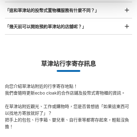
「這和草津站的投幣式置物櫃服務有什麼不同？」
草津駅内コインロッカー
从JR草津駅站步行0分钟。
「幾天前可以開始預約草津站的店舖呢？」
本日營業時間
:
00:00
〜
00:00
改札を出て右側、ATMコーナー付近
突發狀況下的安心理賠
草津站行李寄存訊息
發生行李破損、被偷等狀況時安心有保障
向您介紹草津站附近的行李寄存地點！

我們會隨時更新ecbo cloak的合作店鋪及投幣式寄物櫃的資訊。

在草津站附近觀光、工作或購物時，您是否曾想過「如果這東西可
可保管的行李數
以找地方寄放就好了」？

中等的
:
9
/
¥400
小的
:
20
/
¥300
把手上的包包、行李箱、嬰兒車、自行車等都寄存起來，輕鬆沒負
付款方式
擔！

現金