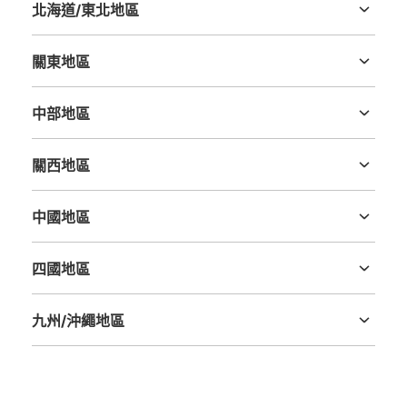
付款方式
北海道/東北地區
現金
北海道
青森縣
岩手縣
宮城縣
秋田縣
山形縣
福島縣
查看此投幣式儲物櫃的位置
關東地區
茨城縣
栃木縣
群馬縣
埼玉縣
千葉縣
東京都
神奈川縣
中部地區
近鉄百貨店1階コインロッカー
新潟縣
富山縣
石川縣
福井縣
山梨縣
長野縣
岐阜縣
静岡縣
愛知縣
从JR草津駅站步行2分钟。
關西地區
本日營業時間
:
10:00
〜
19:30
三重縣
滋賀縣
京都府
大阪府
兵庫縣
奈良縣
和歌山縣
近鉄百貨店内、GODIVA近く
中國地區
鳥取縣
島根縣
岡山縣
廣島縣
山口縣
四國地區
德島縣
香川縣
愛媛縣
高知縣
九州/沖繩地區
福岡縣
佐賀縣
長崎縣
熊本縣
大分縣
宮崎縣
鹿児島縣
沖縄縣