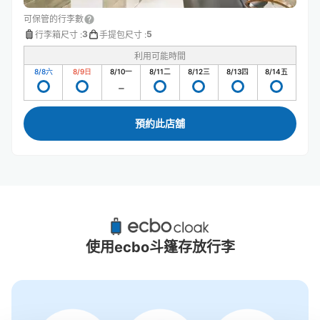
可保管的行李數
3
5
行李箱尺寸
:
手提包尺寸
:
利用可能時間
8/8
六
8/9
日
8/10
一
8/11
二
8/12
三
8/13
四
8/14
五
預約此店舖
草津站附近推薦的寄物櫃
8個投幣式置物櫃
使用ecbo斗篷存放行李