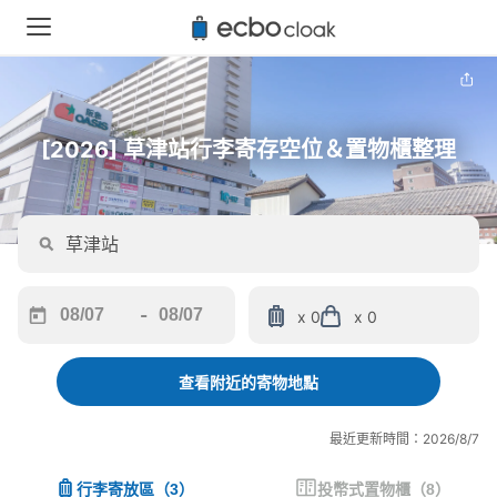
[2026] 草津站行李寄存空位＆置物櫃整理
-
x 0
x 0
Navigate
Navigate
forward
backward
to
to
查看附近的寄物地點
interact
interact
with
with
最近更新時間：2026/8/7
the
the
calendar
calendar
行李寄放區
（
3
）
投幣式置物櫃
（
8
）
and
and