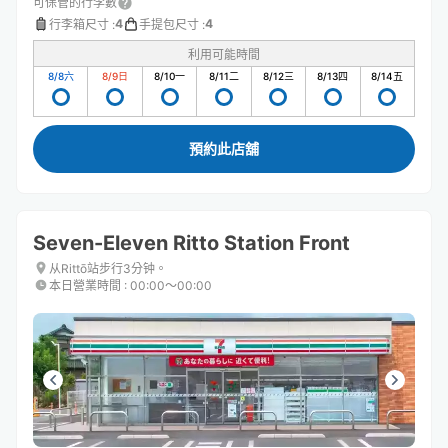
可保管的行李數
4
4
行李箱尺寸
:
手提包尺寸
:
利用可能時間
8/8
六
8/9
日
8/10
一
8/11
二
8/12
三
8/13
四
8/14
五
預約此店舖
Seven-Eleven Ritto Station Front
从Rittō站步行3分钟。
本日營業時間
:
00:00〜00:00