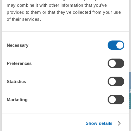
「這和西武秩父站的投幣式置物櫃服務有什麼不同？」
may combine it with other information that you’ve
provided to them or that they’ve collected from your use
「幾天前可以開始預約西武秩父站的店舖呢？」
of their services.
Consent
Necessary
Selection
突發狀況下的安心理賠
東京都最多人寄物的地區
發生行李破損、被偷等狀況時安心有保障
Preferences
Statistics
Aeon Lake
埼玉超級競技場
大宮RAKUUN
大
Town
Marketing
查看區域一覽
Show details