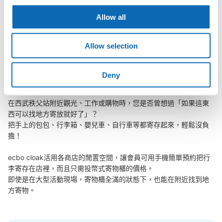
Allow all
西武秩父站行李寄存訊息
Allow selection
向您介紹西武秩父站附近的行李寄存地點！

Deny
我們會隨時更新ecbo cloak的合作店鋪及投幣式寄物櫃的資訊。

在西武秩父站附近觀光、工作或購物時，您是否曾想過「如果這東
西可以找地方寄放就好了」？

把手上的包包、行李箱、嬰兒車、自行車等都寄存起來，輕鬆沒負
擔！

ecbo cloak活用各商店的閒置空間，讓會員可用手機簡單預約把行
李寄存在店裡，而且只需投幣式寄物櫃的價格。

即使是在大型活動現場，寄物櫃全滿的狀態下，也能在附近找到地
方寄物。