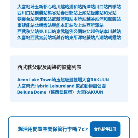
大宮站
埼玉新都心站
川越站
浦和站
所澤站
川口站
四季站
西川口站
創價站
熊谷站
春日部站
上尾站
飯能站
和光站
朝霞台站
南浦和站
武藏浦和站
本所站
越谷站
浦和御園站
東飯能站
北朝霞站
與能本町站
吹上站
西所澤站
西武秩父站
東川口站
東武道佛公園站
北越谷站
本川越站
久喜站
西武宮前站
新越谷站
東所澤站
蕨站
八潮站
朝霞站
西武秩父駅及周邊的設施列表
Aeon Lake Town
埼玉超級競技場
大宮RAKUUN
大宮崇光
Hybrid Leisureland 東武動物園公園
Belluna Dome（舊西武巨蛋）
大宮RAKUUN
想活用閒置空間保管行李嗎？👉
合作夥伴註冊