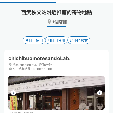
select
select
a
a
西武秩父站附近推薦的寄物地點
date.
date.
Press
Press
1個店舖
the
the
question
question
mark
mark
key
key
今日可使用
明日可使用
24小時營業
to
to
get
get
the
the
chichibuomotesandoLab.
keyboard
keyboard
shortcuts
shortcuts
从seibuchichibu站步行9分钟。
本日營業時間
:
10:00〜18:00
for
for
changing
changing
dates.
dates.