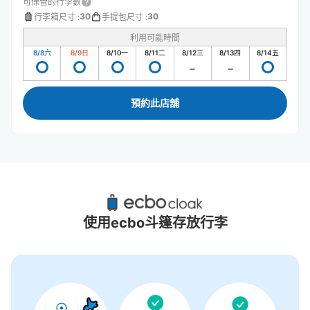
可保管的行李數
30
30
行李箱尺寸
:
手提包尺寸
:
利用可能時間
8/8
六
8/9
日
8/10
一
8/11
二
8/12
三
8/13
四
8/14
五
預約此店舖
西武秩父站附近推薦的寄物櫃
0個投幣式置物櫃
使用ecbo斗篷存放行李
沒有關於投幣式儲物櫃的資訊