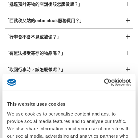
¥800
「抵達預計寄物的店舖後該怎麼做呢？」
/
日
最長邊45cm以上的行李（行李箱、樂器、嬰兒車等）
「西武秩父站的ecbo cloak服務費用？」
「行李會不會不見或被偷？」
許多地點佳/條件優的店鋪
工作人員拍完行李照片後

「有無法接受寄存的物品嗎？」
我們與許多地點方便的車站內店舖以及24小時營業的店鋪合作。
即完成寄存手續
「取回行李時，該怎麼做呢？」
「行李會保管在哪裡呢？」
「西武秩父站有可以寄放嬰兒車、大型運動用品、樂器的地方
This website uses cookies
嗎？」
We use cookies to personalise content and ads, to
任何尺寸的行李都OK
provide social media features and to analyse our traffic.
「西武秩父站哪裡可以寄存行李？」
放下行李，愉快度過一整天！
樂器、嬰兒車、腳踏車等，只要是1個人能搬運的行李尺寸就OK
We also share information about your use of our site with
our social media, advertising and analytics partners who