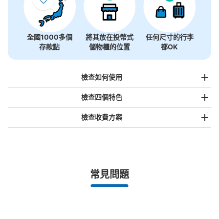
全國1000多個
將其放在投幣式
任何尺寸的行李
存款點
儲物櫃的位置
都OK
檢查如何使用
檢查四個特色
檢查收費方案
手提包尺寸
¥500
/
日
最長邊未滿45cm的行李（小型背包、手提包、手提行李
常見問題
等）
事先用手機預約

全國有1,000家以上合作店鋪
指定的日期和時間
北起北海道，南至沖繩，以都市為中心，全國皆可使用此服務。
行李箱尺寸