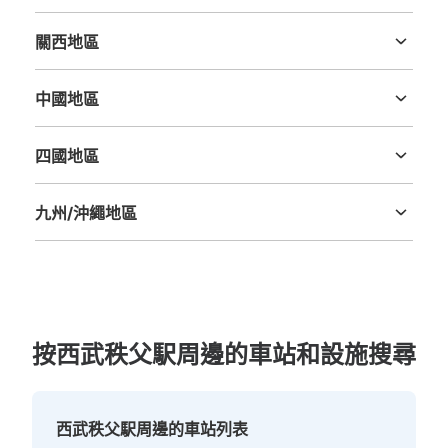
新潟縣
富山縣
石川縣
福井縣
山梨縣
長野縣
岐阜縣
静岡縣
愛知縣
關西地區
三重縣
滋賀縣
京都府
大阪府
兵庫縣
奈良縣
和歌山縣
中國地區
鳥取縣
島根縣
岡山縣
廣島縣
山口縣
四國地區
德島縣
香川縣
愛媛縣
高知縣
九州/沖繩地區
福岡縣
佐賀縣
長崎縣
熊本縣
大分縣
宮崎縣
鹿児島縣
沖縄縣
按西武秩父駅周邊的車站和設施搜尋
西武秩父駅周邊的車站列表