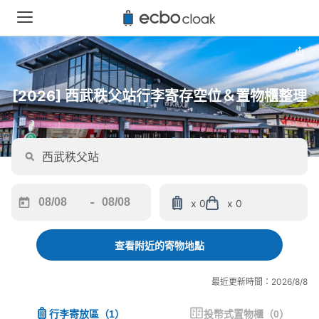
[2026] 西武秩父站行李寄存空位＆置物櫃整理
-
x 0
x 0
Navigate
Navigate
forward
backward
to
to
查看附近的寄物地點
interact
interact
with
with
最近更新時間：2026/8/8
the
the
calendar
calendar
行李寄放區
（
1
）
投幣式置物櫃
（
0
）
and
and