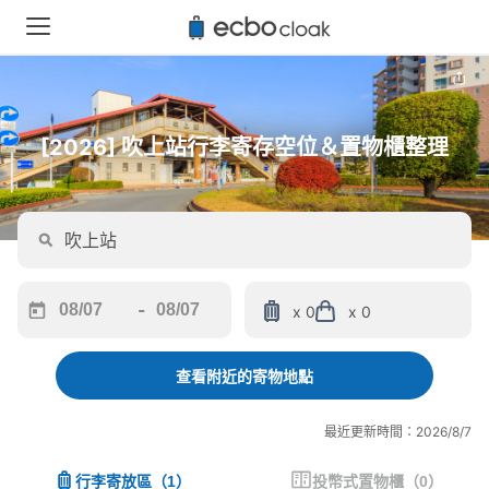
[2026] 吹上站行李寄存空位＆置物櫃整理
-
x 0
x 0
Navigate
Navigate
forward
backward
to
to
查看附近的寄物地點
interact
interact
with
with
最近更新時間：2026/8/7
the
the
calendar
calendar
行李寄放區
（
1
）
投幣式置物櫃
（
0
）
and
and