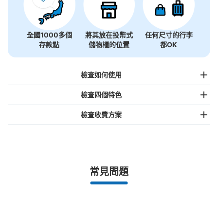
全國1000多個
將其放在投幣式
任何尺寸的行李
存款點
儲物櫃的位置
都OK
檢查如何使用
檢查四個特色
檢查收費方案
手提包尺寸
¥500
/
日
最長邊未滿45cm的行李（小型背包、手提包、手提行李
常見問題
等）
事先用手機預約

全國有1,000家以上合作店鋪
指定的日期和時間
北起北海道，南至沖繩，以都市為中心，全國皆可使用此服務。
行李箱尺寸