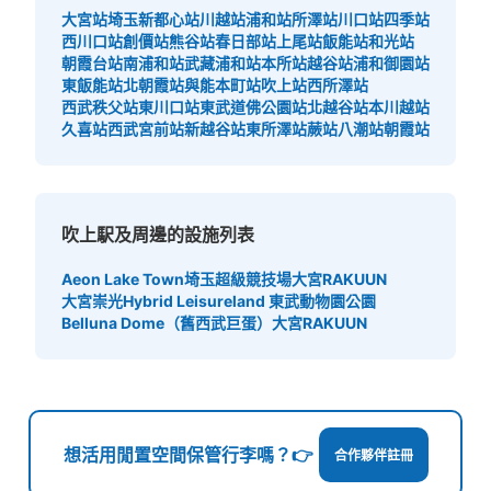
大宮站
埼玉新都心站
川越站
浦和站
所澤站
川口站
四季站
西川口站
創價站
熊谷站
春日部站
上尾站
飯能站
和光站
朝霞台站
南浦和站
武藏浦和站
本所站
越谷站
浦和御園站
東飯能站
北朝霞站
與能本町站
吹上站
西所澤站
西武秩父站
東川口站
東武道佛公園站
北越谷站
本川越站
久喜站
西武宮前站
新越谷站
東所澤站
蕨站
八潮站
朝霞站
吹上駅及周邊的設施列表
Aeon Lake Town
埼玉超級競技場
大宮RAKUUN
大宮崇光
Hybrid Leisureland 東武動物園公園
Belluna Dome（舊西武巨蛋）
大宮RAKUUN
想活用閒置空間保管行李嗎？👉
合作夥伴註冊