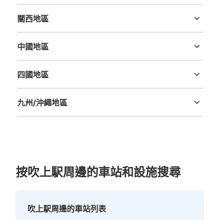
新潟縣
富山縣
石川縣
福井縣
山梨縣
長野縣
岐阜縣
静岡縣
愛知縣
關西地區
三重縣
滋賀縣
京都府
大阪府
兵庫縣
奈良縣
和歌山縣
中國地區
鳥取縣
島根縣
岡山縣
廣島縣
山口縣
四國地區
德島縣
香川縣
愛媛縣
高知縣
九州/沖繩地區
福岡縣
佐賀縣
長崎縣
熊本縣
大分縣
宮崎縣
鹿児島縣
沖縄縣
按吹上駅周邊的車站和設施搜尋
吹上駅周邊的車站列表