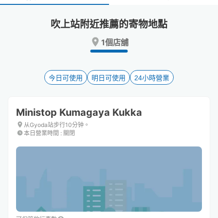
select
select
a
a
吹上站附近推薦的寄物地點
date.
date.
Press
Press
1個店舖
the
the
question
question
mark
mark
key
key
今日可使用
明日可使用
24小時營業
to
to
get
get
the
the
Ministop Kumagaya Kukka
keyboard
keyboard
shortcuts
shortcuts
从Gyoda站步行10分钟。
本日營業時間
:
關閉
for
for
changing
changing
dates.
dates.