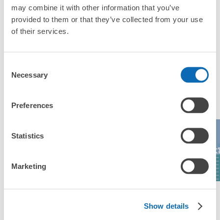
「這和吹上站的投幣式置物櫃服務有什麼不同？」
may combine it with other information that you’ve
provided to them or that they’ve collected from your use
「幾天前可以開始預約吹上站的店舖呢？」
of their services.
Consent
Necessary
Selection
突發狀況下的安心理賠
東京都最多人寄物的地區
發生行李破損、被偷等狀況時安心有保障
Preferences
Statistics
Aeon Lake
埼玉超級競技場
大宮RAKUUN
大
Town
Marketing
查看區域一覽
Show details