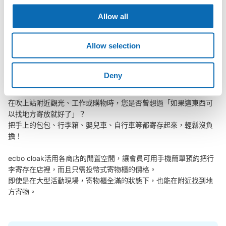
Allow all
吹上站行李寄存訊息
Allow selection
向您介紹吹上站附近的行李寄存地點！

Deny
我們會隨時更新ecbo cloak的合作店鋪及投幣式寄物櫃的資訊。

在吹上站附近觀光、工作或購物時，您是否曾想過「如果這東西可
以找地方寄放就好了」？

把手上的包包、行李箱、嬰兒車、自行車等都寄存起來，輕鬆沒負
擔！

ecbo cloak活用各商店的閒置空間，讓會員可用手機簡單預約把行
李寄存在店裡，而且只需投幣式寄物櫃的價格。

即使是在大型活動現場，寄物櫃全滿的狀態下，也能在附近找到地
方寄物。