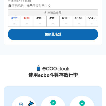
可保管的行李數
5
0
行李箱尺寸
:
手提包尺寸
:
利用可能時間
8/8
六
8/9
日
8/10
一
8/11
二
8/12
三
8/13
四
8/14
五
預約此店舖
吹上站附近推薦的寄物櫃
0個投幣式置物櫃
使用ecbo斗篷存放行李
沒有關於投幣式儲物櫃的資訊