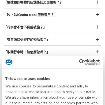
¥800
「抵達預計寄物的店舖後該怎麼做呢？」
/
日
最長邊45cm以上的行李（行李箱、樂器、嬰兒車等）
「吹上站的ecbo cloak服務費用？」
「行李會不會不見或被偷？」
許多地點佳/條件優的店鋪
工作人員拍完行李照片後

「有無法接受寄存的物品嗎？」
我們與許多地點方便的車站內店舖以及24小時營業的店鋪合作。
即完成寄存手續
「取回行李時，該怎麼做呢？」
「行李會保管在哪裡呢？」
「吹上站有可以寄放嬰兒車、大型運動用品、樂器的地方
This website uses cookies
嗎？」
We use cookies to personalise content and ads, to
任何尺寸的行李都OK
provide social media features and to analyse our traffic.
「吹上站哪裡可以寄存行李？」
放下行李，愉快度過一整天！
樂器、嬰兒車、腳踏車等，只要是1個人能搬運的行李尺寸就OK
We also share information about your use of our site with
our social media, advertising and analytics partners who