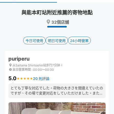
select
select
a
a
與能本町站附近推薦的寄物地點
date.
date.
Press
Press
32個店舖
the
the
question
question
mark
mark
key
key
今日可使用
明日可使用
24小時營業
to
to
get
get
the
the
puriperu
keyboard
keyboard
shortcuts
shortcuts
从Saitama Shintoshin站步行7分钟。
本日營業時間
:
00:00〜00:30
for
for
changing
changing
5.0
20 則評論
★
★
★
★
★
★
★
★
★
★
dates.
dates.
とても丁寧な対応でした。荷物の大きさを間違えていたの
ですが、その場で変更対応をしていただけました。また、
担当された方は英語も話せるようでした（たまたま別のお
客さんとの会話が聞こえた）