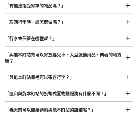
許多地點佳/條件優的店鋪
用硬貨は100円のみ。
工作人員拍完行李照片後

「有無法接受寄存的物品嗎？」
我們與許多地點方便的車站內店舖以及24小時營業的店鋪合作。
即完成寄存手續
「取回行李時，該怎麼做呢？」
「行李會保管在哪裡呢？」
「與能本町站有可以寄放嬰兒車、大型運動用品、樂器的地方
可保管的行李數
嗎？」
中等的
:
3
/
¥300
小的
:
15
/
¥200
任何尺寸的行李都OK
付款方式
「與能本町站哪裡可以寄存行李？」
現金
放下行李，愉快度過一整天！
樂器、嬰兒車、腳踏車等，只要是1個人能搬運的行李尺寸就OK
查看此投幣式儲物櫃的位置
「這和與能本町站的投幣式置物櫃服務有什麼不同？」
「幾天前可以開始預約與能本町站的店舖呢？」
与野本町駅改札口を出て目の前コインロッ
カー
从JR与野本町駅站步行1分钟。