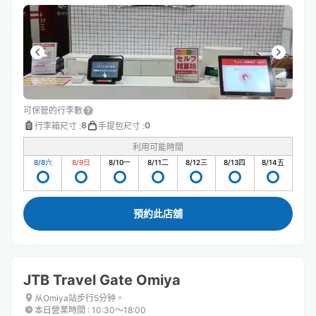
可保管的行李數
8
0
行李箱尺寸
:
手提包尺寸
:
利用可能時間
8/8
六
8/9
日
8/10
一
8/11
二
8/12
三
8/13
四
8/14
五
預約此店舖
JTB Travel Gate Omiya
从Omiya站步行5分钟。
本日營業時間
:
10:30〜18:00