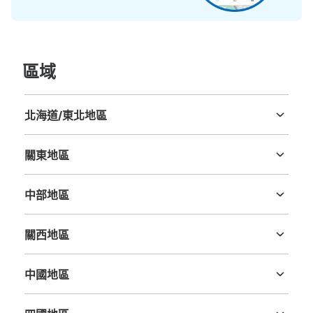
區域
北海道/東北地區
北海道
青森縣
岩手縣
宮城縣
秋田縣
山形縣
福島縣
關東地區
茨城縣
栃木縣
群馬縣
埼玉縣
千葉縣
東京都
神奈川縣
中部地區
新潟縣
富山縣
石川縣
福井縣
山梨縣
長野縣
岐阜縣
静岡縣
愛知縣
關西地區
三重縣
滋賀縣
京都府
大阪府
兵庫縣
奈良縣
和歌山縣
中國地區
鳥取縣
島根縣
岡山縣
廣島縣
山口縣