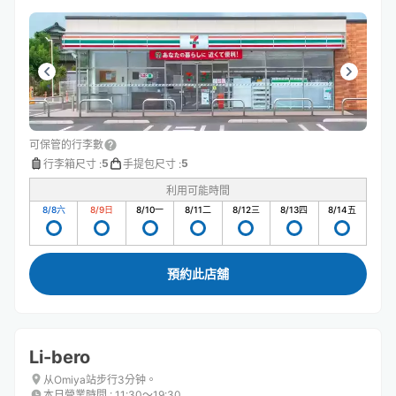
可保管的行李數
5
5
行李箱尺寸
:
手提包尺寸
:
利用可能時間
8/8
六
8/9
日
8/10
一
8/11
二
8/12
三
8/13
四
8/14
五
預約此店舖
Li-bero
从Omiya站步行3分钟。
本日營業時間
:
11:30〜19:30