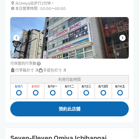
从Omiya站步行2分钟。
本日營業時間
:
00:00〜00:00
可保管的行李數
3
3
行李箱尺寸
:
手提包尺寸
:
利用可能時間
8/8
六
8/9
日
8/10
一
8/11
二
8/12
三
8/13
四
8/14
五
預約此店舖
Seven-Eleven Omiya Ichibangai