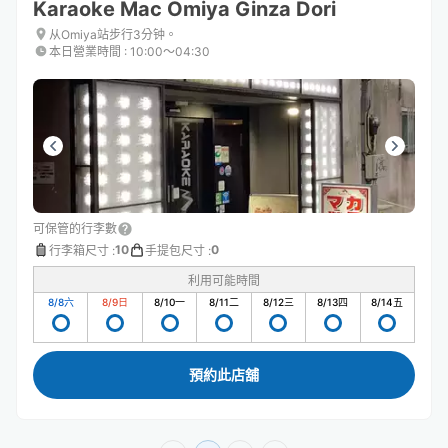
Karaoke Mac Omiya Ginza Dori
从Omiya站步行3分钟。
本日營業時間
:
10:00〜04:30
可保管的行李數
10
0
行李箱尺寸
:
手提包尺寸
:
利用可能時間
8/8
六
8/9
日
8/10
一
8/11
二
8/12
三
8/13
四
8/14
五
預約此店舖