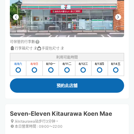
可保管的行李數
2
2
行李箱尺寸
:
手提包尺寸
:
利用可能時間
8/8
六
8/9
日
8/10
一
8/11
二
8/12
三
8/13
四
8/14
五
預約此店舖
Seven-Eleven Kitaurawa Koen Mae
从kitaurawa站步行3分钟。
本日營業時間
:
09:00〜22:00