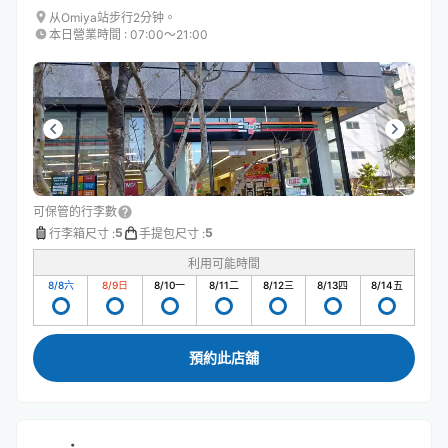
从Omiya站步行2分钟。
本日營業時間
:
07:00〜21:00
可保管的行李數
5
5
行李箱尺寸
:
手提包尺寸
:
利用可能時間
8/8
六
8/9
日
8/10
一
8/11
二
8/12
三
8/13
四
8/14
五
預約此店舖