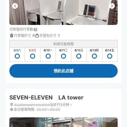
可保管的行李數
0
1
行李箱尺寸
:
手提包尺寸
:
利用可能時間
8/8
六
8/9
日
8/10
一
8/11
二
8/12
三
8/13
四
8/14
五
預約此店舖
SEVEN-ELEVEN LA tower
从saitamashinntoshinn站步行3分钟。
本日營業時間
:
00:00〜00:00