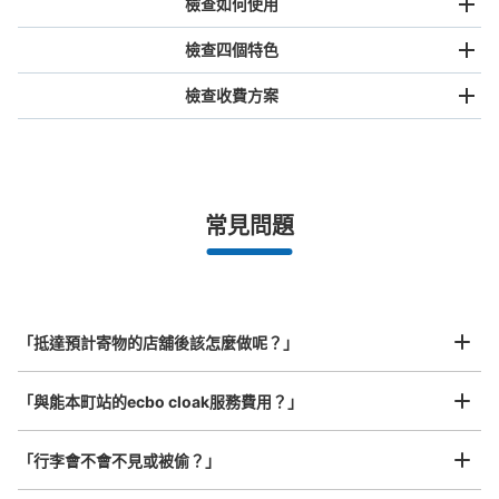
檢查如何使用
檢查四個特色
檢查收費方案
手提包尺寸
¥500
/
日
最長邊未滿45cm的行李（小型背包、手提包、手提行李
常見問題
等）
事先用手機預約

全國有1,000家以上合作店鋪
指定的日期和時間
与野本町駅改札口を出て左手50m程先の
北起北海道，南至沖繩，以都市為中心，全國皆可使用此服務。
ビーンズマツモトキヨシ隣のガード下コイ
行李箱尺寸
ンロッカー
¥800
「抵達預計寄物的店舖後該怎麼做呢？」
/
日
从JR与野本町駅站步行1分钟。
本日營業時間
:
00:00
〜
23:59
最長邊45cm以上的行李（行李箱、樂器、嬰兒車等）
「與能本町站的ecbo cloak服務費用？」
コインロッカー小200円、中300円(1日あたり)。使用期間
は4日以内、4日過ぎると別途保管料金小200円、中300円
(1日あたり)。主要品引渡し別途使用料、1000円(1ボック
「行李會不會不見或被偷？」
スごと)。保管期間は最大1ヶ月。連絡がなければ処分。使