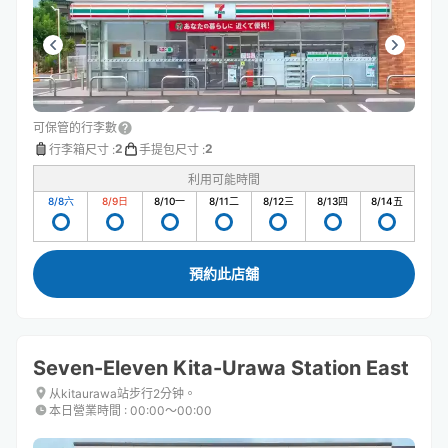
可保管的行李數
2
2
行李箱尺寸
:
手提包尺寸
:
利用可能時間
8/8
六
8/9
日
8/10
一
8/11
二
8/12
三
8/13
四
8/14
五
預約此店舖
Seven-Eleven Kita-Urawa Station East
从kitaurawa站步行2分钟。
本日營業時間
:
00:00〜00:00