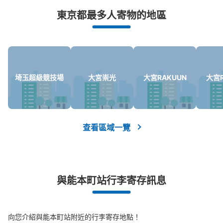
突發狀況下的安心理賠
本日營業時間
:
00:00
〜
23:59
東京都最多人寄物的地區
發生行李破損、被偷等狀況時安心有保障
小ロッカー400円、中ロッカー500円(1日の料金)がある。
使用する場合は100円硬貨のみ。24時間ごとに追加料金発
生。使用期間は3日以内(使用日数の計算は午前2時～翌日
午前2時)。使用期間が経過したら最大1ヶ月別途保管(1日
あたり小400円、中500円)。1ヶ月経過したら処分。保管
期間中、荷物を取りに来たら別途1500円発生。
埼玉超級競技場
大宮崇光
大宮RAKUUN
大宮R
查看區域一覽
可保管的行李數
中等的
:
6
/
¥500
小的
:
15
/
¥400
付款方式
與能本町站行李寄存訊息
現金
查看此投幣式儲物櫃的位置
向您介紹與能本町站附近的行李寄存地點！
