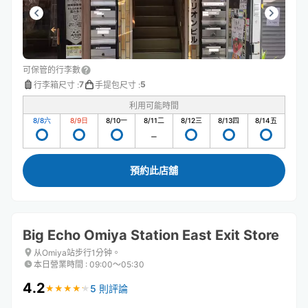
可保管的行李數
7
5
行李箱尺寸
:
手提包尺寸
:
利用可能時間
8/8
六
8/9
日
8/10
一
8/11
二
8/12
三
8/13
四
8/14
五
預約此店舖
Big Echo Omiya Station East Exit Store
从Omiya站步行1分钟。
本日營業時間
:
09:00〜05:30
4.2
5 則評論
★
★
★
★
★
★
★
★
★
★