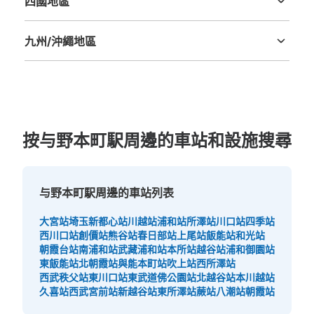
四國地區
德島縣
香川縣
愛媛縣
高知縣
九州/沖繩地區
福岡縣
佐賀縣
長崎縣
熊本縣
大分縣
宮崎縣
鹿児島縣
沖縄縣
按与野本町駅周邊的車站和設施搜尋
与野本町駅周邊的車站列表
大宮站
埼玉新都心站
川越站
浦和站
所澤站
川口站
四季站
西川口站
創價站
熊谷站
春日部站
上尾站
飯能站
和光站
朝霞台站
南浦和站
武藏浦和站
本所站
越谷站
浦和御園站
東飯能站
北朝霞站
與能本町站
吹上站
西所澤站
西武秩父站
東川口站
東武道佛公園站
北越谷站
本川越站
久喜站
西武宮前站
新越谷站
東所澤站
蕨站
八潮站
朝霞站