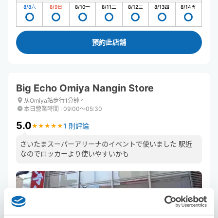
8/8
六
8/9
日
8/10
一
8/11
二
8/12
三
8/13
四
8/14
五
預約此店舖
Big Echo Omiya Nangin Store
从Omiya站步行1分钟。
本日營業時間
:
09:00〜05:30
5.0
1 則評論
★
★
★
★
★
★
★
★
★
★
さいたまスーパーアリーナのイベントで使いました 駅近
なのでロッカーより使いやすいかも