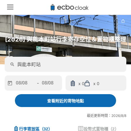
[2026] 與能本町站行李寄存空位＆置物櫃整理
-
x 0
x 0
Navigate
Navigate
forward
backward
to
to
查看附近的寄物地點
interact
interact
with
with
最近更新時間：2026/8/8
the
the
calendar
calendar
行李寄放區
（
32
）
投幣式置物櫃
（
2
）
and
and