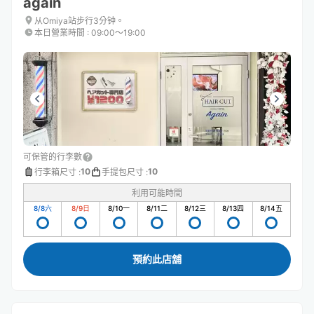
again
从Omiya站步行3分钟。
本日營業時間
:
09:00〜19:00
可保管的行李數
10
10
行李箱尺寸
:
手提包尺寸
:
利用可能時間
8/8
六
8/9
日
8/10
一
8/11
二
8/12
三
8/13
四
8/14
五
預約此店舖