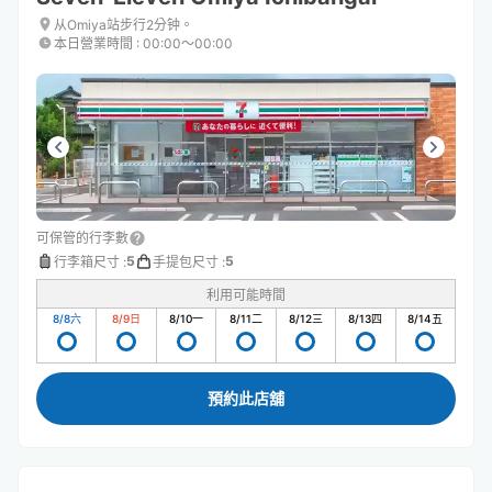
从Omiya站步行2分钟。
本日營業時間
:
00:00〜00:00
可保管的行李數
5
5
行李箱尺寸
:
手提包尺寸
:
利用可能時間
8/8
六
8/9
日
8/10
一
8/11
二
8/12
三
8/13
四
8/14
五
預約此店舖