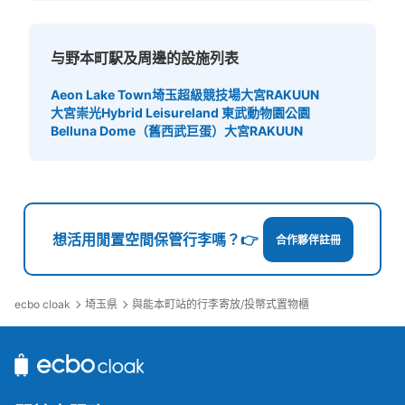
与野本町駅及周邊的設施列表
Aeon Lake Town
埼玉超級競技場
大宮RAKUUN
大宮崇光
Hybrid Leisureland 東武動物園公園
Belluna Dome（舊西武巨蛋）
大宮RAKUUN
想活用閒置空間保管行李嗎？👉
合作夥伴註冊
ecbo cloak
埼玉県
與能本町站的行李寄放/投幣式置物櫃