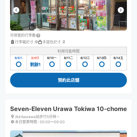
可保管的行李數
0
2
行李箱尺寸
:
手提包尺寸
:
利用可能時間
8/8
六
8/9
日
8/10
一
8/11
二
8/12
三
8/13
四
8/14
五
剩餘1
預約此店舖
Seven-Eleven Urawa Tokiwa 10-chome
从kitaurawa站步行5分钟。
本日營業時間
:
00:00〜00:00