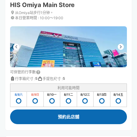
HIS Omiya Main Store
从Omiya站步行1分钟。
本日營業時間
:
10:00〜19:00
可保管的行李數
5
5
行李箱尺寸
:
手提包尺寸
:
利用可能時間
8/8
六
8/9
日
8/10
一
8/11
二
8/12
三
8/13
四
8/14
五
預約此店舖