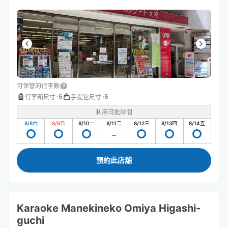
可保管的行李數
5
5
行李箱尺寸
:
手提包尺寸
:
利用可能時間
8/8
六
8/9
日
8/10
一
8/11
二
8/12
三
8/13
四
8/14
五
預約此店舖
Karaoke Manekineko Omiya Higashi-
guchi