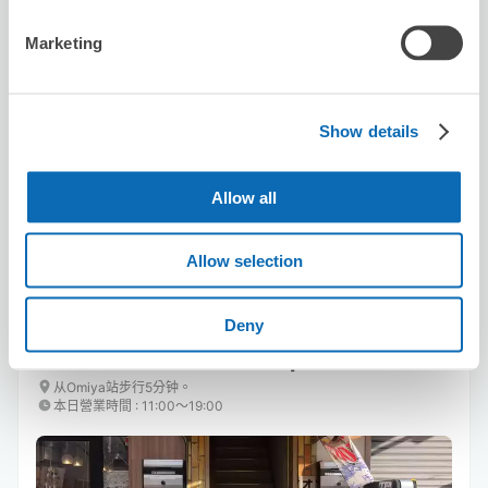
Marketing
可保管的行李數
3
0
行李箱尺寸
:
手提包尺寸
:
Show details
利用可能時間
8/8
六
8/9
日
8/10
一
8/11
二
8/12
三
8/13
四
8/14
五
Allow all
剩餘1
剩餘2
預約此店舖
Allow selection
Deny
FLAT OOMIYA iPhone repair
从Omiya站步行5分钟。
本日營業時間
:
11:00〜19:00