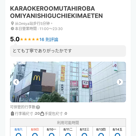
KARAOKEROOMUTAHIROBA
OMIYANISHIGUCHIEKIMAETEN
从Omiya站步行5分钟。
本日營業時間
:
11:00〜23:30
5.0
16 則評論
★
★
★
★
★
★
★
★
★
★
とても丁寧でありがったかです
可保管的行李數
20
0
行李箱尺寸
:
手提包尺寸
:
利用可能時間
8/8
六
8/9
日
8/10
一
8/11
二
8/12
三
8/13
四
8/14
五