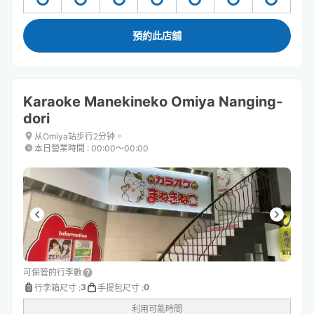
預約此店舖
Karaoke Manekineko Omiya Nanging-
dori
从Omiya站步行2分钟。
本日營業時間
:
00:00〜00:00
可保管的行李數
3
0
行李箱尺寸
:
手提包尺寸
:
利用可能時間