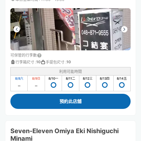
可保管的行李數
10
10
行李箱尺寸
:
手提包尺寸
:
利用可能時間
8/8
六
8/9
日
8/10
一
8/11
二
8/12
三
8/13
四
8/14
五
預約此店舖
Seven-Eleven Omiya Eki Nishiguchi
Minami