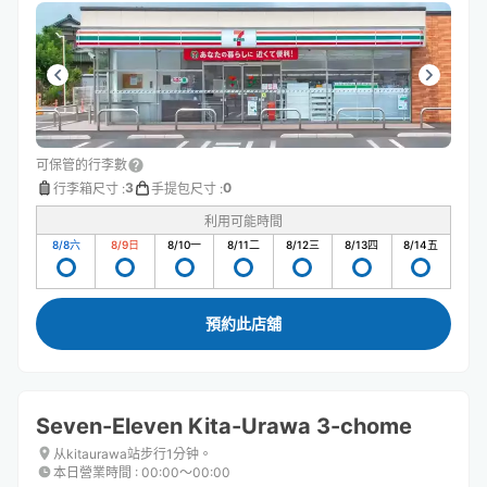
可保管的行李數
3
0
行李箱尺寸
:
手提包尺寸
:
利用可能時間
8/8
六
8/9
日
8/10
一
8/11
二
8/12
三
8/13
四
8/14
五
預約此店舖
Seven-Eleven Kita-Urawa 3-chome
从kitaurawa站步行1分钟。
本日營業時間
:
00:00〜00:00