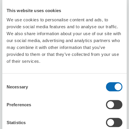
This website uses cookies
可保管的行李數
We use cookies to personalise content and ads, to
60
0
行李箱尺寸
:
手提包尺寸
:
provide social media features and to analyse our traffic.
利用可能時間
We also share information about your use of our site with
8/8
六
8/9
日
8/10
一
8/11
二
8/12
三
8/13
四
8/14
五
our social media, advertising and analytics partners who
may combine it with other information that you’ve
provided to them or that they’ve collected from your use
預約此店舖
of their services.
Consent
Karaoke Manekineko Omiya Nishi-
Necessary
Selection
guchi
从Omiya站步行2分钟。
本日營業時間
:
00:00〜00:00
Preferences
Statistics