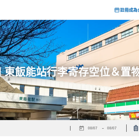
註冊成為
26] 東飯能站行李寄存空位＆置
-
Navigate
Navigate