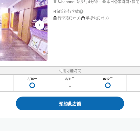
从hannnou站步行4分钟。
本日營業時間
:
關閉
可保管的行李數
8
8
行李箱尺寸
:
手提包尺寸
:
利用可能時間
8/10
一
8/11
二
8/12
三
預約此店舖