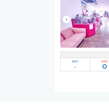
8/8
六
8/9
日