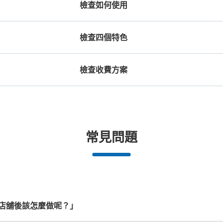
檢查如何使用
檢查四個特色
檢查收費方案
機預約

工作人員拍完行李照片後

放下行李，
期和時間
即完成寄存手續
提包尺寸
行李箱尺寸
JR東飯能駅改札内コインロッ
¥500
¥800
/
日
/
日
从JR東飯能駅站步行0分钟。
本日營業時間
:
0
長邊未滿45cm的行李（小型背包、手提包、
最長邊45cm以上的行
トイレの入口付近、精算機の横にあります
合作店鋪
許多地點佳/條件優的店鋪
任何尺寸的行李都OK
突
常見問題
提行李等）
車等）
都市為中
我們與許多地點方便的車站內店舖以及
樂器、嬰兒車、腳踏車等，只要是1個人
發生行李
可保管的行李數
務。
24小時營業的店鋪合作。
能搬運的行李尺寸就OK
中等的
:
3
/
¥500
小的
:
5
/
¥400
付款方式
現金
店舖後該怎麼做呢？」