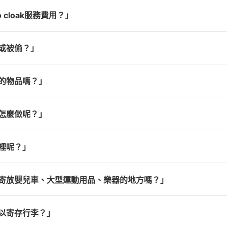
查看此投幣式儲物櫃的位置
 cloak服務費用？」
或被偷？」
西武線東飯能駅改札内コインロ
的物品嗎？」
从西武線東飯能駅站步行0分钟。
本日營業時間
ホームへ下りる階段・エスカレーターの近
販売機があります。
怎麼做呢？」
可保管的行李數
小的
:
10
/
¥400
裡呢？」
付款方式
現金
寄放嬰兒車、大型運動用品、樂器的地方嗎？」
查看此投幣式儲物櫃的位置
以寄存行李？」