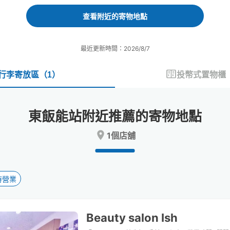
forward
backward
to
to
查看附近的寄物地點
interact
interact
with
with
the
the
最近更新時間：2026/8/7
calendar
calendar
and
and
select
select
行李寄放區
（
1
）
投幣式置物櫃
a
a
date.
date.
Press
Press
東飯能站附近推薦的寄物地點
the
the
question
question
1個店舖
mark
mark
key
key
to
to
get
get
the
the
時營業
keyboard
keyboard
shortcuts
shortcuts
for
for
Beauty salon Ish
changing
changing
dates.
dates.