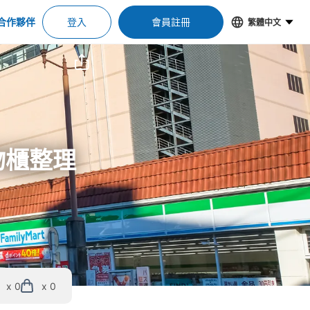
合作夥伴
登入
會員註冊
繁體中文
物櫃整理
x 0
x 0