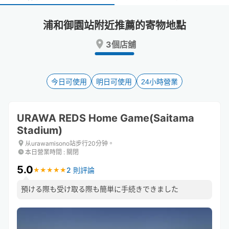
select
select
a
a
浦和御園站附近推薦的寄物地點
date.
date.
Press
Press
3個店舖
the
the
question
question
mark
mark
key
key
今日可使用
明日可使用
24小時營業
to
to
get
get
the
the
URAWA REDS Home Game(Saitama
keyboard
keyboard
Stadium)
shortcuts
shortcuts
for
for
从urawamisono站步行20分钟。
changing
changing
本日營業時間
:
關閉
dates.
dates.
5.0
2 則評論
★
★
★
★
★
★
★
★
★
★
預ける際も受け取る際も簡単に手続きできました