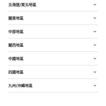
北海道/東北地區
北海道
青森縣
岩手縣
宮城縣
秋田縣
山形縣
福島縣
關東地區
茨城縣
栃木縣
群馬縣
埼玉縣
千葉縣
東京都
神奈川縣
中部地區
新潟縣
富山縣
石川縣
福井縣
山梨縣
長野縣
岐阜縣
静岡縣
愛知縣
關西地區
三重縣
滋賀縣
京都府
大阪府
兵庫縣
奈良縣
和歌山縣
中國地區
鳥取縣
島根縣
岡山縣
廣島縣
山口縣
四國地區
德島縣
香川縣
愛媛縣
高知縣
九州/沖繩地區
福岡縣
佐賀縣
長崎縣
熊本縣
大分縣
宮崎縣
鹿児島縣
沖縄縣