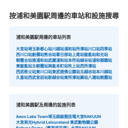
按浦和美園駅周邊的車站和設施搜尋
浦和美園駅周邊的車站列表
大宮站
埼玉新都心站
川越站
浦和站
所澤站
川口站
四季站
西川口站
創價站
熊谷站
春日部站
上尾站
飯能站
和光站
朝霞台站
南浦和站
武藏浦和站
本所站
越谷站
浦和御園站
東飯能站
北朝霞站
與能本町站
吹上站
西所澤站
西武秩父站
東川口站
東武道佛公園站
北越谷站
本川越站
久喜站
西武宮前站
新越谷站
東所澤站
蕨站
八潮站
朝霞站
浦和美園駅及周邊的設施列表
Aeon Lake Town
埼玉超級競技場
大宮RAKUUN
大宮崇光
Hybrid Leisureland 東武動物園公園
Belluna Dome（舊西武巨蛋）
大宮RAKUUN