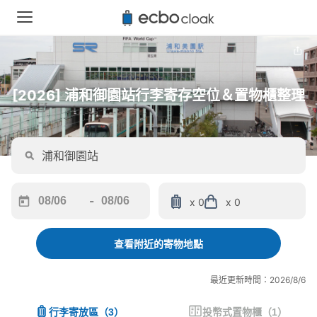
[2026] 浦和御園站行李寄存空位＆置物櫃整理
-
x 0
x 0
Navigate
Navigate
forward
backward
to
to
查看附近的寄物地點
interact
interact
with
with
最近更新時間：2026/8/6
the
the
calendar
calendar
行李寄放區
（
3
）
投幣式置物櫃
（
1
）
and
and