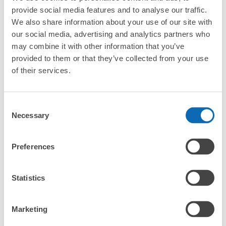
¥500
/
日
provide social media features and to analyse our traffic.
We also share information about your use of our site with
最長邊未滿45cm的行李（小型背包、手提包、手提行李
常見問題
等）
our social media, advertising and analytics partners who
事先用手機預約

全國有1,000家以上合作店鋪
指定的日期和時間
may combine it with other information that you’ve
埼玉高速鉄道 浦和美園駅改札前コインロ
北起北海道，南至沖繩，以都市為中心，全國皆可使用此服務。
provided to them or that they’ve collected from your use
ッカー
行李箱尺寸
of their services.
¥800
从浦和美園駅站步行1分钟。
「抵達預計寄物的店舖後該怎麼做呢？」
/
日
本日營業時間
:
05:00
〜
01:00
最長邊45cm以上的行李（行李箱、樂器、嬰兒車等）
切符売り場の左側にあります
Consent
「浦和御園站的ecbo cloak服務費用？」
Necessary
Selection
「行李會不會不見或被偷？」
Preferences
許多地點佳/條件優的店鋪
工作人員拍完行李照片後

「有無法接受寄存的物品嗎？」
我們與許多地點方便的車站內店舖以及24小時營業的店鋪合作。
即完成寄存手續
Statistics
「取回行李時，該怎麼做呢？」
Marketing
「行李會保管在哪裡呢？」
可保管的行李數