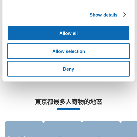
大的
:
1
/
¥700
中等的
:
8
/
¥500
小的
:
11
/
¥400
付款方式
「浦和御園站有可以寄放嬰兒車、大型運動用品、樂器的地方
現金, ICカード
Show details
嗎？」
查看此投幣式儲物櫃的位置
任何尺寸的行李都OK
「浦和御園站哪裡可以寄存行李？」
Allow all
放下行李，愉快度過一整天！
樂器、嬰兒車、腳踏車等，只要是1個人能搬運的行李尺寸就OK
「這和浦和御園站的投幣式置物櫃服務有什麼不同？」
Allow selection
「幾天前可以開始預約浦和御園站的店舖呢？」
Deny
突發狀況下的安心理賠
東京都最多人寄物的地區
發生行李破損、被偷等狀況時安心有保障