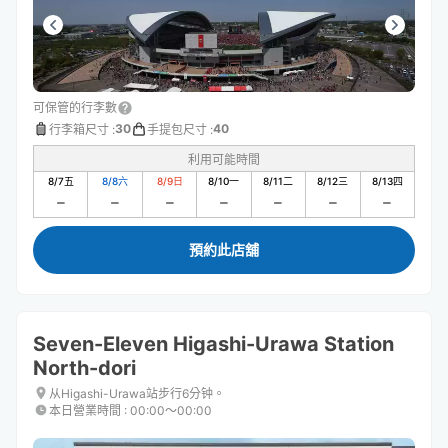
可保管的行李數
30
40
行李箱尺寸
:
手提包尺寸
:
利用可能時間
8/7
五
8/8
六
8/9
日
8/10
一
8/11
二
8/12
三
8/13
四
預約此店舖
Seven-Eleven Higashi-Urawa Station
North-dori
从Higashi-Urawa站步行6分钟。
本日營業時間
:
00:00〜00:00