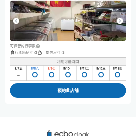
可保管的行李數
3
3
行李箱尺寸
:
手提包尺寸
:
利用可能時間
8/7
五
8/8
六
8/9
日
8/10
一
8/11
二
8/12
三
8/13
四
預約此店舖
浦和御園站附近推薦的寄物櫃