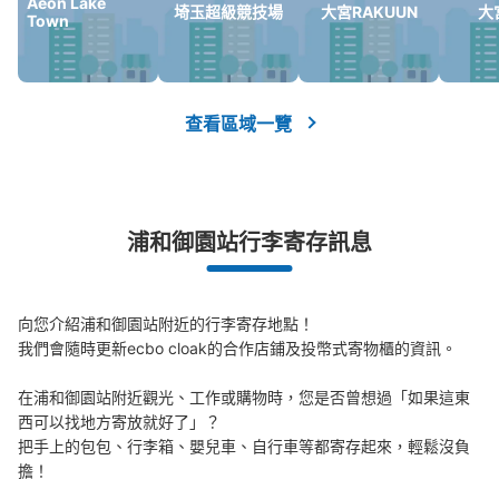
Aeon Lake
埼玉超級競技場
大宮RAKUUN
大
Town
查看區域一覽
浦和御園站行李寄存訊息
向您介紹浦和御園站附近的行李寄存地點！

我們會隨時更新ecbo cloak的合作店鋪及投幣式寄物櫃的資訊。

在浦和御園站附近觀光、工作或購物時，您是否曾想過「如果這東
西可以找地方寄放就好了」？

把手上的包包、行李箱、嬰兒車、自行車等都寄存起來，輕鬆沒負
擔！
