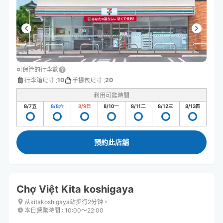
可保管的行李數
10
20
行李箱尺寸
:
手提包尺寸
:
利用可能時間
8/7
五
8/8
六
8/9
日
8/10
一
8/11
二
8/12
三
8/13
四
預約此店舖
Chợ Việt Kita koshigaya
从kitakoshigaya站步行2分钟。
本日營業時間
:
10:00〜22:00