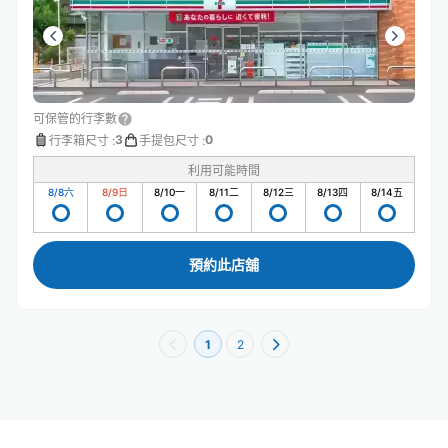
可保管的行李數
3
0
行李箱尺寸
:
手提包尺寸
:
利用可能時間
8/8
六
8/9
日
8/10
一
8/11
二
8/12
三
8/13
四
8/14
五
預約此店舖
1
2