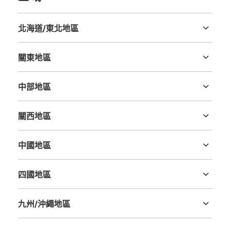
JR南浦和駅東口徒歩1分DAIMAIサイクル
センター前コインロッカー
北海道/東北地區
北海道
青森縣
岩手縣
宮城縣
秋田縣
山形縣
福島縣
从JR南浦和駅站步行1分钟。
本日營業時間
:
00:00
〜
23:59
關東地區
小ロッカー200円、中ロッカー300円、(1日の料金)があ
茨城縣
栃木縣
群馬縣
埼玉縣
千葉縣
東京都
神奈川縣
る。使用する場合は100円硬貨のみ。24時間ごとに追加料
中部地區
金発生。使用期間は4日以内(使用日数の計算は0時～24
時)。使用期間が経過したら最大30日別途保管(1日あたり
新潟縣
富山縣
石川縣
福井縣
山梨縣
長野縣
岐阜縣
静岡縣
愛知縣
小200円、中300円)。30日経過したら処分。保管期間
關西地區
中、荷物を取りに来たら別途小ボックス1000円、中ボッ
三重縣
滋賀縣
京都府
大阪府
兵庫縣
奈良縣
和歌山縣
クス1500円発生(1ボックスごと)。鍵を紛失されたお客様
3000円、出張料金3000円、1ヶ月、小ボックス4000円
中國地區
～(いつでも出し入れ自由) お問い合わせ連絡先、株式会社
鳥取縣
島根縣
岡山縣
廣島縣
山口縣
フジサービス平日9時～18時、土曜、9時～15時、
0358504544
四國地區
德島縣
香川縣
愛媛縣
高知縣
九州/沖繩地區
可保管的行李數
福岡縣
佐賀縣
長崎縣
熊本縣
大分縣
宮崎縣
鹿児島縣
沖縄縣
中等的
:
3
/
¥300
小的
:
15
/
¥200
付款方式