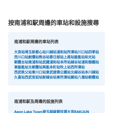
現金
查看此投幣式儲物櫃的位置
按南浦和駅周邊的車站和設施搜尋
南浦和駅周邊的車站列表
大宮站
埼玉新都心站
川越站
浦和站
所澤站
川口站
四季站
西川口站
創價站
熊谷站
春日部站
上尾站
飯能站
和光站
朝霞台站
南浦和站
武藏浦和站
本所站
越谷站
浦和御園站
東飯能站
北朝霞站
與能本町站
吹上站
西所澤站
西武秩父站
東川口站
東武道佛公園站
北越谷站
本川越站
久喜站
西武宮前站
新越谷站
東所澤站
蕨站
八潮站
朝霞站
南浦和駅及周邊的設施列表
Aeon Lake Town
埼玉超級競技場
大宮RAKUUN