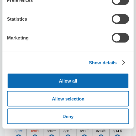
Preferences
預約此店舖
Statistics
Karaoke BIG ECHO Warabi Station
Marketing
Front Store
从warabi站步行1分钟。
本日營業時間
:
09:00〜04:30
Show details
Allow all
Allow selection
可保管的行李數
10
0
行李箱尺寸
:
手提包尺寸
:
Deny
利用可能時間
8/8
六
8/9
日
8/10
一
8/11
二
8/12
三
8/13
四
8/14
五