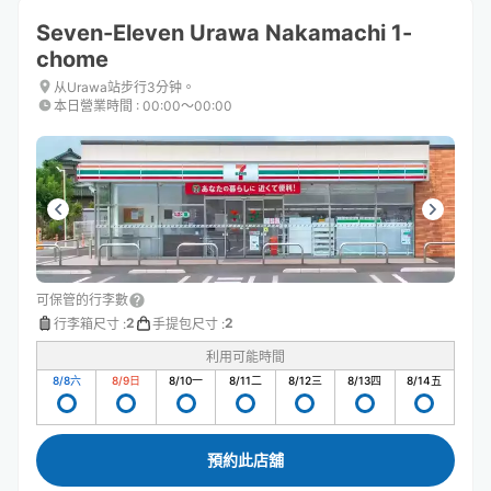
Seven-Eleven Urawa Nakamachi 1-
chome
从Urawa站步行3分钟。
本日營業時間
:
00:00〜00:00
可保管的行李數
2
2
行李箱尺寸
:
手提包尺寸
:
利用可能時間
8/8
六
8/9
日
8/10
一
8/11
二
8/12
三
8/13
四
8/14
五
預約此店舖