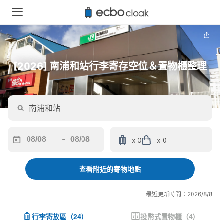
[2026] 南浦和站行李寄存空位＆置物櫃整理
-
x 0
x 0
Navigate
Navigate
forward
backward
to
to
查看附近的寄物地點
interact
interact
with
with
最近更新時間：2026/8/8
the
the
calendar
calendar
行李寄放區
（
24
）
投幣式置物櫃
（
4
）
and
and