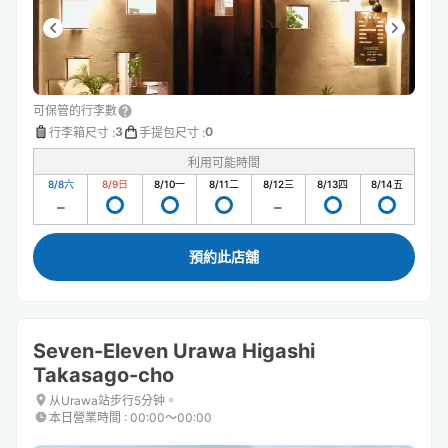
可保管的行李數
3
0
行李箱尺寸
:
手提包尺寸
:
利用可能時間
8/8
六
8/9
日
8/10
一
8/11
二
8/12
三
8/13
四
8/14
五
預約此店舖
Seven-Eleven Urawa Higashi
Takasago-cho
从Urawa站步行5分钟。
本日營業時間
:
00:00〜00:00