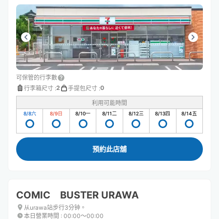
可保管的行李數
2
0
行李箱尺寸
:
手提包尺寸
:
利用可能時間
8/8
六
8/9
日
8/10
一
8/11
二
8/12
三
8/13
四
8/14
五
預約此店舖
COMIC BUSTER URAWA
从urawa站步行3分钟。
本日營業時間
:
00:00〜00:00