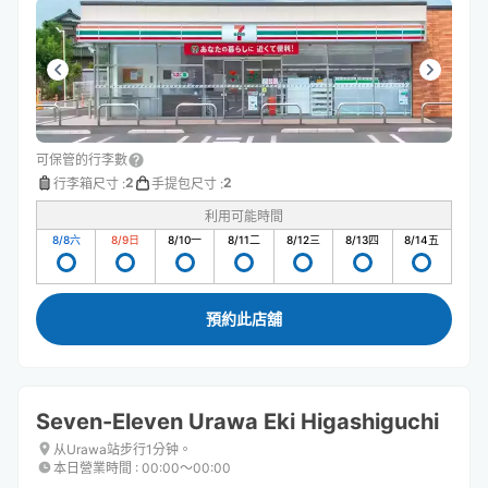
可保管的行李數
2
2
行李箱尺寸
:
手提包尺寸
:
利用可能時間
8/8
六
8/9
日
8/10
一
8/11
二
8/12
三
8/13
四
8/14
五
預約此店舖
Seven-Eleven Urawa Eki Higashiguchi
从Urawa站步行1分钟。
本日營業時間
:
00:00〜00:00