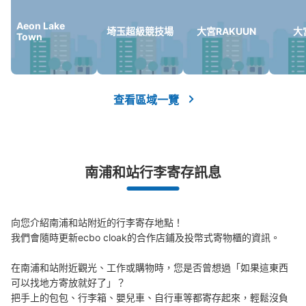
を取りに来たら別途1000円発生(1ボックスごと)。 小ボッ
クス、1ヶ月、4000円～契約可能(問い合わせ、株式会社
Aeon Lake
フジサービス、0358504544)
埼玉超級競技場
大宮RAKUUN
大
Town
查看區域一覽
可保管的行李數
中等的
:
3
/
¥300
小的
:
15
/
¥200
付款方式
現金
南浦和站行李寄存訊息
查看此投幣式儲物櫃的位置
向您介紹南浦和站附近的行李寄存地點！

我們會隨時更新ecbo cloak的合作店鋪及投幣式寄物櫃的資訊。

JR南浦和駅東口駅敷地内階段下コインロ
ッカー
在南浦和站附近觀光、工作或購物時，您是否曾想過「如果這東西
可以找地方寄放就好了」？

从JR南浦和駅站步行1分钟。
把手上的包包、行李箱、嬰兒車、自行車等都寄存起來，輕鬆沒負
本日營業時間
:
02:00
〜
02:00