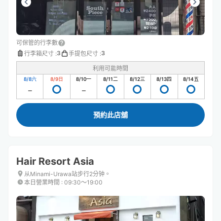
可保管的行李數
3
3
行李箱尺寸
:
手提包尺寸
:
利用可能時間
8/8
六
8/9
日
8/10
一
8/11
二
8/12
三
8/13
四
8/14
五
預約此店舖
Hair Resort Asia
从Minami-Urawa站步行2分钟。
本日營業時間
:
09:30〜19:00