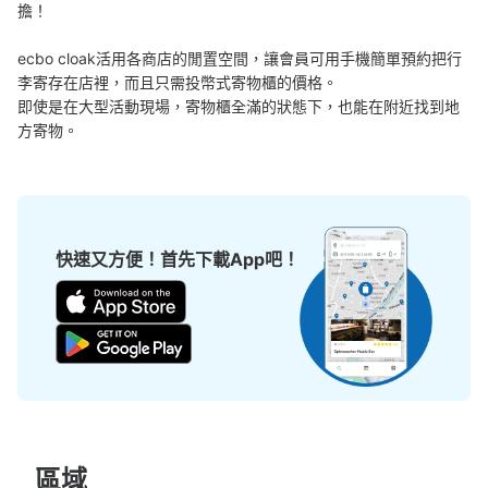
擔！

小ロッカー400円、中ロッカー500円、大700円(1日の料
金)がある。使用する場合は100円硬貨のみ。24時間ごと
ecbo cloak活用各商店的閒置空間，讓會員可用手機簡單預約把行
に追加料金発生。使用期間は3日以内(使用日数の計算は午
李寄存在店裡，而且只需投幣式寄物櫃的價格。

前2時～翌日午前2時)。使用期間が経過したら最大30日別
途保管(1日あたり小400円、中500円、大700円)。30日
即使是在大型活動現場，寄物櫃全滿的狀態下，也能在附近找到地
経過したら処分。保管期間中、荷物を取りに来たら別途
方寄物。
1300円発生。 お問い合わせ連絡先、グローリーサービス
株式会社9時～19時、平日0356874567
快速又方便！首先下載App吧！
可保管的行李數
大的
:
6
/
¥700
中等的
:
6
/
¥500
小的
:
15
/
¥400
付款方式
現金
查看此投幣式儲物櫃的位置
區域