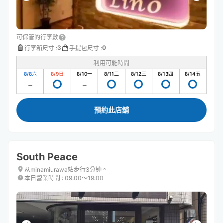
可保管的行李數
3
0
行李箱尺寸
:
手提包尺寸
:
利用可能時間
8/8
六
8/9
日
8/10
一
8/11
二
8/12
三
8/13
四
8/14
五
預約此店舖
South Peace
从minamiurawa站步行3分钟。
本日營業時間
:
09:00〜19:00