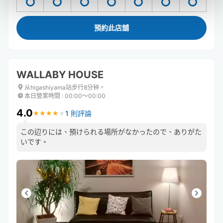
預約此店舖
WALLABY HOUSE
从higashiyama站步行8分钟。
本日營業時間
:
00:00〜00:00
4.0
1 則評論
★
★
★
★
★
★
★
★
★
★
この辺りには、預けられる場所がなかったので、ありがた
いです。