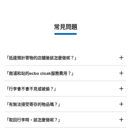
手提包尺寸
¥500
/
日
最長邊未滿45cm的行李（小型背包、手提包、手提行李
常見問題
等）
事先用手機預約

全國有1,000家以上合作店鋪
指定的日期和時間
南浦和駅改札口を出て左手にある駅口内の
北起北海道，南至沖繩，以都市為中心，全國皆可使用此服務。
コインロッカー
行李箱尺寸
¥800
从JR南浦和駅站步行1分钟。
「抵達預計寄物的店舖後該怎麼做呢？」
/
日
本日營業時間
:
04:30
〜
00:46
最長邊45cm以上的行李（行李箱、樂器、嬰兒車等）
小ロッカー400円、中ロッカー500円、大ロッカー700円
「南浦和站的ecbo cloak服務費用？」
(1日の料金)がある。使用する場合は現金と交通ICカード
対応。24時間ごとに追加料金発生。使用期間は3日以内
(使用日数の計算は午前2時～翌日午前2時)。使用期間が経
「行李會不會不見或被偷？」
過したら最大30日別途保管(1日あたり小400円、中500
円、大700円)。使用期間を経過したら処分。 注意、コイ
許多地點佳/條件優的店鋪
工作人員拍完行李照片後

「有無法接受寄存的物品嗎？」
ンロッカーの取扱い時間帯、初電～終電
我們與許多地點方便的車站內店舖以及24小時營業的店鋪合作。
即完成寄存手續
「取回行李時，該怎麼做呢？」