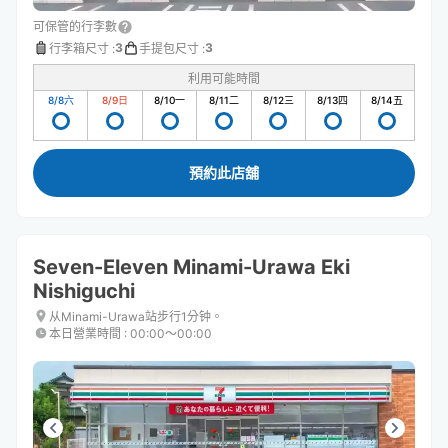
可保管的行李數
3
3
行李箱尺寸
:
手提包尺寸
:
利用可能時間
8/8
六
8/9
日
8/10
一
8/11
二
8/12
三
8/13
四
8/14
五
預約此店舖
Seven-Eleven Minami-Urawa Eki
Nishiguchi
从Minami-Urawa站步行1分钟。
本日營業時間
:
00:00〜00:00