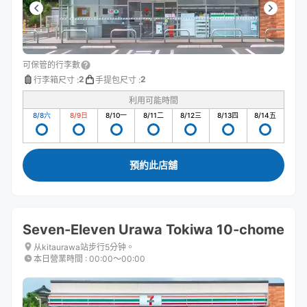
可保管的行李數
2
2
行李箱尺寸
:
手提包尺寸
:
利用可能時間
8/8
六
8/9
日
8/10
一
8/11
二
8/12
三
8/13
四
8/14
五
預約此店舖
Seven-Eleven Urawa Tokiwa 10-chome
从kitaurawa站步行5分钟。
本日營業時間
:
00:00〜00:00