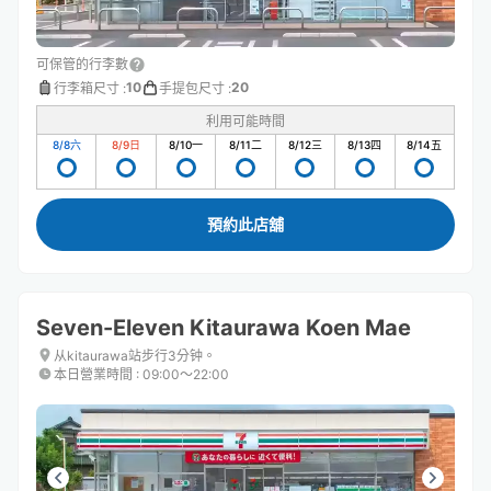
可保管的行李數
10
20
行李箱尺寸
:
手提包尺寸
:
利用可能時間
8/8
六
8/9
日
8/10
一
8/11
二
8/12
三
8/13
四
8/14
五
預約此店舖
Seven-Eleven Kitaurawa Koen Mae
从kitaurawa站步行3分钟。
本日營業時間
:
09:00〜22:00