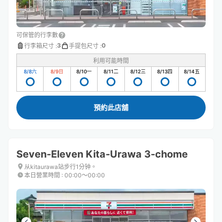
可保管的行李數
3
0
行李箱尺寸
:
手提包尺寸
:
利用可能時間
8/8
六
8/9
日
8/10
一
8/11
二
8/12
三
8/13
四
8/14
五
預約此店舖
Seven-Eleven Kita-Urawa 3-chome
从kitaurawa站步行1分钟。
本日營業時間
:
00:00〜00:00