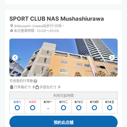
SPORT CLUB NAS Mushashiurawa
从Musashi-Urawa站步行1分钟。
本日營業時間
:
10:00〜20:00
可保管的行李數
5
5
行李箱尺寸
:
手提包尺寸
:
利用可能時間
8/8
六
8/9
日
8/10
一
8/11
二
8/12
三
8/13
四
8/14
五
預約此店舖