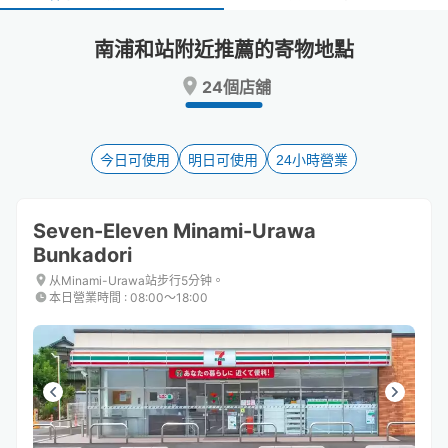
select
select
a
a
南浦和站附近推薦的寄物地點
date.
date.
Press
Press
24個店舖
the
the
question
question
mark
mark
key
key
今日可使用
明日可使用
24小時營業
to
to
get
get
the
the
Seven-Eleven Minami-Urawa
keyboard
keyboard
Bunkadori
shortcuts
shortcuts
for
for
从Minami-Urawa站步行5分钟。
changing
changing
本日營業時間
:
08:00〜18:00
dates.
dates.