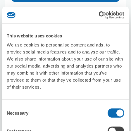
Seven-Eleven Warabi Sakurabashi-
dori
This website uses cookies
从warabi站步行4分钟。
本日營業時間
:
00:00〜00:00
We use cookies to personalise content and ads, to
provide social media features and to analyse our traffic.
We also share information about your use of our site with
our social media, advertising and analytics partners who
may combine it with other information that you’ve
provided to them or that they’ve collected from your use
of their services.
可保管的行李數
10
15
行李箱尺寸
:
手提包尺寸
:
Consent
利用可能時間
Necessary
Selection
8/8
六
8/9
日
8/10
一
8/11
二
8/12
三
8/13
四
8/14
五