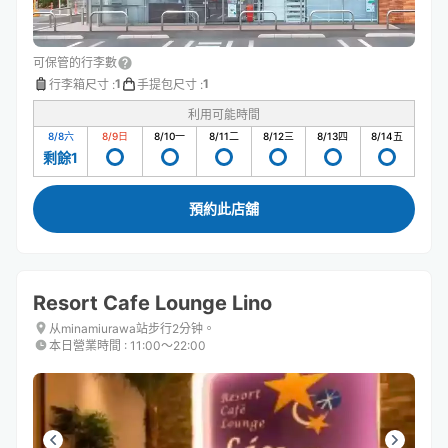
可保管的行李數
1
1
行李箱尺寸
:
手提包尺寸
:
利用可能時間
8/8
六
8/9
日
8/10
一
8/11
二
8/12
三
8/13
四
8/14
五
剩餘1
預約此店舖
Resort Cafe Lounge Lino
从minamiurawa站步行2分钟。
本日營業時間
:
11:00〜22:00