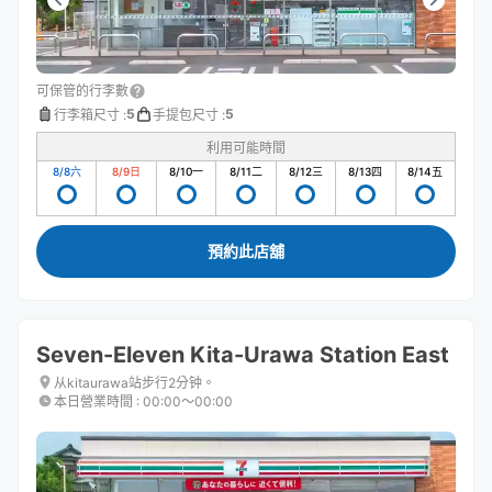
可保管的行李數
5
5
行李箱尺寸
:
手提包尺寸
:
利用可能時間
8/8
六
8/9
日
8/10
一
8/11
二
8/12
三
8/13
四
8/14
五
預約此店舖
Seven-Eleven Kita-Urawa Station East
从kitaurawa站步行2分钟。
本日營業時間
:
00:00〜00:00