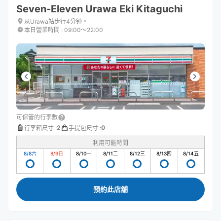
Seven-Eleven Urawa Eki Kitaguchi
从Urawa站步行4分钟。
本日營業時間
:
09:00〜22:00
可保管的行李數
2
0
行李箱尺寸
:
手提包尺寸
:
利用可能時間
8/8
六
8/9
日
8/10
一
8/11
二
8/12
三
8/13
四
8/14
五
預約此店舖