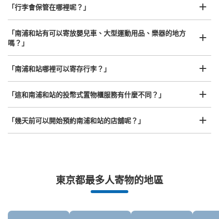
「行李會保管在哪裡呢？」
可保管的行李數
「南浦和站有可以寄放嬰兒車、大型運動用品、樂器的地方
大的
:
1
/
¥700
中等的
:
7
/
¥500
小的
:
12
/
¥400
嗎？」
付款方式
任何尺寸的行李都OK
現金, ICカード
「南浦和站哪裡可以寄存行李？」
放下行李，愉快度過一整天！
樂器、嬰兒車、腳踏車等，只要是1個人能搬運的行李尺寸就OK
查看此投幣式儲物櫃的位置
「這和南浦和站的投幣式置物櫃服務有什麼不同？」
「幾天前可以開始預約南浦和站的店舖呢？」
JR南浦和駅西口階段下左手コインロッカ
ー
从JR南浦和駅站步行1分钟。
本日營業時間
:
00:00
〜
23:59
突發狀況下的安心理賠
小ロッカー200円、中ロッカー300円(1日の料金)がある。
東京都最多人寄物的地區
使用する場合は100円硬貨のみ。24時間ごとに追加料金発
發生行李破損、被偷等狀況時安心有保障
生。使用期間は4日以内(使用日数の計算は0時～24時)。
使用期間が経過したら最大30日別途保管(1日あたり小200
円、中300円)。30日経過したら処分。保管期間中、荷物