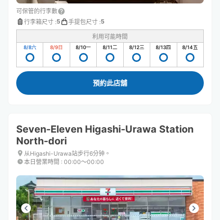
可保管的行李數
5
5
行李箱尺寸
:
手提包尺寸
:
利用可能時間
8/8
六
8/9
日
8/10
一
8/11
二
8/12
三
8/13
四
8/14
五
預約此店舖
Seven-Eleven Higashi-Urawa Station
North-dori
从Higashi-Urawa站步行6分钟。
本日營業時間
:
00:00〜00:00