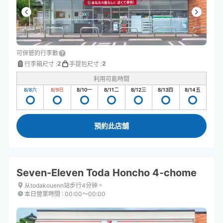
可保管的行李數
2
2
行李箱尺寸
:
手提包尺寸
:
利用可能時間
8/8
六
8/9
日
8/10
一
8/11
二
8/12
三
8/13
四
8/14
五
預約此店舖
Seven-Eleven Toda Honcho 4-chome
从todakouenn站步行4分钟。
本日營業時間
:
00:00〜00:00