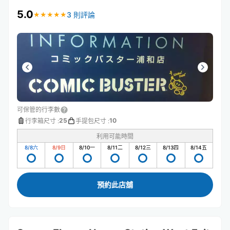
5.0
3 則評論
★
★
★
★
★
★
★
★
★
★
可保管的行李數
25
10
行李箱尺寸
:
手提包尺寸
:
利用可能時間
8/8
六
8/9
日
8/10
一
8/11
二
8/12
三
8/13
四
8/14
五
預約此店舖