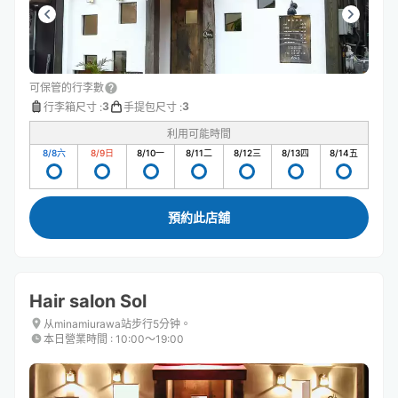
可保管的行李數
3
3
行李箱尺寸
:
手提包尺寸
:
利用可能時間
8/8
六
8/9
日
8/10
一
8/11
二
8/12
三
8/13
四
8/14
五
預約此店舖
Hair salon Sol
从minamiurawa站步行5分钟。
本日營業時間
:
10:00〜19:00