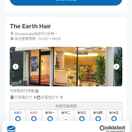
The Earth Hair
从kasukabe站步行3分钟。
本日營業時間
:
10:00〜19:00
可保管的行李數
6
6
行李箱尺寸
:
手提包尺寸
:
利用可能時間
8/8
六
8/9
日
8/10
一
8/11
二
8/12
三
8/13
四
8/14
五