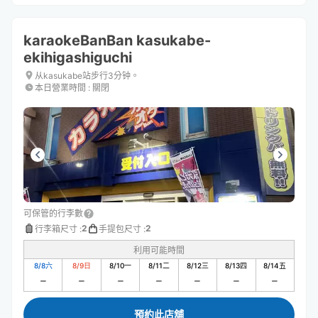
karaokeBanBan kasukabe-
ekihigashiguchi
从kasukabe站步行3分钟。
本日營業時間
:
關閉
可保管的行李數
2
2
行李箱尺寸
:
手提包尺寸
:
利用可能時間
8/8
六
8/9
日
8/10
一
8/11
二
8/12
三
8/13
四
8/14
五
預約此店舖