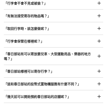
「行李會不會不見或被偷？」
許多地點佳/條件優的店鋪
工作人員拍完行李照片後

「有無法接受寄存的物品嗎？」
我們與許多地點方便的車站內店舖以及24小時營業的店鋪合作。
即完成寄存手續
「取回行李時，該怎麼做呢？」
「行李會保管在哪裡呢？」
可保管的行李數
0
中等的
:
2
/
¥600
小的
:
9
/
¥400
「春日部站有可以寄放嬰兒車、大型運動用品、樂器的地方
付款方式
嗎？」
現金, ICカード
任何尺寸的行李都OK
查看此投幣式儲物櫃的位置
「春日部站哪裡可以寄存行李？」
放下行李，愉快度過一整天！
樂器、嬰兒車、腳踏車等，只要是1個人能搬運的行李尺寸就OK
「這和春日部站的投幣式置物櫃服務有什麼不同？」
「幾天前可以開始預約春日部站的店舖呢？」