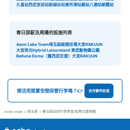
久喜站
西武宮前站
新越谷站
東所澤站
蕨站
八潮站
朝霞站
春日部駅及周邊的設施列表
Aeon Lake Town
埼玉超級競技場
大宮RAKUUN
大宮崇光
Hybrid Leisureland 東武動物園公園
Belluna Dome（舊西武巨蛋）
大宮RAKUUN
想活用閒置空間保管行李嗎？👉
合作夥伴註冊
ecbo cloak
埼玉県
春日部站的行李寄放/投幣式置物櫃