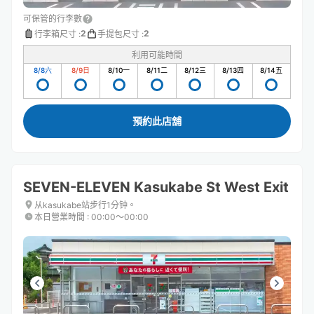
可保管的行李數
2
2
行李箱尺寸
:
手提包尺寸
:
利用可能時間
8/8
六
8/9
日
8/10
一
8/11
二
8/12
三
8/13
四
8/14
五
預約此店舖
SEVEN-ELEVEN Kasukabe St West Exit
从kasukabe站步行1分钟。
本日營業時間
:
00:00〜00:00