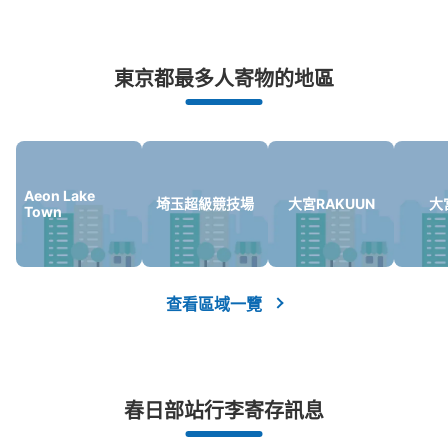
突發狀況下的安心理賠
東京都最多人寄物的地區
發生行李破損、被偷等狀況時安心有保障
Aeon Lake
埼玉超級競技場
大宮RAKUUN
大
Town
查看區域一覽
春日部站行李寄存訊息