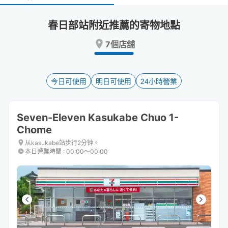
select
select
a
a
春日部站附近推薦的寄物地點
date.
date.
Press
Press
7個店舖
the
the
question
question
mark
mark
key
key
今日可使用
明日可使用
24小時營業
to
to
get
get
the
the
Seven-Eleven Kasukabe Chuo 1-
keyboard
keyboard
Chome
shortcuts
shortcuts
for
for
从kasukabe站步行2分钟。
changing
changing
本日營業時間
:
00:00〜00:00
dates.
dates.