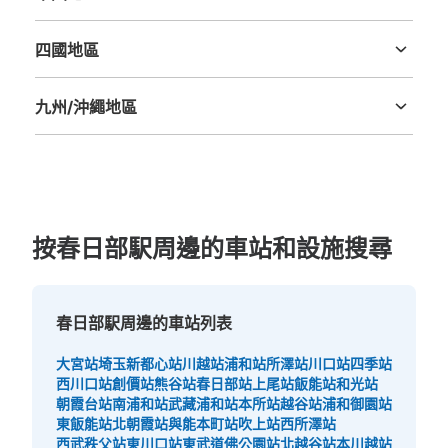
鳥取縣
島根縣
岡山縣
廣島縣
山口縣
四國地區
德島縣
香川縣
愛媛縣
高知縣
九州/沖繩地區
福岡縣
佐賀縣
長崎縣
熊本縣
大分縣
宮崎縣
鹿児島縣
沖縄縣
按春日部駅周邊的車站和設施搜尋
春日部駅周邊的車站列表
大宮站
埼玉新都心站
川越站
浦和站
所澤站
川口站
四季站
西川口站
創價站
熊谷站
春日部站
上尾站
飯能站
和光站
朝霞台站
南浦和站
武藏浦和站
本所站
越谷站
浦和御園站
東飯能站
北朝霞站
與能本町站
吹上站
西所澤站
西武秩父站
東川口站
東武道佛公園站
北越谷站
本川越站