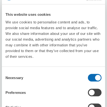
預約此店舖
This website uses cookies
We use cookies to personalise content and ads, to
Seven-Eleven Higashi-Iwatsuki Station
provide social media features and to analyse our traffic.
South
We also share information about your use of our site with
从higashiiwatsuki站步行1分钟。
our social media, advertising and analytics partners who
本日營業時間
:
06:00〜00:00
may combine it with other information that you’ve
provided to them or that they’ve collected from your use
of their services.
Consent
Necessary
Selection
可保管的行李數
2
0
行李箱尺寸
:
手提包尺寸
:
Preferences
利用可能時間
8/8
六
8/9
日
8/10
一
8/11
二
8/12
三
8/13
四
8/14
五