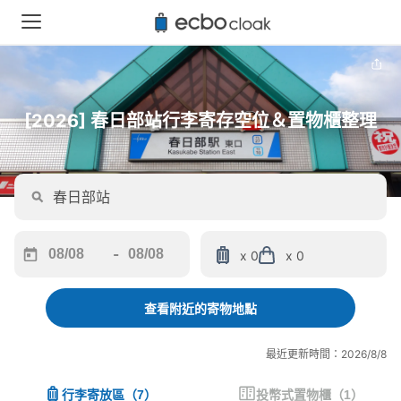
[2026] 春日部站行李寄存空位＆置物櫃整理
-
x 0
x 0
Navigate
Navigate
forward
backward
to
to
查看附近的寄物地點
interact
interact
with
with
最近更新時間：2026/8/8
the
the
calendar
calendar
行李寄放區
（
7
）
投幣式置物櫃
（
1
）
and
and