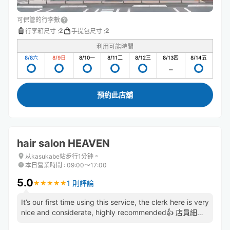
可保管的行李數
2
2
行李箱尺寸
:
手提包尺寸
:
利用可能時間
8/8
六
8/9
日
8/10
一
8/11
二
8/12
三
8/13
四
8/14
五
預約此店舖
hair salon HEAVEN
从kasukabe站步行1分钟。
本日營業時間
:
09:00〜17:00
5.0
1 則評論
★
★
★
★
★
★
★
★
★
★
It’s our first time using this service, the clerk here is very
nice and considerate, highly recommended👍 店員細心
且親切，非常推薦！！