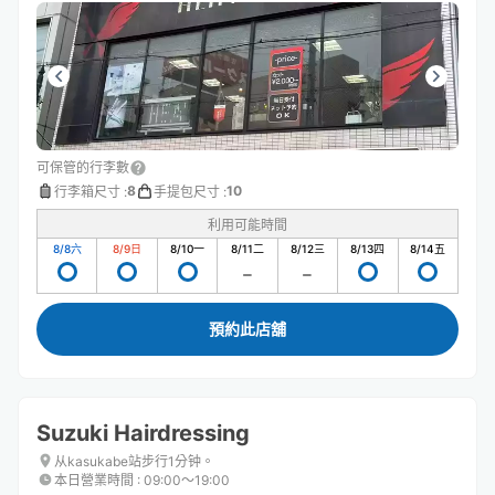
可保管的行李數
8
10
行李箱尺寸
:
手提包尺寸
:
利用可能時間
8/8
六
8/9
日
8/10
一
8/11
二
8/12
三
8/13
四
8/14
五
預約此店舖
Suzuki Hairdressing
从kasukabe站步行1分钟。
本日營業時間
:
09:00〜19:00