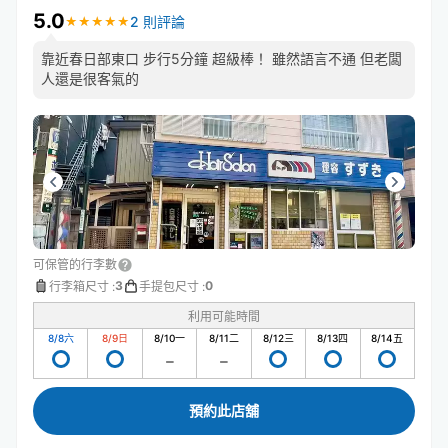
5.0
2 則評論
★
★
★
★
★
★
★
★
★
★
靠近春日部東口 步行5分鐘 超級棒！ 雖然語言不通 但老闆
人還是很客氣的
可保管的行李數
3
0
行李箱尺寸
:
手提包尺寸
:
利用可能時間
8/8
六
8/9
日
8/10
一
8/11
二
8/12
三
8/13
四
8/14
五
預約此店舖