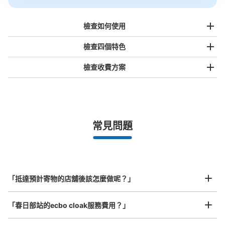
檢查如何使用
檢查四個特色
檢查收費方案
手提包尺寸
¥500
/
日
最長邊未滿45cm的行李（小型背包、手提包、手提行李
常見問題
等）
事先用手機預約

全國有1,000家以上合作店鋪
指定的日期和時間
スカイツリーライン春日部駅改札内コイン
北起北海道，南至沖繩，以都市為中心，全國皆可使用此服務。
ロッカー
行李箱尺寸
¥800
从スカイツリーライン春日部駅站步行0分钟。
「抵達預計寄物的店舖後該怎麼做呢？」
/
日
本日營業時間
:
01:00
〜
01:00
最長邊45cm以上的行李（行李箱、樂器、嬰兒車等）
西口改札通過後、目の前です。春日部駅のコインロッカー
「春日部站的ecbo cloak服務費用？」
はここの１つだけです。