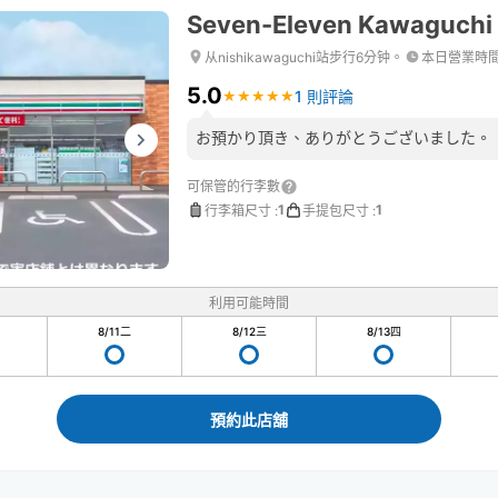
Seven-Eleven Kawaguchi
从nishikawaguchi站步行6分钟。
本日營業時
5.0
1 則評論
★
★
★
★
★
★
★
★
★
★
お預かり頂き、ありがとうございました。
可保管的行李數
1
1
行李箱尺寸
:
手提包尺寸
:
利用可能時間
8/11
二
8/12
三
8/13
四
預約此店舖