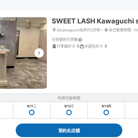
SWEET LASH Kawaguchi s
从kawaguchi站步行2分钟。
本日營業時間
:
10
可保管的行李數
5
5
行李箱尺寸
:
手提包尺寸
:
利用可能時間
8/11
二
8/12
三
8/13
四
預約此店舖