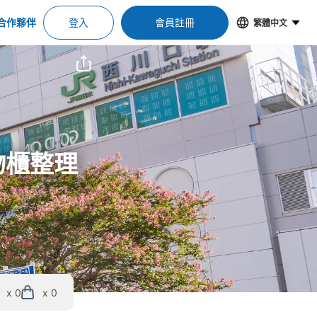
合作夥伴
登入
會員註冊
繁體中文
物櫃整理
x 0
x 0