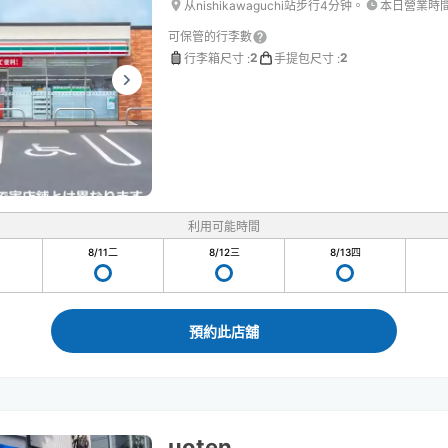
从nishikawaguchi站步行4分钟。
本日營業時
可保管的行李數
2
2
行李箱尺寸
:
手提包尺寸
:
利用可能時間
8/11
二
8/12
三
8/13
四
預約此店舖
uoten