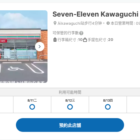
Seven-Eleven Kawaguchi
从kawaguchi站步行4分钟。
本日營業時間
:
0
可保管的行李數
10
20
行李箱尺寸
:
手提包尺寸
:
利用可能時間
8/11
二
8/12
三
8/13
四
預約此店舖