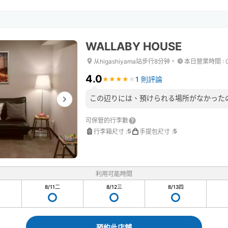
WALLABY HOUSE
从higashiyama站步行8分钟。
本日營業時間
:
4.0
1 則評論
★
★
★
★
★
★
★
★
★
★
この辺りには、預けられる場所がなかった
可保管的行李數
5
5
行李箱尺寸
:
手提包尺寸
:
利用可能時間
8/11
二
8/12
三
8/13
四
預約此店舖