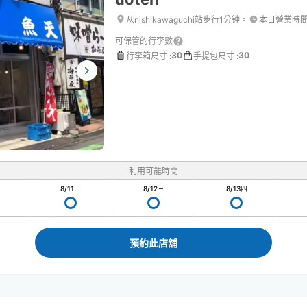
从nishikawaguchi站步行1分钟。
本日營業時
可保管的行李數
30
30
行李箱尺寸
:
手提包尺寸
:
利用可能時間
8/11
二
8/12
三
8/13
四
預約此店舖