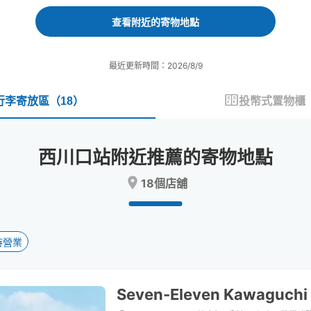
forward
backward
to
to
查看附近的寄物地點
interact
interact
with
with
the
the
最近更新時間：2026/8/9
calendar
calendar
and
and
select
select
行李寄放區
（
18
）
投幣式置物櫃
a
a
date.
date.
Press
Press
西川口站附近推薦的寄物地點
the
the
question
question
18個店舖
mark
mark
key
key
to
to
get
get
the
the
時營業
keyboard
keyboard
shortcuts
shortcuts
for
for
Seven-Eleven Kawaguchi
changing
changing
dates.
dates.