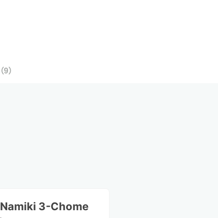
（
9
）
 Namiki 3-Chome