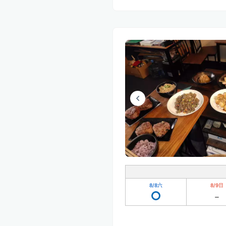
8/8
六
8/9
日