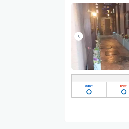
8/8
六
8/9
日