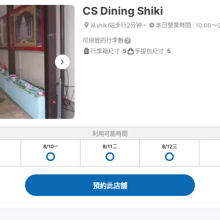
CS Dining Shiki
从shiki站步行2分钟。
本日營業時間
:
10:00〜
可保管的行李數
5
5
行李箱尺寸
:
手提包尺寸
:
利用可能時間
8/10
一
8/11
二
8/12
三
預約此店舖