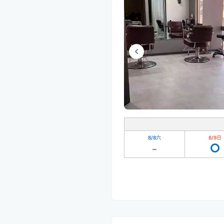
8/8
六
8/9
日