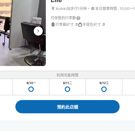
从shiki站步行1分钟。
本日營業時間
:
10:00〜1
可保管的行李數
3
3
行李箱尺寸
:
手提包尺寸
:
利用可能時間
8/10
一
8/11
二
8/12
三
預約此店舖