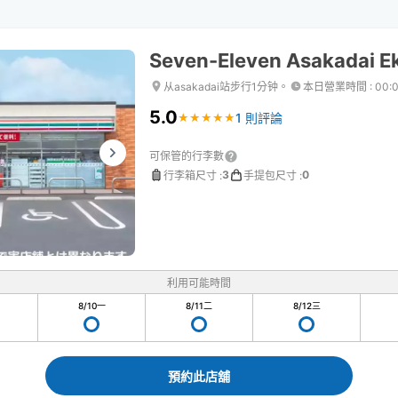
Seven-Eleven Asakadai Ek
从asakadai站步行1分钟。
本日營業時間
:
00:
5.0
1 則評論
★
★
★
★
★
★
★
★
★
★
可保管的行李數
3
0
行李箱尺寸
:
手提包尺寸
:
利用可能時間
8/10
一
8/11
二
8/12
三
預約此店舖