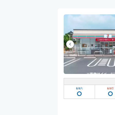
8/8
六
8/9
日