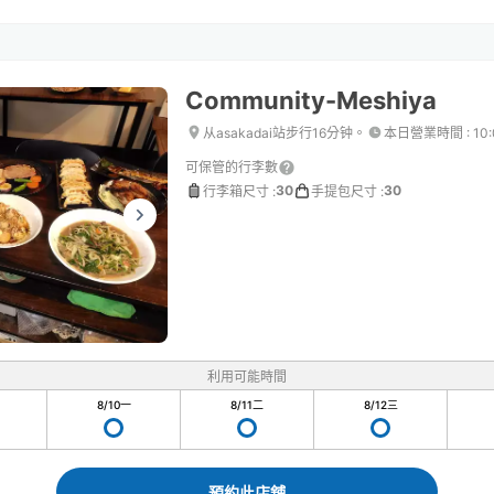
Community-Meshiya
从asakadai站步行16分钟。
本日營業時間
:
10
可保管的行李數
30
30
行李箱尺寸
:
手提包尺寸
:
利用可能時間
8/10
一
8/11
二
8/12
三
預約此店舖