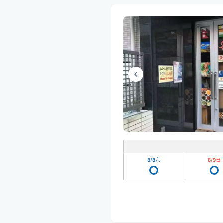
8/8
六
8/9
日