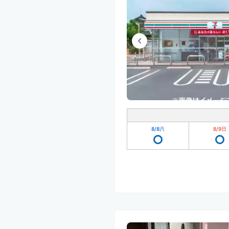
8/8
六
8/9
日