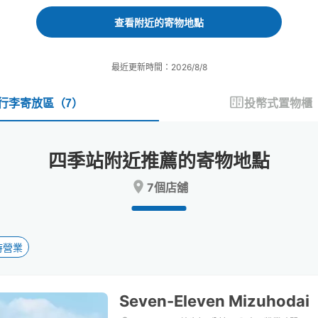
forward
backward
to
to
查看附近的寄物地點
interact
interact
with
with
the
the
最近更新時間：2026/8/8
calendar
calendar
and
and
select
select
行李寄放區
（
7
）
投幣式置物櫃
a
a
date.
date.
Press
Press
四季站附近推薦的寄物地點
the
the
question
question
7個店舖
mark
mark
key
key
to
to
get
get
the
the
時營業
keyboard
keyboard
shortcuts
shortcuts
for
for
Seven-Eleven Mizuhodai
changing
changing
dates.
dates.