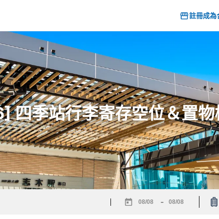
註冊成為
26] 四季站行李寄存空位＆置
-
Navigate
Navigate