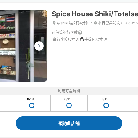
Spice House Shiki/Totals
从shiki站步行4分钟。
本日營業時間
:
10:30〜
可保管的行李數
3
0
行李箱尺寸
:
手提包尺寸
:
利用可能時間
8/10
一
8/11
二
8/12
三
預約此店舖