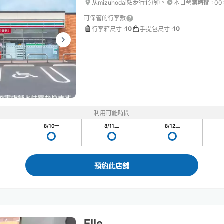
从mizuhodai站步行1分钟。
本日營業時間
:
00
可保管的行李數
10
10
行李箱尺寸
:
手提包尺寸
:
利用可能時間
8/10
一
8/11
二
8/12
三
預約此店舖
Elle