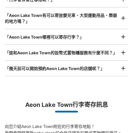
可保管的行李數
「Aeon Lake Town有可以寄放嬰兒車、大型運動用品、樂器
大的
:
4
/
¥100
0
小的
:
8
/
¥100
的地方嗎？」
付款方式
任何尺寸的行李都OK
現金
「Aeon Lake Town哪裡可以寄存行李？」
放下行李，愉快度過一整天！
樂器、嬰兒車、腳踏車等，只要是1個人能搬運的行李尺寸就OK
查看此投幣式儲物櫃的位置
「這和Aeon Lake Town的投幣式置物櫃服務有什麼不同？」
「幾天前可以開始預約Aeon Lake Town的店舖呢？」
越谷レイクタウンkaze2階立体駐車場A入
口付近トイレ前コインロッカー
从JR武蔵野線越谷レイクタウン駅站步行5分钟。
本日營業時間
:
10:00
〜
21:00
突發狀況下的安心理賠
レイクタウンkaze2階立体駐車場A入口付近トイレ前 返却
Aeon Lake Town行李寄存訊息
式
發生行李破損、被偷等狀況時安心有保障
向您介紹Aeon Lake Town附近的行李寄存地點！

我們會隨時更新ecbo cloak的合作店鋪及投幣式寄物櫃的資訊。
