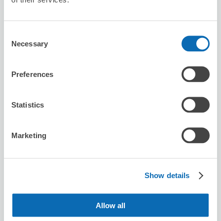
Consent
Necessary
Selection
Preferences
可保管的行李數
3
3
行李箱尺寸
:
手提包尺寸
:
Statistics
利用可能時間
8/9
日
8/10
一
8/11
二
8/12
三
8/13
四
8/14
五
8/15
六
Marketing
預約此店舖
Show details
Chợ Việt Kita koshigaya
Allow all
从kitakoshigaya站步行2分钟。
本日營業時間
:
09:00〜22:00