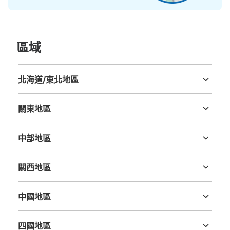
トイレ前 返却式
區域
北海道/東北地區
北海道
青森縣
岩手縣
宮城縣
秋田縣
山形縣
福島縣
關東地區
可保管的行李數
茨城縣
栃木縣
群馬縣
埼玉縣
千葉縣
東京都
神奈川縣
大的
:
4
/
¥100
0
小的
:
8
/
¥100
中部地區
付款方式
新潟縣
富山縣
石川縣
福井縣
山梨縣
長野縣
岐阜縣
静岡縣
愛知縣
現金
關西地區
查看此投幣式儲物櫃的位置
三重縣
滋賀縣
京都府
大阪府
兵庫縣
奈良縣
和歌山縣
中國地區
鳥取縣
島根縣
岡山縣
廣島縣
山口縣
越谷レイクタウン2階入口コインロッカー
四國地區