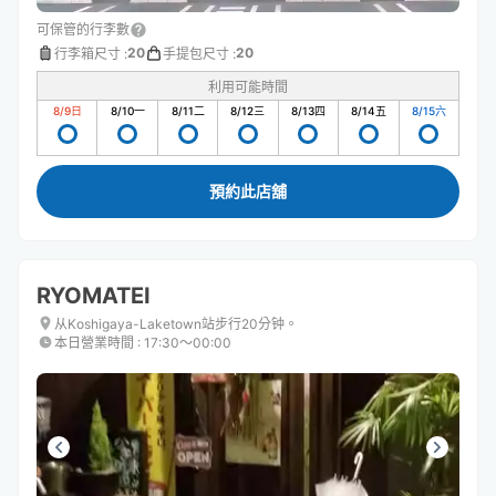
可保管的行李數
20
20
行李箱尺寸
:
手提包尺寸
:
利用可能時間
8/9
日
8/10
一
8/11
二
8/12
三
8/13
四
8/14
五
8/15
六
預約此店舖
RYOMATEI
从Koshigaya-Laketown站步行20分钟。
本日營業時間
:
17:30〜00:00