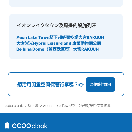
イオンレイクタウン及周邊的設施列表
Aeon Lake Town
埼玉超級競技場
大宮RAKUUN
大宮崇光
Hybrid Leisureland 東武動物園公園
Belluna Dome（舊西武巨蛋）
大宮RAKUUN
想活用閒置空間保管行李嗎？👉
合作夥伴註冊
ecbo cloak
埼玉県
Aeon Lake Town的行李寄放/投幣式置物櫃