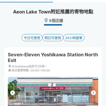
select
select
a
a
Aeon Lake Town附近推薦的寄物地點
date.
date.
Press
Press
9個店舖
the
the
question
question
mark
mark
key
key
今日可使用
明日可使用
24小時營業
to
to
get
get
the
the
Seven-Eleven Yoshikawa Station North
keyboard
keyboard
Exit
shortcuts
shortcuts
for
for
从Yoshikawa站步行1分钟。
changing
changing
本日營業時間
:
00:00〜00:00
dates.
dates.