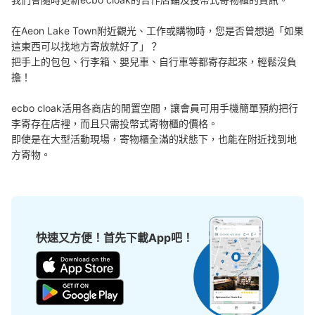
在Aeon Lake Town附近觀光、工作或購物時，您是否曾想過「如果
這東西可以找地方寄放就好了」？

把手上的包包、行李箱、嬰兒車、自行車等都寄存起來，輕鬆沒負
擔！

可保管的行李數
ecbo cloak活用各商店的閒置空間，讓會員可用手機簡單預約把行
大的
:
4
/
¥100
0
小的
:
8
/
¥100
李寄存在店裡，而且只需投幣式寄物櫃的價格。

付款方式
即使是在大型活動現場，寄物櫃全滿的狀態下，也能在附近找到地
現金
方寄物。
查看此投幣式儲物櫃的位置
越谷レイクタウンkaze2階テナント
快速又方便！首先下載App吧！
No.253と281の間コインロッカー
从武蔵野線越谷レイクタウン駅站步行5分钟。
本日營業時間
:
10:00
〜
21:00
レイクタウンkaze2階テナントNo.253と281の間から入る