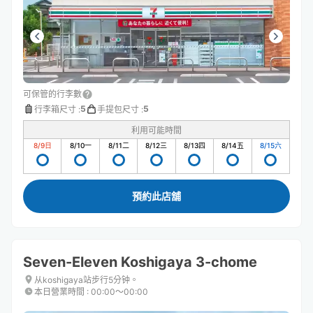
可保管的行李數
5
5
行李箱尺寸
:
手提包尺寸
:
利用可能時間
8/9
日
8/10
一
8/11
二
8/12
三
8/13
四
8/14
五
8/15
六
預約此店舖
Seven-Eleven Koshigaya 3-chome
从koshigaya站步行5分钟。
本日營業時間
:
00:00〜00:00