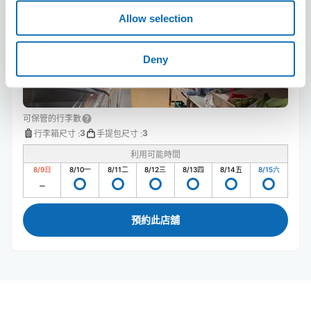
Allow selection
Deny
可保管的行李數
3
3
行李箱尺寸
:
手提包尺寸
:
利用可能時間
8/9
日
8/10
一
8/11
二
8/12
三
8/13
四
8/14
五
8/15
六
預約此店舖
Aeon Lake Town附近推薦的寄物櫃