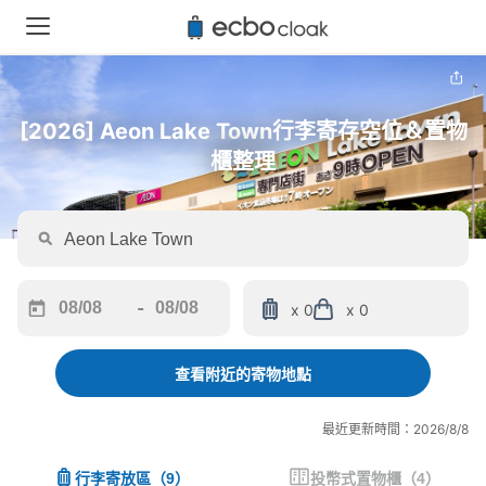
[2026] Aeon Lake Town行李寄存空位＆置物
櫃整理
-
x 0
x 0
Navigate
Navigate
forward
backward
to
to
查看附近的寄物地點
interact
interact
with
with
最近更新時間：2026/8/8
the
the
calendar
calendar
行李寄放區
（
9
）
投幣式置物櫃
（
4
）
and
and