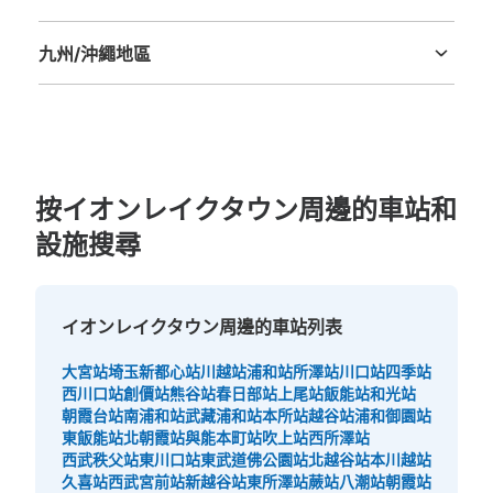
从越谷レイクタウンkaze站步行3分钟。
德島縣
香川縣
愛媛縣
高知縣
本日營業時間
:
10:00
〜
21:00
九州/沖繩地區
レイクタウン駅からレイクタウンKAZE入り口エスカレー
ターを登って2階の連絡通路が終わる右手階段前 返却式
福岡縣
佐賀縣
長崎縣
熊本縣
大分縣
宮崎縣
鹿児島縣
沖縄縣
按イオンレイクタウン周邊的車站和
設施搜尋
イオンレイクタウン周邊的車站列表
可保管的行李數
0
中等的
:
4
/
¥100
0
大宮站
埼玉新都心站
川越站
浦和站
所澤站
川口站
四季站
付款方式
西川口站
創價站
熊谷站
春日部站
上尾站
飯能站
和光站
現金
朝霞台站
南浦和站
武藏浦和站
本所站
越谷站
浦和御園站
東飯能站
北朝霞站
與能本町站
吹上站
西所澤站
查看此投幣式儲物櫃的位置
西武秩父站
東川口站
東武道佛公園站
北越谷站
本川越站
久喜站
西武宮前站
新越谷站
東所澤站
蕨站
八潮站
朝霞站