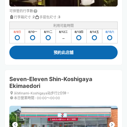
可保管的行李數
2
3
行李箱尺寸
:
手提包尺寸
:
利用可能時間
8/9
日
8/10
一
8/11
二
8/12
三
8/13
四
8/14
五
8/15
六
預約此店舖
Seven-Eleven Shin-Koshigaya
Ekimaedori
从Minami-Koshigaya站步行2分钟。
本日營業時間
:
00:00〜00:00