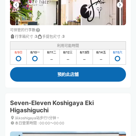
可保管的行李數
3
3
行李箱尺寸
:
手提包尺寸
:
利用可能時間
8/9
日
8/10
一
8/11
二
8/12
三
8/13
四
8/14
五
8/15
六
預約此店舖
Seven-Eleven Koshigaya Eki
Higashiguchi
从koshigaya站步行1分钟。
本日營業時間
:
00:00〜00:00