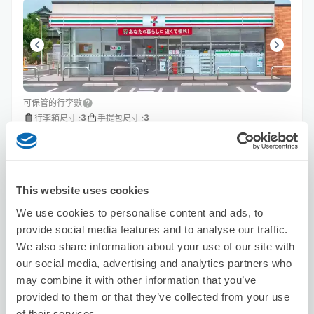
可保管的行李數
3
3
行李箱尺寸
:
手提包尺寸
:
利用可能時間
8/9
日
8/10
一
8/11
二
8/12
三
8/13
四
8/14
五
8/15
六
This website uses cookies
預約此店舖
We use cookies to personalise content and ads, to
provide social media features and to analyse our traffic.
We also share information about your use of our site with
our social media, advertising and analytics partners who
Arsoa Tiara
may combine it with other information that you’ve
从koshigaya站步行3分钟。
provided to them or that they’ve collected from your use
本日營業時間
:
10:30〜18:30
of their services.