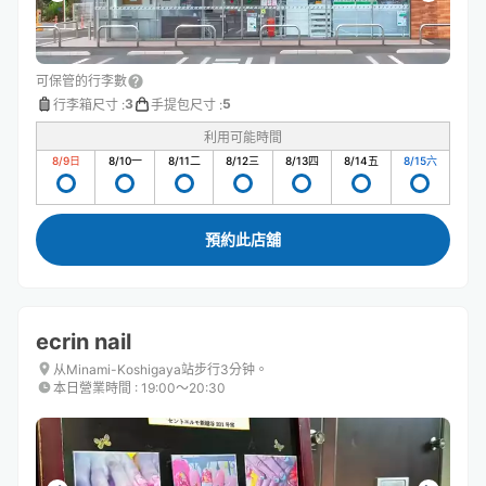
可保管的行李數
3
5
行李箱尺寸
:
手提包尺寸
:
利用可能時間
8/9
日
8/10
一
8/11
二
8/12
三
8/13
四
8/14
五
8/15
六
預約此店舖
ecrin nail
从Minami-Koshigaya站步行3分钟。
本日營業時間
:
19:00〜20:30