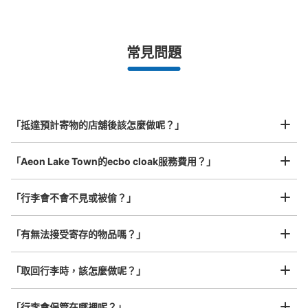
手提包尺寸
¥500
/
日
最長邊未滿45cm的行李（小型背包、手提包、手提行李
常見問題
等）
事先用手機預約

全國有1,000家以上合作店鋪
指定的日期和時間
越谷レイクタウンkazeレイクサイドブリ
北起北海道，南至沖繩，以都市為中心，全國皆可使用此服務。
ッジ付近コインロッカー
行李箱尺寸
¥800
从武蔵野線越谷レイクタウン駅站步行5分钟。
「抵達預計寄物的店舖後該怎麼做呢？」
/
日
本日營業時間
:
10:00
〜
21:00
最長邊45cm以上的行李（行李箱、樂器、嬰兒車等）
レイクタウンkaze2階アウトレットへ向かう連絡通路、レ
「Aeon Lake Town的ecbo cloak服務費用？」
イクサイドブリッジ付近、テナントNo,219と220の間のト
イレ前 返却式
「行李會不會不見或被偷？」
許多地點佳/條件優的店鋪
工作人員拍完行李照片後

「有無法接受寄存的物品嗎？」
我們與許多地點方便的車站內店舖以及24小時營業的店鋪合作。
即完成寄存手續
「取回行李時，該怎麼做呢？」
「行李會保管在哪裡呢？」