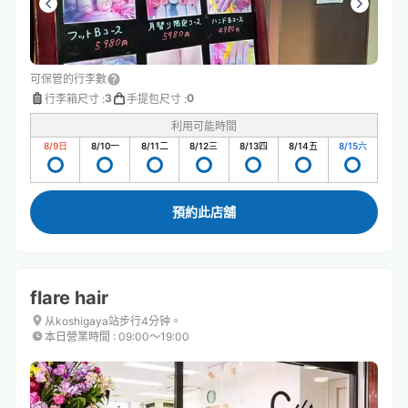
可保管的行李數
3
0
行李箱尺寸
:
手提包尺寸
:
利用可能時間
8/9
日
8/10
一
8/11
二
8/12
三
8/13
四
8/14
五
8/15
六
預約此店舖
flare hair
从koshigaya站步行4分钟。
本日營業時間
:
09:00〜19:00