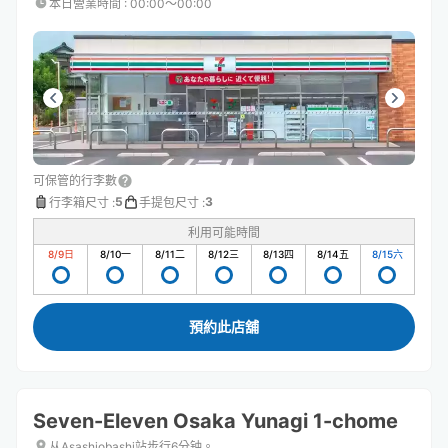
本日營業時間
:
00:00〜00:00
可保管的行李數
5
3
行李箱尺寸
:
手提包尺寸
:
利用可能時間
8/9
日
8/10
一
8/11
二
8/12
三
8/13
四
8/14
五
8/15
六
預約此店舖
Seven-Eleven Osaka Yunagi 1-chome
从Asashiobashi站步行6分钟。