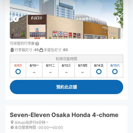
可保管的行李數
45
65
行李箱尺寸
:
手提包尺寸
:
利用可能時間
8/9
日
8/10
一
8/11
二
8/12
三
8/13
四
8/14
五
8/15
六
預約此店舖
Seven-Eleven Osaka Honda 4-chome
从Kujo站步行6分钟。
本日營業時間
:
00:00〜00:00