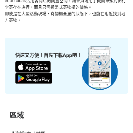
ecbo cloak活用各商店的閒置空間，讓會員可用手機簡單預約把行
中等的
:
5
/
¥600
小的
:
16
/
¥300
李寄存在店裡，而且只需投幣式寄物櫃的價格。

付款方式
即使是在大型活動現場，寄物櫃全滿的狀態下，也能在附近找到地
モバイルロッカー
方寄物。
查看此投幣式儲物櫃的位置
ユニバーサルシティウォークコインロッカ
快速又方便！首先下載App吧！
ー①
从JR ゆめ咲線ユニバーサルシティ駅站步行4分钟。
本日營業時間
:
09:00
〜
22:00
4F エスカレーター上がってすぐにある。ドレッシングル
ーム内にある。 利用時間は変更あり
區域