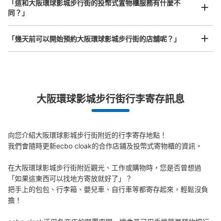
「這和大阪環球影城步行街的投幣式置物櫃服務有什麼不
同？」
ユニバーサルシティウォークコインロッカ
「幾天前可以開始預約大阪環球影城步行街的店舖呢？」
ー②
从JR ゆめ咲線ユニバーサルシティ駅站步行分钟。
本日營業時間
:
09:00
〜
22:00
突發狀況下的安心理賠
3F モバイルロッカー 24時間使用可能 携帯充電切れの注
意必要 駅改札からユニバーサルスタジオジャパン方面に
發生行李破損、被偷等狀況時安心有保障
大阪環球影城步行街行李寄存訊息
行く。すぐのエスカレーターの裏側にある。
向您介紹大阪環球影城步行街附近的行李寄存地點！

我們會隨時更新ecbo cloak的合作店鋪及投幣式寄物櫃的資訊。

在大阪環球影城步行街附近觀光、工作或購物時，您是否曾想過
「如果這東西可以找地方寄放就好了」？

把手上的包包、行李箱、嬰兒車、自行車等都寄存起來，輕鬆沒負
擔！

可保管的行李數