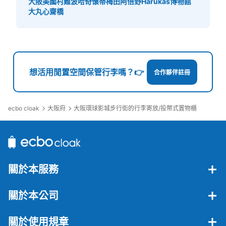
大阪美國村
難波哈奇
懷蒂梅田
阿倍野Harukas博物館
大丸心齋橋
ユニバーサルスタジオジャパン会場外コイ
ンロッカー③
从JR ゆめ咲線ユニバーサルシティ駅站步行5分钟。
本日營業時間
:
09:00
〜
22:00
想活用閒置空間保管行李嗎？👉
合作夥伴註冊
ノースロッカー エントランスゲート手前 大型用 両替機あ
り 利用時間はパーククローズ時間まで。日にちによって
開園時間が違うため、ホームページの確認必要
ecbo cloak
大阪府
大阪環球影城步行街的行李寄放/投幣式置物櫃
關於本服務
關於本公司
可保管的行李數
關於使用規章
大的
:
108
/
¥1500