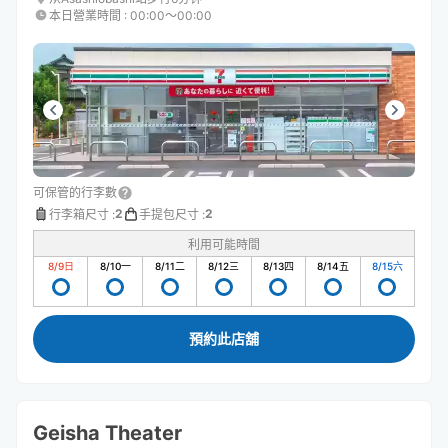
本日營業時間
:
00:00〜00:00
可保管的行李數
2
2
行李箱尺寸
:
手提包尺寸
:
利用可能時間
8/9
日
8/10
一
8/11
二
8/12
三
8/13
四
8/14
五
8/15
六
預約此店舖
Geisha Theater