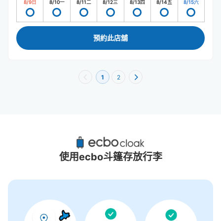
8/9
日
8/10
一
8/11
二
8/12
三
8/13
四
8/14
五
8/15
六
預約此店舖
1
2
大阪環球影城步行街附近推薦的寄物櫃
6個投幣式置物櫃
使用ecbo斗篷存放行李