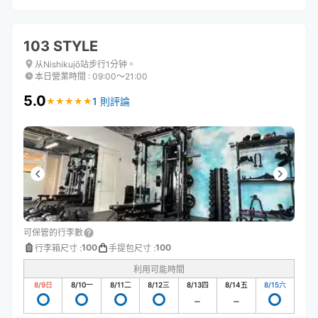
103 STYLE
从Nishikujō站步行1分钟。
本日營業時間
:
09:00〜21:00
5.0
1 則評論
★
★
★
★
★
★
★
★
★
★
可保管的行李數
100
100
行李箱尺寸
:
手提包尺寸
:
利用可能時間
8/9
日
8/10
一
8/11
二
8/12
三
8/13
四
8/14
五
8/15
六