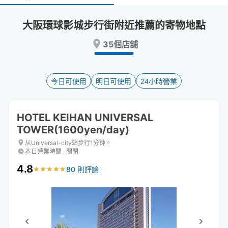
select
select
a
a
大阪環球影城步行街附近推薦的寄物地點
date.
date.
Press
Press
35個店舖
the
the
question
question
mark
mark
key
key
今日可使用
明日可使用
24小時營業
to
to
get
get
the
the
HOTEL KEIHAN UNIVERSAL
keyboard
keyboard
TOWER(1600yen/day)
shortcuts
shortcuts
for
for
从Universal-city站步行1分钟。
changing
changing
本日營業時間
:
關閉
dates.
dates.
4.8
80 則評論
★
★
★
★
★
★
★
★
★
★