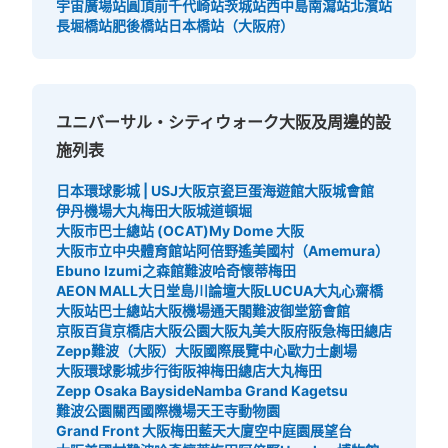
宇宙廣場站
圓頂前千代崎站
茨城站
西中島南瀉站
北濱站
本日營業時間
:
09:00
〜
22:00
長堀橋站
肥後橋站
日本橋站（大阪府）
ウエストロッカー パークに向かって右側にある。 バスの
りばの方から入るゲートにある。 両替機あり。 利用時間
はパーククローズ時間まで。日にちによって違うため、ホ
ームページなどで確認必要
ユニバーサル・シティウォーク大阪及周邊的設
施列表
日本環球影城 | USJ
大阪京瓷巨蛋
海遊館
大阪城會館
伊丹機場
大丸梅田
大阪城
道頓堀
大阪市巴士總站 (OCAT)
My Dome 大阪
大阪市立中央體育館站
阿倍野遙
美國村（Amemura）
Ebuno Izumi之森館
難波哈奇
懷蒂梅田
AEON MALL大日
堂島川論壇
大阪LUCUA
大丸心齋橋
可保管的行李數
大阪站巴士總站
大阪機場
通天閣
難波御堂筋會館
中等的
:
372
/
¥1000
小的
:
640
/
¥500
京阪百貨京橋店
大阪公園
大阪丸美
大阪府
阪急梅田總店
付款方式
Zepp難波（大阪）
大阪國際展覽中心
歐力士劇場
現金
大阪環球影城步行街
阪神梅田總店
大丸梅田
Zepp Osaka Bayside
Namba Grand Kagetsu
查看此投幣式儲物櫃的位置
難波公園
關西國際機場
天王寺動物園
Grand Front 大阪
梅田藍天大廈空中庭園展望台