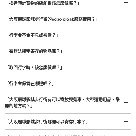
¥800
从JR ゆめ咲線ユニバーサルシティ駅站步行1分钟。
「抵達預計寄物的店舖後該怎麼做呢？」
/
日
本日營業時間
:
09:00
〜
22:00
最長邊45cm以上的行李（行李箱、樂器、嬰兒車等）
3F モバイルロッカー 駅改札を出て、ユニバーサルスタジ
「大阪環球影城步行街的ecbo cloak服務費用？」
オジャパン方向のすぐのエスカレーターの裏側にある。
24時間使用可能 携帯の電池切れに注意
「行李會不會不見或被偷？」
許多地點佳/條件優的店鋪
工作人員拍完行李照片後

「有無法接受寄存的物品嗎？」
我們與許多地點方便的車站內店舖以及24小時營業的店鋪合作。
即完成寄存手續
「取回行李時，該怎麼做呢？」
「行李會保管在哪裡呢？」
可保管的行李數
「大阪環球影城步行街有可以寄放嬰兒車、大型運動用品、樂
大的
:
5
/
¥600
小的
:
16
/
¥300
器的地方嗎？」
付款方式
任何尺寸的行李都OK
現金
「大阪環球影城步行街哪裡可以寄存行李？」
放下行李，愉快度過一整天！
樂器、嬰兒車、腳踏車等，只要是1個人能搬運的行李尺寸就OK
查看此投幣式儲物櫃的位置