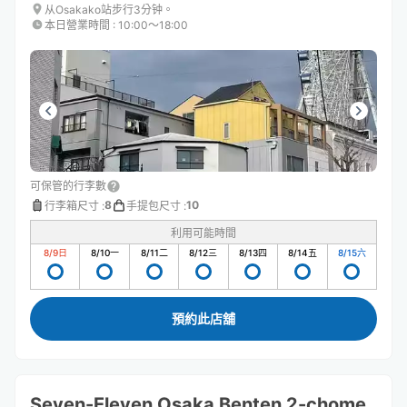
从Osakako站步行3分钟。
本日營業時間
:
10:00〜18:00
可保管的行李數
8
10
行李箱尺寸
:
手提包尺寸
:
利用可能時間
8/9
日
8/10
一
8/11
二
8/12
三
8/13
四
8/14
五
8/15
六
預約此店舖
Seven-Eleven Osaka Benten 2-chome