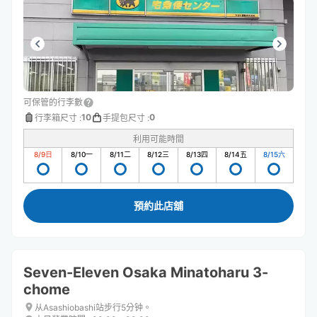
可保管的行李數
10
0
行李箱尺寸
:
手提包尺寸
:
利用可能時間
8/9
日
8/10
一
8/11
二
8/12
三
8/13
四
8/14
五
8/15
六
預約此店舖
Seven-Eleven Osaka Minatoharu 3-
chome
从Asashiobashi站步行5分钟。