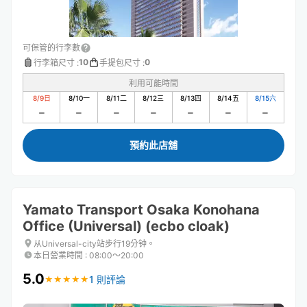
可保管的行李數
10
0
行李箱尺寸
:
手提包尺寸
:
利用可能時間
8/9
日
8/10
一
8/11
二
8/12
三
8/13
四
8/14
五
8/15
六
預約此店舖
Yamato Transport Osaka Konohana
Office (Universal) (ecbo cloak)
从Universal-city站步行19分钟。
本日營業時間
:
08:00〜20:00
5.0
1 則評論
★
★
★
★
★
★
★
★
★
★