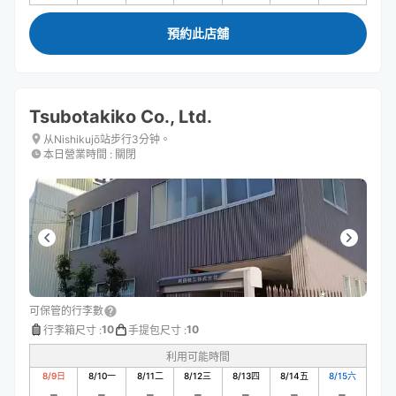
預約此店舖
Tsubotakiko Co., Ltd.
从Nishikujō站步行3分钟。
本日營業時間
:
關閉
可保管的行李數
10
10
行李箱尺寸
:
手提包尺寸
:
利用可能時間
8/9
日
8/10
一
8/11
二
8/12
三
8/13
四
8/14
五
8/15
六