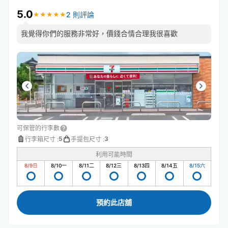
5.0
2 則評論
★
★
★
★
★
★
★
★
★
★
我覺得你們的服務非常好，價錢合情合理我很喜歡
可保管的行李數
5
3
行李箱尺寸
:
手提包尺寸
:
利用可能時間
8/9
日
8/10
一
8/11
二
8/12
三
8/13
四
8/14
五
8/15
六
預約此店舖