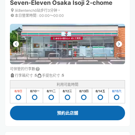
Seven-Eleven Osaka Isoji 2-chome
从Bentenchō站步行3分钟。
本日營業時間
:
00:00〜00:00
可保管的行李數
5
5
行李箱尺寸
:
手提包尺寸
:
利用可能時間
8/9
日
8/10
一
8/11
二
8/12
三
8/13
四
8/14
五
8/15
六
預約此店舖