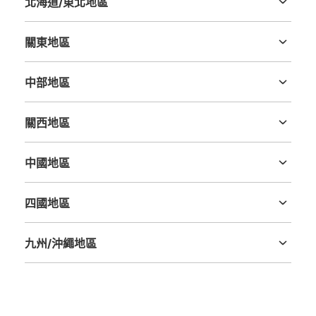
北海道/東北地區
北海道
青森縣
岩手縣
宮城縣
秋田縣
山形縣
福島縣
關東地區
可保管的行李數
茨城縣
栃木縣
群馬縣
埼玉縣
千葉縣
東京都
神奈川縣
大的
:
39
/
¥1000
中等的
:
52
/
¥600
小的
:
49
/
¥400
中部地區
付款方式
新潟縣
富山縣
石川縣
福井縣
山梨縣
長野縣
岐阜縣
静岡縣
愛知縣
現金
關西地區
查看此投幣式儲物櫃的位置
三重縣
滋賀縣
京都府
大阪府
兵庫縣
奈良縣
和歌山縣
中國地區
鳥取縣
島根縣
岡山縣
廣島縣
山口縣
ユニバーサルスタジオジャパン会場外コイ
四國地區
ンロッカー①
德島縣
香川縣
愛媛縣
高知縣
从JR ゆめ咲線ユニバーサルシティ駅站步行2分钟。
本日營業時間
:
09:00
〜
22:00
九州/沖繩地區
福岡縣
佐賀縣
長崎縣
熊本縣
大分縣
宮崎縣
鹿児島縣
沖縄縣
イーストロッカー ユニバーサルシティ駅から会場に向か
う途中にある。両替機あり。（500円玉） 利用時間は、
パーク営業時間。日にちによって違うため、ホームページ
を確認必要