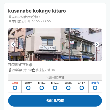
kusanabe kokage kitaro
从Kujo站步行3分钟。
本日營業時間
:
16:00〜22:00
可保管的行李數
10
10
行李箱尺寸
:
手提包尺寸
:
利用可能時間
8/9
日
8/10
一
8/11
二
8/12
三
8/13
四
8/14
五
8/15
六
預約此店舖