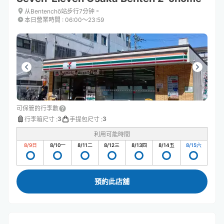
从Bentenchō站步行7分钟。
本日營業時間
:
06:00〜23:59
可保管的行李數
3
3
行李箱尺寸
:
手提包尺寸
:
利用可能時間
8/9
日
8/10
一
8/11
二
8/12
三
8/13
四
8/14
五
8/15
六
預約此店舖