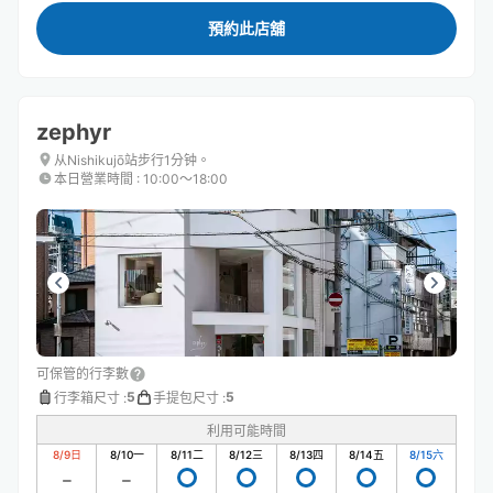
預約此店舖
zephyr
从Nishikujō站步行1分钟。
本日營業時間
:
10:00〜18:00
可保管的行李數
5
5
行李箱尺寸
:
手提包尺寸
:
利用可能時間
8/9
日
8/10
一
8/11
二
8/12
三
8/13
四
8/14
五
8/15
六