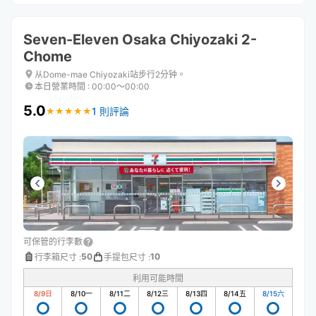
Seven-Eleven Osaka Chiyozaki 2-
Chome
从Dome-mae Chiyozaki站步行2分钟。
本日營業時間
:
00:00〜00:00
5.0
1 則評論
★
★
★
★
★
★
★
★
★
★
可保管的行李數
50
10
行李箱尺寸
:
手提包尺寸
:
利用可能時間
8/9
日
8/10
一
8/11
二
8/12
三
8/13
四
8/14
五
8/15
六