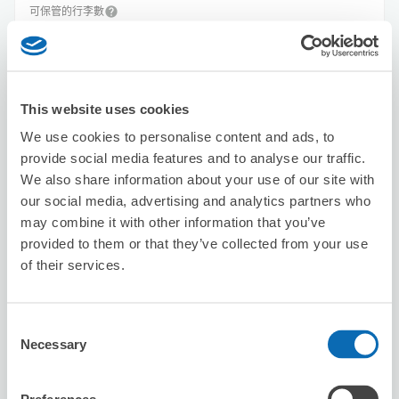
可保管的行李數
5
5
行李箱尺寸
:
手提包尺寸
:
利用可能時間
8/9
日
8/10
一
8/11
二
8/12
三
8/13
四
8/14
五
8/15
六
This website uses cookies
We use cookies to personalise content and ads, to
預約此店舖
provide social media features and to analyse our traffic.
We also share information about your use of our site with
our social media, advertising and analytics partners who
may combine it with other information that you’ve
Seven-Eleven Osaka Sakaigawa 1-
provided to them or that they’ve collected from your use
chome
of their services.
从Kujo站步行6分钟。
本日營業時間
:
00:00〜00:00
5.0
1 則評論
★
★
★
★
★
★
★
★
★
★
Consent
Necessary
Selection