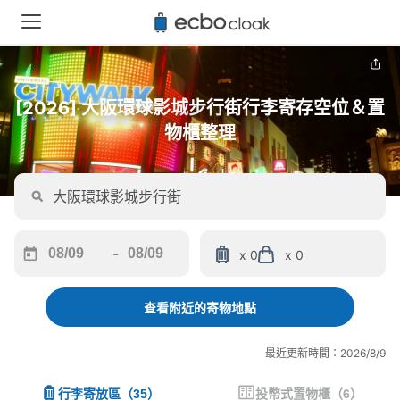
[2026] 大阪環球影城步行街行李寄存空位＆置
物櫃整理
-
x 0
x 0
Navigate
Navigate
forward
backward
to
to
查看附近的寄物地點
interact
interact
with
with
最近更新時間：2026/8/9
the
the
calendar
calendar
行李寄放區
（
35
）
投幣式置物櫃
（
6
）
and
and