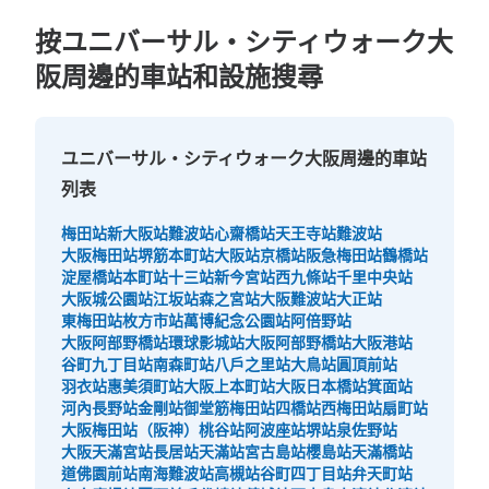
按ユニバーサル・シティウォーク大
阪周邊的車站和設施搜尋
ユニバーサル・シティウォーク大阪周邊的車站
列表
可保管的行李數
中等的
:
488
/
¥1000
小的
:
280
/
¥500
梅田站
新大阪站
難波站
心齋橋站
天王寺站
難波站
大阪梅田站
堺筋本町站
大阪站
京橋站
阪急梅田站
鶴橋站
付款方式
現金
淀屋橋站
本町站
十三站
新今宮站
西九條站
千里中央站
大阪城公園站
江坂站
森之宮站
大阪難波站
大正站
查看此投幣式儲物櫃的位置
東梅田站
枚方市站
萬博紀念公園站
阿倍野站
大阪阿部野橋站
環球影城站
大阪阿部野橋站
大阪港站
谷町九丁目站
南森町站
八戶之里站
大鳥站
圓頂前站
羽衣站
惠美須町站
大阪上本町站
大阪日本橋站
箕面站
河內長野站
金剛站
御堂筋梅田站
四橋站
西梅田站
扇町站
ユニバーサルスタジオジャパン会場外コイ
大阪梅田站（阪神）
桃谷站
阿波座站
堺站
泉佐野站
ンロッカー②
大阪天滿宮站
長居站
天滿站
宮古島站
櫻島站
天滿橋站
道佛園前站
南海難波站
高槻站
谷町四丁目站
弁天町站
从JR ゆめ咲線ユニバーサルシティ駅站步行5分钟。