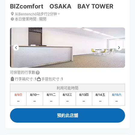
BIZcomfort OSAKA BAY TOWER
从Bentenchō站步行2分钟。
本日營業時間
:
關閉
可保管的行李數
1
1
行李箱尺寸
:
手提包尺寸
:
利用可能時間
8/9
日
8/10
一
8/11
二
8/12
三
8/13
四
8/14
五
8/15
六
預約此店舖