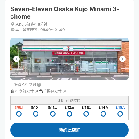
Seven-Eleven Osaka Kujo Minami 3-
chome
从Kujo站步行6分钟。
本日營業時間
:
06:00〜01:00
可保管的行李數
4
4
行李箱尺寸
:
手提包尺寸
:
利用可能時間
8/9
日
8/10
一
8/11
二
8/12
三
8/13
四
8/14
五
8/15
六
預約此店舖