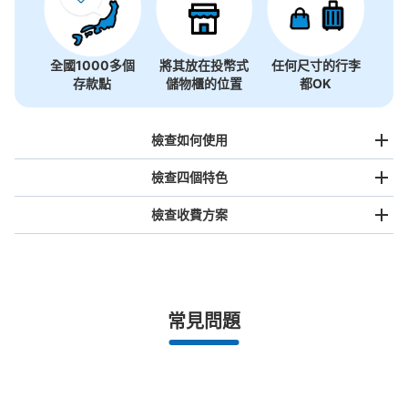
全國1000多個
將其放在投幣式
任何尺寸的行李
存款點
儲物櫃的位置
都OK
檢查如何使用
檢查四個特色
檢查收費方案
手提包尺寸
¥500
/
日
最長邊未滿45cm的行李（小型背包、手提包、手提行李
常見問題
等）
事先用手機預約

全國有1,000家以上合作店鋪
指定的日期和時間
ユニバーサルシティウォークコインロッカ
北起北海道，南至沖繩，以都市為中心，全國皆可使用此服務。
ー②
行李箱尺寸