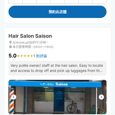
預約此店舖
Hair Salon Saison
从Nishikujō站步行1分钟。
本日營業時間
:
09:00〜19:00
5.0
1 則評論
★
★
★
★
★
★
★
★
★
★
Very polite owner/ staff at the hair salon. Easy to locate
and access to drop off and pick up luggages from the
shop.