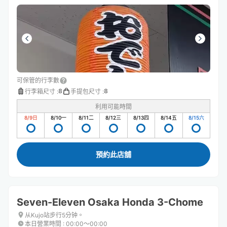
可保管的行李數
8
8
行李箱尺寸
:
手提包尺寸
:
利用可能時間
8/9
日
8/10
一
8/11
二
8/12
三
8/13
四
8/14
五
8/15
六
預約此店舖
Seven-Eleven Osaka Honda 3-Chome
从Kujo站步行5分钟。
本日營業時間
:
00:00〜00:00