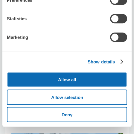
Preferences
Statistics
可保管的行李數
2
2
行李箱尺寸
:
手提包尺寸
:
Marketing
利用可能時間
8/9
日
8/10
一
8/11
二
8/12
三
8/13
四
8/14
五
8/15
六
Show details
預約此店舖
Allow all
Allow selection
Sports club NAS osakadome-city
从Dome-mae站步行6分钟。
本日營業時間
:
10:00〜20:00
Deny
5.0
16 則評論
★
★
★
★
★
★
★
★
★
★