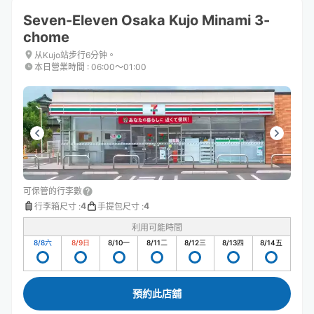
Seven-Eleven Osaka Kujo Minami 3-
chome
从Kujo站步行6分钟。
本日營業時間
:
06:00〜01:00
可保管的行李數
4
4
行李箱尺寸
:
手提包尺寸
:
利用可能時間
8/8
六
8/9
日
8/10
一
8/11
二
8/12
三
8/13
四
8/14
五
預約此店舖