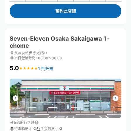
預約此店舖
Seven-Eleven Osaka Sakaigawa 1-
chome
从Kujo站步行6分钟。
本日營業時間
:
00:00〜00:00
5.0
1 則評論
★
★
★
★
★
★
★
★
★
★
可保管的行李數
2
2
行李箱尺寸
:
手提包尺寸
: