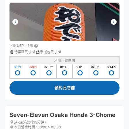
可保管的行李數
8
8
行李箱尺寸
:
手提包尺寸
:
利用可能時間
8/8
六
8/9
日
8/10
一
8/11
二
8/12
三
8/13
四
8/14
五
預約此店舖
Seven-Eleven Osaka Honda 3-Chome
从Kujo站步行5分钟。
本日營業時間
:
00:00〜00:00