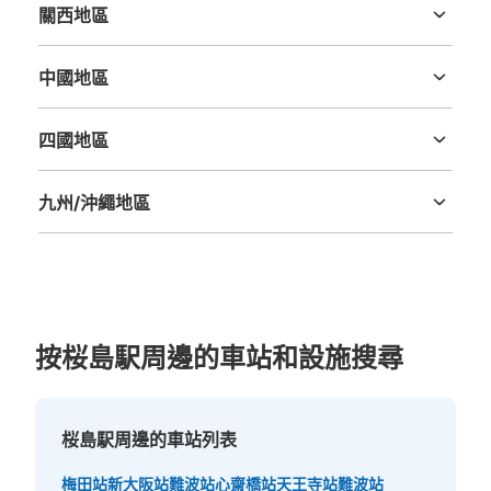
關西地區
三重縣
滋賀縣
京都府
大阪府
兵庫縣
奈良縣
和歌山縣
中國地區
鳥取縣
島根縣
岡山縣
廣島縣
山口縣
可保管的行李數
四國地區
小的
:
150
/
¥300
德島縣
香川縣
愛媛縣
高知縣
付款方式
現金
九州/沖繩地區
查看此投幣式儲物櫃的位置
福岡縣
佐賀縣
長崎縣
熊本縣
大分縣
宮崎縣
鹿児島縣
沖縄縣
按桜島駅周邊的車站和設施搜尋
桜島駅周邊的車站列表
梅田站
新大阪站
難波站
心齋橋站
天王寺站
難波站