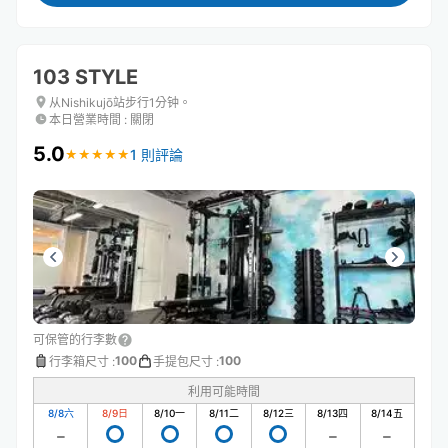
103 STYLE
从Nishikujō站步行1分钟。
本日營業時間
:
關閉
5.0
1 則評論
★
★
★
★
★
★
★
★
★
★
可保管的行李數
100
100
行李箱尺寸
:
手提包尺寸
:
利用可能時間
8/8
六
8/9
日
8/10
一
8/11
二
8/12
三
8/13
四
8/14
五