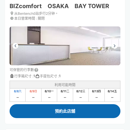
BIZcomfort OSAKA BAY TOWER
从Bentenchō站步行2分钟。
本日營業時間
:
關閉
可保管的行李數
1
1
行李箱尺寸
:
手提包尺寸
:
利用可能時間
8/8
六
8/9
日
8/10
一
8/11
二
8/12
三
8/13
四
8/14
五
預約此店舖