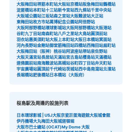
大阪梅田站
堺筋本町站
大阪站
京橋站
阪急梅田站
鶴橋站
淀屋橋站
本町站
十三站
新今宮站
西九條站
千里中央站
大阪城公園站
江坂站
森之宮站
大阪難波站
大正站
東梅田站
枚方市站
萬博紀念公園站
阿倍野站
大阪阿部野橋站
環球影城站
大阪阿部野橋站
大阪港站
谷町九丁目站
南森町站
八戶之里站
大鳥站
圓頂前站
羽衣站
惠美須町站
大阪上本町站
大阪日本橋站
箕面站
河內長野站
金剛站
御堂筋梅田站
四橋站
西梅田站
扇町站
大阪梅田站（阪神）
桃谷站
阿波座站
堺站
泉佐野站
大阪天滿宮站
長居站
天滿站
宮古島站
櫻島站
天滿橋站
道佛園前站
南海難波站
高槻站
谷町四丁目站
弁天町站
宇宙廣場站
圓頂前千代崎站
茨城站
西中島南瀉站
北濱站
長堀橋站
肥後橋站
日本橋站（大阪府）
桜島駅及周邊的設施列表
日本環球影城 | USJ
大阪京瓷巨蛋
海遊館
大阪城會館
伊丹機場
大丸梅田
大阪城
道頓堀
大阪市巴士總站 (OCAT)
My Dome 大阪