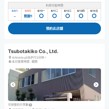
利用可能時間
8/8
六
8/9
日
8/10
一
8/11
二
8/12
三
8/13
四
8/14
五
剩餘1
預約此店舖
Tsubotakiko Co., Ltd.
从Nishikujō站步行3分钟。
本日營業時間
:
關閉
可保管的行李數