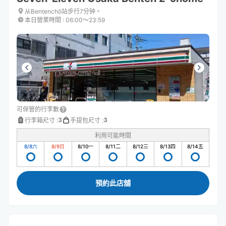
从Bentenchō站步行7分钟。
本日營業時間
:
06:00〜23:59
可保管的行李數
3
3
行李箱尺寸
:
手提包尺寸
:
利用可能時間
8/8
六
8/9
日
8/10
一
8/11
二
8/12
三
8/13
四
8/14
五
預約此店舖