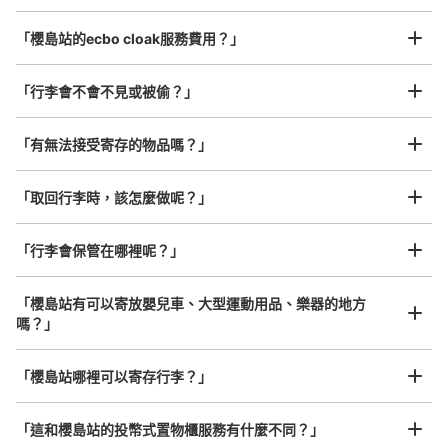
最長邊45cm以上的行李（行李箱、樂器、嬰兒車等）
改札外 改札口正面にある。
「櫻島站的ecbo cloak服務費用？」
「行李會不會不見或被偷？」
許多地點佳/條件優的店鋪
工作人員拍完行李照片後

「有無法接受寄存的物品嗎？」
我們與許多地點方便的車站內店舖以及24小時營業的店鋪合作。
即完成寄存手續
「取回行李時，該怎麼做呢？」
「行李會保管在哪裡呢？」
可保管的行李數
大的
:
8
/
¥600
中等的
:
8
/
¥400
小的
:
8
/
¥300
付款方式
「櫻島站有可以寄放嬰兒車、大型運動用品、樂器的地方
現金
嗎？」
查看此投幣式儲物櫃的位置
任何尺寸的行李都OK
「櫻島站哪裡可以寄存行李？」
放下行李，愉快度過一整天！
樂器、嬰兒車、腳踏車等，只要是1個人能搬運的行李尺寸就OK
「這和櫻島站的投幣式置物櫃服務有什麼不同？」