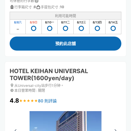
可保管的行李數
8
10
行李箱尺寸
:
手提包尺寸
:
利用可能時間
8/8
六
8/9
日
8/10
一
8/11
二
8/12
三
8/13
四
8/14
五
預約此店舖
HOTEL KEIHAN UNIVERSAL
TOWER(1600yen/day)
从Universal-city站步行1分钟。
本日營業時間
:
關閉
4.8
80 則評論
★
★
★
★
★
★
★
★
★
★