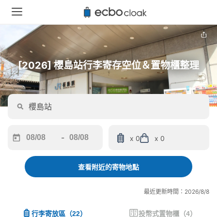
[2026] 櫻島站行李寄存空位＆置物櫃整理
-
x 0
x 0
Navigate
Navigate
forward
backward
to
to
查看附近的寄物地點
interact
interact
with
with
最近更新時間：2026/8/8
the
the
calendar
calendar
行李寄放區
（
22
）
投幣式置物櫃
（
4
）
and
and