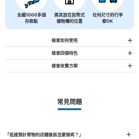
全國1000多個
將其放在投幣式
任何尺寸的行李
存款點
儲物櫃的位置
都OK
檢查如何使用
檢查四個特色
檢查收費方案
手提包尺寸
¥500
/
日
最長邊未滿45cm的行李（小型背包、手提包、手提行李
常見問題
等）
事先用手機預約

全國有1,000家以上合作店鋪
指定的日期和時間
JR ゆめ咲線桜島駅改札外コインロッカー
北起北海道，南至沖繩，以都市為中心，全國皆可使用此服務。
②
行李箱尺寸
¥800
从JR ゆめ咲線桜島駅站步行分钟。
「抵達預計寄物的店舖後該怎麼做呢？」
/
日
本日營業時間
:
06:00
〜
23:00