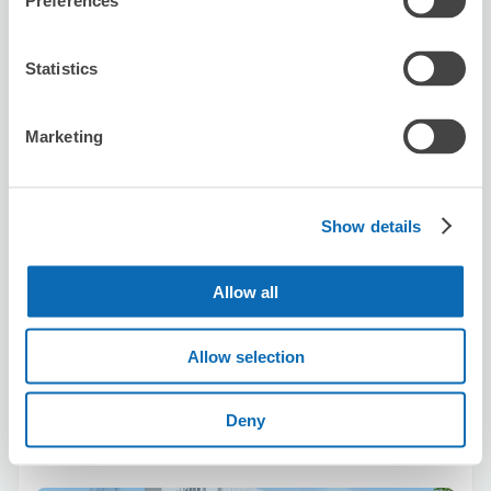
Preferences
Statistics
可保管的行李數
5
5
行李箱尺寸
:
手提包尺寸
:
Marketing
利用可能時間
8/8
六
8/9
日
8/10
一
8/11
二
8/12
三
8/13
四
8/14
五
Show details
預約此店舖
Allow all
Allow selection
Sports club NAS osakadome-city
从Dome-mae站步行6分钟。
本日營業時間
:
10:00〜22:00
Deny
5.0
16 則評論
★
★
★
★
★
★
★
★
★
★