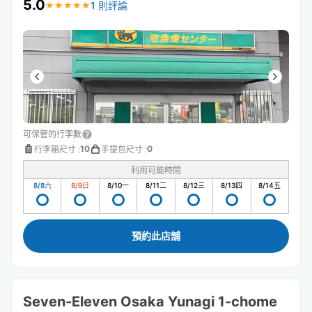
5.0
1 則評論
★
★
★
★
★
★
★
★
★
★
可保管的行李數
10
0
行李箱尺寸
:
手提包尺寸
:
利用可能時間
8/8
六
8/9
日
8/10
一
8/11
二
8/12
三
8/13
四
8/14
五
預約此店舖
Seven-Eleven Osaka Yunagi 1-chome