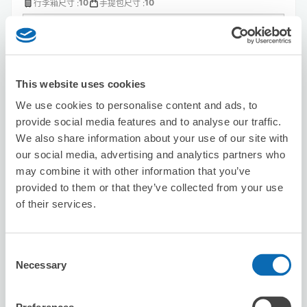
10
10
行李箱尺寸
:
手提包尺寸
:
利用可能時間
8/8
六
8/9
日
8/10
一
8/11
二
8/12
三
8/13
四
8/14
五
This website uses cookies
預約此店舖
We use cookies to personalise content and ads, to
provide social media features and to analyse our traffic.
We also share information about your use of our site with
Hair Salon Saison
our social media, advertising and analytics partners who
从Nishikujō站步行1分钟。
may combine it with other information that you’ve
本日營業時間
:
09:00〜19:00
provided to them or that they’ve collected from your use
5.0
1 則評論
of their services.
★
★
★
★
★
★
★
★
★
★
Very polite owner/ staff at the hair salon. Easy to locate
and access to drop off and pick up luggages from the
Consent
shop.
Necessary
Selection