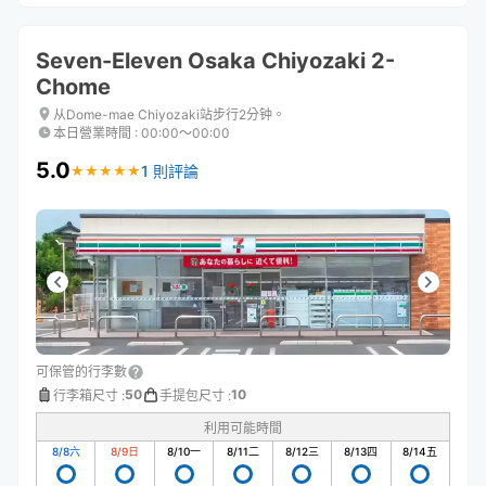
Seven-Eleven Osaka Chiyozaki 2-
Chome
从Dome-mae Chiyozaki站步行2分钟。
本日營業時間
:
00:00〜00:00
5.0
1 則評論
★
★
★
★
★
★
★
★
★
★
可保管的行李數
50
10
行李箱尺寸
:
手提包尺寸
:
利用可能時間
8/8
六
8/9
日
8/10
一
8/11
二
8/12
三
8/13
四
8/14
五