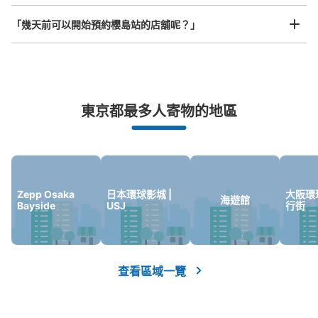
JR ゆめ咲線桜島駅改札内コインロッカー
①
「幾天前可以開始預約櫻島站的店舖呢？」
从JR ゆめ咲線桜島駅站步行分钟。
本日營業時間
:
06:00
〜
23:00
改札内 階段上にある。
突發狀況下的安心理賠
東京都最多人寄物的地區
發生行李破損、被偷等狀況時安心有保障
Zepp Osaka
日本環球影城 |
大阪環
海遊館
Bayside
USJ
行街
可保管的行李數
大的
:
3
/
¥600
中等的
:
15
/
¥400
小的
:
13
/
¥300
付款方式
查看區域一覽
現金
查看此投幣式儲物櫃的位置