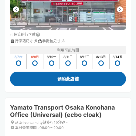
可保管的行李數
5
3
行李箱尺寸
:
手提包尺寸
:
利用可能時間
8/8
六
8/9
日
8/10
一
8/11
二
8/12
三
8/13
四
8/14
五
預約此店舖
Yamato Transport Osaka Konohana
Office (Universal) (ecbo cloak)
从Universal-city站步行19分钟。
本日營業時間
:
08:00〜20:00