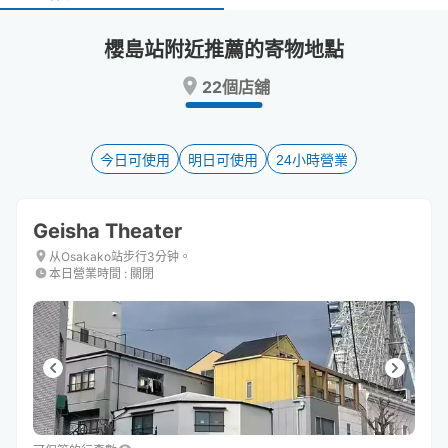
select
select
a
a
櫻島站附近推薦的寄物地點
date.
date.
Press
Press
22個店舖
the
the
question
question
mark
mark
key
key
今日可使用
明日可使用
24小時營業
to
to
get
get
the
the
Geisha Theater
keyboard
keyboard
shortcuts
shortcuts
从Osakako站步行3分钟。
本日營業時間
:
關閉
for
for
changing
changing
dates.
dates.