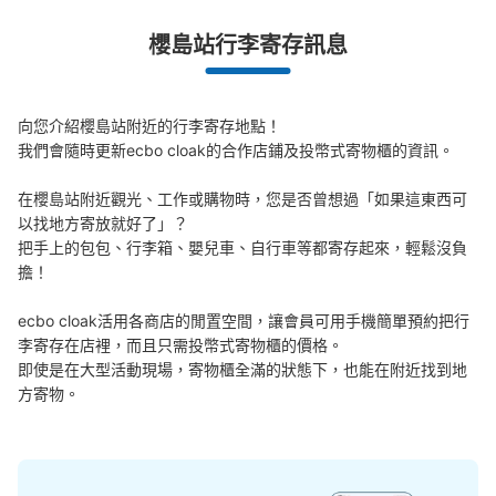
櫻島站行李寄存訊息
Zepp Osaka Bayside 会場外コインロッ
カー①
向您介紹櫻島站附近的行李寄存地點！

从JR ゆめ咲線桜島駅站步行5分钟。
我們會隨時更新ecbo cloak的合作店鋪及投幣式寄物櫃的資訊。

本日營業時間
:
06:00
〜
23:00
会場しさを正面にし、右側にある。 小さいサイズのみ 両
在櫻島站附近觀光、工作或購物時，您是否曾想過「如果這東西可
替機あり。 公演終了までの利用 使える時間などは確認必
以找地方寄放就好了」？

要
把手上的包包、行李箱、嬰兒車、自行車等都寄存起來，輕鬆沒負
擔！

ecbo cloak活用各商店的閒置空間，讓會員可用手機簡單預約把行
李寄存在店裡，而且只需投幣式寄物櫃的價格。

即使是在大型活動現場，寄物櫃全滿的狀態下，也能在附近找到地
方寄物。
可保管的行李數