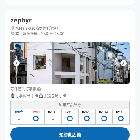
zephyr
从Nishikujō站步行1分钟。
本日營業時間
:
10:00〜18:00
可保管的行李數
5
5
行李箱尺寸
:
手提包尺寸
:
利用可能時間
8/8
六
8/9
日
8/10
一
8/11
二
8/12
三
8/13
四
8/14
五
預約此店舖