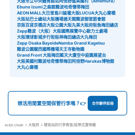
大阪市立中央體育館站
阿倍野遙
美國村（Amemura）
Ebuno Izumi之森館
難波哈奇
懷蒂梅田
AEON MALL大日
堂島川論壇
大阪LUCUA
大丸心齋橋
大阪站巴士總站
大阪機場
通天閣
難波御堂筋會館
京阪百貨京橋店
大阪公園
大阪丸美
大阪府
阪急梅田總店
Zepp難波（大阪）
大阪國際展覽中心
歐力士劇場
大阪環球影城步行街
阪神梅田總店
大丸梅田
Zepp Osaka Bayside
Namba Grand Kagetsu
難波公園
關西國際機場
天王寺動物園
Grand Front 大阪
梅田藍天大廈空中庭園展望台
大阪美國村
難波哈奇
懷蒂梅田
阿倍野Harukas博物館
大丸心齋橋
想活用閒置空間保管行李嗎？👉
合作夥伴註冊
ecbo cloak
大阪府
櫻島站的行李寄放/投幣式置物櫃