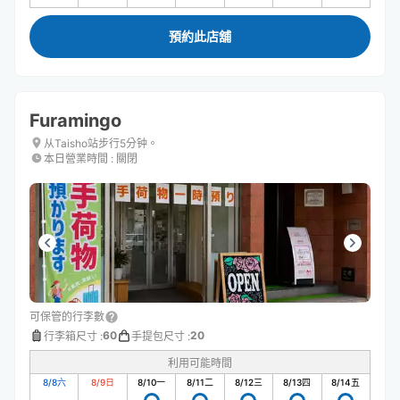
預約此店舖
Furamingo
从Taisho站步行5分钟。
本日營業時間
:
關閉
可保管的行李數
60
20
行李箱尺寸
:
手提包尺寸
:
利用可能時間
8/8
六
8/9
日
8/10
一
8/11
二
8/12
三
8/13
四
8/14
五