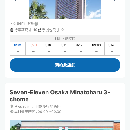
可保管的行李數
10
0
行李箱尺寸
:
手提包尺寸
:
利用可能時間
8/8
六
8/9
日
8/10
一
8/11
二
8/12
三
8/13
四
8/14
五
預約此店舖
Seven-Eleven Osaka Minatoharu 3-
chome
从Asashiobashi站步行5分钟。
本日營業時間
:
00:00〜00:00