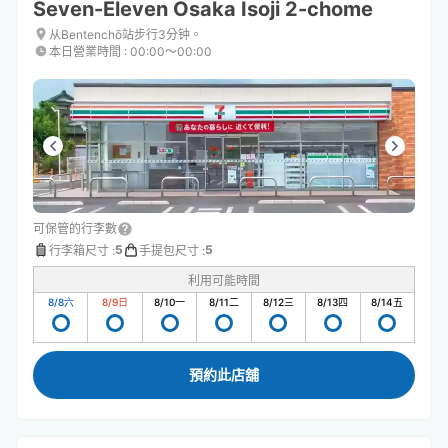
Seven-Eleven Osaka Isoji 2-chome
从Bentenchō站步行3分钟。
本日營業時間
:
00:00〜00:00
可保管的行李數
5
5
行李箱尺寸
:
手提包尺寸
:
利用可能時間
8/8
六
8/9
日
8/10
一
8/11
二
8/12
三
8/13
四
8/14
五
預約此店舖