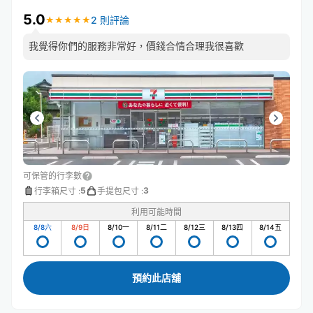
5.0
2 則評論
★
★
★
★
★
★
★
★
★
★
我覺得你們的服務非常好，價錢合情合理我很喜歡
可保管的行李數
5
3
行李箱尺寸
:
手提包尺寸
:
利用可能時間
8/8
六
8/9
日
8/10
一
8/11
二
8/12
三
8/13
四
8/14
五
預約此店舖