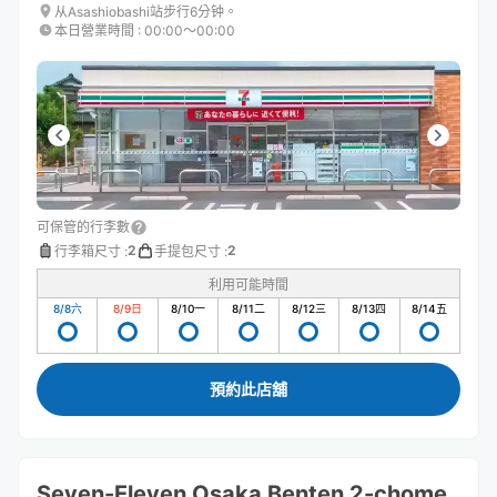
从Asashiobashi站步行6分钟。
本日營業時間
:
00:00〜00:00
可保管的行李數
2
2
行李箱尺寸
:
手提包尺寸
:
利用可能時間
8/8
六
8/9
日
8/10
一
8/11
二
8/12
三
8/13
四
8/14
五
預約此店舖
Seven-Eleven Osaka Benten 2-chome