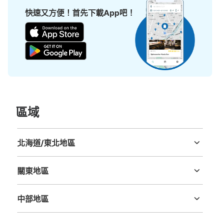
小的
:
495
/
¥300
快速又方便！首先下載App吧！
付款方式
現金
查看此投幣式儲物櫃的位置
Zepp Osaka Bayside会場外コインロッカ
ー②
區域
从JR ゆめ咲線桜島駅站步行5分钟。
本日營業時間
:
06:00
〜
23:00
会場を正面にし、右側にある。 関係車両駐車場の中にあ
北海道/東北地區
る。 予備のため通常使用はしていないが、必要な時のみ
北海道
青森縣
岩手縣
宮城縣
秋田縣
山形縣
福島縣
開けている。 小サイズのみ
關東地區
茨城縣
栃木縣
群馬縣
埼玉縣
千葉縣
東京都
神奈川縣
中部地區
新潟縣
富山縣
石川縣
福井縣
山梨縣
長野縣
岐阜縣
静岡縣
愛知縣