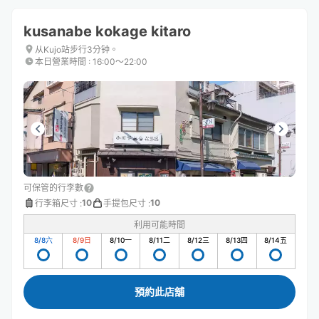
kusanabe kokage kitaro
从Kujo站步行3分钟。
本日營業時間
:
16:00〜22:00
可保管的行李數
10
10
行李箱尺寸
:
手提包尺寸
:
利用可能時間
8/8
六
8/9
日
8/10
一
8/11
二
8/12
三
8/13
四
8/14
五
預約此店舖