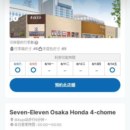
可保管的行李數
45
65
行李箱尺寸
:
手提包尺寸
:
利用可能時間
8/8
六
8/9
日
8/10
一
8/11
二
8/12
三
8/13
四
8/14
五
預約此店舖
Seven-Eleven Osaka Honda 4-chome
从Kujo站步行6分钟。
本日營業時間
:
00:00〜00:00