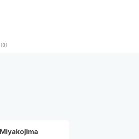
（
0
）
 Miyakojima