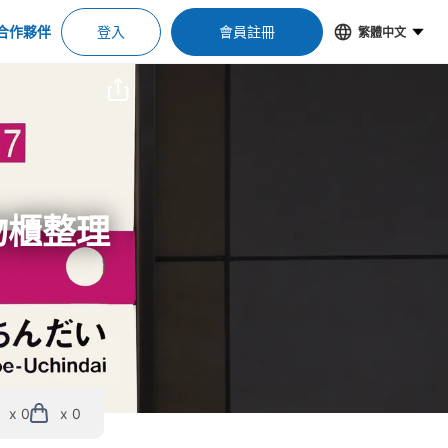
合作夥伴
登入
會員註冊
繁體中文
物櫃整理
x 0
x 0