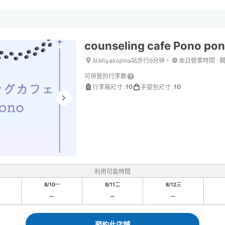
counseling cafe Pono po
从Miyakojima站步行6分钟。
本日營業時間
:
可保管的行李數
10
10
行李箱尺寸
:
手提包尺寸
:
利用可能時間
8/10
一
8/11
二
8/12
三
預約此店舖