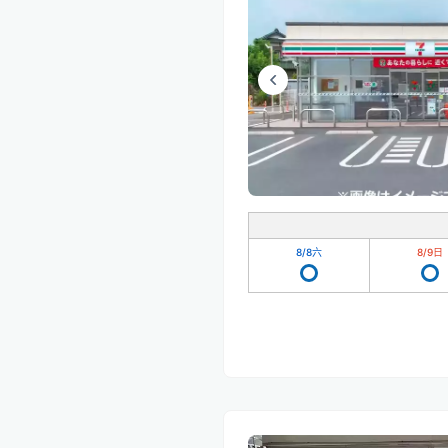
8/8
六
8/9
日