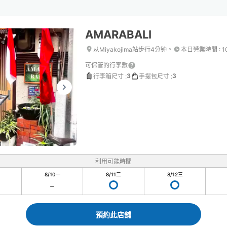
AMARABALI
从Miyakojima站步行4分钟。
本日營業時間
:
1
可保管的行李數
3
3
行李箱尺寸
:
手提包尺寸
:
利用可能時間
8/10
一
8/11
二
8/12
三
預約此店舖