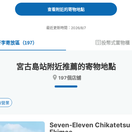
forward
backward
to
to
查看附近的寄物地點
interact
interact
with
with
the
the
最近更新時間：2026/8/7
calendar
calendar
and
and
select
select
行李寄放區
（
197
）
投幣式置物櫃
a
a
date.
date.
Press
Press
宮古島站附近推薦的寄物地點
the
the
question
question
197個店舖
mark
mark
key
key
to
to
get
get
the
the
時營業
keyboard
keyboard
shortcuts
shortcuts
for
for
Seven-Eleven Chikatetsu
changing
changing
dates.
dates.