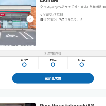
Ekimae
从Miyakojima站步行1分钟。
本日營業時間
:
0
可保管的行李數
5
8
行李箱尺寸
:
手提包尺寸
:
利用可能時間
8/10
一
8/11
二
8/12
三
預約此店舖
Rice flour takoyaki88