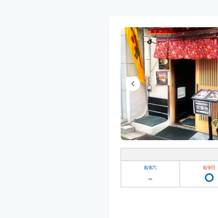
8/8
六
8/9
日