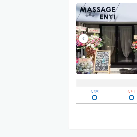
8/8
六
8/9
日