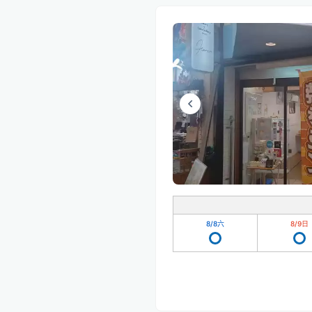
8/8
六
8/9
日