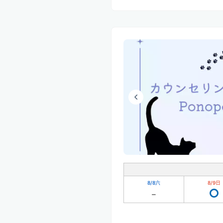
8/8
六
8/9
日