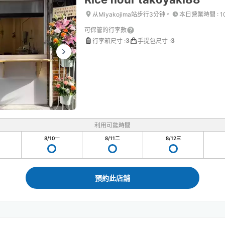
从Miyakojima站步行3分钟。
本日營業時間
:
1
可保管的行李數
3
3
行李箱尺寸
:
手提包尺寸
:
利用可能時間
8/10
一
8/11
二
8/12
三
預約此店舖