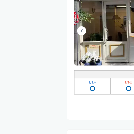
8/8
六
8/9
日