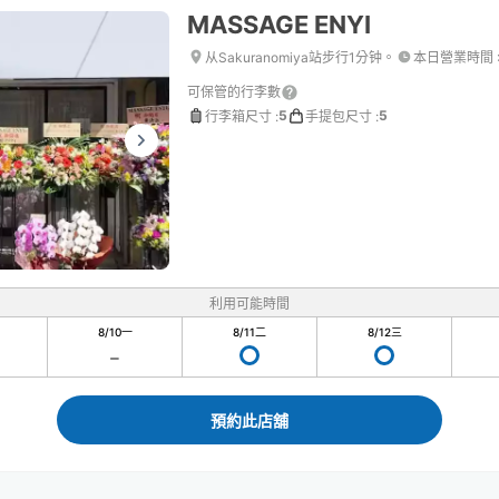
MASSAGE ENYI
从Sakuranomiya站步行1分钟。
本日營業時間
可保管的行李數
5
5
行李箱尺寸
:
手提包尺寸
:
利用可能時間
8/10
一
8/11
二
8/12
三
預約此店舖