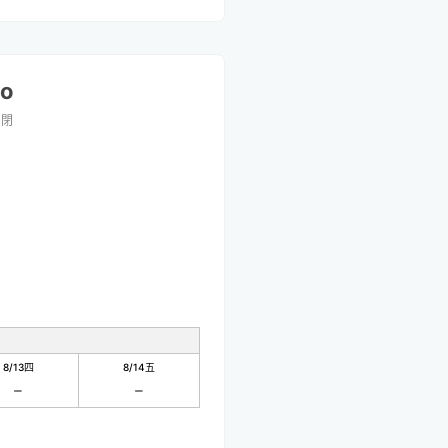
no
關閉
8/13
四
8/14
五