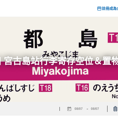
註冊成為
26] 宮古島站行李寄存空位＆置
-
Navigate
Navigate