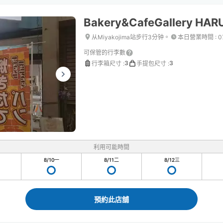
Bakery&CafeGallery HAR
从Miyakojima站步行3分钟。
本日營業時間
:
0
可保管的行李數
3
3
行李箱尺寸
:
手提包尺寸
:
利用可能時間
8/10
一
8/11
二
8/12
三
預約此店舖