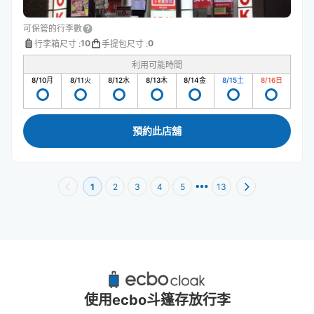
可保管的行李數
10
0
行李箱尺寸
:
手提包尺寸
:
利用可能時間
8/10
月
8/11
火
8/12
水
8/13
木
8/14
金
8/15
土
8/16
日
預約此店舖
1
2
3
4
5
13
天滿站附近推薦的寄物櫃
4個投幣式置物櫃
使用ecbo斗篷存放行李