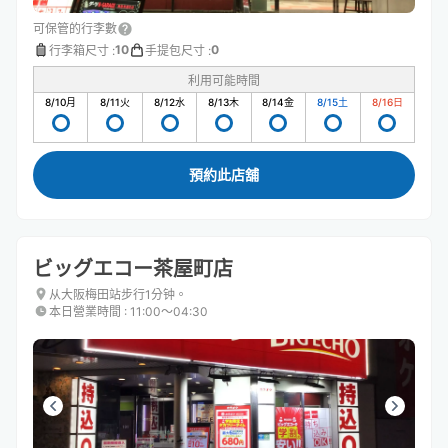
可保管的行李數
10
0
行李箱尺寸
:
手提包尺寸
:
利用可能時間
8/10
月
8/11
火
8/12
水
8/13
木
8/14
金
8/15
土
8/16
日
預約此店舖
ビッグエコー茶屋町店
从大阪梅田站步行1分钟。
本日營業時間
:
11:00〜04:30