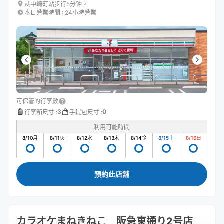
从中崎町站步行5分钟。
本日營業時間
:
24小時營業
可保管的行李數
3
0
行李箱尺寸
:
手提包尺寸
:
利用可能時間
8/10
月
8/11
火
8/12
水
8/13
木
8/14
金
8/15
土
8/16
日
預約此店舖
カラオケまねきねこ 阪急東通り2号店