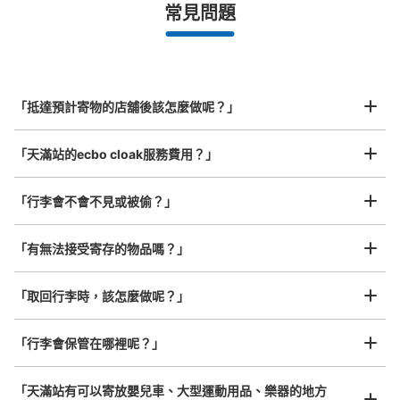
最長邊未滿45cm的行李（小型背包、手提包、手提行李
常見問題
等）
事先用手機預約

全國有1,000家以上合作店鋪
指定的日期和時間
JR 環状線天満駅改札外コインロッカー①
北起北海道，南至沖繩，以都市為中心，全國皆可使用此服務。
从JR 環状線天満駅站步行分钟。
行李箱尺寸
本日營業時間
:
06:00
〜
23:00
¥800
「抵達預計寄物的店舖後該怎麼做呢？」
/
日
改札口から南側の看板の方に行くとある。 使用率高い 終
日使用可能
最長邊45cm以上的行李（行李箱、樂器、嬰兒車等）
「天滿站的ecbo cloak服務費用？」
「行李會不會不見或被偷？」
許多地點佳/條件優的店鋪
工作人員拍完行李照片後

「有無法接受寄存的物品嗎？」
我們與許多地點方便的車站內店舖以及24小時營業的店鋪合作。
即完成寄存手續
「取回行李時，該怎麼做呢？」
「行李會保管在哪裡呢？」
可保管的行李數
大的
:
2
/
¥600
中等的
:
8
/
¥400
小的
:
32
/
¥300
付款方式
「天滿站有可以寄放嬰兒車、大型運動用品、樂器的地方
現金