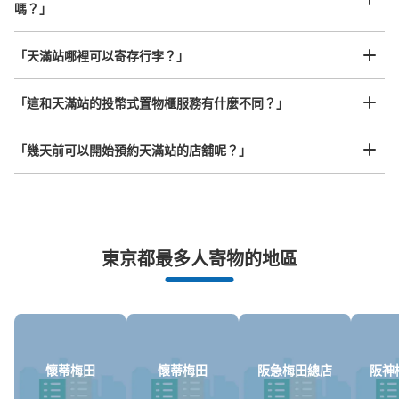
嗎？」
查看此投幣式儲物櫃的位置
任何尺寸的行李都OK
「天滿站哪裡可以寄存行李？」
放下行李，愉快度過一整天！
樂器、嬰兒車、腳踏車等，只要是1個人能搬運的行李尺寸就OK
「這和天滿站的投幣式置物櫃服務有什麼不同？」
JR 大阪環状線天満駅改札外コインロッカ
ー②
「幾天前可以開始預約天滿站的店舖呢？」
从JR 大阪環状線天満駅站步行分钟。
本日營業時間
:
06:00
〜
23:00
改札口から南側という看板の方に行く。切符売り場前にあ
る。 使用率高い。 終日使用可能
突發狀況下的安心理賠
東京都最多人寄物的地區
發生行李破損、被偷等狀況時安心有保障
懷蒂梅田
懷蒂梅田
阪急梅田總店
阪神