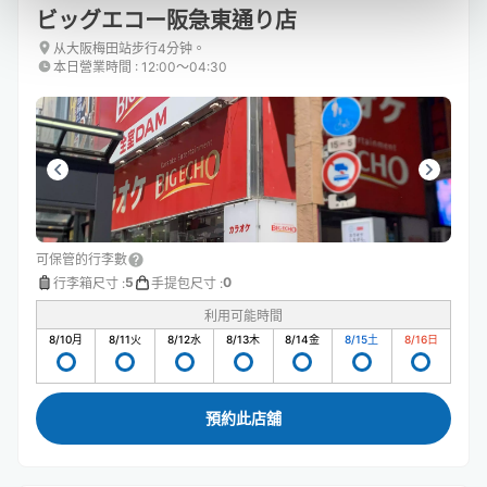
ビッグエコー阪急東通り店
从大阪梅田站步行4分钟。
本日營業時間
:
12:00〜04:30
可保管的行李數
5
0
行李箱尺寸
:
手提包尺寸
:
利用可能時間
8/10
月
8/11
火
8/12
水
8/13
木
8/14
金
8/15
土
8/16
日
預約此店舖