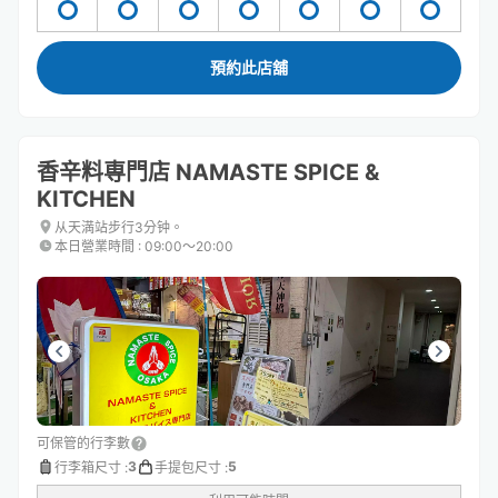
預約此店舖
香辛料専門店 NAMASTE SPICE &
KITCHEN
从天満站步行3分钟。
本日營業時間
:
09:00〜20:00
可保管的行李數
3
5
行李箱尺寸
:
手提包尺寸
: