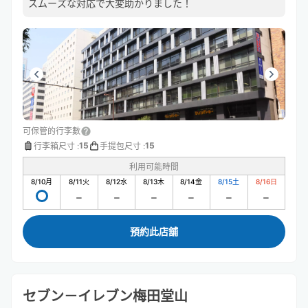
スムーズな対応で大変助かりました！
可保管的行李數
15
15
行李箱尺寸
:
手提包尺寸
:
利用可能時間
8/10
月
8/11
火
8/12
水
8/13
木
8/14
金
8/15
土
8/16
日
預約此店舖
セブン－イレブン梅田堂山