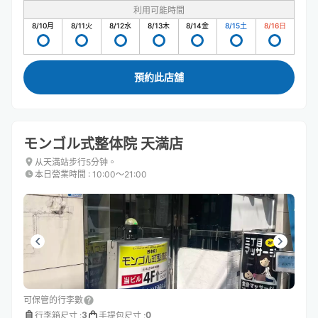
利用可能時間
8/10
月
8/11
火
8/12
水
8/13
木
8/14
金
8/15
土
8/16
日
預約此店舖
モンゴル式整体院 天満店
从天満站步行5分钟。
本日營業時間
:
10:00〜21:00
可保管的行李數
3
0
行李箱尺寸
:
手提包尺寸
: