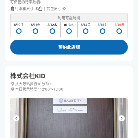
可保管的行李數
3
0
行李箱尺寸
:
手提包尺寸
:
利用可能時間
8/10
月
8/11
火
8/12
水
8/13
木
8/14
金
8/15
土
8/16
日
預約此店舖
株式会社KID
从大阪站步行10分钟。
本日營業時間
:
12:00〜18:00