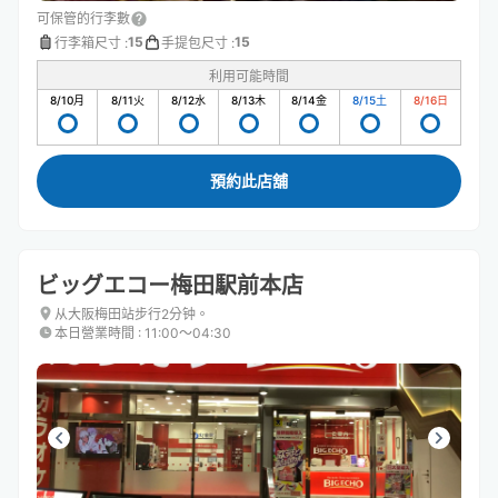
可保管的行李數
15
15
行李箱尺寸
:
手提包尺寸
:
利用可能時間
8/10
月
8/11
火
8/12
水
8/13
木
8/14
金
8/15
土
8/16
日
預約此店舖
ビッグエコー梅田駅前本店
从大阪梅田站步行2分钟。
本日營業時間
:
11:00〜04:30