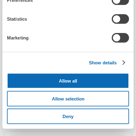
Preferences
おかえりキッチン
从天神橋筋六丁目站步行3分钟。
本日營業時間
:
11:30〜17:00
Statistics
Marketing
Show details
可保管的行李數
5
5
行李箱尺寸
:
手提包尺寸
:
Allow all
利用可能時間
8/10
月
8/11
火
8/12
水
8/13
木
8/14
金
8/15
土
8/16
日
Allow selection
預約此店舖
Deny