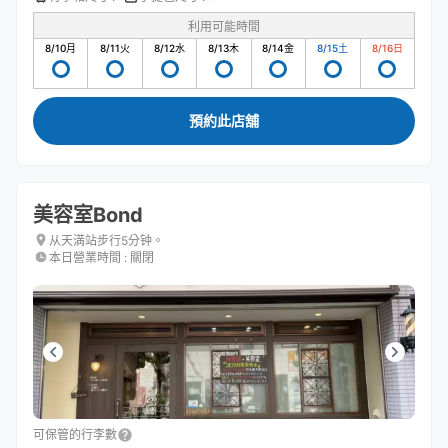
利用可能時間
8/10
月
8/11
火
8/12
水
8/13
木
8/14
金
8/15
土
8/16
日
預約此店舖
美容室Bond
从天満站步行5分钟。
本日營業時間
:
關閉
可保管的行李數