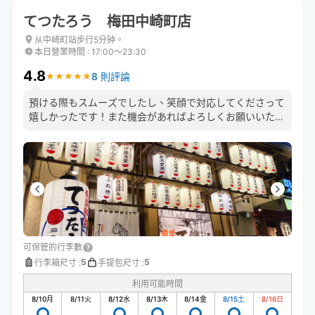
てつたろう 梅田中崎町店
从中崎町站步行5分钟。
本日營業時間
:
17:00〜23:30
4.8
8 則評論
★
★
★
★
★
★
★
★
★
★
預ける際もスムーズでしたし、笑顔で対応してくださって
嬉しかったです！また機会があればよろしくお願いいたし
ます🙌
可保管的行李數
5
5
行李箱尺寸
:
手提包尺寸
:
利用可能時間
8/10
月
8/11
火
8/12
水
8/13
木
8/14
金
8/15
土
8/16
日