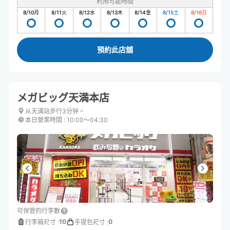
利用可能時間
8/10
月
8/11
火
8/12
水
8/13
木
8/14
金
8/15
土
8/16
日
預約此店舖
メガビッグ天満本店
从天満站步行3分钟。
本日營業時間
:
10:00〜04:30
可保管的行李數
10
0
行李箱尺寸
:
手提包尺寸
: