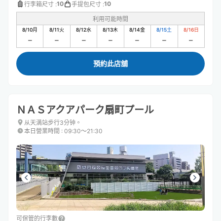
10
10
行李箱尺寸
:
手提包尺寸
:
利用可能時間
8/10
月
8/11
火
8/12
水
8/13
木
8/14
金
8/15
土
8/16
日
預約此店舖
ＮＡＳアクアパーク扇町プール
从天満站步行3分钟。
本日營業時間
:
09:30〜21:30
可保管的行李數