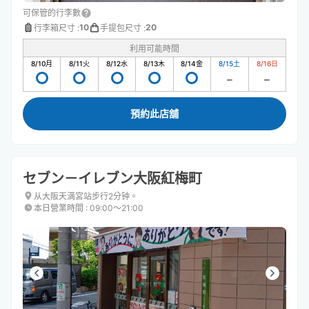
可保管的行李數
10
20
行李箱尺寸
:
手提包尺寸
:
利用可能時間
8/10
月
8/11
火
8/12
水
8/13
木
8/14
金
8/15
土
8/16
日
預約此店舖
セブン－イレブン大阪紅梅町
从大阪天満宮站步行2分钟。
本日營業時間
:
09:00〜21:00