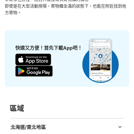
即使是在大型活動現場，寄物櫃全滿的狀態下，也能在附近找到地
方寄物。
可保管的行李數
中等的
:
6
/
¥400
小的
:
15
/
¥300
快速又方便！首先下載App吧！
付款方式
現金
查看此投幣式儲物櫃的位置
大阪メトロ堺筋線扇町駅北改札外コインロ
ッカー①
區域
从大阪メトロ堺筋線扇町駅站步行分钟。
本日營業時間
:
06:00
〜
23:00
2A2B出入口階段下にある
北海道/東北地區
北海道
青森縣
岩手縣
宮城縣
秋田縣
山形縣
福島縣