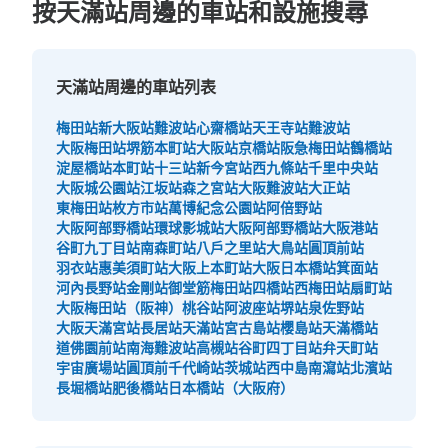
按天滿站周邊的車站和設施搜尋
天滿站周邊的車站列表
梅田站
新大阪站
難波站
心齋橋站
天王寺站
難波站
大阪梅田站
堺筋本町站
大阪站
京橋站
阪急梅田站
鶴橋站
淀屋橋站
本町站
十三站
新今宮站
西九條站
千里中央站
大阪城公園站
江坂站
森之宮站
大阪難波站
大正站
東梅田站
枚方市站
萬博紀念公園站
阿倍野站
大阪阿部野橋站
環球影城站
大阪阿部野橋站
大阪港站
谷町九丁目站
南森町站
八戶之里站
大鳥站
圓頂前站
羽衣站
惠美須町站
大阪上本町站
大阪日本橋站
箕面站
河內長野站
金剛站
御堂筋梅田站
四橋站
西梅田站
扇町站
大阪梅田站（阪神）
桃谷站
阿波座站
堺站
泉佐野站
大阪天滿宮站
長居站
天滿站
宮古島站
櫻島站
天滿橋站
道佛園前站
南海難波站
高槻站
谷町四丁目站
弁天町站
宇宙廣場站
圓頂前千代崎站
茨城站
西中島南瀉站
北濱站
長堀橋站
肥後橋站
日本橋站（大阪府）