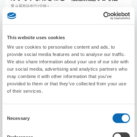
从福島站步行2分钟。
本日營業時間
:
24小時營業
This website uses cookies
We use cookies to personalise content and ads, to
provide social media features and to analyse our traffic.
We also share information about your use of our site with
可保管的行李數
our social media, advertising and analytics partners who
7
0
行李箱尺寸
:
手提包尺寸
:
may combine it with other information that you’ve
利用可能時間
provided to them or that they’ve collected from your use
8/10
月
8/11
火
8/12
水
8/13
木
8/14
金
8/15
土
8/16
日
of their services.
預約此店舖
Consent
Necessary
Selection