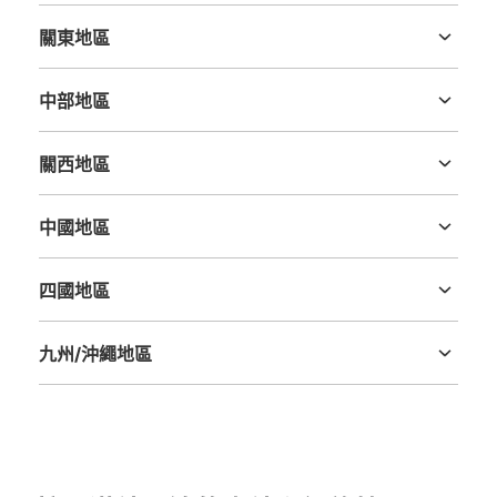
關東地區
茨城縣
栃木縣
群馬縣
埼玉縣
千葉縣
東京都
神奈川縣
中部地區
新潟縣
富山縣
石川縣
福井縣
山梨縣
長野縣
岐阜縣
静岡縣
愛知縣
關西地區
三重縣
滋賀縣
京都府
大阪府
兵庫縣
奈良縣
和歌山縣
可保管的行李數
中國地區
中等的
:
3
/
¥500
小的
:
15
/
¥300
鳥取縣
島根縣
岡山縣
廣島縣
山口縣
付款方式
現金
四國地區
德島縣
香川縣
愛媛縣
高知縣
查看此投幣式儲物櫃的位置
九州/沖繩地區
福岡縣
佐賀縣
長崎縣
熊本縣
大分縣
宮崎縣
鹿児島縣
沖縄縣