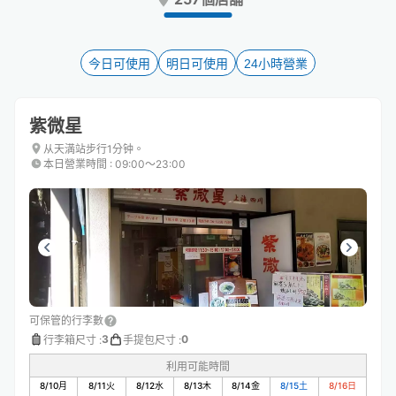
the
the
question
question
mark
mark
key
key
今日可使用
明日可使用
24小時營業
to
to
get
get
the
the
紫微星
keyboard
keyboard
shortcuts
shortcuts
从天満站步行1分钟。
本日營業時間
:
09:00〜23:00
for
for
changing
changing
dates.
dates.
可保管的行李數
3
0
行李箱尺寸
:
手提包尺寸
:
利用可能時間
8/10
月
8/11
火
8/12
水
8/13
木
8/14
金
8/15
土
8/16
日