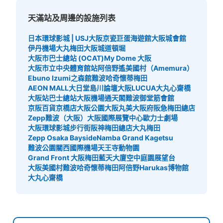
天滿站及周邊的設施列表
日本環球影城 | USJ
大阪京瓷巨蛋
海遊館
大阪城會館
伊丹機場
大丸梅田
大阪城
道頓堀
大阪市巴士總站 (OCAT)
My Dome 大阪
大阪市立中央體育館站
阿倍野遙
美國村（Amemura）
Ebuno Izumi之森館
難波哈奇
懷蒂梅田
AEON MALL大日
堂島川論壇
大阪LUCUA
大丸心齋橋
大阪站巴士總站
大阪機場
通天閣
難波御堂筋會館
京阪百貨京橋店
大阪公園
大阪丸美
大阪府
阪急梅田總店
Zepp難波（大阪）
大阪國際展覽中心
歐力士劇場
大阪環球影城步行街
阪神梅田總店
大丸梅田
Zepp Osaka Bayside
Namba Grand Kagetsu
難波公園
關西國際機場
天王寺動物園
Grand Front 大阪
梅田藍天大廈空中庭園展望台
大阪美國村
難波哈奇
懷蒂梅田
阿倍野Harukas博物館
大丸心齋橋