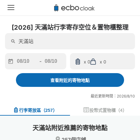
[2026] 天滿站行李寄存空位＆置物櫃整理
-
x 0
x 0
Navigate
Navigate
forward
backward
to
to
查看附近的寄物地點
interact
interact
with
with
最近更新時間：2026/8/10
the
the
calendar
calendar
行李寄放區
（
257
）
投幣式置物櫃
（
4
）
and
and
select
select
a
a
天滿站附近推薦的寄物地點
date.
date.
Press
Press
257個店舖