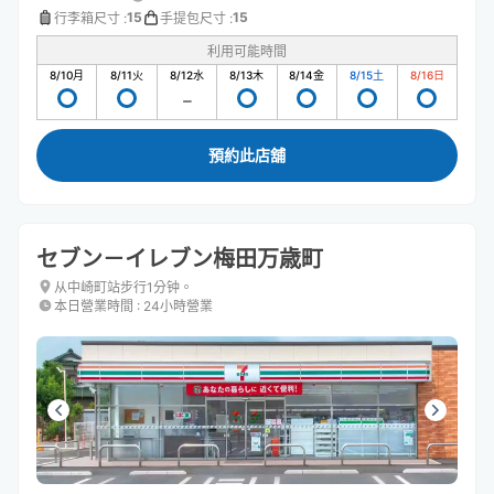
15
15
行李箱尺寸
:
手提包尺寸
:
利用可能時間
8/10
月
8/11
火
8/12
水
8/13
木
8/14
金
8/15
土
8/16
日
預約此店舖
セブン－イレブン梅田万歳町
从中崎町站步行1分钟。
本日營業時間
:
24小時營業