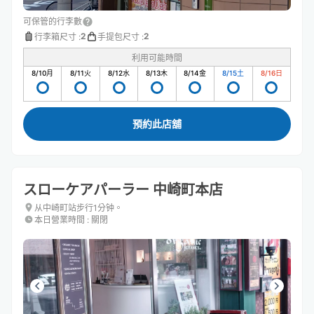
可保管的行李數
2
2
行李箱尺寸
:
手提包尺寸
:
利用可能時間
8/10
月
8/11
火
8/12
水
8/13
木
8/14
金
8/15
土
8/16
日
預約此店舖
スローケアパーラー 中崎町本店
从中崎町站步行1分钟。
本日營業時間
:
關閉