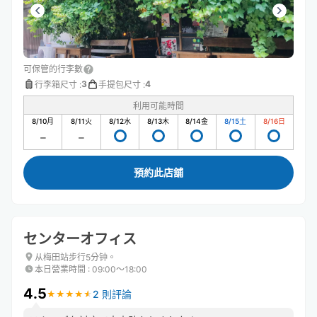
可保管的行李數
3
4
行李箱尺寸
:
手提包尺寸
:
利用可能時間
8/10
月
8/11
火
8/12
水
8/13
木
8/14
金
8/15
土
8/16
日
預約此店舖
センターオフィス
从梅田站步行5分钟。
本日營業時間
:
09:00〜18:00
4.5
2 則評論
★
★
★
★
★
★
★
★
★
★