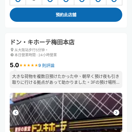
預約此店舖
ドン・キホーテ梅田本店
从大阪站步行5分钟。
本日營業時間
:
24小時營業
5.0
9 則評論
★
★
★
★
★
★
★
★
★
★
大きな荷物を複数日預けたかった中、朝早く預け夜も引き
取りに行ける拠点があって助かりました。3Fの預け場所
に直通のエスカレーターがあるおかげで店内を右往左往せ
ずにすみますし預け入れや、受け取りもスムーズでした。
また機会があれば利用します。