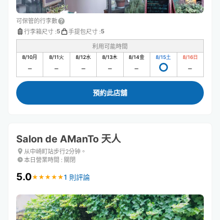
可保管的行李數
5
5
行李箱尺寸
:
手提包尺寸
:
利用可能時間
8/10
月
8/11
火
8/12
水
8/13
木
8/14
金
8/15
土
8/16
日
預約此店舖
Salon de AManTo 天人
从中崎町站步行2分钟。
本日營業時間
:
關閉
5.0
1 則評論
★
★
★
★
★
★
★
★
★
★