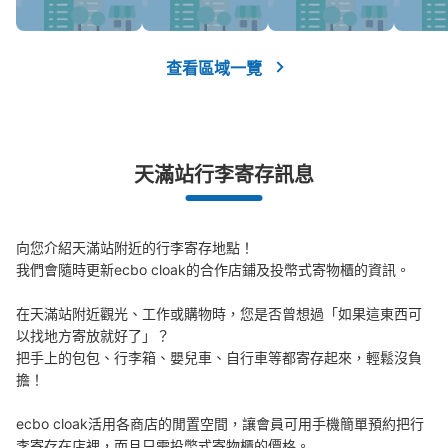
可保管的行李數
中等的
:
6
/
¥400
小的
:
15
/
¥300
查看區域一覽
付款方式
現金
查看此投幣式儲物櫃的位置
天滿站行李寄存訊息
JR 大阪環状線天満駅改札外コインロッカ
ー③
向您介紹天滿站附近的行李寄存地點！

我們會隨時更新ecbo cloak的合作店鋪及投幣式寄物櫃的資訊。

从JR 大阪環状線天満駅站步行1分钟。
本日營業時間
:
06:00
〜
23:00
在天滿站附近觀光、工作或購物時，您是否曾想過「如果這東西可
改札口から北側の看板の方に歩いていく。駅事務室奥にあ
以找地方寄放就好了」？

る。 終日使用可能 使用率高い
把手上的包包、行李箱、嬰兒車、自行車等都寄存起來，輕鬆沒負
擔！

ecbo cloak活用各商店的閒置空間，讓會員可用手機簡單預約把行
李寄存在店裡，而且只需投幣式寄物櫃的價格。
