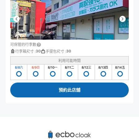
可保管的行李數
30
30
行李箱尺寸
:
手提包尺寸
:
利用可能時間
8/8
六
8/9
日
8/10
一
8/11
二
8/12
三
8/13
四
8/14
五
預約此店舖
泉佐野站附近推薦的寄物櫃