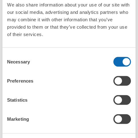
¥500
/
日
We also share information about your use of our site with
our social media, advertising and analytics partners who
最長邊未滿45cm的行李（小型背包、手提包、手提行李
常見問題
等）
事先用手機預約

may combine it with other information that you’ve
全國有1,000家以上合作店鋪
指定的日期和時間
provided to them or that they’ve collected from your use
北起北海道，南至沖繩，以都市為中心，全國皆可使用此服務。
of their services.
行李箱尺寸
¥800
「抵達預計寄物的店舖後該怎麼做呢？」
/
日
Consent
最長邊45cm以上的行李（行李箱、樂器、嬰兒車等）
Necessary
Selection
「泉佐野站的ecbo cloak服務費用？」
「行李會不會不見或被偷？」
Preferences
許多地點佳/條件優的店鋪
工作人員拍完行李照片後

「有無法接受寄存的物品嗎？」
Statistics
我們與許多地點方便的車站內店舖以及24小時營業的店鋪合作。
即完成寄存手續
「取回行李時，該怎麼做呢？」
Marketing
「行李會保管在哪裡呢？」