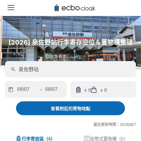
[2026] 泉佐野站行李寄存空位＆置物櫃整理
-
x 0
x 0
Navigate
Navigate
forward
backward
to
to
查看附近的寄物地點
interact
interact
with
with
最近更新時間：2026/8/7
the
the
calendar
calendar
行李寄放區
（
4
）
投幣式置物櫃
（
0
）
and
and