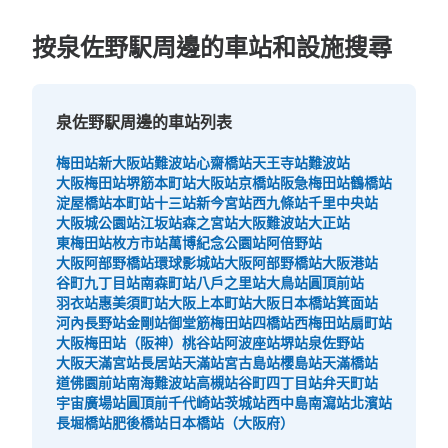
按泉佐野駅周邊的車站和設施搜尋
泉佐野駅周邊的車站列表
梅田站
新大阪站
難波站
心齋橋站
天王寺站
難波站
大阪梅田站
堺筋本町站
大阪站
京橋站
阪急梅田站
鶴橋站
淀屋橋站
本町站
十三站
新今宮站
西九條站
千里中央站
大阪城公園站
江坂站
森之宮站
大阪難波站
大正站
東梅田站
枚方市站
萬博紀念公園站
阿倍野站
大阪阿部野橋站
環球影城站
大阪阿部野橋站
大阪港站
谷町九丁目站
南森町站
八戶之里站
大鳥站
圓頂前站
羽衣站
惠美須町站
大阪上本町站
大阪日本橋站
箕面站
河內長野站
金剛站
御堂筋梅田站
四橋站
西梅田站
扇町站
大阪梅田站（阪神）
桃谷站
阿波座站
堺站
泉佐野站
大阪天滿宮站
長居站
天滿站
宮古島站
櫻島站
天滿橋站
道佛園前站
南海難波站
高槻站
谷町四丁目站
弁天町站
宇宙廣場站
圓頂前千代崎站
茨城站
西中島南瀉站
北濱站
長堀橋站
肥後橋站
日本橋站（大阪府）