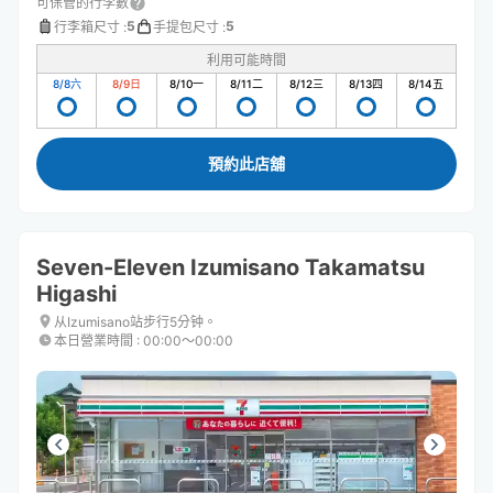
可保管的行李數
5
5
行李箱尺寸
:
手提包尺寸
:
利用可能時間
8/8
六
8/9
日
8/10
一
8/11
二
8/12
三
8/13
四
8/14
五
預約此店舖
Seven-Eleven Izumisano Takamatsu
Higashi
从Izumisano站步行5分钟。
本日營業時間
:
00:00〜00:00