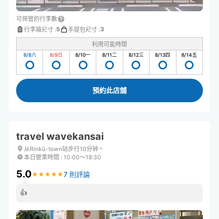
可保管的行李數
5
3
行李箱尺寸
:
手提包尺寸
:
利用可能時間
8/8
六
8/9
日
8/10
一
8/11
二
8/12
三
8/13
四
8/14
五
預約此店舖
travel wavekansai
从Rinkū-town站步行10分钟。
本日營業時間
:
10:00〜18:30
5.0
7 則評論
★
★
★
★
★
★
★
★
★
★
👍