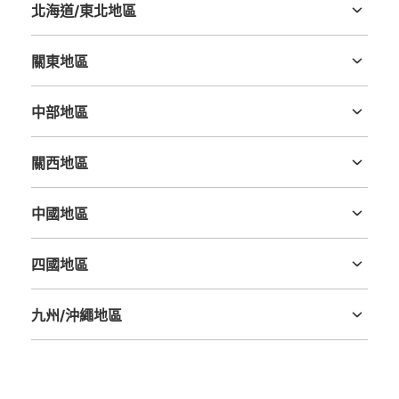
北海道/東北地區
北海道
青森縣
岩手縣
宮城縣
秋田縣
山形縣
福島縣
關東地區
茨城縣
栃木縣
群馬縣
埼玉縣
千葉縣
東京都
神奈川縣
中部地區
新潟縣
富山縣
石川縣
福井縣
山梨縣
長野縣
岐阜縣
静岡縣
愛知縣
關西地區
三重縣
滋賀縣
京都府
大阪府
兵庫縣
奈良縣
和歌山縣
中國地區
鳥取縣
島根縣
岡山縣
廣島縣
山口縣
四國地區
德島縣
香川縣
愛媛縣
高知縣
九州/沖繩地區
福岡縣
佐賀縣
長崎縣
熊本縣
大分縣
宮崎縣
鹿児島縣
沖縄縣