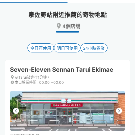
select
select
a
a
泉佐野站附近推薦的寄物地點
date.
date.
Press
Press
4個店舖
the
the
question
question
mark
mark
key
key
今日可使用
明日可使用
24小時營業
to
to
get
get
the
the
Seven-Eleven Sennan Tarui Ekimae
keyboard
keyboard
shortcuts
shortcuts
从Tarui站步行1分钟。
本日營業時間
:
00:00〜00:00
for
for
changing
changing
dates.
dates.