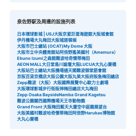
泉佐野駅及周邊的設施列表
日本環球影城 | USJ
大阪京瓷巨蛋
海遊館
大阪城會館
伊丹機場
大丸梅田
大阪城
道頓堀
大阪市巴士總站 (OCAT)
My Dome 大阪
大阪市立中央體育館站
阿倍野遙
美國村（Amemura）
Ebuno Izumi之森館
難波哈奇
懷蒂梅田
AEON MALL大日
堂島川論壇
大阪LUCUA
大丸心齋橋
大阪站巴士總站
大阪機場
通天閣
難波御堂筋會館
京阪百貨京橋店
大阪公園
大阪丸美
大阪府
阪急梅田總店
Zepp難波（大阪）
大阪國際展覽中心
歐力士劇場
大阪環球影城步行街
阪神梅田總店
大丸梅田
Zepp Osaka Bayside
Namba Grand Kagetsu
難波公園
關西國際機場
天王寺動物園
Grand Front 大阪
梅田藍天大廈空中庭園展望台
大阪美國村
難波哈奇
懷蒂梅田
阿倍野Harukas博物館
大丸心齋橋