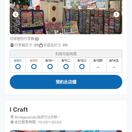
可保管的行李數
20
20
行李箱尺寸
:
手提包尺寸
:
利用可能時間
8/8
六
8/9
日
8/10
一
8/11
二
8/12
三
8/13
四
8/14
五
預約此店舖
I Craft
从Hagurazaki站步行3分钟。
本日營業時間
:
10:00〜20:00