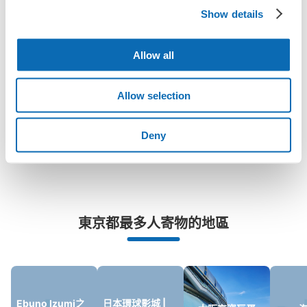
Show details
「泉佐野站有可以寄放嬰兒車、大型運動用品、樂器的地方
嗎？」
任何尺寸的行李都OK
Allow all
「泉佐野站哪裡可以寄存行李？」
放下行李，愉快度過一整天！
樂器、嬰兒車、腳踏車等，只要是1個人能搬運的行李尺寸就OK
Allow selection
「這和泉佐野站的投幣式置物櫃服務有什麼不同？」
Deny
「幾天前可以開始預約泉佐野站的店舖呢？」
突發狀況下的安心理賠
東京都最多人寄物的地區
發生行李破損、被偷等狀況時安心有保障
Ebuno Izumi之
日本環球影城 |