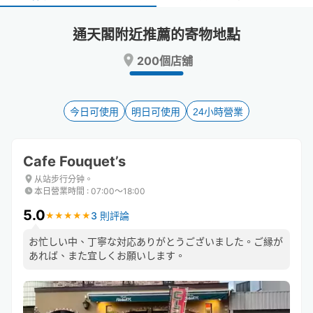
select
select
a
a
通天閣附近推薦的寄物地點
date.
date.
Press
Press
200個店舖
the
the
question
question
mark
mark
key
key
今日可使用
明日可使用
24小時營業
to
to
get
get
the
the
Cafe Fouquet’s
keyboard
keyboard
shortcuts
shortcuts
从站步行分钟。
本日營業時間
:
07:00〜18:00
for
for
changing
changing
5.0
3 則評論
★
★
★
★
★
★
★
★
★
★
dates.
dates.
お忙しい中、丁寧な対応ありがとうございました。ご縁が
あれば、また宜しくお願いします。