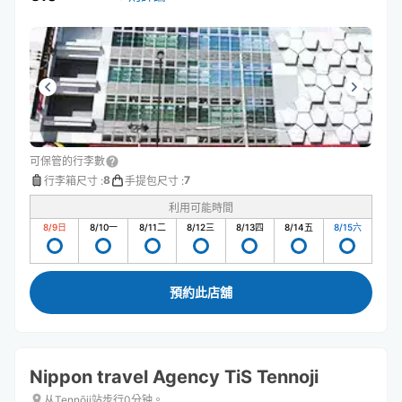
可保管的行李數
8
7
行李箱尺寸
:
手提包尺寸
:
利用可能時間
8/9
日
8/10
一
8/11
二
8/12
三
8/13
四
8/14
五
8/15
六
預約此店舖
Nippon travel Agency TiS Tennoji
从Tennōji站步行0分钟。