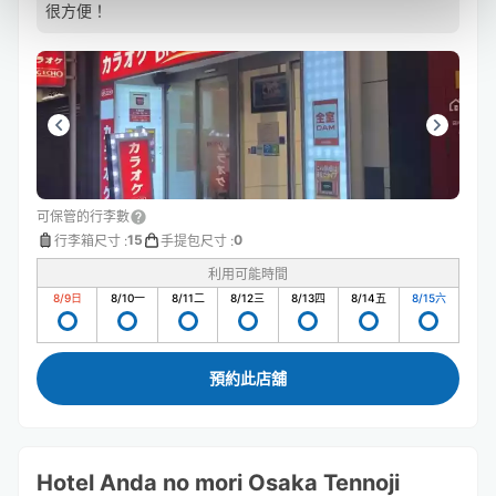
很方便！
可保管的行李數
15
0
行李箱尺寸
:
手提包尺寸
:
利用可能時間
8/9
日
8/10
一
8/11
二
8/12
三
8/13
四
8/14
五
8/15
六
預約此店舖
Hotel Anda no mori Osaka Tennoji