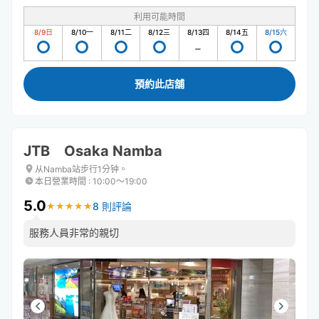
利用可能時間
8/9
日
8/10
一
8/11
二
8/12
三
8/13
四
8/14
五
8/15
六
預約此店舖
JTB Osaka Namba
从Namba站步行1分钟。
本日營業時間
:
10:00〜19:00
5.0
8 則評論
★
★
★
★
★
★
★
★
★
★
服務人員非常的親切