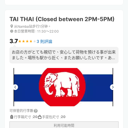
TAI THAI (Closed between 2PM-5PM)
从Namba站步行1分钟。
本日營業時間
:
11:30〜22:00
3.7
3 則評論
★
★
★
★
★
★
★
★
★
★
お店の方がとても親切で、安心して荷物を預ける事が出来
ました。場所も駅から近く、またお願いしたいです。あり
がとうございました。
可保管的行李數
20
20
行李箱尺寸
:
手提包尺寸
:
利用可能時間