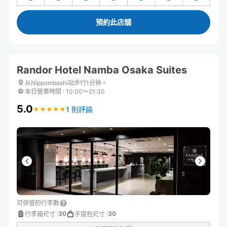
預約此店舖
Randor Hotel Namba Osaka Suites
从Nippombashi站步行1分钟。
本日營業時間
:
10:00〜21:30
5.0
1 則評論
★
★
★
★
★
★
★
★
★
★
可保管的行李數
30
30
行李箱尺寸
:
手提包尺寸
: