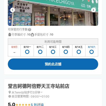
可保管的行李數
10
10
行李箱尺寸
:
手提包尺寸
:
利用可能時間
8/9
日
8/10
一
8/11
二
8/12
三
8/13
四
8/14
五
8/15
六
預約此店舖
堂吉訶德阿倍野天王寺站前店
从Tennōji站步行3分钟。
本日營業時間
:
09:00〜01:00
5.0
5 則評論
★
★
★
★
★
★
★
★
★
★