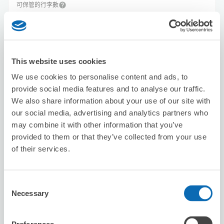
可保管的行李數
20
10
行李箱尺寸
:
手提包尺寸
:
利用可能時間
8/9
日
8/10
一
8/11
二
8/12
三
8/13
四
8/14
五
8/15
六
This website uses cookies
We use cookies to personalise content and ads, to
預約此店舖
provide social media features and to analyse our traffic.
We also share information about your use of our site with
our social media, advertising and analytics partners who
EDION Kintetsu Abeno Harukas Store
may combine it with other information that you’ve
provided to them or that they’ve collected from your use
从Osaka-Abenobashi站步行3分钟。
本日營業時間
:
10:00〜19:30
of their services.
4.8
4 則評論
★
★
★
★
★
★
★
★
★
★
店員人都很親切，這個服務好讚
Consent
Necessary
Selection