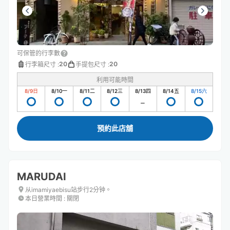
可保管的行李數
20
20
行李箱尺寸
:
手提包尺寸
:
利用可能時間
8/9
日
8/10
一
8/11
二
8/12
三
8/13
四
8/14
五
8/15
六
預約此店舖
MARUDAI
从imamiyaebisu站步行2分钟。
本日營業時間
:
關閉