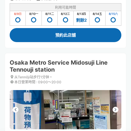
利用可能時間
8/9
日
8/10
一
8/11
二
8/12
三
8/13
四
8/14
五
8/15
六
剩餘2
預約此店舖
Osaka Metro Service Midosuji Line
Tennouji station
从Tennōji站步行1分钟。
本日營業時間
:
09:00〜20:00