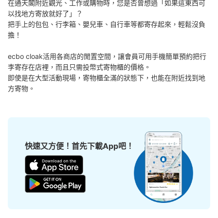
在通天閣附近觀光、工作或購物時，您是否曾想過「如果這東西可
以找地方寄放就好了」？

可保管的行李數
把手上的包包、行李箱、嬰兒車、自行車等都寄存起來，輕鬆沒負
大的
:
4
/
¥600
中等的
:
6
/
¥500
小的
:
30
/
¥300
擔！

付款方式
現金
ecbo cloak活用各商店的閒置空間，讓會員可用手機簡單預約把行
查看此投幣式儲物櫃的位置
李寄存在店裡，而且只需投幣式寄物櫃的價格。

即使是在大型活動現場，寄物櫃全滿的狀態下，也能在附近找到地
方寄物。
天王寺動物園コインロッカー②
从大阪メトロ堺筋線動物園前駅站步行7分钟。
本日營業時間
:
09:30
〜
17:00
新世界ゲートより入ってすぐ左側にある。 1000円札・
快速又方便！首先下載App吧！
500円玉の両替機あり