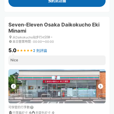
預約此店舖
Seven-Eleven Osaka Daikokucho Eki
Minami
从Daikokucho站步行4分钟。
本日營業時間
:
00:00〜00:00
5.0
2 則評論
★
★
★
★
★
★
★
★
★
★
Nice
可保管的行李數
6
0
行李箱尺寸
:
手提包尺寸
: