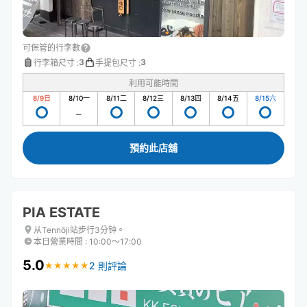
可保管的行李數
3
3
行李箱尺寸
:
手提包尺寸
:
利用可能時間
8/9
日
8/10
一
8/11
二
8/12
三
8/13
四
8/14
五
8/15
六
預約此店舖
PIA ESTATE
从Tennōji站步行3分钟。
本日營業時間
:
10:00〜17:00
5.0
2 則評論
★
★
★
★
★
★
★
★
★
★