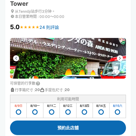
Tower
从Tennōji站步行3分钟。
本日營業時間
:
00:00〜00:00
5.0
24 則評論
★
★
★
★
★
★
★
★
★
★
可保管的行李數
20
20
行李箱尺寸
:
手提包尺寸
:
利用可能時間
8/9
日
8/10
一
8/11
二
8/12
三
8/13
四
8/14
五
8/15
六
預約此店舖