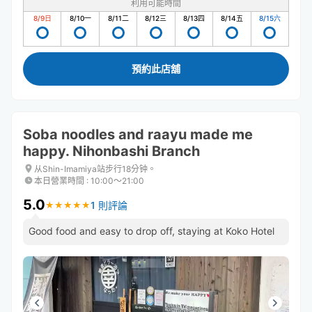
利用可能時間
8/9
日
8/10
一
8/11
二
8/12
三
8/13
四
8/14
五
8/15
六
預約此店舖
Soba noodles and raayu made me
happy. Nihonbashi Branch
从Shin-Imamiya站步行18分钟。
本日營業時間
:
10:00〜21:00
5.0
1 則評論
★
★
★
★
★
★
★
★
★
★
Good food and easy to drop off, staying at Koko Hotel