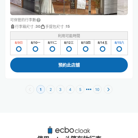
可保管的行李數
30
15
行李箱尺寸
:
手提包尺寸
:
利用可能時間
8/9
日
8/10
一
8/11
二
8/12
三
8/13
四
8/14
五
8/15
六
預約此店舖
1
2
3
4
5
10
通天閣附近推薦的寄物櫃
11個投幣式置物櫃