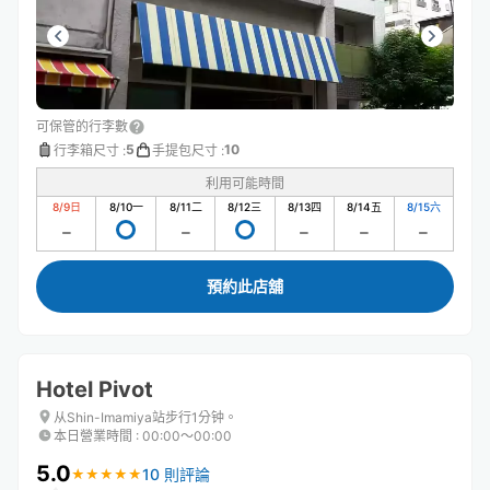
可保管的行李數
5
10
行李箱尺寸
:
手提包尺寸
:
利用可能時間
8/9
日
8/10
一
8/11
二
8/12
三
8/13
四
8/14
五
8/15
六
預約此店舖
Hotel Pivot
从Shin-Imamiya站步行1分钟。
本日營業時間
:
00:00〜00:00
5.0
10 則評論
★
★
★
★
★
★
★
★
★
★