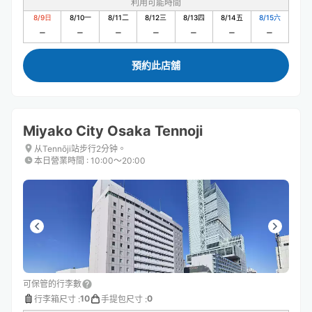
利用可能時間
8/9
日
8/10
一
8/11
二
8/12
三
8/13
四
8/14
五
8/15
六
預約此店舖
Miyako City Osaka Tennoji
从Tennōji站步行2分钟。
本日營業時間
:
10:00〜20:00
可保管的行李數
10
0
行李箱尺寸
:
手提包尺寸
: