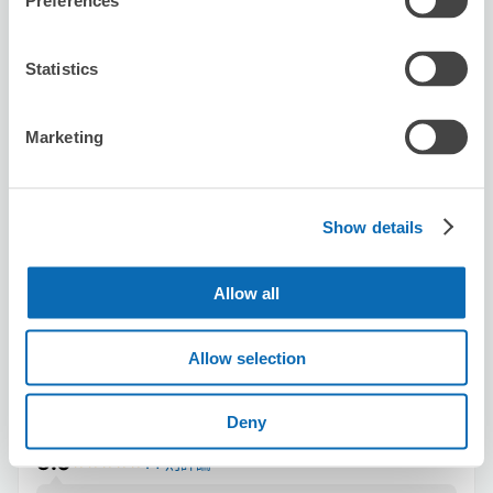
Preferences
Statistics
可保管的行李數
Marketing
25
10
行李箱尺寸
:
手提包尺寸
:
利用可能時間
8/9
日
8/10
一
8/11
二
8/12
三
8/13
四
8/14
五
8/15
六
Show details
預約此店舖
Allow all
Allow selection
Big Echo Tennoji Abeno Ekimae Store
从Tennōji站步行2分钟。
Deny
本日營業時間
:
09:00〜04:30
5.0
14 則評論
★
★
★
★
★
★
★
★
★
★