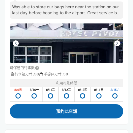
Was able to store our bags here near the station on our
last day before heading to the airport. Great service by
staff
可保管的行李數
50
50
行李箱尺寸
:
手提包尺寸
:
利用可能時間
8/9
日
8/10
一
8/11
二
8/12
三
8/13
四
8/14
五
8/15
六
預約此店舖