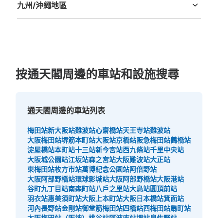
九州/沖繩地區
福岡縣
佐賀縣
長崎縣
熊本縣
大分縣
宮崎縣
鹿児島縣
沖縄縣
按通天閣周邊的車站和設施搜尋
可保管的行李數
大的
:
4
/
¥800
中等的
:
9
/
¥600
小的
:
12
/
¥400
付款方式
通天閣周邊的車站列表
現金
梅田站
新大阪站
難波站
心齋橋站
天王寺站
難波站
查看此投幣式儲物櫃的位置
大阪梅田站
堺筋本町站
大阪站
京橋站
阪急梅田站
鶴橋站
淀屋橋站
本町站
十三站
新今宮站
西九條站
千里中央站
大阪城公園站
江坂站
森之宮站
大阪難波站
大正站
東梅田站
枚方市站
萬博紀念公園站
阿倍野站
大阪メトロ堺筋線恵比寿町駅南改札外コイ
大阪阿部野橋站
環球影城站
大阪阿部野橋站
大阪港站
ンロッカー①
谷町九丁目站
南森町站
八戶之里站
大鳥站
圓頂前站
羽衣站
惠美須町站
大阪上本町站
大阪日本橋站
箕面站
从大阪メトロ堺筋線恵比寿町駅站步行分钟。
河內長野站
金剛站
御堂筋梅田站
四橋站
西梅田站
扇町站
本日營業時間
:
06:00
〜
23:00
大阪梅田站（阪神）
桃谷站
阿波座站
堺站
泉佐野站