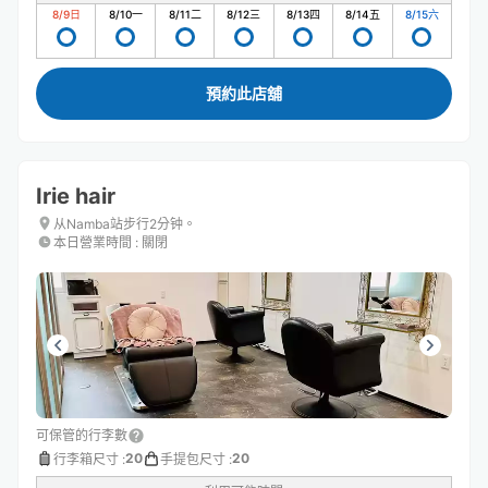
8/9
日
8/10
一
8/11
二
8/12
三
8/13
四
8/14
五
8/15
六
預約此店舖
Irie hair
从Namba站步行2分钟。
本日營業時間
:
關閉
可保管的行李數
20
20
行李箱尺寸
:
手提包尺寸
: