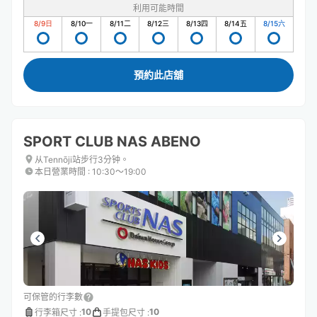
利用可能時間
8/9
日
8/10
一
8/11
二
8/12
三
8/13
四
8/14
五
8/15
六
預約此店舖
SPORT CLUB NAS ABENO
从Tennōji站步行3分钟。
本日營業時間
:
10:30〜19:00
可保管的行李數
10
10
行李箱尺寸
:
手提包尺寸
: