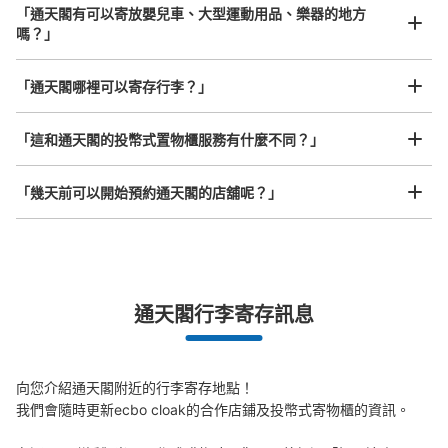
付款方式
「通天閣有可以寄放嬰兒車、大型運動用品、樂器的地方
現金
嗎？」
查看此投幣式儲物櫃的位置
任何尺寸的行李都OK
「通天閣哪裡可以寄存行李？」
放下行李，愉快度過一整天！
樂器、嬰兒車、腳踏車等，只要是1個人能搬運的行李尺寸就OK
「這和通天閣的投幣式置物櫃服務有什麼不同？」
天王寺動物園コインロッカー①
从大阪メトロ堺筋線動物園前駅站步行7分钟。
「幾天前可以開始預約通天閣的店舖呢？」
本日營業時間
:
09:30
〜
17:00
新世界ゲートより、入ってすぐ左側にある。 1000円札、
500円玉の両替機あり 月曜日定休日
突發狀況下的安心理賠
通天閣行李寄存訊息
發生行李破損、被偷等狀況時安心有保障
向您介紹通天閣附近的行李寄存地點！

我們會隨時更新ecbo cloak的合作店鋪及投幣式寄物櫃的資訊。
