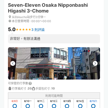
Seven-Eleven Osaka Nipponbashi
Higashi 3-Chome
从Ebisucho站步行3分钟。
本日營業時間
:
00:00〜00:00
5.0
3 則評論
★
★
★
★
★
★
★
★
★
★
非常好，有辦法溝通
可保管的行李數
20
10
行李箱尺寸
:
手提包尺寸
:
利用可能時間
8/9
日
8/10
一
8/11
二
8/12
三
8/13
四
8/14
五
8/15
六