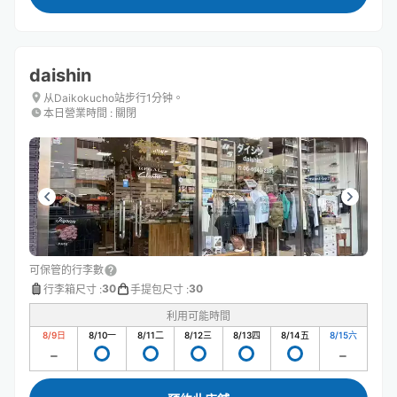
daishin
从Daikokucho站步行1分钟。
本日營業時間
:
關閉
可保管的行李數
30
30
行李箱尺寸
:
手提包尺寸
:
利用可能時間
8/9
日
8/10
一
8/11
二
8/12
三
8/13
四
8/14
五
8/15
六