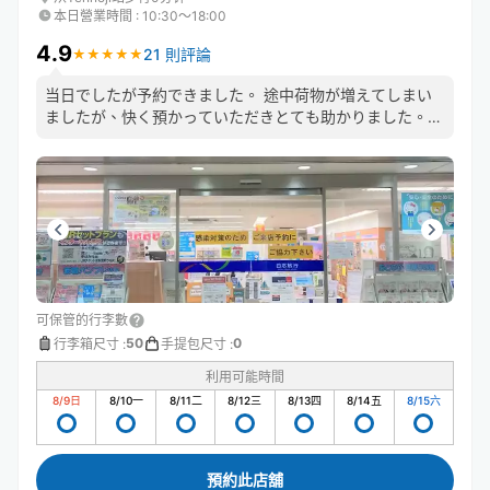
本日營業時間
:
10:30〜18:00
4.9
21 則評論
★
★
★
★
★
★
★
★
★
★
当日でしたが予約できました。 途中荷物が増えてしまい
ましたが、快く預かっていただきとても助かりました。
とても便利で安心できるのでまた予約させていただきまし
た。 またお願いします。
可保管的行李數
50
0
行李箱尺寸
:
手提包尺寸
:
利用可能時間
8/9
日
8/10
一
8/11
二
8/12
三
8/13
四
8/14
五
8/15
六
預約此店舖