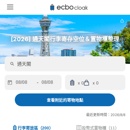
[2026] 通天閣行李寄存空位＆置物櫃整理
-
x 0
x 0
Navigate
Navigate
forward
backward
to
to
查看附近的寄物地點
interact
interact
with
with
最近更新時間：2026/8/8
the
the
calendar
calendar
行李寄放區
（
200
）
投幣式置物櫃
（
11
）
and
and