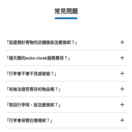
/
日
最長邊未滿45cm的行李（小型背包、手提包、手提行李
常見問題
等）
事先用手機預約

全國有1,000家以上合作店鋪
指定的日期和時間
通天閣コインロッカー①
北起北海道，南至沖繩，以都市為中心，全國皆可使用此服務。
从JR 新今宮駅站步行10分钟。
行李箱尺寸
本日營業時間
:
10:00
〜
20:00
¥800
「抵達預計寄物的店舖後該怎麼做呢？」
/
日
通天閣入口横のたこ焼き屋の横にある。 休日は使用率高
い
最長邊45cm以上的行李（行李箱、樂器、嬰兒車等）
「通天閣的ecbo cloak服務費用？」
「行李會不會不見或被偷？」
許多地點佳/條件優的店鋪
工作人員拍完行李照片後

「有無法接受寄存的物品嗎？」
我們與許多地點方便的車站內店舖以及24小時營業的店鋪合作。
即完成寄存手續
「取回行李時，該怎麼做呢？」
「行李會保管在哪裡呢？」
可保管的行李數
中等的
:
12
/
¥300