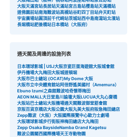
南改札の通天閣方面 5番出入口階段下正面にある
大阪天滿宮站
長居站
天滿站
宮古島站
櫻島站
天滿橋站
道佛園前站
南海難波站
高槻站
谷町四丁目站
弁天町站
宇宙廣場站
圓頂前千代崎站
茨城站
西中島南瀉站
北濱站
長堀橋站
肥後橋站
日本橋站（大阪府）
通天閣及周邊的設施列表
日本環球影城 | USJ
大阪京瓷巨蛋
海遊館
大阪城會館
伊丹機場
大丸梅田
大阪城
道頓堀
可保管的行李數
大阪市巴士總站 (OCAT)
My Dome 大阪
中等的
:
3
/
¥600
小的
:
15
/
¥400
大阪市立中央體育館站
阿倍野遙
美國村（Amemura）
付款方式
Ebuno Izumi之森館
難波哈奇
懷蒂梅田
現金
AEON MALL大日
堂島川論壇
大阪LUCUA
大丸心齋橋
大阪站巴士總站
大阪機場
通天閣
難波御堂筋會館
查看此投幣式儲物櫃的位置
京阪百貨京橋店
大阪公園
大阪丸美
大阪府
阪急梅田總店
Zepp難波（大阪）
大阪國際展覽中心
歐力士劇場
大阪環球影城步行街
阪神梅田總店
大丸梅田
Zepp Osaka Bayside
Namba Grand Kagetsu
JR新今宮通天閣口（東改札口）改札外コ
難波公園
關西國際機場
天王寺動物園