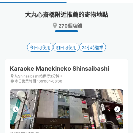
select
select
a
a
大丸心齋橋附近推薦的寄物地點
date.
date.
Press
Press
270個店舖
the
the
question
question
mark
mark
key
key
今日可使用
明日可使用
24小時營業
to
to
get
get
the
the
Karaoke Manekineko Shinsaibashi
keyboard
keyboard
shortcuts
shortcuts
从Shinsaibashi站步行3分钟。
本日營業時間
:
09:00〜06:00
for
for
changing
changing
dates.
dates.