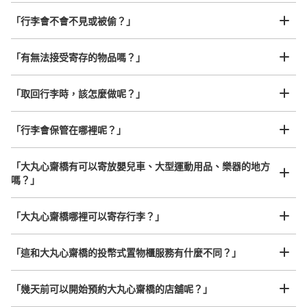
「行李會不會不見或被偷？」
許多地點佳/條件優的店鋪
工作人員拍完行李照片後

「有無法接受寄存的物品嗎？」
我們與許多地點方便的車站內店舖以及24小時營業的店鋪合作。
即完成寄存手續
「取回行李時，該怎麼做呢？」
可保管的行李數
「行李會保管在哪裡呢？」
中等的
:
6
/
¥300
小的
:
15
/
¥200
付款方式
現金
「大丸心齋橋有可以寄放嬰兒車、大型運動用品、樂器的地方
嗎？」
查看此投幣式儲物櫃的位置
任何尺寸的行李都OK
「大丸心齋橋哪裡可以寄存行李？」
放下行李，愉快度過一整天！
樂器、嬰兒車、腳踏車等，只要是1個人能搬運的行李尺寸就OK
大丸心斎橋コインロッカー②
「這和大丸心齋橋的投幣式置物櫃服務有什麼不同？」
从大阪メトロ御堂筋線心斎橋駅站步行2分钟。
本日營業時間
:
11:00
〜
20:00
「幾天前可以開始預約大丸心齋橋的店舖呢？」
B2階 エスカレーターの下横にある 冷蔵食品専用