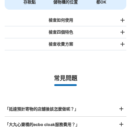
存款點
儲物櫃的位置
都OK
檢查如何使用
檢查四個特色
檢查收費方案
手提包尺寸
¥500
/
日
最長邊未滿45cm的行李（小型背包、手提包、手提行李
常見問題
等）
事先用手機預約

全國有1,000家以上合作店鋪
指定的日期和時間
大丸心斎橋コインロッカー①
北起北海道，南至沖繩，以都市為中心，全國皆可使用此服務。
从大阪メトロ御堂筋線心斎橋駅站步行3分钟。
行李箱尺寸
本日營業時間
:
11:00
〜
21:00
¥800
「抵達預計寄物的店舖後該怎麼做呢？」
/
日
10F PARCOとの連絡通路出入口横 100円玉のみ使用
最長邊45cm以上的行李（行李箱、樂器、嬰兒車等）
「大丸心齋橋的ecbo cloak服務費用？」