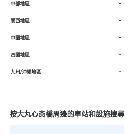
中部地區
新潟縣
富山縣
石川縣
福井縣
山梨縣
長野縣
岐阜縣
静岡縣
愛知縣
大阪メトロ御堂筋線心斎橋駅北改札外コイ
關西地區
ンロッカー①
三重縣
滋賀縣
京都府
大阪府
兵庫縣
奈良縣
和歌山縣
从大阪メトロ御堂筋線心斎橋駅站步行1分钟。
中國地區
本日營業時間
:
11:00
〜
20:00
鳥取縣
島根縣
岡山縣
廣島縣
山口縣
クリスタル長堀地下街・御堂筋メトロ広場 北改札口から2
番出口方向に歩き、南12出口階段下にある。
四國地區
德島縣
香川縣
愛媛縣
高知縣
九州/沖繩地區
福岡縣
佐賀縣
長崎縣
熊本縣
大分縣
宮崎縣
鹿児島縣
沖縄縣
按大丸心斎橋周邊的車站和設施搜尋
可保管的行李數
大的
:
8
/
¥800
中等的
:
8
/
¥600
小的
:
5
/
¥400