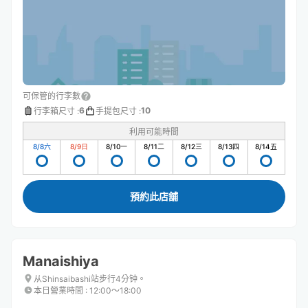
可保管的行李數
6
10
行李箱尺寸
:
手提包尺寸
:
利用可能時間
8/8
六
8/9
日
8/10
一
8/11
二
8/12
三
8/13
四
8/14
五
預約此店舖
Manaishiya
从Shinsaibashi站步行4分钟。
本日營業時間
:
12:00〜18:00