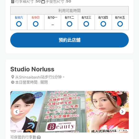
50
50
行李箱尺寸
:
手提包尺寸
:
利用可能時間
8/8
六
8/9
日
8/10
一
8/11
二
8/12
三
8/13
四
8/14
五
預約此店舖
Studio Norluss
从Shinsaibashi站步行5分钟。
本日營業時間
:
關閉
可保管的行李數