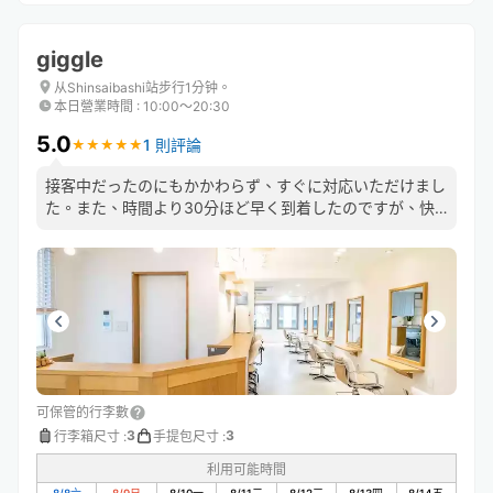
giggle
从Shinsaibashi站步行1分钟。
本日營業時間
:
10:00〜20:30
5.0
1 則評論
★
★
★
★
★
★
★
★
★
★
接客中だったのにもかかわらず、すぐに対応いただけまし
た。また、時間より30分ほど早く到着したのですが、快
く受け入れていただけました。
可保管的行李數
3
3
行李箱尺寸
:
手提包尺寸
:
利用可能時間