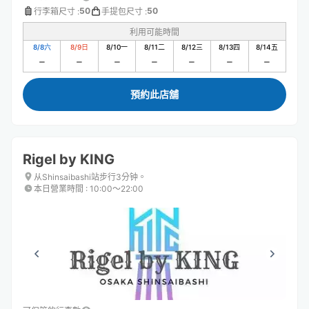
50
50
行李箱尺寸
:
手提包尺寸
:
利用可能時間
8/8
六
8/9
日
8/10
一
8/11
二
8/12
三
8/13
四
8/14
五
預約此店舖
Rigel by KING
从Shinsaibashi站步行3分钟。
本日營業時間
:
10:00〜22:00