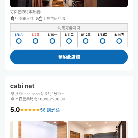
可保管的行李數
5
5
行李箱尺寸
:
手提包尺寸
:
利用可能時間
8/8
六
8/9
日
8/10
一
8/11
二
8/12
三
8/13
四
8/14
五
預約此店舖
cabi net
从Shinsaibashi站步行1分钟。
本日營業時間
:
00:00〜00:00
5.0
56 則評論
★
★
★
★
★
★
★
★
★
★