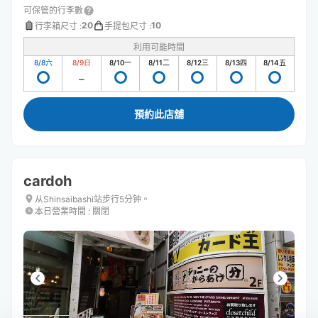
可保管的行李數
20
10
行李箱尺寸
:
手提包尺寸
:
利用可能時間
8/8
六
8/9
日
8/10
一
8/11
二
8/12
三
8/13
四
8/14
五
預約此店舖
cardoh
从Shinsaibashi站步行5分钟。
本日營業時間
:
關閉