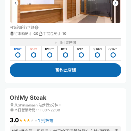
可保管的行李數
20
10
行李箱尺寸
:
手提包尺寸
:
利用可能時間
8/8
六
8/9
日
8/10
一
8/11
二
8/12
三
8/13
四
8/14
五
預約此店舖
Oh!My Steak
从Shinsaibashi站步行2分钟。
本日營業時間
:
11:00〜22:00
3.0
1 則評論
★
★
★
★
★
★
★
★
★
★