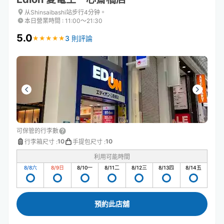
从Shinsaibashi站步行4分钟。
本日營業時間
:
11:00〜21:30
5.0
3 則評論
★
★
★
★
★
★
★
★
★
★
可保管的行李數
10
10
行李箱尺寸
:
手提包尺寸
:
利用可能時間
8/8
六
8/9
日
8/10
一
8/11
二
8/12
三
8/13
四
8/14
五
預約此店舖