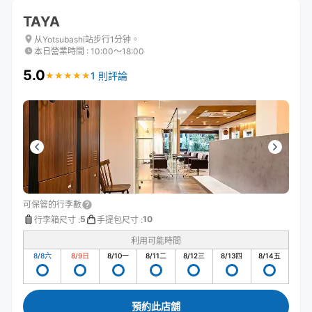
TAYA
从Yotsubashi站步行1分钟。
本日營業時間
:
10:00〜18:00
5.0
1 則評論
★
★
★
★
★
★
★
★
★
★
可保管的行李數
5
10
行李箱尺寸
:
手提包尺寸
:
利用可能時間
8/8
六
8/9
日
8/10
一
8/11
二
8/12
三
8/13
四
8/14
五
預約此店舖