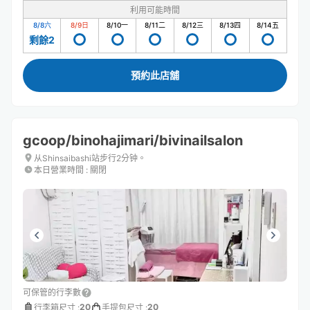
利用可能時間
8/8
六
8/9
日
8/10
一
8/11
二
8/12
三
8/13
四
8/14
五
剩餘2
預約此店舖
gcoop/binohajimari/bivinailsalon
从Shinsaibashi站步行2分钟。
本日營業時間
:
關閉
可保管的行李數
20
20
行李箱尺寸
:
手提包尺寸
: