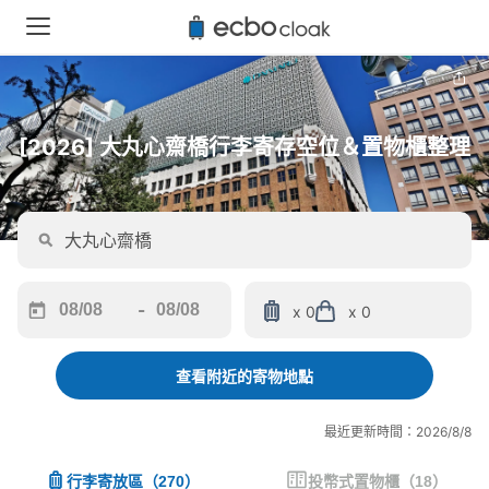
[2026] 大丸心齋橋行李寄存空位＆置物櫃整理
-
x 0
x 0
Navigate
Navigate
forward
backward
to
to
查看附近的寄物地點
interact
interact
with
with
最近更新時間：2026/8/8
the
the
calendar
calendar
行李寄放區
（
270
）
投幣式置物櫃
（
18
）
and
and