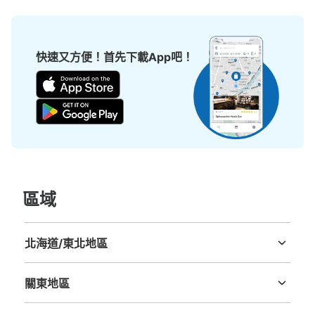
从大阪メトロ御堂筋線心斎橋駅站步行分钟。
本日營業時間
:
11:00
〜
20:00
北改札口正面・北10出口階段付近 小さい収納のみ 現金の
快速又方便！首先下載App吧！
み
區域
可保管的行李數
小的
:
15
/
¥400
北海道/東北地區
付款方式
北海道
青森縣
岩手縣
宮城縣
秋田縣
山形縣
福島縣
現金
關東地區
查看此投幣式儲物櫃的位置
茨城縣
栃木縣
群馬縣
埼玉縣
千葉縣
東京都
神奈川縣