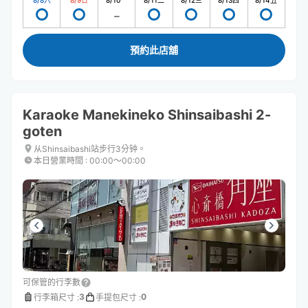
8/8
六
8/9
日
8/10
一
8/11
二
8/12
三
8/13
四
8/14
五
預約此店舖
Karaoke Manekineko Shinsaibashi 2-
goten
从Shinsaibashi站步行3分钟。
本日營業時間
:
00:00〜00:00
可保管的行李數
3
0
行李箱尺寸
:
手提包尺寸
: