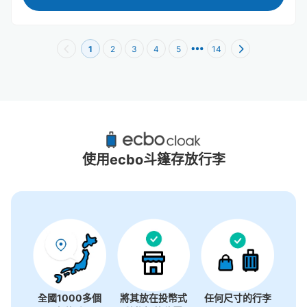
1
2
3
4
5
14
大丸心齋橋附近推薦的寄物櫃
18個投幣式置物櫃
使用ecbo斗篷存放行李
全國1000多個
將其放在投幣式
任何尺寸的行李