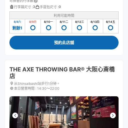
可保管的行李數
3
0
行李箱尺寸
:
手提包尺寸
:
利用可能時間
8/8
六
8/9
日
8/10
一
8/11
二
8/12
三
8/13
四
8/14
五
剩餘1
預約此店舖
THE AXE THROWING BAR®︎ 大阪心斎橋
店
从Shinsaibashi站步行1分钟。
本日營業時間
:
14:30〜22:00