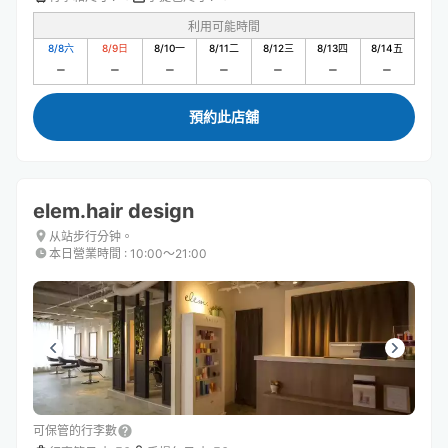
利用可能時間
8/8
六
8/9
日
8/10
一
8/11
二
8/12
三
8/13
四
8/14
五
預約此店舖
elem.hair design
从站步行分钟。
本日營業時間
:
10:00〜21:00
可保管的行李數