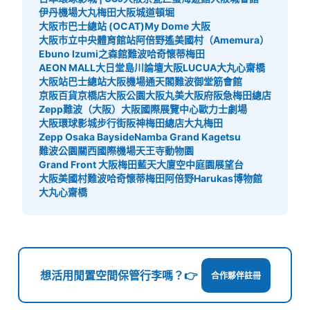
伊丹機場
大丸梅田
大阪城
道頓堀
可保管的行李數
大阪市巴士總站 (OCAT)
My Dome 大阪
中等的
:
3
/
¥600
小的
:
66
/
¥400
大阪市立中央體育館站
阿倍野遙
美國村（Amemura）
付款方式
Ebuno Izumi之森館
難波哈奇
懷蒂梅田
現金
AEON MALL大日
堂島川論壇
大阪LUCUA
大丸心齋橋
大阪站巴士總站
大阪機場
通天閣
難波御堂筋會館
查看此投幣式儲物櫃的位置
京阪百貨京橋店
大阪公園
大阪丸美
大阪府
阪急梅田總店
Zepp難波（大阪）
大阪國際展覽中心
歐力士劇場
大阪環球影城步行街
阪神梅田總店
大丸梅田
Zepp Osaka Bayside
Namba Grand Kagetsu
難波公園
關西國際機場
天王寺動物園
大阪メトロ御堂筋線心斎橋駅北改札内コイ
Grand Front 大阪
梅田藍天大廈空中庭園展望台
ンロッカー⑥
大阪美國村
難波哈奇
懷蒂梅田
阿倍野Harukas博物館
从大阪メトロ御堂筋線心斎橋駅站步行分钟。
大丸心齋橋
本日營業時間
:
11:00
〜
20:00
北改札内・B2階 四ツ橋線と長堀鶴見緑地線の連絡通路を
にある。 小さいロッカーが多い 100円玉のみ使用可
想活用閒置空間保管行李嗎？👉
合作夥伴註冊