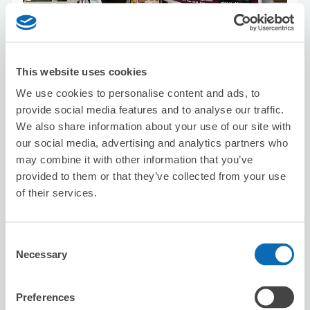
可保管的行李數
20
10
行李箱尺寸
:
手提包尺寸
:
利用可能時間
This website uses cookies
8/8
六
8/9
日
8/10
一
8/11
二
8/12
三
8/13
四
8/14
五
We use cookies to personalise content and ads, to
provide social media features and to analyse our traffic.
預約此店舖
We also share information about your use of our site with
our social media, advertising and analytics partners who
may combine it with other information that you’ve
provided to them or that they’ve collected from your use
orange osaka
of their services.
从Shinsaibashi站步行4分钟。
本日營業時間
:
10:00〜11:30
Consent
Necessary
Selection
Preferences