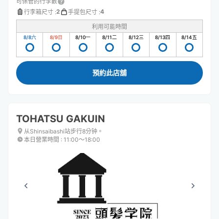
可保管的行李數
2
4
行李箱尺寸
:
手提包尺寸
:
利用可能時間
8/8
六
8/9
日
8/10
一
8/11
二
8/12
三
8/13
四
8/14
五
預約此店舖
TOHATSU GAKUIN
从Shinsaibashi站步行8分钟。
本日營業時間
:
11:00〜18:00