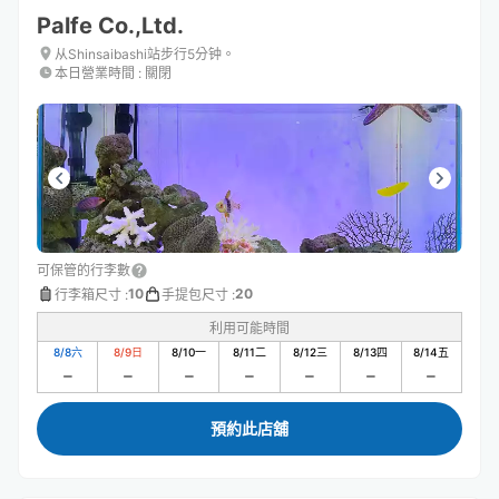
Palfe Co.,Ltd.
从Shinsaibashi站步行5分钟。
本日營業時間
:
關閉
可保管的行李數
10
20
行李箱尺寸
:
手提包尺寸
:
利用可能時間
8/8
六
8/9
日
8/10
一
8/11
二
8/12
三
8/13
四
8/14
五
預約此店舖