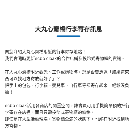
突發狀況下的安心理賠
大丸心齋橋行李寄存訊息
發生行李破損、被偷等狀況時安心有保障
向您介紹大丸心齋橋附近的行李寄存地點！

我們會隨時更新ecbo cloak的合作店鋪及投幣式寄物櫃的資訊。

可保管的行李數
在大丸心齋橋附近觀光、工作或購物時，您是否曾想過「如果這東
小的
:
16
/
¥100
西可以找地方寄放就好了」？

付款方式
把手上的包包、行李箱、嬰兒車、自行車等都寄存起來，輕鬆沒負
現金
擔！

查看此投幣式儲物櫃的位置
ecbo cloak活用各商店的閒置空間，讓會員可用手機簡單預約把行
李寄存在店裡，而且只需投幣式寄物櫃的價格。

即使是在大型活動現場，寄物櫃全滿的狀態下，也能在附近找到地
大阪メトロ御堂筋線心斎橋駅北改札外コイ
方寄物。
ンロッカー⑤