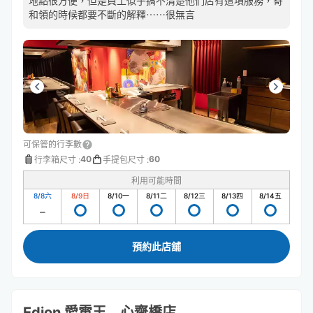
地點很方便，但是員工似乎搞不清楚他們店有這項服務，寄
和領的時候都要不斷的解釋⋯⋯很無言
可保管的行李數
40
60
行李箱尺寸
:
手提包尺寸
:
利用可能時間
8/8
六
8/9
日
8/10
一
8/11
二
8/12
三
8/13
四
8/14
五
預約此店舖
Edion 愛電王 心齋橋店