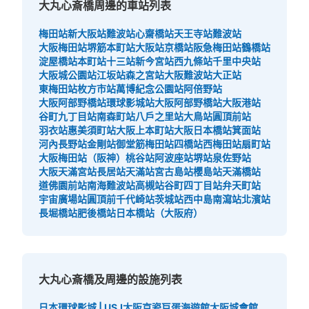
付款方式
大丸心斎橋周邊的車站列表
現金, QR決済
梅田站
新大阪站
難波站
心齋橋站
天王寺站
難波站
查看此投幣式儲物櫃的位置
大阪梅田站
堺筋本町站
大阪站
京橋站
阪急梅田站
鶴橋站
淀屋橋站
本町站
十三站
新今宮站
西九條站
千里中央站
大阪城公園站
江坂站
森之宮站
大阪難波站
大正站
東梅田站
枚方市站
萬博紀念公園站
阿倍野站
大阪メトロ御堂筋線心斎橋駅北改札内B2
大阪阿部野橋站
環球影城站
大阪阿部野橋站
大阪港站
谷町九丁目站
南森町站
八戶之里站
大鳥站
圓頂前站
Fコインロッカー⑥
羽衣站
惠美須町站
大阪上本町站
大阪日本橋站
箕面站
从大阪メトロ御堂筋線心斎橋駅站步行分钟。
河內長野站
金剛站
御堂筋梅田站
四橋站
西梅田站
扇町站
本日營業時間
:
11:00
〜
20:00
大阪梅田站（阪神）
桃谷站
阿波座站
堺站
泉佐野站
大阪天滿宮站
長居站
天滿站
宮古島站
櫻島站
天滿橋站
北改札内B2F 四ツ橋線・長堀鶴見緑地線の連絡通路にある
道佛園前站
南海難波站
高槻站
谷町四丁目站
弁天町站
宇宙廣場站
圓頂前千代崎站
茨城站
西中島南瀉站
北濱站
長堀橋站
肥後橋站
日本橋站（大阪府）
大丸心斎橋及周邊的設施列表
日本環球影城 | USJ
大阪京瓷巨蛋
海遊館
大阪城會館