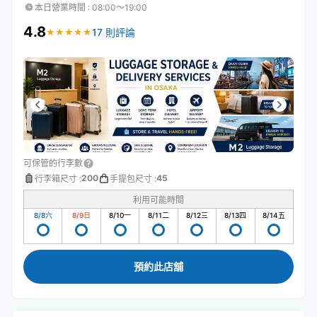
本日營業時間
:
08:00〜19:00
4.8
17 則評論
★
★
★
★
★
★
★
★
★
★
可保管的行李數
200
45
行李箱尺寸
:
手提包尺寸
:
利用可能時間
8/8
六
8/9
日
8/10
一
8/11
二
8/12
三
8/13
四
8/14
五
預約此店舖