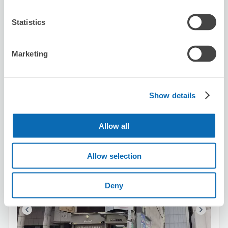
可保管的行李數
Statistics
1
0
行李箱尺寸
:
手提包尺寸
:
利用可能時間
Marketing
8/8
六
8/9
日
8/10
一
8/11
二
8/12
三
8/13
四
8/14
五
預約此店舖
Show details
Allow all
Sato Real Estate Advisor
从Shinsaibashi站步行1分钟。
Allow selection
本日營業時間
:
關閉
Deny