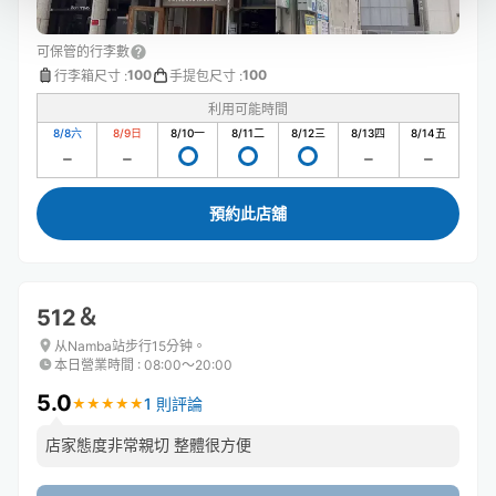
可保管的行李數
100
100
行李箱尺寸
:
手提包尺寸
:
利用可能時間
8/8
六
8/9
日
8/10
一
8/11
二
8/12
三
8/13
四
8/14
五
預約此店舖
512＆
从Namba站步行15分钟。
本日營業時間
:
08:00〜20:00
5.0
1 則評論
★
★
★
★
★
★
★
★
★
★
店家態度非常親切 整體很方便