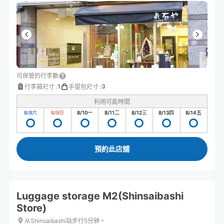
可保管的行李數
1
3
行李箱尺寸
:
手提包尺寸
:
利用可能時間
8/8
六
8/9
日
8/10
一
8/11
二
8/12
三
8/13
四
8/14
五
預約此店舖
Luggage storage M2(Shinsaibashi
Store)
从Shinsaibashi站步行5分钟。