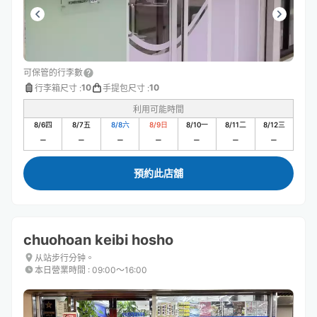
可保管的行李數
10
10
行李箱尺寸
:
手提包尺寸
:
利用可能時間
8/6
四
8/7
五
8/8
六
8/9
日
8/10
一
8/11
二
8/12
三
預約此店舖
chuohoan keibi hosho
从站步行分钟。
本日營業時間
:
09:00〜16:00