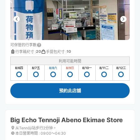
可保管的行李數
20
10
行李箱尺寸
:
手提包尺寸
:
利用可能時間
8/6
四
8/7
五
8/8
六
8/9
日
8/10
一
8/11
二
8/12
三
預約此店舖
Big Echo Tennoji Abeno Ekimae Store
从Tennōji站步行2分钟。
本日營業時間
:
09:00〜04:30