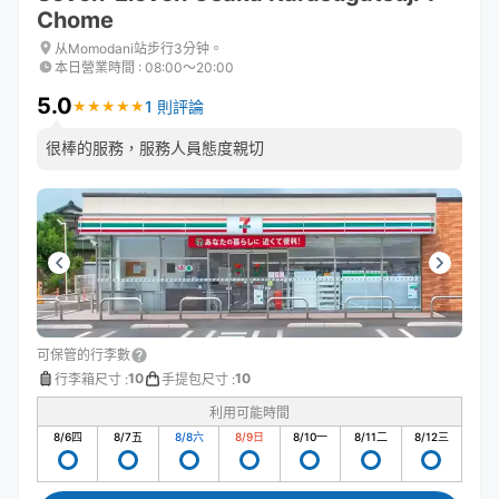
Chome
从Momodani站步行3分钟。
本日營業時間
:
08:00〜20:00
5.0
1 則評論
★
★
★
★
★
★
★
★
★
★
很棒的服務，服務人員態度親切
可保管的行李數
10
10
行李箱尺寸
:
手提包尺寸
:
利用可能時間
8/6
四
8/7
五
8/8
六
8/9
日
8/10
一
8/11
二
8/12
三