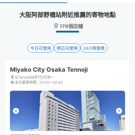
select
select
a
a
大阪阿部野橋站附近推薦的寄物地點
date.
date.
Press
Press
179個店舖
the
the
question
question
mark
mark
key
key
今日可使用
明日可使用
24小時營業
to
to
get
get
the
the
Miyako City Osaka Tennoji
keyboard
keyboard
shortcuts
shortcuts
从Tennōji站步行2分钟。
本日營業時間
:
10:00〜20:00
for
for
changing
changing
dates.
dates.