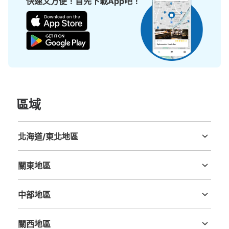
快速又方便！首先下載App吧！
付款方式
現金
查看此投幣式儲物櫃的位置
近鉄大阪阿部野橋駅東改札外コインロッカ
ー③
區域
从近鉄線大阪阿部野橋駅站步行1分钟。
本日營業時間
:
06:00
〜
23:00
東改札を地下鉄方向に行き、エスカレーターの下にある。
北海道/東北地區
奥にあり、わかりにくい。 ATMの後ろ
北海道
青森縣
岩手縣
宮城縣
秋田縣
山形縣
福島縣
關東地區
茨城縣
栃木縣
群馬縣
埼玉縣
千葉縣
東京都
神奈川縣
中部地區
新潟縣
富山縣
石川縣
福井縣
山梨縣
長野縣
岐阜縣
静岡縣
愛知縣
關西地區