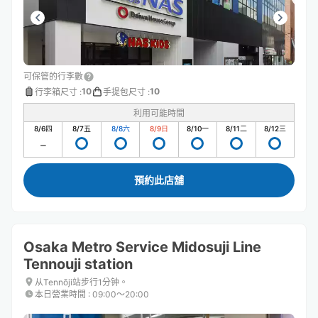
可保管的行李數
10
10
行李箱尺寸
:
手提包尺寸
:
利用可能時間
8/6
四
8/7
五
8/8
六
8/9
日
8/10
一
8/11
二
8/12
三
預約此店舖
Osaka Metro Service Midosuji Line
Tennouji station
从Tennōji站步行1分钟。
本日營業時間
:
09:00〜20:00