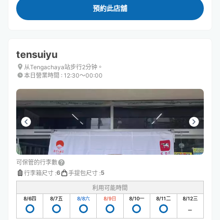
預約此店舖
tensuiyu
从Tengachaya站步行2分钟。
本日營業時間
:
12:30〜00:00
可保管的行李數
6
5
行李箱尺寸
:
手提包尺寸
:
利用可能時間
8/6
四
8/7
五
8/8
六
8/9
日
8/10
一
8/11
二
8/12
三