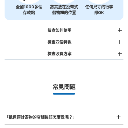
全國1000多個
將其放在投幣式
任何尺寸的行李
存款點
儲物櫃的位置
都OK
檢查如何使用
檢查四個特色
檢查收費方案
手提包尺寸
¥500
/
日
最長邊未滿45cm的行李（小型背包、手提包、手提行李
常見問題
等）
事先用手機預約

全國有1,000家以上合作店鋪
指定的日期和時間
あべのハルカスコインロッカー②
北起北海道，南至沖繩，以都市為中心，全國皆可使用此服務。
从近鉄線阿部野橋駅站步行5分钟。
行李箱尺寸
本日營業時間
:
06:00
〜
23:00
¥800
「抵達預計寄物的店舖後該怎麼做呢？」
/
日
近鉄ウイング館2Fわかりにくい場所にある。 無印良品の
中のコスメステーションの横奥にある。 無料のため、利
最長邊45cm以上的行李（行李箱、樂器、嬰兒車等）