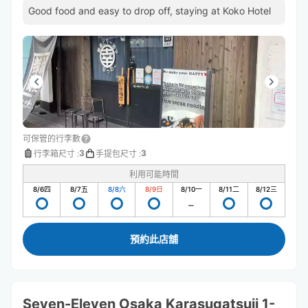
Good food and easy to drop off, staying at Koko Hotel
可保管的行李數
3
3
行李箱尺寸
:
手提包尺寸
:
利用可能時間
8/6
四
8/7
五
8/8
六
8/9
日
8/10
一
8/11
二
8/12
三
預約此店舖
Seven-Eleven Osaka Karasugatsuji 1-