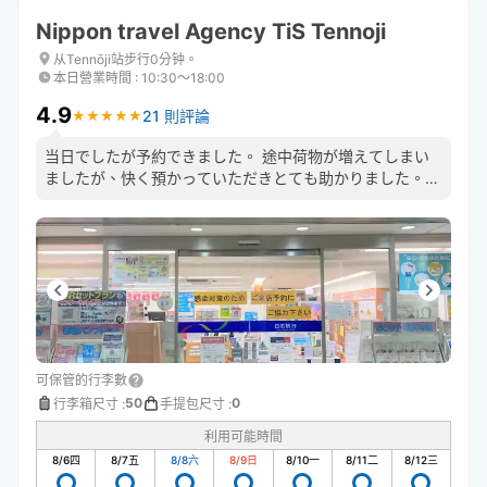
Nippon travel Agency TiS Tennoji
从Tennōji站步行0分钟。
本日營業時間
:
10:30〜18:00
4.9
21 則評論
★
★
★
★
★
★
★
★
★
★
当日でしたが予約できました。 途中荷物が増えてしまい
ましたが、快く預かっていただきとても助かりました。
とても便利で安心できるのでまた予約させていただきまし
た。 またお願いします。
可保管的行李數
50
0
行李箱尺寸
:
手提包尺寸
:
利用可能時間
8/6
四
8/7
五
8/8
六
8/9
日
8/10
一
8/11
二
8/12
三