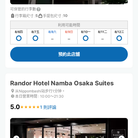
可保管的行李數
5
10
行李箱尺寸
:
手提包尺寸
:
利用可能時間
8/6
四
8/7
五
8/8
六
8/9
日
8/10
一
8/11
二
8/12
三
預約此店舖
Randor Hotel Namba Osaka Suites
从Nippombashi站步行1分钟。
本日營業時間
:
10:00〜21:30
5.0
1 則評論
★
★
★
★
★
★
★
★
★
★