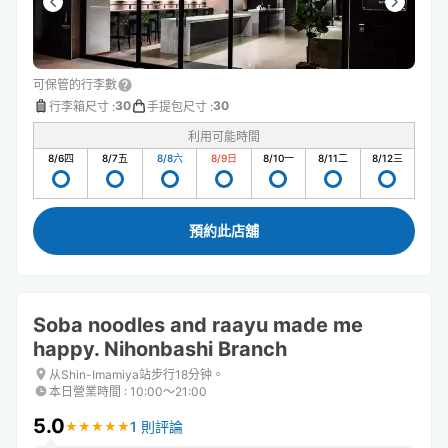
可保管的行李數
30
30
行李箱尺寸
:
手提包尺寸
:
利用可能時間
8/6
四
8/7
五
8/8
六
8/9
日
8/10
一
8/11
二
8/12
三
預約此店舖
Soba noodles and raayu made me
happy. Nihonbashi Branch
从Shin-Imamiya站步行18分钟。
本日營業時間
:
10:00〜21:00
5.0
1 則評論
★
★
★
★
★
★
★
★
★
★