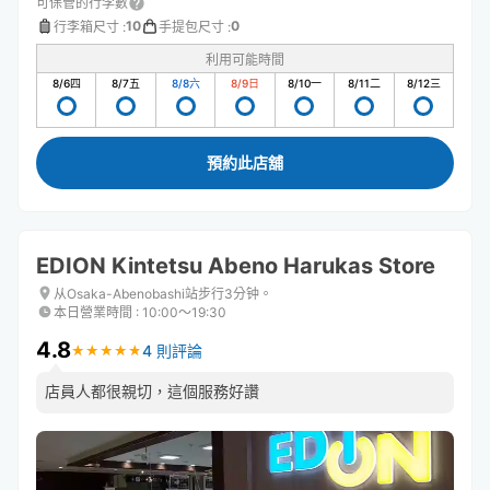
可保管的行李數
10
0
行李箱尺寸
:
手提包尺寸
:
利用可能時間
8/6
四
8/7
五
8/8
六
8/9
日
8/10
一
8/11
二
8/12
三
預約此店舖
EDION Kintetsu Abeno Harukas Store
从Osaka-Abenobashi站步行3分钟。
本日營業時間
:
10:00〜19:30
4.8
4 則評論
★
★
★
★
★
★
★
★
★
★
店員人都很親切，這個服務好讚