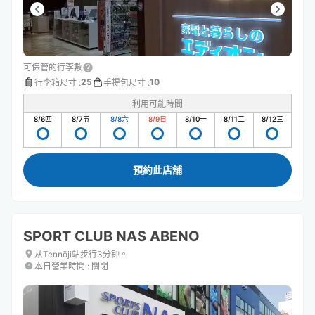
可保管的行李數
25
10
行李箱尺寸
:
手提包尺寸
:
利用可能時間
8/6
四
8/7
五
8/8
六
8/9
日
8/10
一
8/11
二
8/12
三
預約此店舖
SPORT CLUB NAS ABENO
从Tennōji站步行3分钟。
本日營業時間
:
關閉