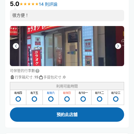
5.0
14 則評論
★
★
★
★
★
★
★
★
★
★
很方便！
可保管的行李數
15
0
行李箱尺寸
:
手提包尺寸
:
利用可能時間
8/6
四
8/7
五
8/8
六
8/9
日
8/10
一
8/11
二
8/12
三
預約此店舖