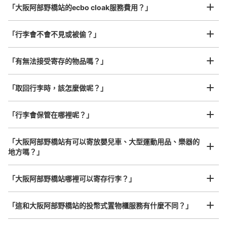
「大阪阿部野橋站的ecbo cloak服務費用？」
用率高い。 100円返却式
「行李會不會不見或被偷？」
許多地點佳/條件優的店鋪
工作人員拍完行李照片後

「有無法接受寄存的物品嗎？」
我們與許多地點方便的車站內店舖以及24小時營業的店鋪合作。
即完成寄存手續
「取回行李時，該怎麼做呢？」
「行李會保管在哪裡呢？」
可保管的行李數
小的
:
24
/
¥100
「大阪阿部野橋站有可以寄放嬰兒車、大型運動用品、樂器的
付款方式
地方嗎？」
現金
任何尺寸的行李都OK
查看此投幣式儲物櫃的位置
「大阪阿部野橋站哪裡可以寄存行李？」
放下行李，愉快度過一整天！
樂器、嬰兒車、腳踏車等，只要是1個人能搬運的行李尺寸就OK
「這和大阪阿部野橋站的投幣式置物櫃服務有什麼不同？」
近鉄大阪阿部野橋駅中改札外コインロッカ