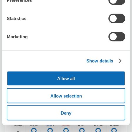
Preferences
Cafe Fouquet’s
从站步行分钟。
Statistics
本日營業時間
:
關閉
5.0
3 則評論
★
★
★
★
★
★
★
★
★
★
Marketing
お忙しい中、丁寧な対応ありがとうございました。ご縁が
あれば、また宜しくお願いします。
Show details
Allow all
Allow selection
可保管的行李數
20
20
行李箱尺寸
:
手提包尺寸
:
Deny
利用可能時間
8/6
四
8/7
五
8/8
六
8/9
日
8/10
一
8/11
二
8/12
三