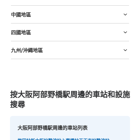
三重縣
滋賀縣
京都府
大阪府
兵庫縣
奈良縣
和歌山縣
中國地區
可保管的行李數
鳥取縣
島根縣
岡山縣
廣島縣
山口縣
大的
:
2
/
¥700
中等的
:
6
/
¥600
小的
:
7
/
¥400
付款方式
四國地區
現金
德島縣
香川縣
愛媛縣
高知縣
查看此投幣式儲物櫃的位置
九州/沖繩地區
福岡縣
佐賀縣
長崎縣
熊本縣
大分縣
宮崎縣
鹿児島縣
沖縄縣
大阪メトロ御堂筋線天王寺駅東改札内コイ
ンロッカー①
按大阪阿部野橋駅周邊的車站和設施
从大阪メトロ御堂筋線天王寺駅站步行分钟。
本日營業時間
:
09:30
〜
17:00
搜尋
東改札を入って正面にある。 前払い制 使用率高い
大阪阿部野橋駅周邊的車站列表