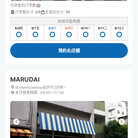
可保管的行李數
20
10
行李箱尺寸
:
手提包尺寸
:
利用可能時間
8/6
四
8/7
五
8/8
六
8/9
日
8/10
一
8/11
二
8/12
三
預約此店舖
MARUDAI
从imamiyaebisu站步行2分钟。
本日營業時間
:
09:30〜17:30