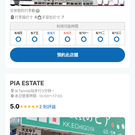
可保管的行李數
8
7
行李箱尺寸
:
手提包尺寸
:
利用可能時間
8/6
四
8/7
五
8/8
六
8/9
日
8/10
一
8/11
二
8/12
三
預約此店舖
PIA ESTATE
从Tennōji站步行3分钟。
本日營業時間
:
10:00〜17:00
5.0
2 則評論
★
★
★
★
★
★
★
★
★
★