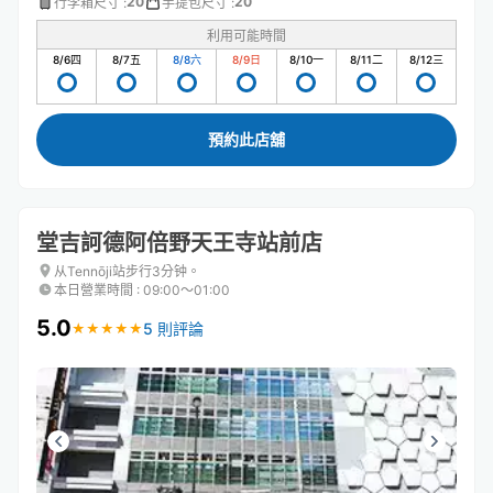
20
20
行李箱尺寸
:
手提包尺寸
:
利用可能時間
8/6
四
8/7
五
8/8
六
8/9
日
8/10
一
8/11
二
8/12
三
預約此店舖
堂吉訶德阿倍野天王寺站前店
从Tennōji站步行3分钟。
本日營業時間
:
09:00〜01:00
5.0
5 則評論
★
★
★
★
★
★
★
★
★
★