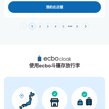
預約此店舖
1
2
3
4
5
9
大阪阿部野橋站附近推薦的寄物櫃
10個投幣式置物櫃
使用ecbo斗篷存放行李