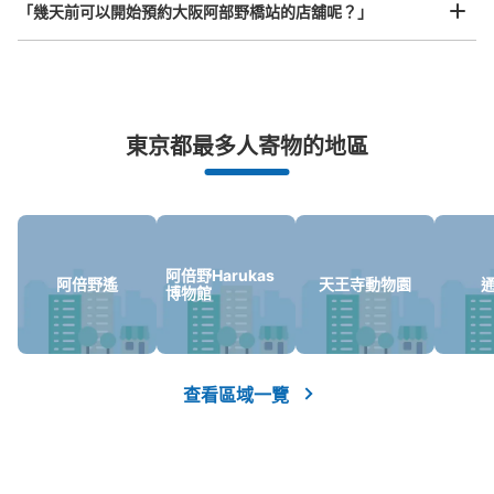
「幾天前可以開始預約大阪阿部野橋站的店舖呢？」
ー②
从近鉄線大阪阿部野橋駅站步行分钟。
本日營業時間
:
06:00
〜
23:00
中改札口 2番出入口付近
突發狀況下的安心理賠
東京都最多人寄物的地區
發生行李破損、被偷等狀況時安心有保障
阿倍野Harukas
阿倍野遙
天王寺動物園
博物館
可保管的行李數
大的
:
2
/
¥800
中等的
:
8
/
¥600
小的
:
20
/
¥400
查看區域一覽
付款方式
現金
查看此投幣式儲物櫃的位置