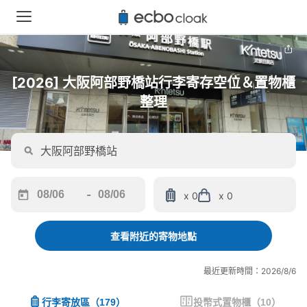
[2026] 大阪阿部野橋站行李寄存空位＆置物櫃
整理
-
x 0
x 0
Navigate
Navigate
forward
backward
to
to
查看附近的寄物地點
interact
interact
with
with
最近更新時間：2026/8/6
the
the
calendar
calendar
行李寄放區
（
179
）
投幣式置物櫃
（
10
）
and
and