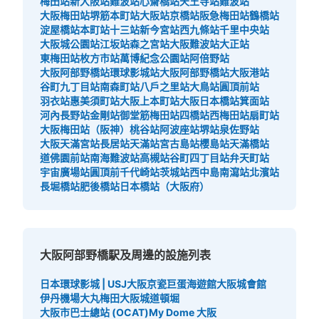
梅田站
新大阪站
難波站
心齋橋站
天王寺站
難波站
大阪梅田站
堺筋本町站
大阪站
京橋站
阪急梅田站
鶴橋站
淀屋橋站
本町站
十三站
新今宮站
西九條站
千里中央站
大阪城公園站
江坂站
森之宮站
大阪難波站
大正站
東梅田站
枚方市站
萬博紀念公園站
阿倍野站
大阪阿部野橋站
環球影城站
大阪阿部野橋站
大阪港站
谷町九丁目站
南森町站
八戶之里站
大鳥站
圓頂前站
可保管的行李數
羽衣站
惠美須町站
大阪上本町站
大阪日本橋站
箕面站
大的
:
6
/
¥800
中等的
:
15
/
¥600
小的
:
17
/
¥500
河內長野站
金剛站
御堂筋梅田站
四橋站
西梅田站
扇町站
付款方式
大阪梅田站（阪神）
桃谷站
阿波座站
堺站
泉佐野站
現金
大阪天滿宮站
長居站
天滿站
宮古島站
櫻島站
天滿橋站
道佛園前站
南海難波站
高槻站
谷町四丁目站
弁天町站
查看此投幣式儲物櫃的位置
宇宙廣場站
圓頂前千代崎站
茨城站
西中島南瀉站
北濱站
長堀橋站
肥後橋站
日本橋站（大阪府）
あべのハルカスコインロッカー①
从近鉄線阿部野橋駅站步行3分钟。
大阪阿部野橋駅及周邊的設施列表
本日營業時間
:
06:00
〜
23:00
日本環球影城 | USJ
大阪京瓷巨蛋
海遊館
大阪城會館
近鉄ウイング館B1F、東西連絡通路にある。 改札口から少
伊丹機場
大丸梅田
大阪城
道頓堀
し離れるため、わかりずらいが、使用率は高い。 両替機
大阪市巴士總站 (OCAT)
My Dome 大阪
あり サイズも色々あり、数も多い