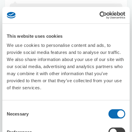
Was able to store our bags here near the station on our
last day before heading to the airport. Great service by
staff
This website uses cookies
We use cookies to personalise content and ads, to
provide social media features and to analyse our traffic.
We also share information about your use of our site with
our social media, advertising and analytics partners who
可保管的行李數
may combine it with other information that you’ve
50
50
行李箱尺寸
:
手提包尺寸
:
provided to them or that they’ve collected from your use
利用可能時間
of their services.
8/6
四
8/7
五
8/8
六
8/9
日
8/10
一
8/11
二
8/12
三
Consent
預約此店舖
Necessary
Selection