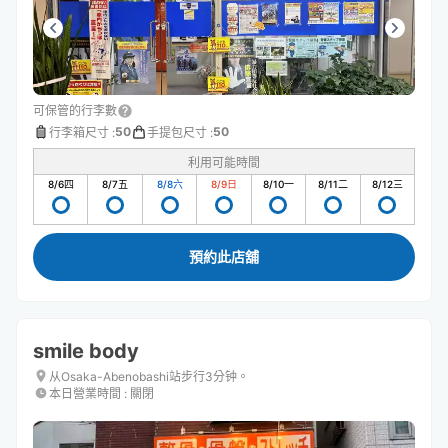
可保管的行李數
50
50
行李箱尺寸
:
手提包尺寸
:
利用可能時間
8/6
四
8/7
五
8/8
六
8/9
日
8/10
一
8/11
二
8/12
三
預約此店舖
smile body
从Osaka-Abenobashi站步行3分钟。
本日營業時間
:
關閉