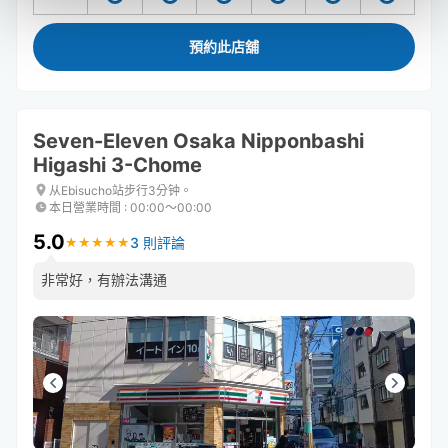
預約此店舖
Seven-Eleven Osaka Nipponbashi
Higashi 3-Chome
从Ebisucho站步行3分钟。
本日營業時間
:
00:00〜00:00
5.0
3 則評論
★
★
★
★
★
★
★
★
★
★
非常好，有辦法溝通