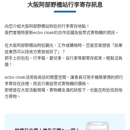
大阪阿部野橋站行李寄存訊息
近鉄大阪阿部野橋駅東改札外コインロッカ
ー①
向您介紹大阪阿部野橋站附近的行李寄存地點！

我們會隨時更新ecbo cloak的合作店鋪及投幣式寄物櫃的資訊。

从近鉄線大阪阿部野橋駅站步行1分钟。
本日營業時間
:
06:00
〜
23:00
在大阪阿部野橋站附近觀光、工作或購物時，您是否曾想過「如果
改札口右に少し行き、6番出入口付近にある。 少しわかり
這東西可以找地方寄放就好了」？

づらい。 「都CityTerminal」入口横
把手上的包包、行李箱、嬰兒車、自行車等都寄存起來，輕鬆沒負
擔！

ecbo cloak活用各商店的閒置空間，讓會員可用手機簡單預約把行
李寄存在店裡，而且只需投幣式寄物櫃的價格。

即使是在大型活動現場，寄物櫃全滿的狀態下，也能在附近找到地
方寄物。
可保管的行李數
大的
:
5
/
¥800
中等的
:
10
/
¥600
小的
:
40
/
¥400