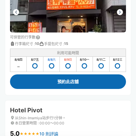
可保管的行李數
10
15
行李箱尺寸
:
手提包尺寸
:
利用可能時間
8/6
四
8/7
五
8/8
六
8/9
日
8/10
一
8/11
二
8/12
三
預約此店舖
Hotel Pivot
从Shin-Imamiya站步行1分钟。
本日營業時間
:
00:00〜00:00
5.0
10 則評論
★
★
★
★
★
★
★
★
★
★