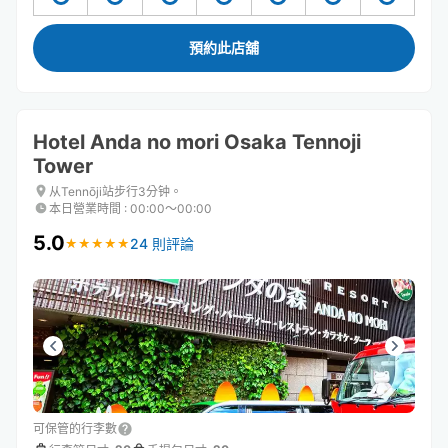
預約此店舖
Hotel Anda no mori Osaka Tennoji
Tower
从Tennōji站步行3分钟。
本日營業時間
:
00:00〜00:00
5.0
24 則評論
★
★
★
★
★
★
★
★
★
★
可保管的行李數