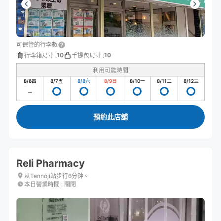
可保管的行李數
10
10
行李箱尺寸
:
手提包尺寸
:
利用可能時間
8/6
四
8/7
五
8/8
六
8/9
日
8/10
一
8/11
二
8/12
三
預約此店舖
Reli Pharmacy
从Tennōji站步行6分钟。
本日營業時間
:
關閉