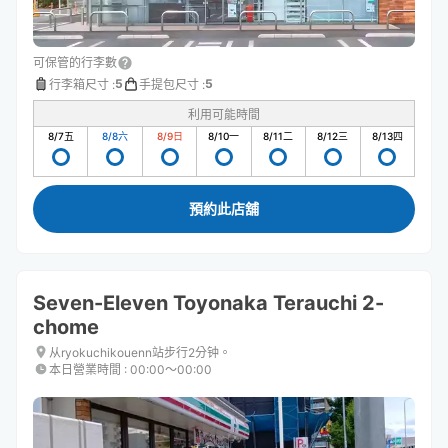
可保管的行李數
5
5
行李箱尺寸
:
手提包尺寸
:
利用可能時間
8/7
五
8/8
六
8/9
日
8/10
一
8/11
二
8/12
三
8/13
四
預約此店舖
Seven-Eleven Toyonaka Terauchi 2-
chome
从ryokuchikouenn站步行2分钟。
本日營業時間
:
00:00〜00:00