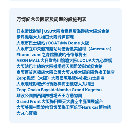
万博記念公園駅及周邊的設施列表
日本環球影城 | USJ
大阪京瓷巨蛋
海遊館
大阪城會館
伊丹機場
大丸梅田
大阪城
道頓堀
大阪市巴士總站 (OCAT)
My Dome 大阪
大阪市立中央體育館站
阿倍野遙
美國村（Amemura）
Ebuno Izumi之森館
難波哈奇
懷蒂梅田
AEON MALL大日
堂島川論壇
大阪LUCUA
大丸心齋橋
大阪站巴士總站
大阪機場
通天閣
難波御堂筋會館
京阪百貨京橋店
大阪公園
大阪丸美
大阪府
阪急梅田總店
Zepp難波（大阪）
大阪國際展覽中心
歐力士劇場
大阪環球影城步行街
阪神梅田總店
大丸梅田
Zepp Osaka Bayside
Namba Grand Kagetsu
難波公園
關西國際機場
天王寺動物園
Grand Front 大阪
梅田藍天大廈空中庭園展望台
大阪美國村
難波哈奇
懷蒂梅田
阿倍野Harukas博物館
大丸心齋橋