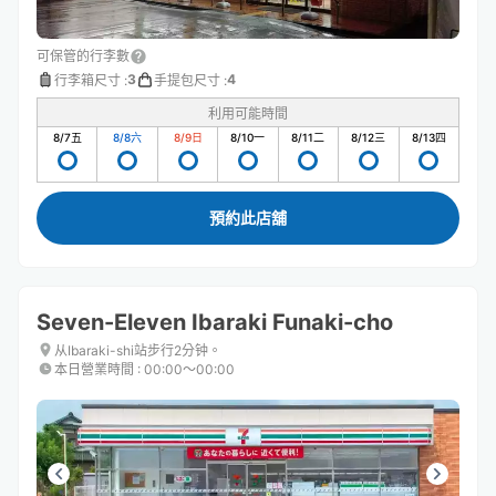
可保管的行李數
3
4
行李箱尺寸
:
手提包尺寸
:
利用可能時間
8/7
五
8/8
六
8/9
日
8/10
一
8/11
二
8/12
三
8/13
四
預約此店舖
Seven-Eleven Ibaraki Funaki-cho
从Ibaraki-shi站步行2分钟。
本日營業時間
:
00:00〜00:00