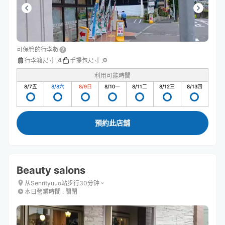
可保管的行李數
4
0
行李箱尺寸
:
手提包尺寸
:
利用可能時間
8/7
五
8/8
六
8/9
日
8/10
一
8/11
二
8/12
三
8/13
四
預約此店舖
Beauty salons
从Senrityuuo站步行30分钟。
本日營業時間
:
關閉