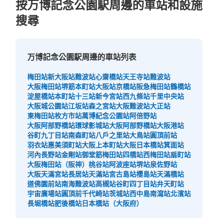
按万博記念公園駅周邊的車站和設施
搜尋
万博記念公園駅周邊的車站列表
梅田站
新大阪站
難波站
心齋橋站
天王寺站
難波站
大阪梅田站
堺筋本町站
大阪站
京橋站
阪急梅田站
鶴橋站
淀屋橋站
本町站
十三站
新今宮站
西九條站
千里中央站
大阪城公園站
江坂站
森之宮站
大阪難波站
大正站
東梅田站
枚方市站
萬博紀念公園站
阿倍野站
大阪阿部野橋站
環球影城站
大阪阿部野橋站
大阪港站
谷町九丁目站
南森町站
八戶之里站
大鳥站
圓頂前站
羽衣站
惠美須町站
大阪上本町站
大阪日本橋站
箕面站
河內長野站
金剛站
御堂筋梅田站
四橋站
西梅田站
扇町站
大阪梅田站（阪神）
桃谷站
阿波座站
堺站
泉佐野站
大阪天滿宮站
長居站
天滿站
宮古島站
櫻島站
天滿橋站
道佛園前站
南海難波站
高槻站
谷町四丁目站
弁天町站
宇宙廣場站
圓頂前千代崎站
茨城站
西中島南瀉站
北濱站
長堀橋站
肥後橋站
日本橋站（大阪府）