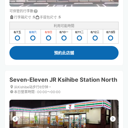
可保管的行李數
5
5
行李箱尺寸
:
手提包尺寸
:
利用可能時間
8/7
五
8/8
六
8/9
日
8/10
一
8/11
二
8/12
三
8/13
四
預約此店舖
Seven-Eleven JR Ksihibe Station North
从Kishibe站步行6分钟。
本日營業時間
:
00:00〜00:00