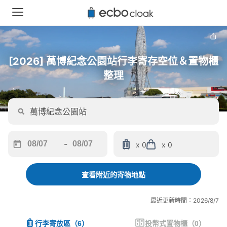
[2026] 萬博紀念公園站行李寄存空位＆置物櫃
整理
-
x 0
x 0
Navigate
Navigate
forward
backward
to
to
查看附近的寄物地點
interact
interact
with
with
最近更新時間：2026/8/7
the
the
calendar
calendar
行李寄放區
（
6
）
投幣式置物櫃
（
0
）
and
and