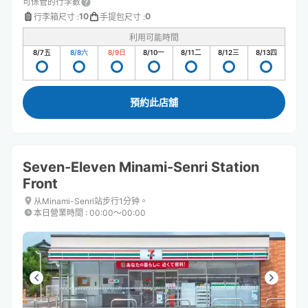
可保管的行李數
10
0
行李箱尺寸
:
手提包尺寸
:
利用可能時間
8/7
五
8/8
六
8/9
日
8/10
一
8/11
二
8/12
三
8/13
四
預約此店舖
Seven-Eleven Minami-Senri Station
Front
从Minami-Senri站步行1分钟。
本日營業時間
:
00:00〜00:00