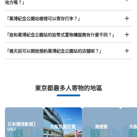
地方嗎？」
任何尺寸的行李都OK
「萬博紀念公園站哪裡可以寄存行李？」
放下行李，愉快度過一整天！
樂器、嬰兒車、腳踏車等，只要是1個人能搬運的行李尺寸就OK
「這和萬博紀念公園站的投幣式置物櫃服務有什麼不同？」
「幾天前可以開始預約萬博紀念公園站的店舖呢？」
突發狀況下的安心理賠
東京都最多人寄物的地區
發生行李破損、被偷等狀況時安心有保障
日本環球影城 |
大阪京瓷巨蛋
海遊館
大
USJ