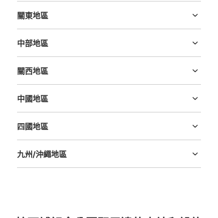
關東地區
茨城縣
栃木縣
群馬縣
埼玉縣
千葉縣
東京都
神奈川縣
中部地區
新潟縣
富山縣
石川縣
福井縣
山梨縣
長野縣
岐阜縣
静岡縣
愛知縣
關西地區
三重縣
滋賀縣
京都府
大阪府
兵庫縣
奈良縣
和歌山縣
中國地區
鳥取縣
島根縣
岡山縣
廣島縣
山口縣
四國地區
德島縣
香川縣
愛媛縣
高知縣
九州/沖繩地區
福岡縣
佐賀縣
長崎縣
熊本縣
大分縣
宮崎縣
鹿児島縣
沖縄縣