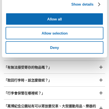
最長邊未滿45cm的行李（小型背包、手提包、手提行李
常見問題
Show details
等）
事先用手機預約

全國有1,000家以上合作店鋪
指定的日期和時間
北起北海道，南至沖繩，以都市為中心，全國皆可使用此服務。
Allow all
行李箱尺寸
¥800
「抵達預計寄物的店舖後該怎麼做呢？」
/
日
Allow selection
最長邊45cm以上的行李（行李箱、樂器、嬰兒車等）
「萬博紀念公園站的ecbo cloak服務費用？」
Deny
「行李會不會不見或被偷？」
許多地點佳/條件優的店鋪
工作人員拍完行李照片後

「有無法接受寄存的物品嗎？」
我們與許多地點方便的車站內店舖以及24小時營業的店鋪合作。
即完成寄存手續
「取回行李時，該怎麼做呢？」
「行李會保管在哪裡呢？」
「萬博紀念公園站有可以寄放嬰兒車、大型運動用品、樂器的