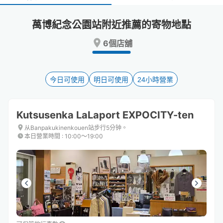
select
select
a
a
萬博紀念公園站附近推薦的寄物地點
date.
date.
Press
Press
6個店舖
the
the
question
question
mark
mark
key
key
今日可使用
明日可使用
24小時營業
to
to
get
get
the
the
Kutsusenka LaLaport EXPOCITY-ten
keyboard
keyboard
shortcuts
shortcuts
从Banpakukinenkouen站步行5分钟。
本日營業時間
:
10:00〜19:00
for
for
changing
changing
dates.
dates.