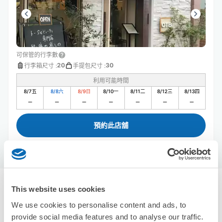
可保管的行李數
20
30
行李箱尺寸
:
手提包尺寸
:
利用可能時間
8/7
五
8/8
六
8/9
日
8/10
一
8/11
二
8/12
三
8/13
四
預約此店舖
萬博紀念公園站附近推薦的寄物櫃
This website uses cookies
We use cookies to personalise content and ads, to
0個投幣式置物櫃
使用ecbo斗篷存放行李
provide social media features and to analyse our traffic.