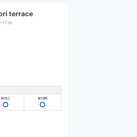
ri terrace
〜17:30
8/12
三
8/13
四