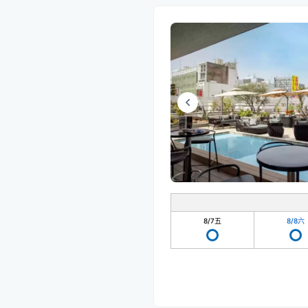
8/7
五
8/8
六