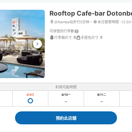
Rooftop Cafe-bar Dotonbo
从Namba站步行5分钟。
本日營業時間
:
12:30
可保管的行李數
5
5
行李箱尺寸
:
手提包尺寸
:
利用可能時間
8/9
日
8/10
一
8/11
二
預約此店舖