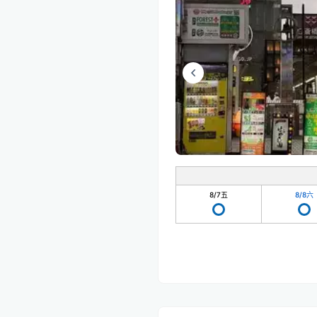
8/7
五
8/8
六