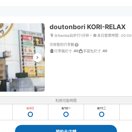
doutonbori KORI-RELAX
从Namba站步行1分钟。
本日營業時間
:
00:0
可保管的行李數
40
40
行李箱尺寸
:
手提包尺寸
:
利用可能時間
8/9
日
8/10
一
8/11
二
預約此店舖