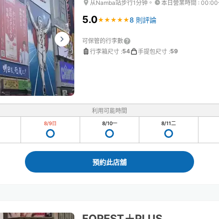
从Namba站步行1分钟。
本日營業時間
:
00:0
5.0
8 則評論
★
★
★
★
★
★
★
★
★
★
可保管的行李數
54
59
行李箱尺寸
:
手提包尺寸
:
利用可能時間
8/9
日
8/10
一
8/11
二
預約此店舖
FOREST＋PLUS