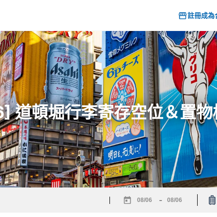
註冊成為
26] 道頓堀行李寄存空位＆置
-
Navigate
Navigate