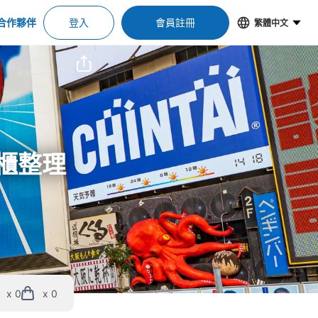
合作夥伴
登入
會員註冊
繁體中文
物櫃整理
x 0
x 0