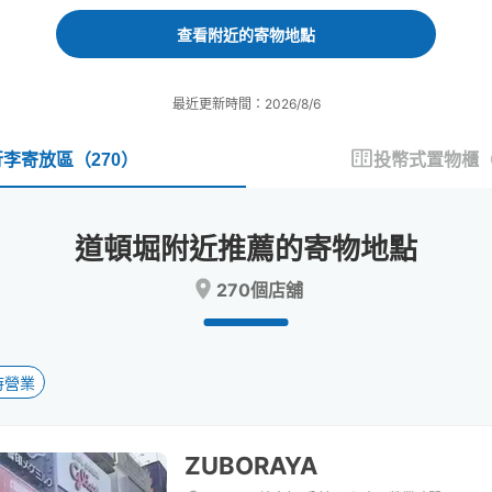
forward
backward
to
to
查看附近的寄物地點
interact
interact
with
with
the
the
最近更新時間：2026/8/6
calendar
calendar
and
and
select
select
行李寄放區
（
270
）
投幣式置物櫃
a
a
date.
date.
Press
Press
道頓堀附近推薦的寄物地點
the
the
question
question
270個店舖
mark
mark
key
key
to
to
get
get
the
the
時營業
keyboard
keyboard
shortcuts
shortcuts
for
for
ZUBORAYA
changing
changing
dates.
dates.