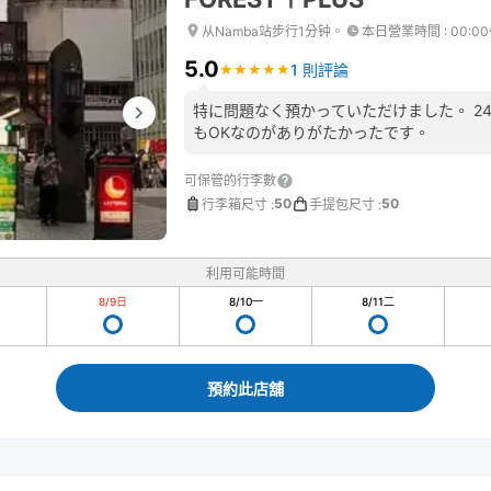
从Namba站步行1分钟。
本日營業時間
:
00:0
5.0
1 則評論
★
★
★
★
★
★
★
★
★
★
特に問題なく預かっていただけました。 2
もOKなのがありがたかったです。
可保管的行李數
50
50
行李箱尺寸
:
手提包尺寸
:
利用可能時間
8/9
日
8/10
一
8/11
二
預約此店舖