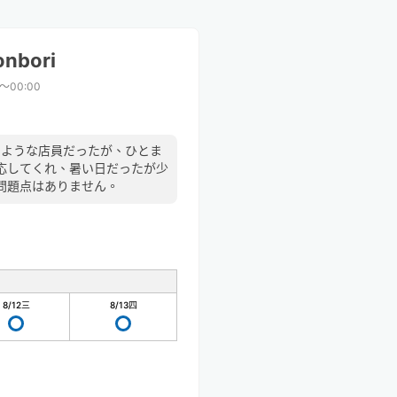
onbori
0〜00:00
ないような店員だったが、ひとま
応してくれ、暑い日だったが少
問題点はありません。
8/12
三
8/13
四