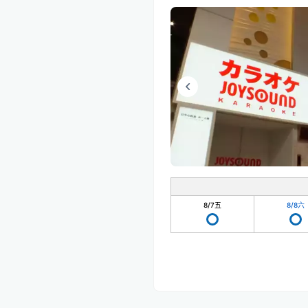
8/7
五
8/8
六