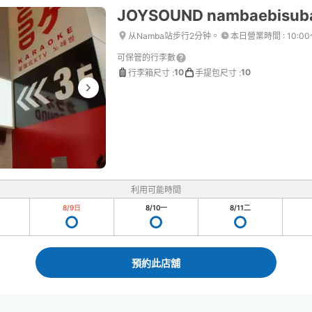
JOYSOUND nambaebisub
从Namba站步行2分钟。
本日營業時間
:
10:00
可保管的行李數
10
10
行李箱尺寸
:
手提包尺寸
:
利用可能時間
8/9
日
8/10
一
8/11
二
預約此店舖