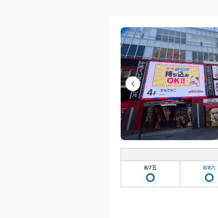
8/7
五
8/8
六