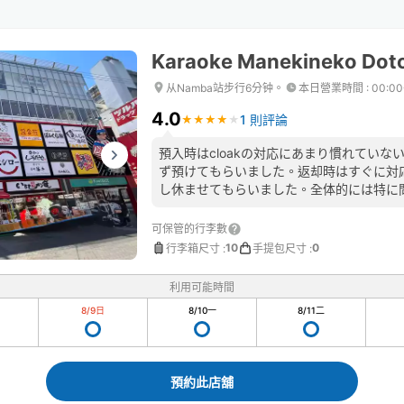
Karaoke Manekineko Dot
从Namba站步行6分钟。
本日營業時間
:
00:0
4.0
1 則評論
★
★
★
★
★
★
★
★
★
★
預入時はcloakの対応にあまり慣れてい
ず預けてもらいました。返却時はすぐに対
し休ませてもらいました。全体的には特に
可保管的行李數
10
0
行李箱尺寸
:
手提包尺寸
:
利用可能時間
8/9
日
8/10
一
8/11
二
預約此店舖