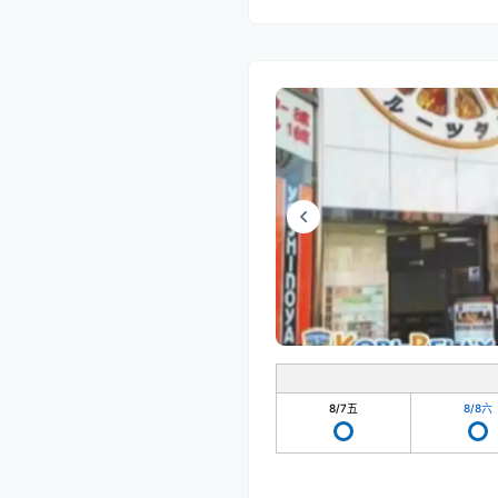
8/7
五
8/8
六