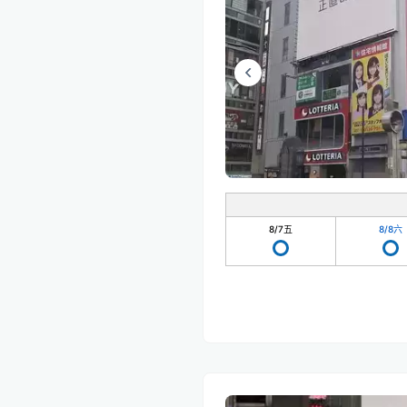
8/7
五
8/8
六