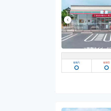
8/8
六
8/9
日