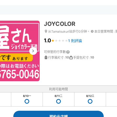
JOYCOLOR
从Tamatsukuri站步行0分钟。
本日營業時間
:
1.0
1 則評論
★
★
★
★
★
★
★
★
★
★
可保管的行李數
10
10
行李箱尺寸
:
手提包尺寸
:
利用可能時間
8/10
一
8/11
二
8/12
三
預約此店舖