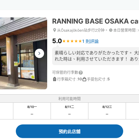
RANNING BASE OSAKA cas
从Ōsakajōkōen站步行2分钟。
本日營業時間
:
5.0
1 則評論
★
★
★
★
★
★
★
★
★
★
素晴らしい対応でありがたかったです。 
れた時は、利用させていただきます！ あ
可保管的行李數
10
5
行李箱尺寸
:
手提包尺寸
:
利用可能時間
8/10
一
8/11
二
8/12
三
預約此店舖