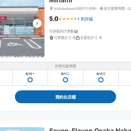
Minami
从Midoribashi站步行1分钟。
本日營業時間
:
0
5.0
1 則評論
★
★
★
★
★
★
★
★
★
★
可保管的行李數
5
5
行李箱尺寸
:
手提包尺寸
:
利用可能時間
8/10
一
8/11
二
8/12
三
預約此店舖
Seven-Eleven Osaka Na