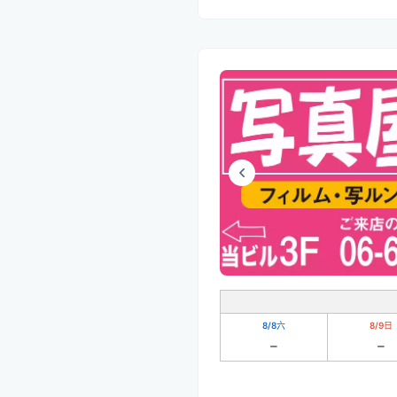
8/8
六
8/9
日