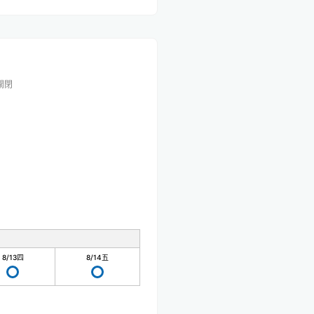
關閉
8/13
四
8/14
五