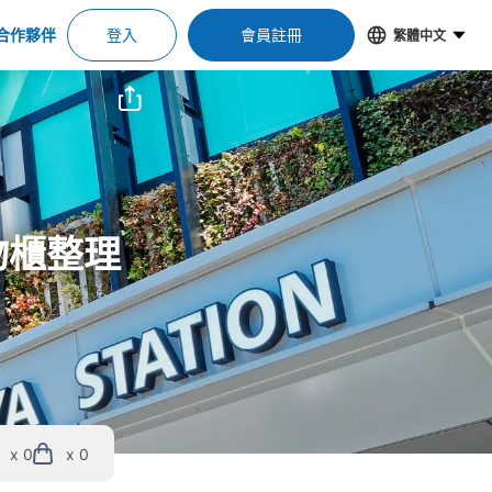
合作夥伴
登入
會員註冊
繁體中文
物櫃整理
x 0
x 0