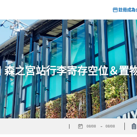
註冊成為
26] 森之宮站行李寄存空位＆置
-
Navigate
Navigate