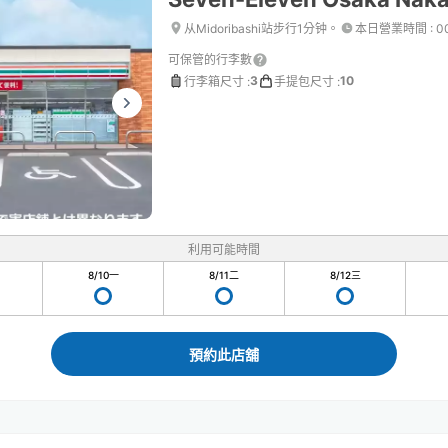
从Midoribashi站步行1分钟。
本日營業時間
:
0
可保管的行李數
3
10
行李箱尺寸
:
手提包尺寸
:
利用可能時間
8/10
一
8/11
二
8/12
三
預約此店舖