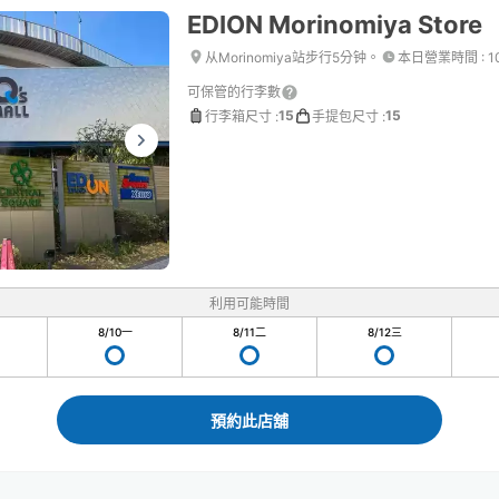
EDION Morinomiya Store
从Morinomiya站步行5分钟。
本日營業時間
:
1
可保管的行李數
15
15
行李箱尺寸
:
手提包尺寸
:
利用可能時間
8/10
一
8/11
二
8/12
三
預約此店舖