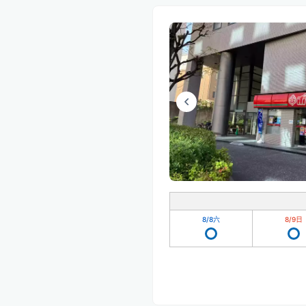
8/8
六
8/9
日