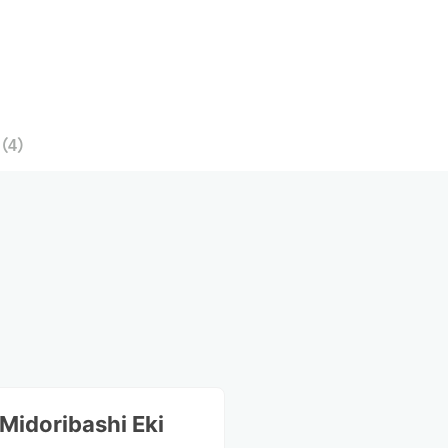
（
4
）
Midoribashi Eki