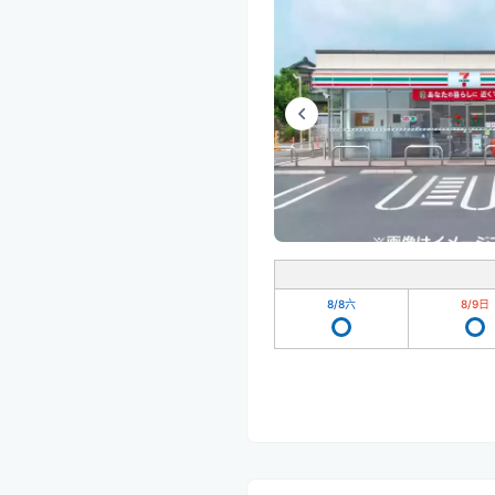
8/8
六
8/9
日