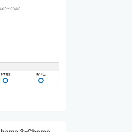
0:00〜00:00
8/13
四
8/14
五
kahama 3-Chome