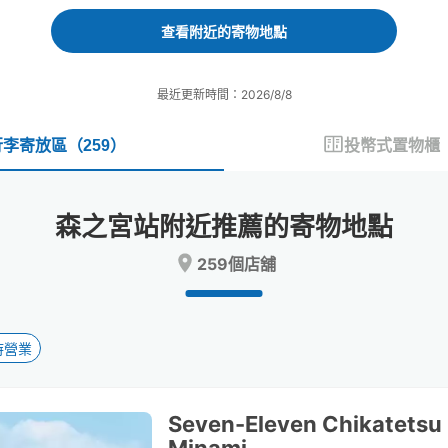
forward
backward
to
to
查看附近的寄物地點
interact
interact
with
with
the
the
最近更新時間：2026/8/8
calendar
calendar
and
and
select
select
行李寄放區
（
259
）
投幣式置物櫃
a
a
date.
date.
Press
Press
森之宮站附近推薦的寄物地點
the
the
question
question
259個店舖
mark
mark
key
key
to
to
get
get
the
the
時營業
keyboard
keyboard
shortcuts
shortcuts
for
for
Seven-Eleven Chikatetsu 
changing
changing
dates.
dates.