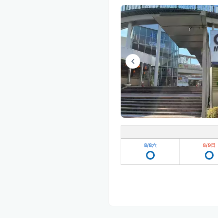
8/8
六
8/9
日