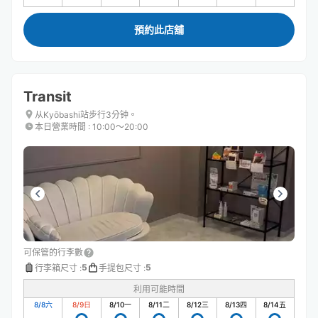
預約此店舖
Transit
从Kyōbashi站步行3分钟。
本日營業時間
:
10:00〜20:00
可保管的行李數
5
5
行李箱尺寸
:
手提包尺寸
:
利用可能時間
8/8
六
8/9
日
8/10
一
8/11
二
8/12
三
8/13
四
8/14
五