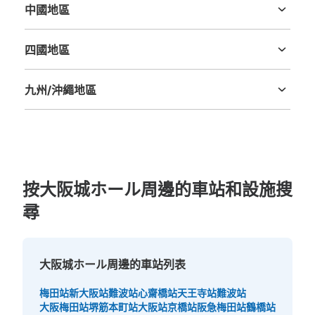
中國地區
鳥取縣
島根縣
岡山縣
廣島縣
山口縣
四國地區
德島縣
香川縣
愛媛縣
高知縣
九州/沖繩地區
福岡縣
佐賀縣
長崎縣
熊本縣
大分縣
宮崎縣
鹿児島縣
沖縄縣
按大阪城ホール周邊的車站和設施搜
尋
大阪城ホール周邊的車站列表
梅田站
新大阪站
難波站
心齋橋站
天王寺站
難波站
大阪梅田站
堺筋本町站
大阪站
京橋站
阪急梅田站
鶴橋站