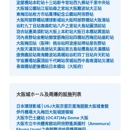
淀屋橋站
本町站
十三站
新今宮站
西九條站
千里中央站
大阪城公園站
江坂站
森之宮站
大阪難波站
大正站
東梅田站
枚方市站
萬博紀念公園站
阿倍野站
大阪阿部野橋站
環球影城站
大阪阿部野橋站
大阪港站
谷町九丁目站
南森町站
八戶之里站
大鳥站
圓頂前站
羽衣站
惠美須町站
大阪上本町站
大阪日本橋站
箕面站
河內長野站
金剛站
御堂筋梅田站
四橋站
西梅田站
扇町站
大阪梅田站（阪神）
桃谷站
阿波座站
堺站
泉佐野站
大阪天滿宮站
長居站
天滿站
宮古島站
櫻島站
天滿橋站
道佛園前站
南海難波站
高槻站
谷町四丁目站
弁天町站
宇宙廣場站
圓頂前千代崎站
茨城站
西中島南瀉站
北濱站
長堀橋站
肥後橋站
日本橋站（大阪府）
大阪城ホール及周邊的設施列表
日本環球影城 | USJ
大阪京瓷巨蛋
海遊館
大阪城會館
伊丹機場
大丸梅田
大阪城
道頓堀
大阪市巴士總站 (OCAT)
My Dome 大阪
大阪市立中央體育館站
阿倍野遙
美國村（Amemura）
Ebuno Izumi之森館
難波哈奇
懷蒂梅田