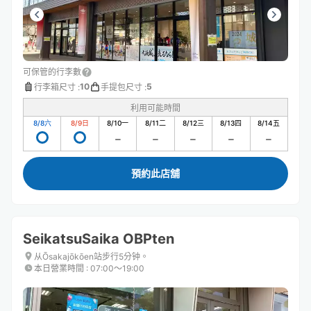
可保管的行李數
10
5
行李箱尺寸
:
手提包尺寸
:
利用可能時間
8/8
六
8/9
日
8/10
一
8/11
二
8/12
三
8/13
四
8/14
五
預約此店舖
SeikatsuSaika OBPten
从Ōsakajōkōen站步行5分钟。
本日營業時間
:
07:00〜19:00