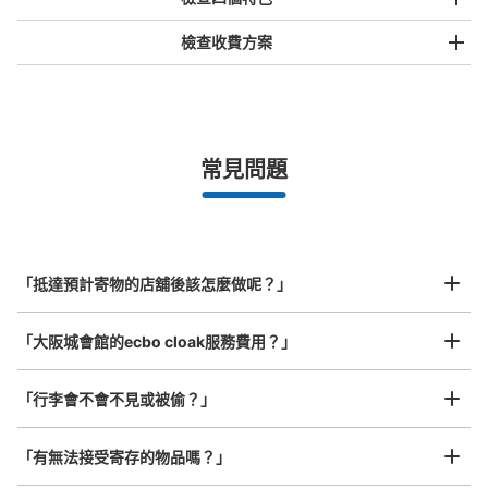
檢查收費方案
手提包尺寸
¥500
/
日
最長邊未滿45cm的行李（小型背包、手提包、手提行李
常見問題
等）
事先用手機預約

全國有1,000家以上合作店鋪
指定的日期和時間
JR 大阪環状線大阪城公園駅改札外コイン
北起北海道，南至沖繩，以都市為中心，全國皆可使用此服務。
ロッカー①
行李箱尺寸
¥800
从JR 大阪環状線大阪城公園駅站步行分钟。
「抵達預計寄物的店舖後該怎麼做呢？」
/
日
本日營業時間
:
06:00
〜
23:00
最長邊45cm以上的行李（行李箱、樂器、嬰兒車等）
改札口正面にある。 休日は使用率が高い。
「大阪城會館的ecbo cloak服務費用？」
「行李會不會不見或被偷？」
許多地點佳/條件優的店鋪
工作人員拍完行李照片後

「有無法接受寄存的物品嗎？」
我們與許多地點方便的車站內店舖以及24小時營業的店鋪合作。
即完成寄存手續