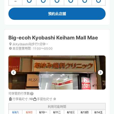
預約此店舖
Big-ecoh Kyobashi Keiham Mall Mae
从Kyōbashi站步行1分钟。
本日營業時間
:
11:00〜05:00
可保管的行李數
10
0
行李箱尺寸
:
手提包尺寸
:
利用可能時間
8/8
六
8/9
日
8/10
一
8/11
二
8/12
三
8/13
四
8/14
五