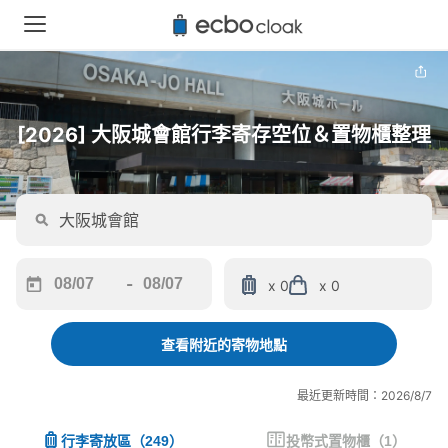
[2026] 大阪城會館行李寄存空位＆置物櫃整理
-
x 0
x 0
Navigate
Navigate
forward
backward
to
to
查看附近的寄物地點
interact
interact
with
with
最近更新時間：2026/8/7
the
the
calendar
calendar
行李寄放區
（
249
）
投幣式置物櫃
（
1
）
and
and