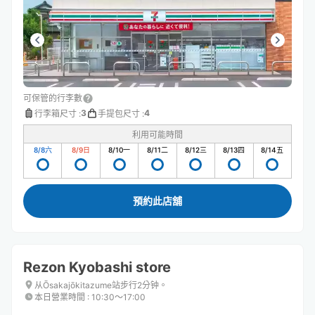
可保管的行李數
3
4
行李箱尺寸
:
手提包尺寸
:
利用可能時間
8/8
六
8/9
日
8/10
一
8/11
二
8/12
三
8/13
四
8/14
五
預約此店舖
Rezon Kyobashi store
从Ōsakajōkitazume站步行2分钟。
本日營業時間
:
10:30〜17:00