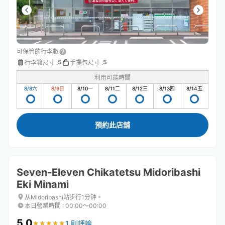
可保管的行李數
5
5
行李箱尺寸
:
手提包尺寸
:
利用可能時間
8/8
六
8/9
日
8/10
一
8/11
二
8/12
三
8/13
四
8/14
五
預約此店舖
Seven-Eleven Chikatetsu Midoribashi
Eki Minami
从Midoribashi站步行1分钟。
本日營業時間
:
00:00〜00:00
5.0
1 則評論
★
★
★
★
★
★
★
★
★
★