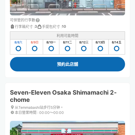
可保管的行李數
3
10
行李箱尺寸
:
手提包尺寸
:
利用可能時間
8/8
六
8/9
日
8/10
一
8/11
二
8/12
三
8/13
四
8/14
五
預約此店舖
Seven-Eleven Osaka Shimamachi 2-
chome
从Temmabashi站步行5分钟。
本日營業時間
:
00:00〜00:00