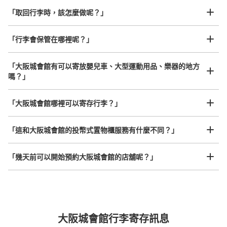
「取回行李時，該怎麼做呢？」
「行李會保管在哪裡呢？」
可保管的行李數
大的
:
6
/
¥600
中等的
:
45
/
¥400
小的
:
21
/
¥300
付款方式
「大阪城會館有可以寄放嬰兒車、大型運動用品、樂器的地方
現金
嗎？」
查看此投幣式儲物櫃的位置
任何尺寸的行李都OK
「大阪城會館哪裡可以寄存行李？」
放下行李，愉快度過一整天！
樂器、嬰兒車、腳踏車等，只要是1個人能搬運的行李尺寸就OK
「這和大阪城會館的投幣式置物櫃服務有什麼不同？」
「幾天前可以開始預約大阪城會館的店舖呢？」
突發狀況下的安心理賠
大阪城會館行李寄存訊息
發生行李破損、被偷等狀況時安心有保障