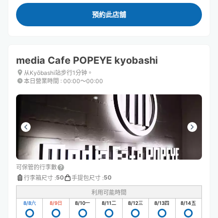
預約此店舖
media Cafe POPEYE kyobashi
从Kyōbashi站步行1分钟。
本日營業時間
:
00:00〜00:00
可保管的行李數
50
50
行李箱尺寸
:
手提包尺寸
:
利用可能時間
8/8
六
8/9
日
8/10
一
8/11
二
8/12
三
8/13
四
8/14
五