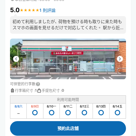
5.0
1 則評論
★
★
★
★
★
★
★
★
★
★
初めて利用しましたが､ 荷物を預ける時も取りに来た時も
スマホの画面を見せるだけで対応してくれた。 駅から近
いので立地的にも使いやすい。
可保管的行李數
1
0
行李箱尺寸
:
手提包尺寸
:
利用可能時間
8/8
六
8/9
日
8/10
一
8/11
二
8/12
三
8/13
四
8/14
五
預約此店舖