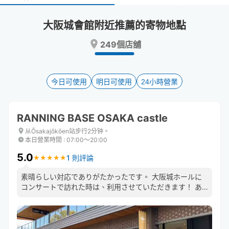
select
select
a
a
大阪城會館附近推薦的寄物地點
date.
date.
Press
Press
249個店舖
the
the
question
question
mark
mark
key
key
今日可使用
明日可使用
24小時營業
to
to
get
get
the
the
RANNING BASE OSAKA castle
keyboard
keyboard
shortcuts
shortcuts
从Ōsakajōkōen站步行2分钟。
本日營業時間
:
07:00〜20:00
for
for
changing
changing
5.0
1 則評論
★
★
★
★
★
★
★
★
★
★
dates.
dates.
素晴らしい対応でありがたかったです。 大阪城ホールに
コンサートで訪れた時は、利用させていただきます！ あ
りがとうございました！