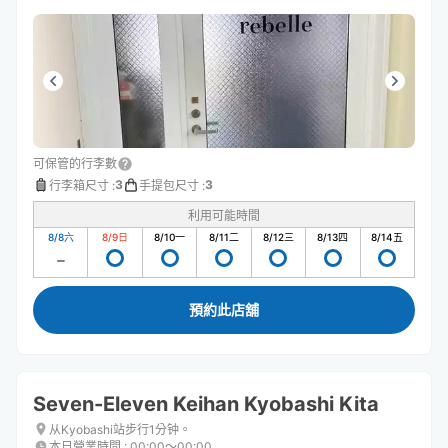
可保管的行李數
3
3
行李箱尺寸
:
手提包尺寸
:
利用可能時間
8/8
六
8/9
日
8/10
一
8/11
二
8/12
三
8/13
四
8/14
五
預約此店舖
Seven-Eleven Keihan Kyobashi Kita
从Kyobashi站步行1分钟。
本日營業時間
:
00:00〜00:00