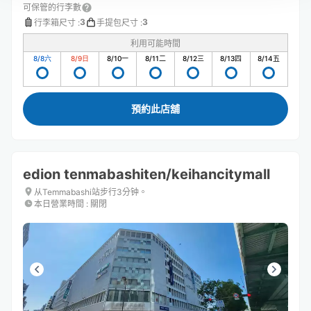
可保管的行李數
3
3
行李箱尺寸
:
手提包尺寸
:
利用可能時間
8/8
六
8/9
日
8/10
一
8/11
二
8/12
三
8/13
四
8/14
五
預約此店舖
edion tenmabashiten/keihancitymall
从Temmabashi站步行3分钟。
本日營業時間
:
關閉