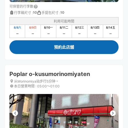
可保管的行李數
10
10
行李箱尺寸
:
手提包尺寸
:
利用可能時間
8/8
六
8/9
日
8/10
一
8/11
二
8/12
三
8/13
四
8/14
五
預約此店舖
Poplar o-kusumorinomiyaten
从Morinomiya站步行5分钟。
本日營業時間
:
05:00〜01:00