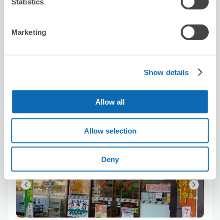
Statistics
10
10
行李箱尺寸
:
手提包尺寸
:
利用可能時間
Marketing
8/8
六
8/9
日
8/10
一
8/11
二
8/12
三
8/13
四
8/14
五
預約此店舖
Show details
Allow all
Seven-Eleven Osaka Temma 1-chome
从Temmabashi站步行6分钟。
Allow selection
本日營業時間
:
00:00〜00:00
Deny