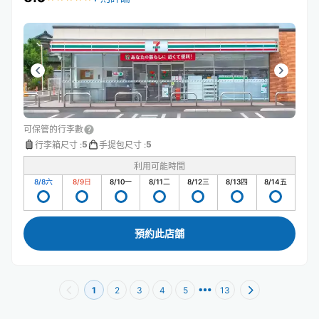
可保管的行李數
5
5
行李箱尺寸
:
手提包尺寸
:
利用可能時間
8/8
六
8/9
日
8/10
一
8/11
二
8/12
三
8/13
四
8/14
五
預約此店舖
1
2
3
4
5
13