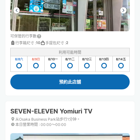
可保管的行李數
10
2
行李箱尺寸
:
手提包尺寸
:
利用可能時間
8/8
六
8/9
日
8/10
一
8/11
二
8/12
三
8/13
四
8/14
五
預約此店舖
SEVEN-ELEVEN Yomiuri TV
从Osaka Business Park站步行1分钟。
本日營業時間
:
00:00〜00:00