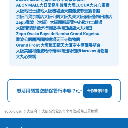
AEON MALL大日
堂島川論壇
大阪LUCUA
大丸心齋橋
大阪站巴士總站
大阪機場
通天閣
難波御堂筋會館
京阪百貨京橋店
大阪公園
大阪丸美
大阪府
阪急梅田總店
Zepp難波（大阪）
大阪國際展覽中心
歐力士劇場
大阪環球影城步行街
阪神梅田總店
大丸梅田
Zepp Osaka Bayside
Namba Grand Kagetsu
難波公園
關西國際機場
天王寺動物園
Grand Front 大阪
梅田藍天大廈空中庭園展望台
大阪美國村
難波哈奇
懷蒂梅田
阿倍野Harukas博物館
大丸心齋橋
想活用閒置空間保管行李嗎？👉
合作夥伴註冊
ecbo cloak
大阪府
大阪城會館的行李寄放/投幣式置物櫃