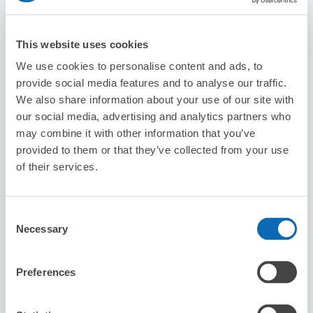
8/8
六
8/9
日
8/10
一
8/11
二
8/12
三
8/13
四
8/14
五
This website uses cookies
預約此店舖
We use cookies to personalise content and ads, to
provide social media features and to analyse our traffic.
We also share information about your use of our site with
our social media, advertising and analytics partners who
Le Clos de Mariage
may combine it with other information that you’ve
从Tanimachi 4-chome站步行5分钟。
provided to them or that they’ve collected from your use
本日營業時間
:
11:00〜18:00
of their services.
5.0
9 則評論
★
★
★
★
★
★
★
★
★
★
Consent
Necessary
Selection
Preferences
可保管的行李數