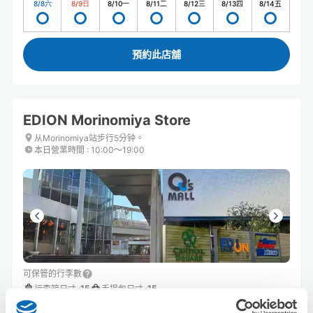
8/8
六
8/9
日
8/10
一
8/11
二
8/12
三
8/13
四
8/14
五
預約此店舖
EDION Morinomiya Store
从Morinomiya站步行5分钟。
本日營業時間
:
10:00〜19:00
可保管的行李數
15
15
行李箱尺寸
:
手提包尺寸
:
利用可能時間