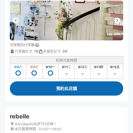
可保管的行李數
15
20
行李箱尺寸
:
手提包尺寸
:
利用可能時間
8/8
六
8/9
日
8/10
一
8/11
二
8/12
三
8/13
四
8/14
五
預約此店舖
rebelle
从Kyōbashi站步行5分钟。
本日營業時間
:
10:00〜19:00