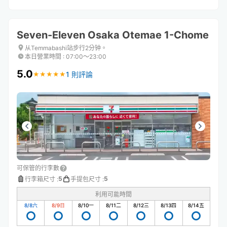
Seven-Eleven Osaka Otemae 1-Chome
从Temmabashi站步行2分钟。
本日營業時間
:
07:00〜23:00
5.0
1 則評論
★
★
★
★
★
★
★
★
★
★
可保管的行李數
5
5
行李箱尺寸
:
手提包尺寸
:
利用可能時間
8/8
六
8/9
日
8/10
一
8/11
二
8/12
三
8/13
四
8/14
五