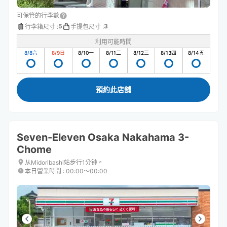
可保管的行李數
5
3
行李箱尺寸
:
手提包尺寸
:
利用可能時間
8/8
六
8/9
日
8/10
一
8/11
二
8/12
三
8/13
四
8/14
五
預約此店舖
Seven-Eleven Osaka Nakahama 3-
Chome
从Midoribashi站步行1分钟。
本日營業時間
:
00:00〜00:00