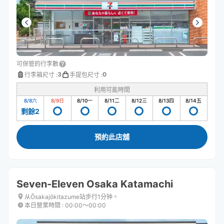
可保管的行李數
3
0
行李箱尺寸
:
手提包尺寸
:
利用可能時間
8/8
六
8/9
日
8/10
一
8/11
二
8/12
三
8/13
四
8/14
五
剩餘2
預約此店舖
Seven-Eleven Osaka Katamachi
从Ōsakajōkitazume站步行1分钟。
本日營業時間
:
00:00〜00:00