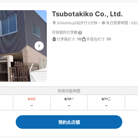
Tsubotakiko Co., Ltd.
从Nishikujō站步行3分钟。
本日營業時間
:
08:
可保管的行李數
10
10
行李箱尺寸
:
手提包尺寸
:
利用可能時間
8/9
日
8/10
一
8/11
二
預約此店舖