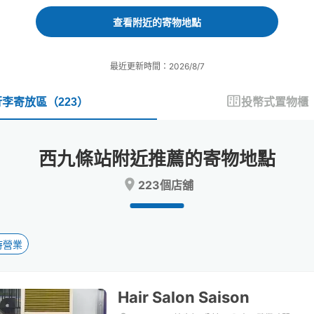
forward
backward
to
to
查看附近的寄物地點
interact
interact
with
with
the
the
最近更新時間：2026/8/7
calendar
calendar
and
and
select
select
行李寄放區
（
223
）
投幣式置物櫃
a
a
date.
date.
Press
Press
西九條站附近推薦的寄物地點
the
the
question
question
223個店舖
mark
mark
key
key
to
to
get
get
the
the
時營業
keyboard
keyboard
shortcuts
shortcuts
for
for
Hair Salon Saison
changing
changing
dates.
dates.