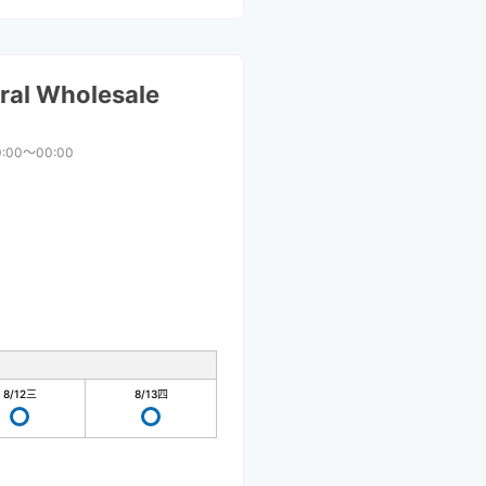
ral Wholesale
0:00〜00:00
8/12
三
8/13
四