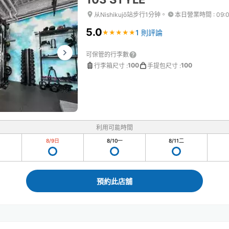
从Nishikujō站步行1分钟。
本日營業時間
:
09:
5.0
1 則評論
★
★
★
★
★
★
★
★
★
★
可保管的行李數
100
100
行李箱尺寸
:
手提包尺寸
:
利用可能時間
8/9
日
8/10
一
8/11
二
預約此店舖