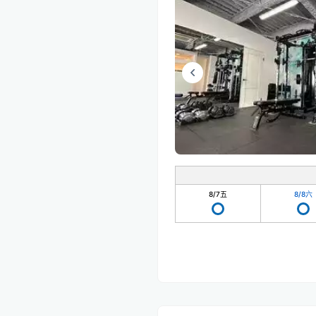
8/7
五
8/8
六