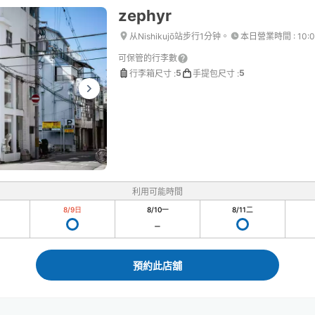
zephyr
从Nishikujō站步行1分钟。
本日營業時間
:
10:
可保管的行李數
5
5
行李箱尺寸
:
手提包尺寸
:
利用可能時間
8/9
日
8/10
一
8/11
二
預約此店舖