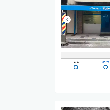
8/7
五
8/8
六