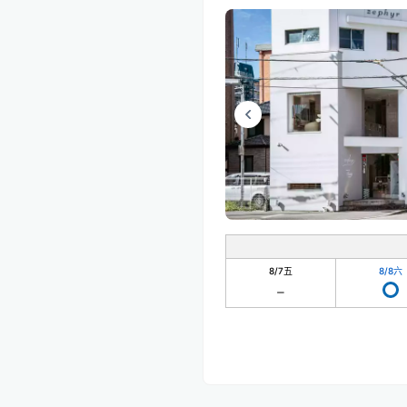
8/7
五
8/8
六