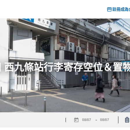
註冊成為
26] 西九條站行李寄存空位＆置
-
Navigate
Navigate