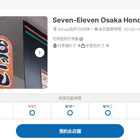
Seven-Eleven Osaka Hon
从Kujo站步行6分钟。
本日營業時間
:
00:00〜
可保管的行李數
8
8
行李箱尺寸
:
手提包尺寸
:
利用可能時間
8/9
日
8/10
一
8/11
二
預約此店舖