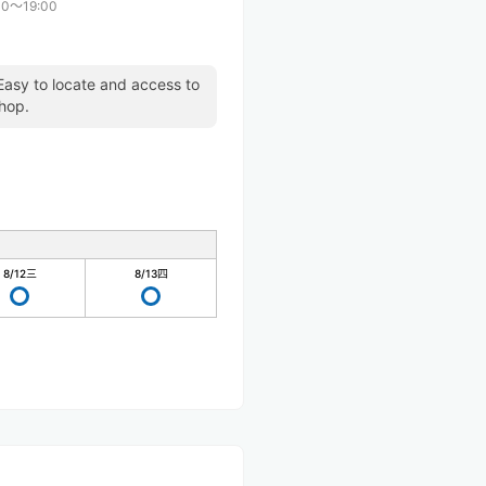
00〜19:00
. Easy to locate and access to
hop.
8/12
三
8/13
四