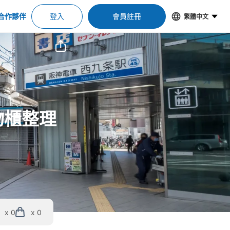
合作夥伴
登入
會員註冊
繁體中文
物櫃整理
x 0
x 0