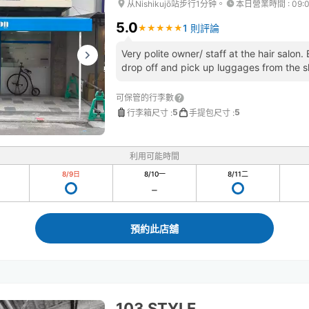
从Nishikujō站步行1分钟。
本日營業時間
:
09:
5.0
1 則評論
★
★
★
★
★
★
★
★
★
★
Very polite owner/ staff at the hair salon
drop off and pick up luggages from the s
可保管的行李數
5
5
行李箱尺寸
:
手提包尺寸
:
利用可能時間
8/9
日
8/10
一
8/11
二
預約此店舖
103 STYLE