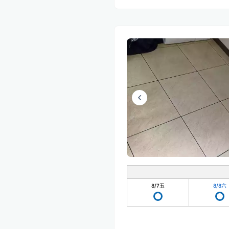
8/7
五
8/8
六