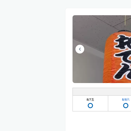
8/7
五
8/8
六