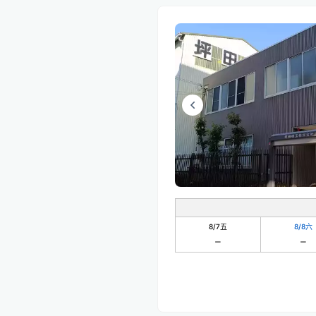
8/7
五
8/8
六