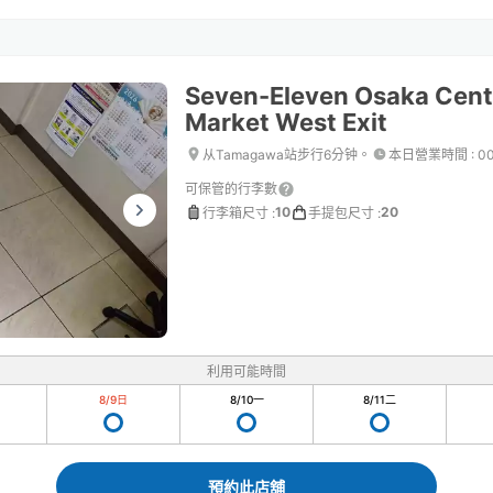
Seven-Eleven Osaka Cent
Market West Exit
从Tamagawa站步行6分钟。
本日營業時間
:
0
可保管的行李數
10
20
行李箱尺寸
:
手提包尺寸
:
利用可能時間
8/9
日
8/10
一
8/11
二
預約此店舖