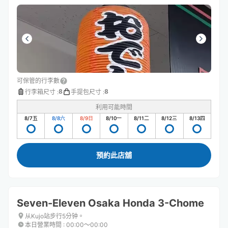
可保管的行李數
8
8
行李箱尺寸
:
手提包尺寸
:
利用可能時間
8/7
五
8/8
六
8/9
日
8/10
一
8/11
二
8/12
三
8/13
四
預約此店舖
Seven-Eleven Osaka Honda 3-Chome
从Kujo站步行5分钟。
本日營業時間
:
00:00〜00:00