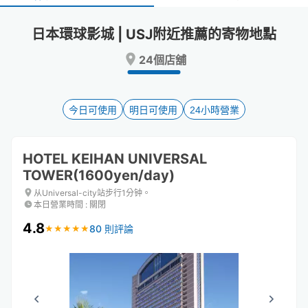
select
select
a
a
日本環球影城 | USJ附近推薦的寄物地點
date.
date.
Press
Press
24個店舖
the
the
question
question
mark
mark
key
key
今日可使用
明日可使用
24小時營業
to
to
get
get
the
the
HOTEL KEIHAN UNIVERSAL
keyboard
keyboard
TOWER(1600yen/day)
shortcuts
shortcuts
for
for
从Universal-city站步行1分钟。
changing
changing
本日營業時間
:
關閉
dates.
dates.
4.8
80 則評論
★
★
★
★
★
★
★
★
★
★