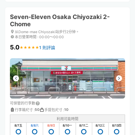
Seven-Eleven Osaka Chiyozaki 2-
Chome
从Dome-mae Chiyozaki站步行2分钟。
本日營業時間
:
00:00〜00:00
5.0
1 則評論
★
★
★
★
★
★
★
★
★
★
可保管的行李數
50
10
行李箱尺寸
:
手提包尺寸
:
利用可能時間
8/7
五
8/8
六
8/9
日
8/10
一
8/11
二
8/12
三
8/13
四