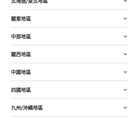
北海道/東北地區
北海道
青森縣
岩手縣
宮城縣
秋田縣
山形縣
福島縣
關東地區
可保管的行李數
大的
:
3
/
¥600
中等的
:
15
/
¥400
小的
:
13
/
¥300
茨城縣
栃木縣
群馬縣
埼玉縣
千葉縣
東京都
神奈川縣
付款方式
中部地區
現金
新潟縣
富山縣
石川縣
福井縣
山梨縣
長野縣
岐阜縣
静岡縣
愛知縣
查看此投幣式儲物櫃的位置
關西地區
三重縣
滋賀縣
京都府
大阪府
兵庫縣
奈良縣
和歌山縣
中國地區
JR ゆめ咲線桜島駅改札外コインロッカー
鳥取縣
島根縣
岡山縣
廣島縣
山口縣
②
四國地區
从JR ゆめ咲線桜島駅站步行分钟。
德島縣
香川縣
愛媛縣
高知縣
本日營業時間
:
06:00
〜
23:00
九州/沖繩地區
改札外 改札口正面にある。
福岡縣
佐賀縣
長崎縣
熊本縣
大分縣
宮崎縣
鹿児島縣
沖縄縣