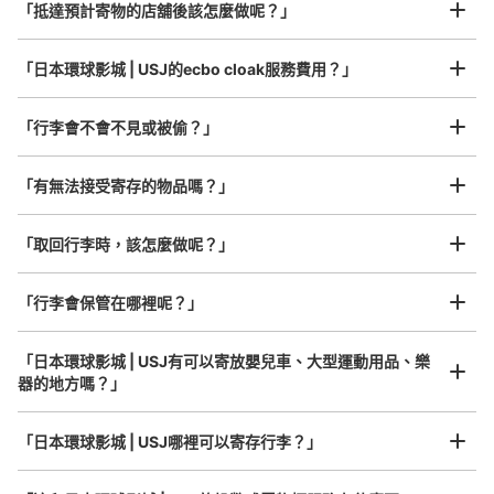
¥800
从JR ゆめ咲線ユニバーサルシティ駅站步行5分钟。
「抵達預計寄物的店舖後該怎麼做呢？」
/
日
本日營業時間
:
09:00
〜
22:00
最長邊45cm以上的行李（行李箱、樂器、嬰兒車等）
ウエストロッカー パークに向かって右側にある。 バスの
「日本環球影城 | USJ的ecbo cloak服務費用？」
りばの方から入るゲートにある。 両替機あり。 利用時間
はパーククローズ時間まで。日にちによって違うため、ホ
ームページなどで確認必要
「行李會不會不見或被偷？」
許多地點佳/條件優的店鋪
工作人員拍完行李照片後

「有無法接受寄存的物品嗎？」
我們與許多地點方便的車站內店舖以及24小時營業的店鋪合作。
即完成寄存手續
「取回行李時，該怎麼做呢？」
「行李會保管在哪裡呢？」
可保管的行李數
「日本環球影城 | USJ有可以寄放嬰兒車、大型運動用品、樂
中等的
:
372
/
¥1000
小的
:
640
/
¥500
器的地方嗎？」
付款方式
任何尺寸的行李都OK
現金
「日本環球影城 | USJ哪裡可以寄存行李？」
放下行李，愉快度過一整天！
樂器、嬰兒車、腳踏車等，只要是1個人能搬運的行李尺寸就OK
查看此投幣式儲物櫃的位置