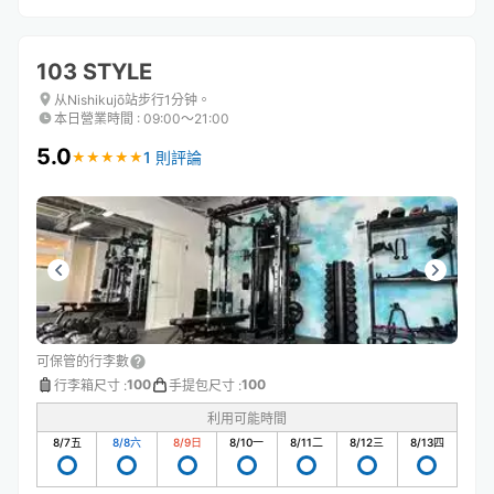
103 STYLE
从Nishikujō站步行1分钟。
本日營業時間
:
09:00〜21:00
5.0
1 則評論
★
★
★
★
★
★
★
★
★
★
可保管的行李數
100
100
行李箱尺寸
:
手提包尺寸
:
利用可能時間
8/7
五
8/8
六
8/9
日
8/10
一
8/11
二
8/12
三
8/13
四