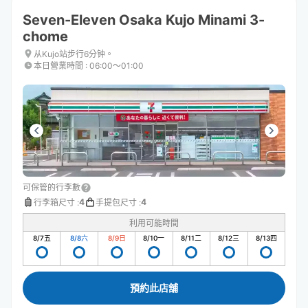
Seven-Eleven Osaka Kujo Minami 3-
chome
从Kujo站步行6分钟。
本日營業時間
:
06:00〜01:00
可保管的行李數
4
4
行李箱尺寸
:
手提包尺寸
:
利用可能時間
8/7
五
8/8
六
8/9
日
8/10
一
8/11
二
8/12
三
8/13
四
預約此店舖