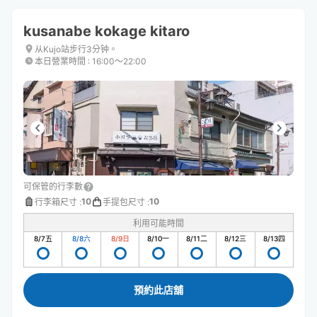
kusanabe kokage kitaro
从Kujo站步行3分钟。
本日營業時間
:
16:00〜22:00
可保管的行李數
10
10
行李箱尺寸
:
手提包尺寸
:
利用可能時間
8/7
五
8/8
六
8/9
日
8/10
一
8/11
二
8/12
三
8/13
四
預約此店舖