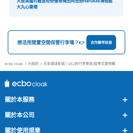
大阪美國村
難波哈奇
懷蒂梅田
阿倍野Harukas博物館
カー①
大丸心齋橋
从JR ゆめ咲線桜島駅站步行5分钟。
本日營業時間
:
06:00
〜
23:00
会場しさを正面にし、右側にある。 小さいサイズのみ 両
替機あり。 公演終了までの利用 使える時間などは確認必
要
想活用閒置空間保管行李嗎？👉
合作夥伴註冊
ecbo cloak
大阪府
日本環球影城 | USJ的行李寄放/投幣式置物櫃
關於本服務
可保管的行李數
小的
:
495
/
¥300
關於本公司
付款方式
現金
關於使用規章