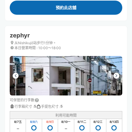
預約此店舖
zephyr
从Nishikujō站步行1分钟。
本日營業時間
:
10:00〜18:00
可保管的行李數
5
5
行李箱尺寸
:
手提包尺寸
:
利用可能時間
8/7
五
8/8
六
8/9
日
8/10
一
8/11
二
8/12
三
8/13
四