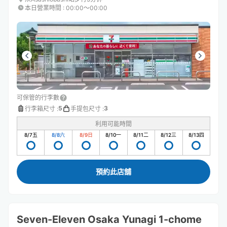
本日營業時間
:
00:00〜00:00
可保管的行李數
5
3
行李箱尺寸
:
手提包尺寸
:
利用可能時間
8/7
五
8/8
六
8/9
日
8/10
一
8/11
二
8/12
三
8/13
四
預約此店舖
Seven-Eleven Osaka Yunagi 1-chome