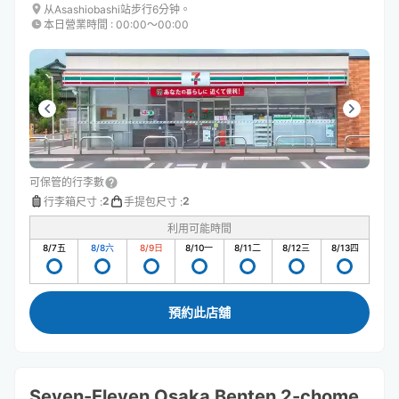
从Asashiobashi站步行6分钟。
本日營業時間
:
00:00〜00:00
可保管的行李數
2
2
行李箱尺寸
:
手提包尺寸
:
利用可能時間
8/7
五
8/8
六
8/9
日
8/10
一
8/11
二
8/12
三
8/13
四
預約此店舖
Seven-Eleven Osaka Benten 2-chome