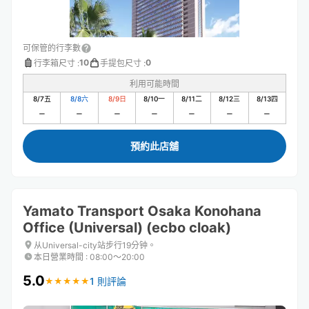
可保管的行李數
10
0
行李箱尺寸
:
手提包尺寸
:
利用可能時間
8/7
五
8/8
六
8/9
日
8/10
一
8/11
二
8/12
三
8/13
四
預約此店舖
Yamato Transport Osaka Konohana
Office (Universal) (ecbo cloak)
从Universal-city站步行19分钟。
本日營業時間
:
08:00〜20:00
5.0
1 則評論
★
★
★
★
★
★
★
★
★
★