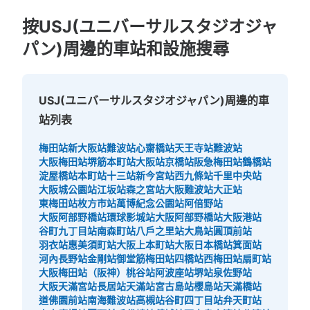
按USJ(ユニバーサルスタジオジャ
パン)周邊的車站和設施搜尋
可保管的行李數
USJ(ユニバーサルスタジオジャパン)周邊的車
大的
:
8
/
¥600
中等的
:
8
/
¥400
小的
:
8
/
¥300
站列表
付款方式
現金
梅田站
新大阪站
難波站
心齋橋站
天王寺站
難波站
查看此投幣式儲物櫃的位置
大阪梅田站
堺筋本町站
大阪站
京橋站
阪急梅田站
鶴橋站
淀屋橋站
本町站
十三站
新今宮站
西九條站
千里中央站
大阪城公園站
江坂站
森之宮站
大阪難波站
大正站
東梅田站
枚方市站
萬博紀念公園站
阿倍野站
大阪阿部野橋站
環球影城站
大阪阿部野橋站
大阪港站
ユニバーサルスタジオジャパン会場外コイ
谷町九丁目站
南森町站
八戶之里站
大鳥站
圓頂前站
ンロッカー①
羽衣站
惠美須町站
大阪上本町站
大阪日本橋站
箕面站
河內長野站
金剛站
御堂筋梅田站
四橋站
西梅田站
扇町站
从JR ゆめ咲線ユニバーサルシティ駅站步行2分钟。
大阪梅田站（阪神）
桃谷站
阿波座站
堺站
泉佐野站
本日營業時間
:
09:00
〜
22:00
大阪天滿宮站
長居站
天滿站
宮古島站
櫻島站
天滿橋站
イーストロッカー ユニバーサルシティ駅から会場に向か
道佛園前站
南海難波站
高槻站
谷町四丁目站
弁天町站
う途中にある。両替機あり。（500円玉） 利用時間は、