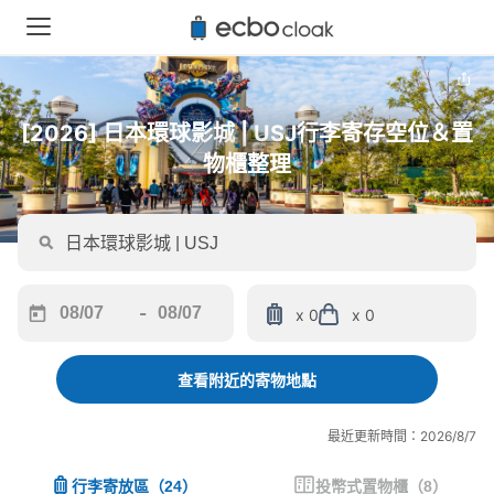
[2026] 日本環球影城 | USJ行李寄存空位＆置
物櫃整理
-
x 0
x 0
Navigate
Navigate
forward
backward
to
to
查看附近的寄物地點
interact
interact
with
with
最近更新時間：2026/8/7
the
the
calendar
calendar
行李寄放區
（
24
）
投幣式置物櫃
（
8
）
and
and