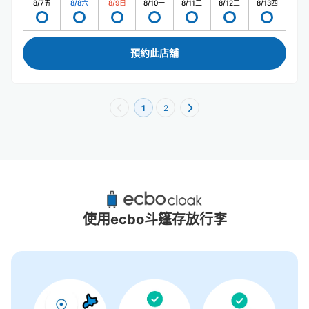
8/7
五
8/8
六
8/9
日
8/10
一
8/11
二
8/12
三
8/13
四
預約此店舖
1
2
日本環球影城 | USJ附近推薦的寄物櫃
8個投幣式置物櫃
使用ecbo斗篷存放行李