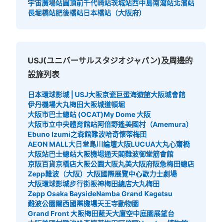
宇宙廣場站
圓頂前千代崎站
茨城站
西中島南瀉站
北濱站
パーク営業時間。日にちによって違うため、ホームページ
長堀橋站
肥後橋站
日本橋站（大阪府）
を確認必要
USJ(ユニバーサルスタジオジャパン)及周邊的
設施列表
日本環球影城 | USJ
大阪京瓷巨蛋
海遊館
大阪城會館
伊丹機場
大丸梅田
大阪城
道頓堀
大阪市巴士總站 (OCAT)
My Dome 大阪
可保管的行李數
大阪市立中央體育館站
阿倍野遙
美國村（Amemura）
中等的
:
488
/
¥1000
小的
:
280
/
¥500
Ebuno Izumi之森館
難波哈奇
懷蒂梅田
付款方式
AEON MALL大日
堂島川論壇
大阪LUCUA
大丸心齋橋
現金
大阪站巴士總站
大阪機場
通天閣
難波御堂筋會館
京阪百貨京橋店
大阪公園
大阪丸美
大阪府
阪急梅田總店
查看此投幣式儲物櫃的位置
Zepp難波（大阪）
大阪國際展覽中心
歐力士劇場
大阪環球影城步行街
阪神梅田總店
大丸梅田
Zepp Osaka Bayside
Namba Grand Kagetsu
難波公園
關西國際機場
天王寺動物園
Grand Front 大阪
梅田藍天大廈空中庭園展望台
Zepp Osaka Bayside 会場外コインロッ