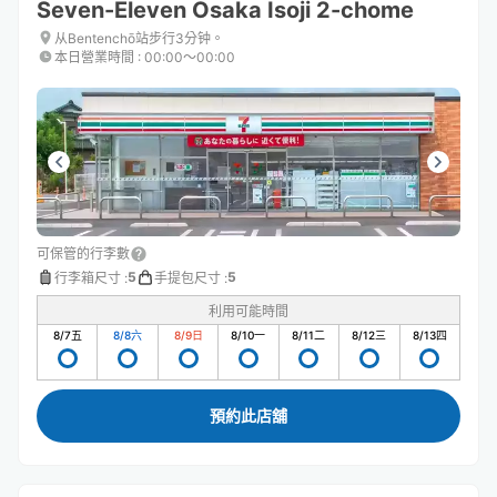
Seven-Eleven Osaka Isoji 2-chome
从Bentenchō站步行3分钟。
本日營業時間
:
00:00〜00:00
可保管的行李數
5
5
行李箱尺寸
:
手提包尺寸
:
利用可能時間
8/7
五
8/8
六
8/9
日
8/10
一
8/11
二
8/12
三
8/13
四
預約此店舖