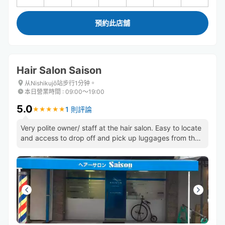
預約此店舖
Hair Salon Saison
从Nishikujō站步行1分钟。
本日營業時間
:
09:00〜19:00
5.0
1 則評論
★
★
★
★
★
★
★
★
★
★
Very polite owner/ staff at the hair salon. Easy to locate
and access to drop off and pick up luggages from the
shop.