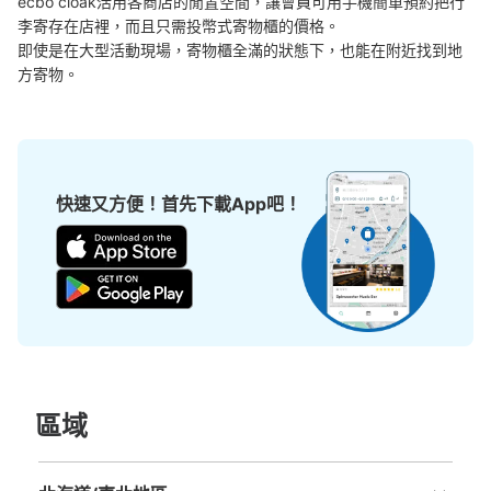
ecbo cloak活用各商店的閒置空間，讓會員可用手機簡單預約把行
大的
:
108
/
¥1500
李寄存在店裡，而且只需投幣式寄物櫃的價格。

付款方式
即使是在大型活動現場，寄物櫃全滿的狀態下，也能在附近找到地
現金
方寄物。
查看此投幣式儲物櫃的位置
JR ゆめ咲線桜島駅改札内コインロッカー
快速又方便！首先下載App吧！
①
从JR ゆめ咲線桜島駅站步行分钟。
本日營業時間
:
06:00
〜
23:00
改札内 階段上にある。
區域