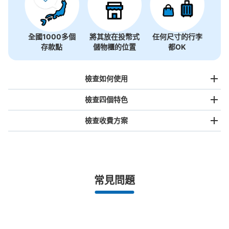
全國1000多個
將其放在投幣式
任何尺寸的行李
存款點
儲物櫃的位置
都OK
檢查如何使用
檢查四個特色
檢查收費方案
手提包尺寸
¥500
/
日
最長邊未滿45cm的行李（小型背包、手提包、手提行李
常見問題
等）
事先用手機預約

全國有1,000家以上合作店鋪
指定的日期和時間
ユニバーサルスタジオジャパン会場外コイ
北起北海道，南至沖繩，以都市為中心，全國皆可使用此服務。
ンロッカー②
行李箱尺寸