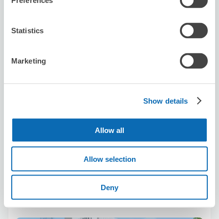
Preferences
Statistics
可保管的行李數
2
2
行李箱尺寸
:
手提包尺寸
:
Marketing
利用可能時間
8/7
五
8/8
六
8/9
日
8/10
一
8/11
二
8/12
三
8/13
四
Show details
預約此店舖
Allow all
Allow selection
Sports club NAS osakadome-city
从Dome-mae站步行6分钟。
本日營業時間
:
10:00〜23:00
Deny
5.0
16 則評論
★
★
★
★
★
★
★
★
★
★