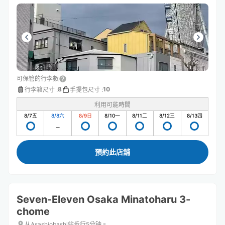
可保管的行李數
8
10
行李箱尺寸
:
手提包尺寸
:
利用可能時間
8/7
五
8/8
六
8/9
日
8/10
一
8/11
二
8/12
三
8/13
四
預約此店舖
Seven-Eleven Osaka Minatoharu 3-
chome
从Asashiobashi站步行5分钟。