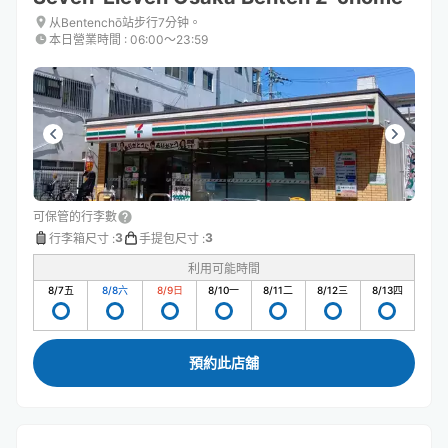
从Bentenchō站步行7分钟。
本日營業時間
:
06:00〜23:59
可保管的行李數
3
3
行李箱尺寸
:
手提包尺寸
:
利用可能時間
8/7
五
8/8
六
8/9
日
8/10
一
8/11
二
8/12
三
8/13
四
預約此店舖