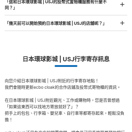
「這和日本環球影城 | USJ的投幣式置物櫃服務有什麼不
同？」
ユニバーサルスタジオジャパン会場外コイ
「幾天前可以開始預約日本環球影城 | USJ的店舖呢？」
ンロッカー③
从JR ゆめ咲線ユニバーサルシティ駅站步行5分钟。
本日營業時間
:
09:00
〜
22:00
突發狀況下的安心理賠
ノースロッカー エントランスゲート手前 大型用 両替機あ
り 利用時間はパーククローズ時間まで。日にちによって
發生行李破損、被偷等狀況時安心有保障
日本環球影城 | USJ行李寄存訊息
開園時間が違うため、ホームページの確認必要
向您介紹日本環球影城 | USJ附近的行李寄存地點！

我們會隨時更新ecbo cloak的合作店鋪及投幣式寄物櫃的資訊。

在日本環球影城 | USJ附近觀光、工作或購物時，您是否曾想過
「如果這東西可以找地方寄放就好了」？

把手上的包包、行李箱、嬰兒車、自行車等都寄存起來，輕鬆沒負
擔！

可保管的行李數