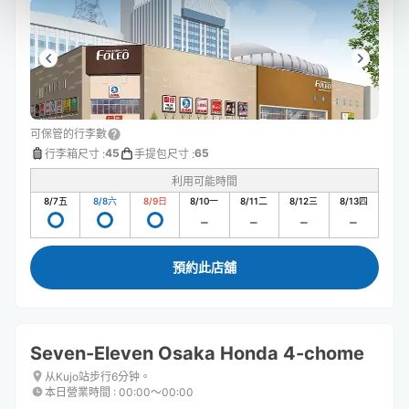
可保管的行李數
45
65
行李箱尺寸
:
手提包尺寸
:
利用可能時間
8/7
五
8/8
六
8/9
日
8/10
一
8/11
二
8/12
三
8/13
四
預約此店舖
Seven-Eleven Osaka Honda 4-chome
从Kujo站步行6分钟。
本日營業時間
:
00:00〜00:00