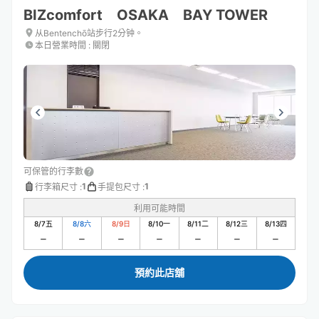
BIZcomfort OSAKA BAY TOWER
从Bentenchō站步行2分钟。
本日營業時間
:
關閉
可保管的行李數
1
1
行李箱尺寸
:
手提包尺寸
:
利用可能時間
8/7
五
8/8
六
8/9
日
8/10
一
8/11
二
8/12
三
8/13
四
預約此店舖