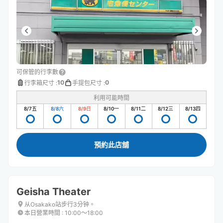
可保管的行李數
10
0
行李箱尺寸
:
手提包尺寸
:
利用可能時間
8/7
五
8/8
六
8/9
日
8/10
一
8/11
二
8/12
三
8/13
四
預約此店舖
Geisha Theater
从Osakako站步行3分钟。
本日營業時間
:
10:00〜18:00