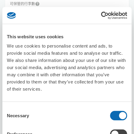
可保管的行李數
5
5
行李箱尺寸
:
手提包尺寸
:
利用可能時間
8/7
五
8/8
六
8/9
日
8/10
一
8/11
二
8/12
三
8/13
四
This website uses cookies
We use cookies to personalise content and ads, to
預約此店舖
provide social media features and to analyse our traffic.
We also share information about your use of our site with
our social media, advertising and analytics partners who
may combine it with other information that you’ve
Seven-Eleven Osaka Sakaigawa 1-
provided to them or that they’ve collected from your use
chome
of their services.
从Kujo站步行6分钟。
本日營業時間
:
00:00〜00:00
5.0
1 則評論
★
★
★
★
★
★
★
★
★
★
Consent
Necessary
Selection