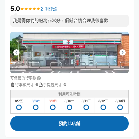
5.0
2 則評論
★
★
★
★
★
★
★
★
★
★
我覺得你們的服務非常好，價錢合情合理我很喜歡
可保管的行李數
5
3
行李箱尺寸
:
手提包尺寸
:
利用可能時間
8/7
五
8/8
六
8/9
日
8/10
一
8/11
二
8/12
三
8/13
四
預約此店舖