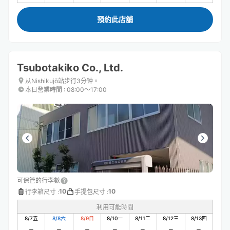
預約此店舖
Tsubotakiko Co., Ltd.
从Nishikujō站步行3分钟。
本日營業時間
:
08:00〜17:00
可保管的行李數
10
10
行李箱尺寸
:
手提包尺寸
:
利用可能時間
8/7
五
8/8
六
8/9
日
8/10
一
8/11
二
8/12
三
8/13
四