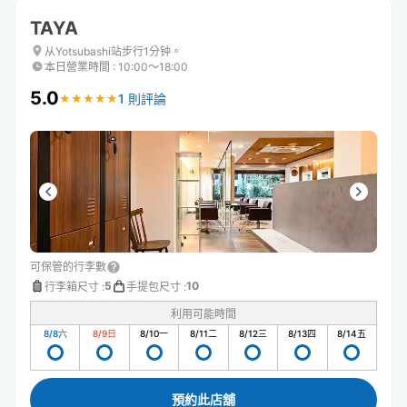
TAYA
从Yotsubashi站步行1分钟。
本日營業時間
:
10:00〜18:00
5.0
1 則評論
★
★
★
★
★
★
★
★
★
★
可保管的行李數
5
10
行李箱尺寸
:
手提包尺寸
:
利用可能時間
8/8
六
8/9
日
8/10
一
8/11
二
8/12
三
8/13
四
8/14
五
預約此店舖