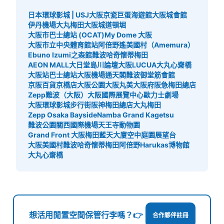
日本環球影城 | USJ
大阪京瓷巨蛋
海遊館
大阪城會館
可保管的行李數
伊丹機場
大丸梅田
大阪城
道頓堀
中等的
:
3
/
¥600
小的
:
66
/
¥400
大阪市巴士總站 (OCAT)
My Dome 大阪
付款方式
大阪市立中央體育館站
阿倍野遙
美國村（Amemura）
現金
Ebuno Izumi之森館
難波哈奇
懷蒂梅田
AEON MALL大日
堂島川論壇
大阪LUCUA
大丸心齋橋
查看此投幣式儲物櫃的位置
大阪站巴士總站
大阪機場
通天閣
難波御堂筋會館
京阪百貨京橋店
大阪公園
大阪丸美
大阪府
阪急梅田總店
Zepp難波（大阪）
大阪國際展覽中心
歐力士劇場
大阪環球影城步行街
阪神梅田總店
大丸梅田
大阪メトロ御堂筋線心斎橋駅北改札内コイ
Zepp Osaka Bayside
Namba Grand Kagetsu
ンロッカー⑥
難波公園
關西國際機場
天王寺動物園
Grand Front 大阪
梅田藍天大廈空中庭園展望台
从大阪メトロ御堂筋線心斎橋駅站步行分钟。
大阪美國村
難波哈奇
懷蒂梅田
阿倍野Harukas博物館
本日營業時間
:
11:00
〜
20:00
大丸心齋橋
北改札内・B2階 四ツ橋線と長堀鶴見緑地線の連絡通路を
にある。 小さいロッカーが多い 100円玉のみ使用可
想活用閒置空間保管行李嗎？👉
合作夥伴註冊