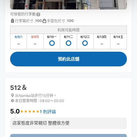
可保管的行李數
100
100
行李箱尺寸
:
手提包尺寸
:
利用可能時間
8/8
六
8/9
日
8/10
一
8/11
二
8/12
三
8/13
四
8/14
五
預約此店舖
512＆
从Namba站步行15分钟。
本日營業時間
:
08:00〜20:00
5.0
1 則評論
★
★
★
★
★
★
★
★
★
★
店家態度非常親切 整體很方便