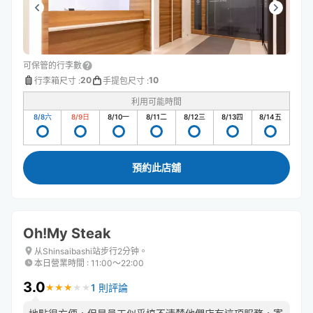
可保管的行李數
20
10
行李箱尺寸
:
手提包尺寸
:
利用可能時間
8/8
六
8/9
日
8/10
一
8/11
二
8/12
三
8/13
四
8/14
五
預約此店舖
Oh!My Steak
从Shinsaibashi站步行2分钟。
本日營業時間
:
11:00〜22:00
3.0
1 則評論
★
★
★
★
★
★
★
★
★
★