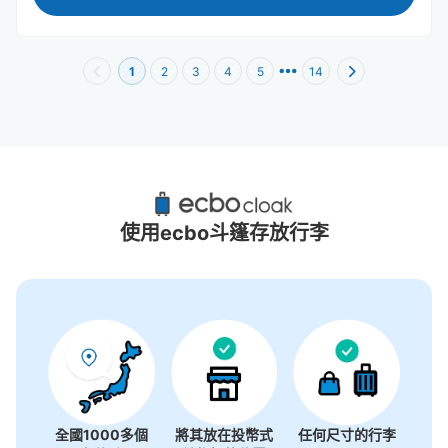
1
2
3
4
5
14
大丸心齋橋附近推薦的寄物櫃
18個投幣式置物櫃
使用ecbo斗篷存放行李
全國1000多個
將其放在投幣式
任何尺寸的行李