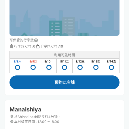
可保管的行李數
6
10
行李箱尺寸
:
手提包尺寸
:
利用可能時間
8/8
六
8/9
日
8/10
一
8/11
二
8/12
三
8/13
四
8/14
五
預約此店舖
Manaishiya
从Shinsaibashi站步行4分钟。
本日營業時間
:
12:00〜18:00