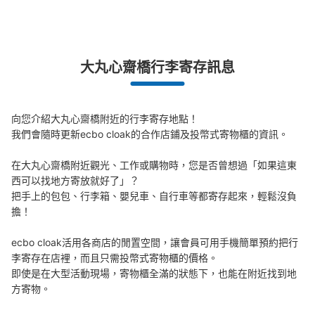
突發狀況下的安心理賠
大丸心齋橋行李寄存訊息
發生行李破損、被偷等狀況時安心有保障
向您介紹大丸心齋橋附近的行李寄存地點！

我們會隨時更新ecbo cloak的合作店鋪及投幣式寄物櫃的資訊。

可保管的行李數
在大丸心齋橋附近觀光、工作或購物時，您是否曾想過「如果這東
小的
:
16
/
¥100
西可以找地方寄放就好了」？

付款方式
把手上的包包、行李箱、嬰兒車、自行車等都寄存起來，輕鬆沒負
現金
擔！

查看此投幣式儲物櫃的位置
ecbo cloak活用各商店的閒置空間，讓會員可用手機簡單預約把行
李寄存在店裡，而且只需投幣式寄物櫃的價格。

即使是在大型活動現場，寄物櫃全滿的狀態下，也能在附近找到地
大阪メトロ御堂筋線心斎橋駅北改札外コイ
方寄物。
ンロッカー⑤