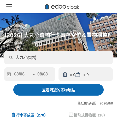
[2026] 大丸心齋橋行李寄存空位＆置物櫃整理
-
x 0
x 0
Navigate
Navigate
forward
backward
to
to
查看附近的寄物地點
interact
interact
with
with
最近更新時間：2026/8/8
the
the
calendar
calendar
行李寄放區
（
270
）
投幣式置物櫃
（
18
）
and
and