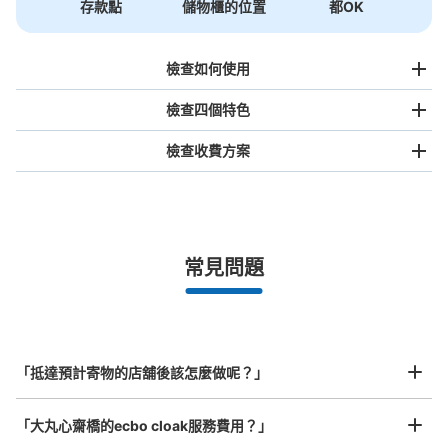
存款點
儲物櫃的位置
都OK
檢查如何使用
檢查四個特色
檢查收費方案
手提包尺寸
¥500
/
日
最長邊未滿45cm的行李（小型背包、手提包、手提行李
常見問題
等）
事先用手機預約

全國有1,000家以上合作店鋪
指定的日期和時間
大丸心斎橋コインロッカー①
北起北海道，南至沖繩，以都市為中心，全國皆可使用此服務。
从大阪メトロ御堂筋線心斎橋駅站步行3分钟。
行李箱尺寸
本日營業時間
:
11:00
〜
21:00
¥800
「抵達預計寄物的店舖後該怎麼做呢？」
/
日
10F PARCOとの連絡通路出入口横 100円玉のみ使用
最長邊45cm以上的行李（行李箱、樂器、嬰兒車等）
「大丸心齋橋的ecbo cloak服務費用？」