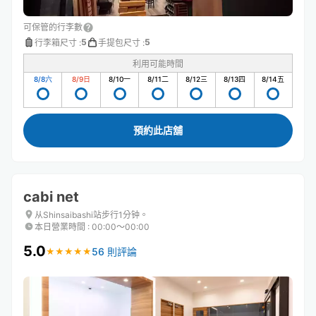
可保管的行李數
5
5
行李箱尺寸
:
手提包尺寸
:
利用可能時間
8/8
六
8/9
日
8/10
一
8/11
二
8/12
三
8/13
四
8/14
五
預約此店舖
cabi net
从Shinsaibashi站步行1分钟。
本日營業時間
:
00:00〜00:00
5.0
56 則評論
★
★
★
★
★
★
★
★
★
★