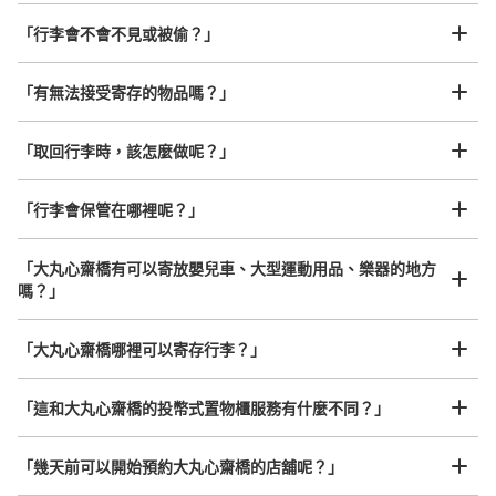
「行李會不會不見或被偷？」
許多地點佳/條件優的店鋪
工作人員拍完行李照片後

「有無法接受寄存的物品嗎？」
我們與許多地點方便的車站內店舖以及24小時營業的店鋪合作。
即完成寄存手續
「取回行李時，該怎麼做呢？」
可保管的行李數
「行李會保管在哪裡呢？」
中等的
:
6
/
¥300
小的
:
15
/
¥200
付款方式
現金
「大丸心齋橋有可以寄放嬰兒車、大型運動用品、樂器的地方
嗎？」
查看此投幣式儲物櫃的位置
任何尺寸的行李都OK
「大丸心齋橋哪裡可以寄存行李？」
放下行李，愉快度過一整天！
樂器、嬰兒車、腳踏車等，只要是1個人能搬運的行李尺寸就OK
大丸心斎橋コインロッカー②
「這和大丸心齋橋的投幣式置物櫃服務有什麼不同？」
从大阪メトロ御堂筋線心斎橋駅站步行2分钟。
本日營業時間
:
11:00
〜
20:00
「幾天前可以開始預約大丸心齋橋的店舖呢？」
B2階 エスカレーターの下横にある 冷蔵食品専用