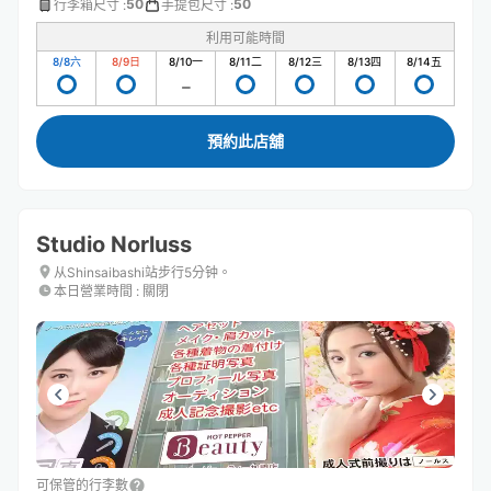
50
50
行李箱尺寸
:
手提包尺寸
:
利用可能時間
8/8
六
8/9
日
8/10
一
8/11
二
8/12
三
8/13
四
8/14
五
預約此店舖
Studio Norluss
从Shinsaibashi站步行5分钟。
本日營業時間
:
關閉
可保管的行李數