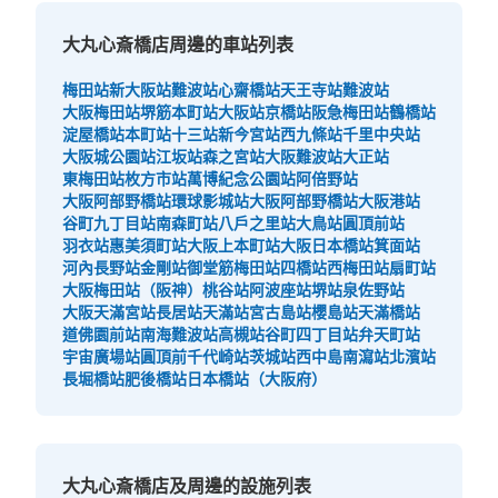
付款方式
現金, QR決済
大丸心斎橋店周邊的車站列表
查看此投幣式儲物櫃的位置
梅田站
新大阪站
難波站
心齋橋站
天王寺站
難波站
大阪梅田站
堺筋本町站
大阪站
京橋站
阪急梅田站
鶴橋站
淀屋橋站
本町站
十三站
新今宮站
西九條站
千里中央站
大阪城公園站
江坂站
森之宮站
大阪難波站
大正站
大阪メトロ御堂筋線心斎橋駅北改札内B2
東梅田站
枚方市站
萬博紀念公園站
阿倍野站
Fコインロッカー⑥
大阪阿部野橋站
環球影城站
大阪阿部野橋站
大阪港站
谷町九丁目站
南森町站
八戶之里站
大鳥站
圓頂前站
从大阪メトロ御堂筋線心斎橋駅站步行分钟。
羽衣站
惠美須町站
大阪上本町站
大阪日本橋站
箕面站
本日營業時間
:
11:00
〜
20:00
河內長野站
金剛站
御堂筋梅田站
四橋站
西梅田站
扇町站
北改札内B2F 四ツ橋線・長堀鶴見緑地線の連絡通路にある
大阪梅田站（阪神）
桃谷站
阿波座站
堺站
泉佐野站
大阪天滿宮站
長居站
天滿站
宮古島站
櫻島站
天滿橋站
道佛園前站
南海難波站
高槻站
谷町四丁目站
弁天町站
宇宙廣場站
圓頂前千代崎站
茨城站
西中島南瀉站
北濱站
長堀橋站
肥後橋站
日本橋站（大阪府）
大丸心斎橋店及周邊的設施列表