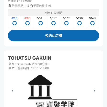
可保管的行李數
2
4
行李箱尺寸
:
手提包尺寸
:
利用可能時間
8/8
六
8/9
日
8/10
一
8/11
二
8/12
三
8/13
四
8/14
五
預約此店舖
TOHATSU GAKUIN
从Shinsaibashi站步行8分钟。
本日營業時間
:
11:00〜18:00