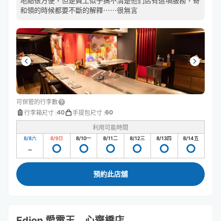
地點很方便，但是員工似乎搞不清楚他們店有這項服務，寄
和領的時候都要不斷的解釋⋯⋯很無言
可保管的行李數
40
60
行李箱尺寸
:
手提包尺寸
:
利用可能時間
8/8
六
8/9
日
8/10
一
8/11
二
8/12
三
8/13
四
8/14
五
預約此店舖
Edion 愛電王 心齋橋店