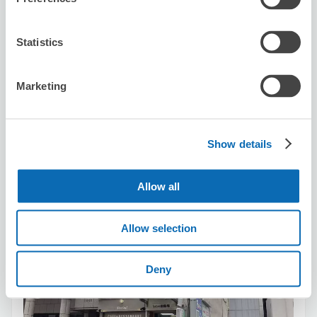
可保管的行李數
1
0
行李箱尺寸
:
手提包尺寸
:
Statistics
利用可能時間
8/8
六
8/9
日
8/10
一
8/11
二
8/12
三
8/13
四
8/14
五
Marketing
預約此店舖
Show details
Allow all
Sato Real Estate Advisor
从Shinsaibashi站步行1分钟。
本日營業時間
:
關閉
Allow selection
Deny