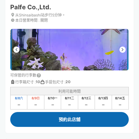
Palfe Co.,Ltd.
从Shinsaibashi站步行5分钟。
本日營業時間
:
關閉
可保管的行李數
10
20
行李箱尺寸
:
手提包尺寸
:
利用可能時間
8/8
六
8/9
日
8/10
一
8/11
二
8/12
三
8/13
四
8/14
五
預約此店舖