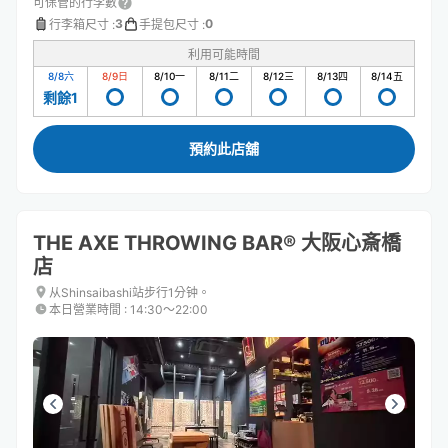
可保管的行李數
3
0
行李箱尺寸
:
手提包尺寸
:
利用可能時間
8/8
六
8/9
日
8/10
一
8/11
二
8/12
三
8/13
四
8/14
五
剩餘1
預約此店舖
THE AXE THROWING BAR®︎ 大阪心斎橋
店
从Shinsaibashi站步行1分钟。
本日營業時間
:
14:30〜22:00