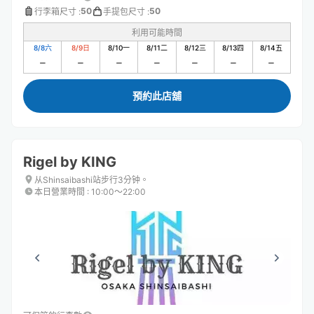
50
50
行李箱尺寸
:
手提包尺寸
:
利用可能時間
8/8
六
8/9
日
8/10
一
8/11
二
8/12
三
8/13
四
8/14
五
預約此店舖
Rigel by KING
从Shinsaibashi站步行3分钟。
本日營業時間
:
10:00〜22:00