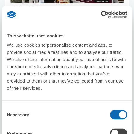
可保管的行李數
20
10
行李箱尺寸
:
手提包尺寸
:
利用可能時間
8/8
六
8/9
日
8/10
一
8/11
二
8/12
三
8/13
四
8/14
五
This website uses cookies
We use cookies to personalise content and ads, to
預約此店舖
provide social media features and to analyse our traffic.
We also share information about your use of our site with
our social media, advertising and analytics partners who
may combine it with other information that you’ve
orange osaka
provided to them or that they’ve collected from your use
从Shinsaibashi站步行4分钟。
of their services.
本日營業時間
:
10:00〜11:30
Consent
Necessary
Selection
Preferences