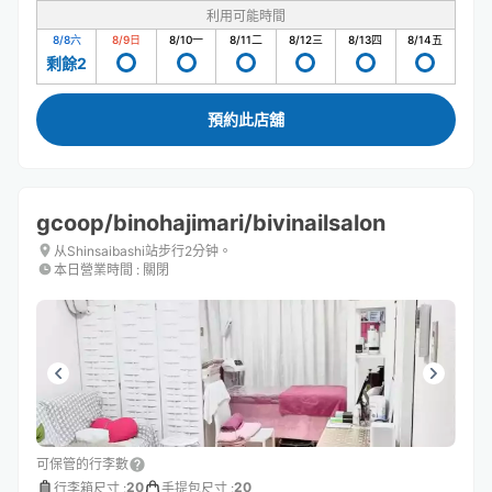
利用可能時間
8/8
六
8/9
日
8/10
一
8/11
二
8/12
三
8/13
四
8/14
五
剩餘2
預約此店舖
gcoop/binohajimari/bivinailsalon
从Shinsaibashi站步行2分钟。
本日營業時間
:
關閉
可保管的行李數
20
20
行李箱尺寸
:
手提包尺寸
: