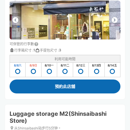
可保管的行李數
1
3
行李箱尺寸
:
手提包尺寸
:
利用可能時間
8/8
六
8/9
日
8/10
一
8/11
二
8/12
三
8/13
四
8/14
五
預約此店舖
Luggage storage M2(Shinsaibashi
Store)
从Shinsaibashi站步行5分钟。