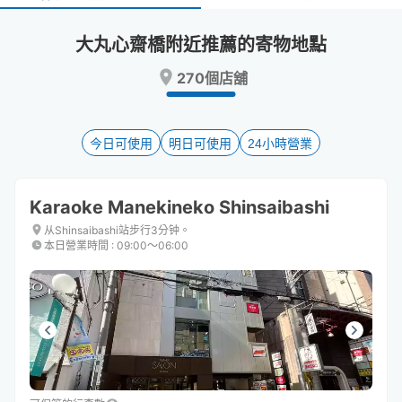
select
select
a
a
大丸心齋橋附近推薦的寄物地點
date.
date.
Press
Press
270個店舖
the
the
question
question
mark
mark
key
key
今日可使用
明日可使用
24小時營業
to
to
get
get
the
the
Karaoke Manekineko Shinsaibashi
keyboard
keyboard
shortcuts
shortcuts
从Shinsaibashi站步行3分钟。
本日營業時間
:
09:00〜06:00
for
for
changing
changing
dates.
dates.