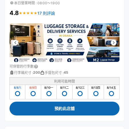
本日營業時間
:
08:00〜19:00
4.8
17 則評論
★
★
★
★
★
★
★
★
★
★
可保管的行李數
200
45
行李箱尺寸
:
手提包尺寸
:
利用可能時間
8/8
六
8/9
日
8/10
一
8/11
二
8/12
三
8/13
四
8/14
五
預約此店舖