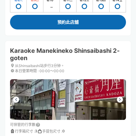
8/8
六
8/9
日
8/10
一
8/11
二
8/12
三
8/13
四
8/14
五
預約此店舖
Karaoke Manekineko Shinsaibashi 2-
goten
从Shinsaibashi站步行3分钟。
本日營業時間
:
00:00〜00:00
可保管的行李數
3
0
行李箱尺寸
:
手提包尺寸
: