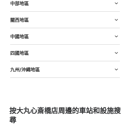
中部地區
新潟縣
富山縣
石川縣
福井縣
山梨縣
長野縣
岐阜縣
静岡縣
愛知縣
大阪メトロ御堂筋線心斎橋駅北改札外コイ
關西地區
ンロッカー①
三重縣
滋賀縣
京都府
大阪府
兵庫縣
奈良縣
和歌山縣
从大阪メトロ御堂筋線心斎橋駅站步行1分钟。
中國地區
本日營業時間
:
11:00
〜
20:00
鳥取縣
島根縣
岡山縣
廣島縣
山口縣
クリスタル長堀地下街・御堂筋メトロ広場 北改札口から2
番出口方向に歩き、南12出口階段下にある。
四國地區
德島縣
香川縣
愛媛縣
高知縣
九州/沖繩地區
福岡縣
佐賀縣
長崎縣
熊本縣
大分縣
宮崎縣
鹿児島縣
沖縄縣
按大丸心斎橋店周邊的車站和設施搜
尋
可保管的行李數
大的
:
8
/
¥800
中等的
:
8
/
¥600
小的
:
5
/
¥400