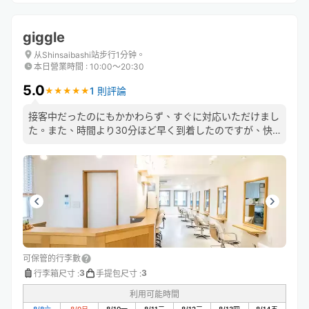
giggle
从Shinsaibashi站步行1分钟。
本日營業時間
:
10:00〜20:30
5.0
1 則評論
★
★
★
★
★
★
★
★
★
★
接客中だったのにもかかわらず、すぐに対応いただけまし
た。また、時間より30分ほど早く到着したのですが、快
く受け入れていただけました。
可保管的行李數
3
3
行李箱尺寸
:
手提包尺寸
:
利用可能時間