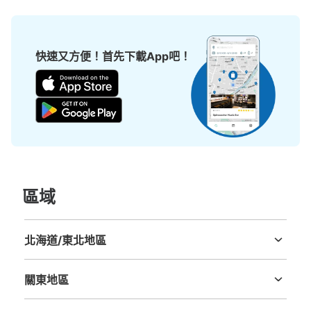
从大阪メトロ御堂筋線心斎橋駅站步行分钟。
本日營業時間
:
11:00
〜
20:00
北改札口正面・北10出口階段付近 小さい収納のみ 現金の
快速又方便！首先下載App吧！
み
區域
可保管的行李數
小的
:
15
/
¥400
北海道/東北地區
付款方式
北海道
青森縣
岩手縣
宮城縣
秋田縣
山形縣
福島縣
現金
關東地區
查看此投幣式儲物櫃的位置
茨城縣
栃木縣
群馬縣
埼玉縣
千葉縣
東京都
神奈川縣