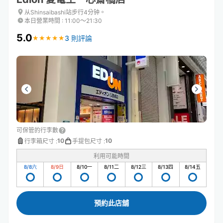
从Shinsaibashi站步行4分钟。
本日營業時間
:
11:00〜21:30
5.0
3 則評論
★
★
★
★
★
★
★
★
★
★
可保管的行李數
10
10
行李箱尺寸
:
手提包尺寸
:
利用可能時間
8/8
六
8/9
日
8/10
一
8/11
二
8/12
三
8/13
四
8/14
五
預約此店舖