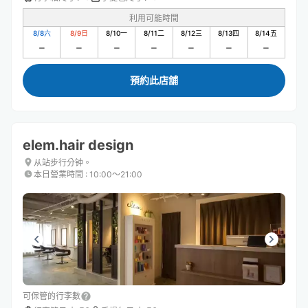
利用可能時間
8/8
六
8/9
日
8/10
一
8/11
二
8/12
三
8/13
四
8/14
五
預約此店舖
elem.hair design
从站步行分钟。
本日營業時間
:
10:00〜21:00
可保管的行李數