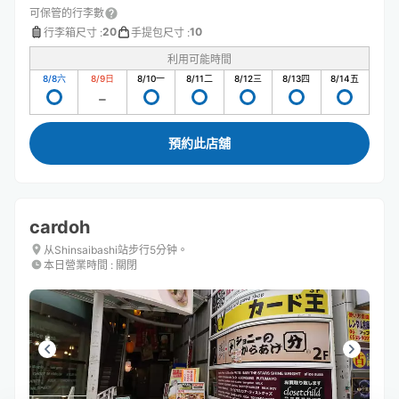
可保管的行李數
20
10
行李箱尺寸
:
手提包尺寸
:
利用可能時間
8/8
六
8/9
日
8/10
一
8/11
二
8/12
三
8/13
四
8/14
五
預約此店舖
cardoh
从Shinsaibashi站步行5分钟。
本日營業時間
:
關閉