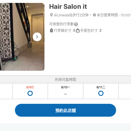
Hair Salon it
从Umeda站步行2分钟。
本日營業時間
:
10:00
可保管的行李數
5
2
行李箱尺寸
:
手提包尺寸
:
利用可能時間
8/9
日
8/10
一
8/11
二
預約此店舖