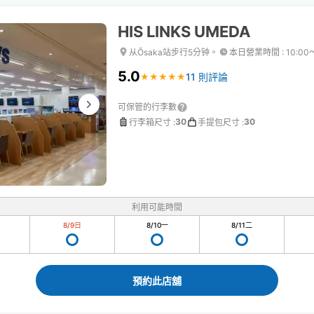
HIS LINKS UMEDA
从Ōsaka站步行5分钟。
本日營業時間
:
10:00
5.0
11 則評論
★
★
★
★
★
★
★
★
★
★
可保管的行李數
30
30
行李箱尺寸
:
手提包尺寸
:
利用可能時間
8/9
日
8/10
一
8/11
二
預約此店舖