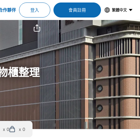
合作夥伴
登入
會員註冊
繁體中文
置物櫃整理
x 0
x 0