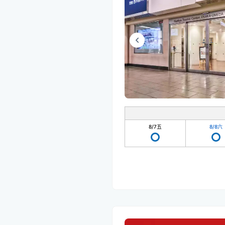
8/7
五
8/8
六