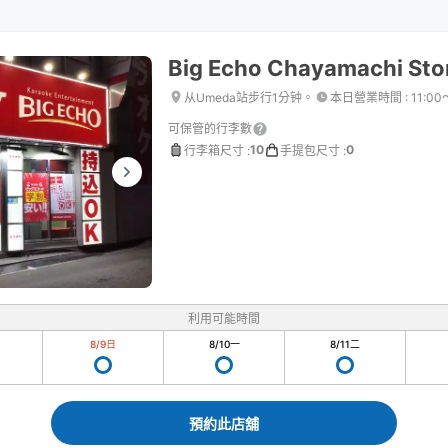
Big Echo Chayamachi Sto
从Umeda站步行1分钟。
本日營業時間
:
11:00
可保管的行李數
10
0
行李箱尺寸
:
手提包尺寸
:
利用可能時間
8/9
日
8/10
一
8/11
二
預約此店舖