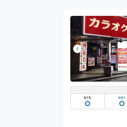
8/7
五
8/8
六