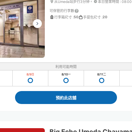
从Umeda站步行3分钟。
本日營業時間
:
08:0
可保管的行李數
50
20
行李箱尺寸
:
手提包尺寸
:
利用可能時間
8/9
日
8/10
一
8/11
二
預約此店舖
Big Echo Umeda Chayamac