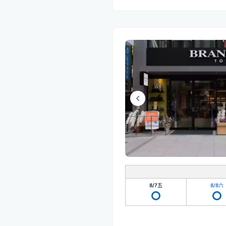
8/7
五
8/8
六