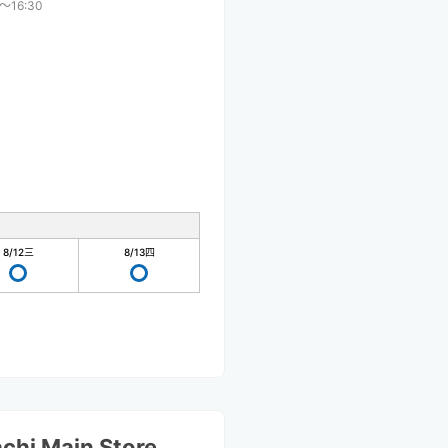
0〜16:30
8/12
三
8/13
四
hi Main Store