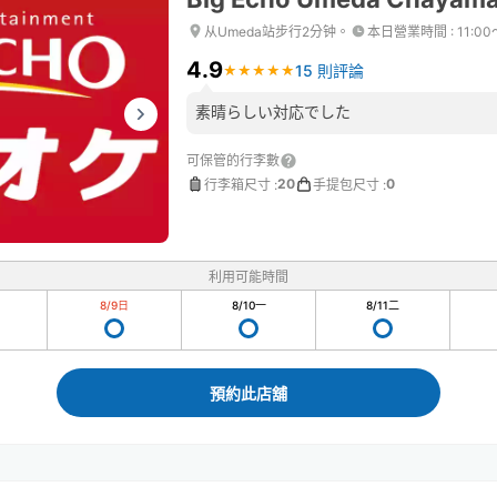
从Umeda站步行2分钟。
本日營業時間
:
11:00
4.9
15 則評論
★
★
★
★
★
★
★
★
★
★
素晴らしい対応でした
可保管的行李數
20
0
行李箱尺寸
:
手提包尺寸
:
利用可能時間
8/9
日
8/10
一
8/11
二
預約此店舖