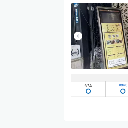
8/7
五
8/8
六