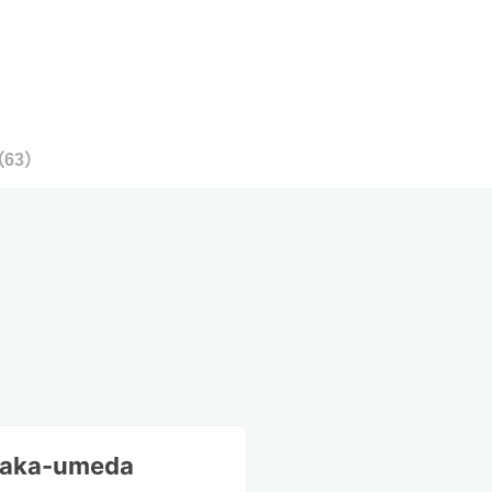
（
63
）
Osaka-umeda