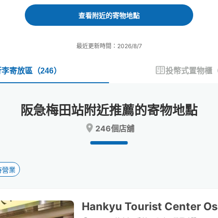
forward
backward
to
to
查看附近的寄物地點
interact
interact
with
with
the
the
最近更新時間：2026/8/7
calendar
calendar
and
and
select
select
行李寄放區
（
246
）
投幣式置物櫃
a
a
date.
date.
Press
Press
阪急梅田站附近推薦的寄物地點
the
the
question
question
246個店舖
mark
mark
key
key
to
to
get
get
the
the
時營業
keyboard
keyboard
shortcuts
shortcuts
for
for
Hankyu Tourist Center 
changing
changing
dates.
dates.