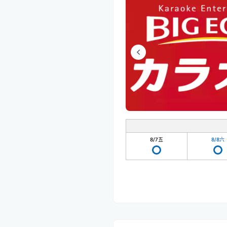
8/7
五
8/8
六