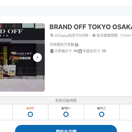
BRAND OFF TOKYO OSA
从Ōsaka站步行5分钟。
本日營業時間
:
11:00
可保管的行李數
10
10
行李箱尺寸
:
手提包尺寸
:
利用可能時間
8/9
日
8/10
一
8/11
二
預約此店舖