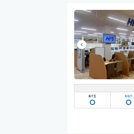
8/7
五
8/8
六