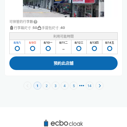
可保管的行李數
50
40
行李箱尺寸
:
手提包尺寸
:
利用可能時間
8/8
六
8/9
日
8/10
一
8/11
二
8/12
三
8/13
四
8/14
五
預約此店舖
1
2
3
4
5
14
難波哈奇附近推薦的寄物櫃