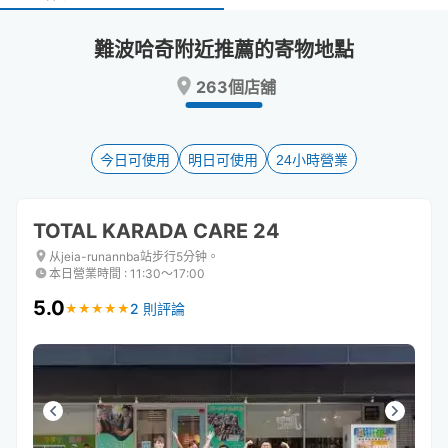
select
select
a
a
難波哈奇附近推薦的寄物地點
date.
date.
Press
Press
263個店舖
the
the
question
question
mark
mark
key
key
今日可使用
明日可使用
24小時營業
to
to
get
get
the
the
TOTAL KARADA CARE 24
keyboard
keyboard
shortcuts
shortcuts
从jeia-runannba站步行5分钟。
本日營業時間
:
11:30〜17:00
for
for
changing
changing
5.0
2 則評論
★
★
★
★
★
★
★
★
★
★
dates.
dates.