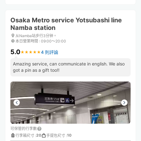
Osaka Metro service Yotsubashi line
Namba station
从Namba站步行3分钟。
本日營業時間
:
09:00〜20:00
5.0
4 則評論
★
★
★
★
★
★
★
★
★
★
Amazing service, can communicate in english. We also
got a pin as a gift too!!
可保管的行李數
20
10
行李箱尺寸
:
手提包尺寸
: