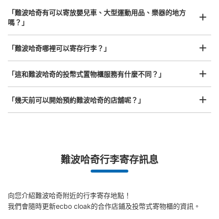
付款方式
「難波哈奇有可以寄放嬰兒車、大型運動用品、樂器的地方
現金
嗎？」
查看此投幣式儲物櫃的位置
任何尺寸的行李都OK
「難波哈奇哪裡可以寄存行李？」
放下行李，愉快度過一整天！
樂器、嬰兒車、腳踏車等，只要是1個人能搬運的行李尺寸就OK
「這和難波哈奇的投幣式置物櫃服務有什麼不同？」
JR なんば駅北口改札外コインロッカー②
从JR なんば駅站步行1分钟。
「幾天前可以開始預約難波哈奇的店舖呢？」
本日營業時間
:
05:00
〜
23:30
北口出入口のポンテ広場内にある。 OCATのエスカレータ
ーの横にある。
突發狀況下的安心理賠
難波哈奇行李寄存訊息
發生行李破損、被偷等狀況時安心有保障
向您介紹難波哈奇附近的行李寄存地點！

我們會隨時更新ecbo cloak的合作店鋪及投幣式寄物櫃的資訊。
