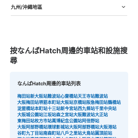
九州/沖繩地區
福岡縣
佐賀縣
長崎縣
熊本縣
大分縣
宮崎縣
鹿児島縣
沖縄縣
按なんばHatch周邊的車站和設施搜
可保管的行李數
尋
大的
:
15
/
¥800
中等的
:
19
/
¥600
小的
:
14
/
¥500
付款方式
現金
なんばHatch周邊的車站列表
查看此投幣式儲物櫃的位置
梅田站
新大阪站
難波站
心齋橋站
天王寺站
難波站
大阪梅田站
堺筋本町站
大阪站
京橋站
阪急梅田站
鶴橋站
淀屋橋站
本町站
十三站
新今宮站
西九條站
千里中央站
大阪城公園站
江坂站
森之宮站
大阪難波站
大正站
近鉄大阪難波駅西改札口改札外コインロッ
東梅田站
枚方市站
萬博紀念公園站
阿倍野站
カー③
大阪阿部野橋站
環球影城站
大阪阿部野橋站
大阪港站
从近鉄線大阪難波駅站步行分钟。
谷町九丁目站
南森町站
八戶之里站
大鳥站
圓頂前站
本日營業時間
:
06:00
〜
23:00