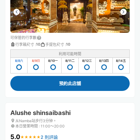
可保管的行李數
10
10
行李箱尺寸
:
手提包尺寸
:
利用可能時間
8/8
六
8/9
日
8/10
一
8/11
二
8/12
三
8/13
四
8/14
五
預約此店舖
Alushe shinsaibashi
从Namba站步行3分钟。
本日營業時間
:
11:00〜20:00
5.0
2 則評論
★
★
★
★
★
★
★
★
★
★