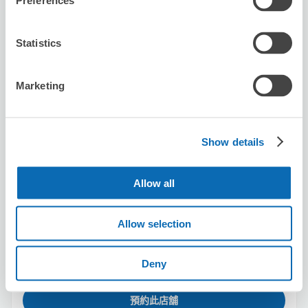
Preferences
KORIJYU
从Namba站步行1分钟。
Statistics
本日營業時間
:
10:00〜23:00
5.0
1 則評論
★
★
★
★
★
★
★
★
★
★
Marketing
Show details
Allow all
可保管的行李數
10
10
行李箱尺寸
:
手提包尺寸
:
Allow selection
利用可能時間
8/8
六
8/9
日
8/10
一
8/11
二
8/12
三
8/13
四
8/14
五
Deny
預約此店舖