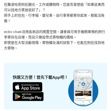
在難波哈奇附近觀光、工作或購物時，您是否曾想過「如果這東西
可以找地方寄放就好了」？

可保管的行李數
把手上的包包、行李箱、嬰兒車、自行車等都寄存起來，輕鬆沒負
中等的
:
4
/
¥600
小的
:
8
/
¥400
擔！

付款方式
現金
ecbo cloak活用各商店的閒置空間，讓會員可用手機簡單預約把行
查看此投幣式儲物櫃的位置
李寄存在店裡，而且只需投幣式寄物櫃的價格。

即使是在大型活動現場，寄物櫃全滿的狀態下，也能在附近找到地
方寄物。
JR なんば駅北口改札外コインロッカー⑥
从JR なんば駅站步行分钟。
本日營業時間
:
05:00
〜
23:30
北口改札の横 始発から終電まで
快速又方便！首先下載App吧！