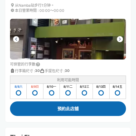
从Namba站步行1分钟。
本日營業時間
:
00:00〜00:00
可保管的行李數
30
30
行李箱尺寸
:
手提包尺寸
:
利用可能時間
8/8
六
8/9
日
8/10
一
8/11
二
8/12
三
8/13
四
8/14
五
預約此店舖