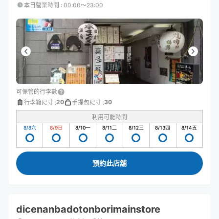
本日營業時間
:
00:00〜23:00
可保管的行李數
20
30
行李箱尺寸
:
手提包尺寸
:
利用可能時間
8/8
六
8/9
日
8/10
一
8/11
二
8/12
三
8/13
四
8/14
五
預約此店舖
dicenanbadotonborimainstore