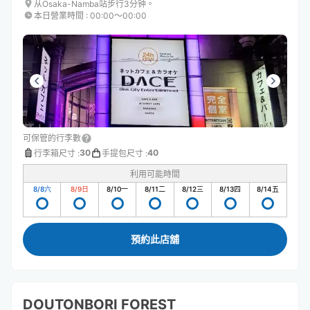
从Osaka-Namba站步行3分钟。
本日營業時間
:
00:00〜00:00
可保管的行李數
30
40
行李箱尺寸
:
手提包尺寸
:
利用可能時間
8/8
六
8/9
日
8/10
一
8/11
二
8/12
三
8/13
四
8/14
五
預約此店舖
DOUTONBORI FOREST