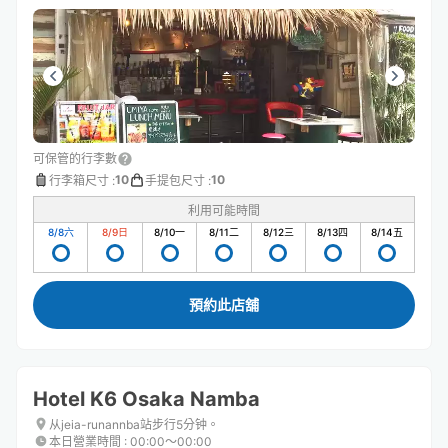
可保管的行李數
10
10
行李箱尺寸
:
手提包尺寸
:
利用可能時間
8/8
六
8/9
日
8/10
一
8/11
二
8/12
三
8/13
四
8/14
五
預約此店舖
Hotel K6 Osaka Namba
从jeia-runannba站步行5分钟。
本日營業時間
:
00:00〜00:00