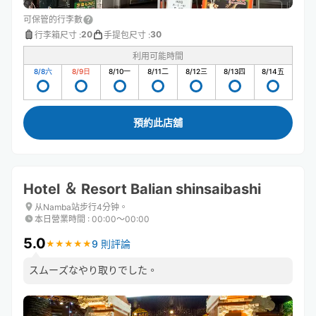
可保管的行李數
20
30
行李箱尺寸
:
手提包尺寸
:
利用可能時間
8/8
六
8/9
日
8/10
一
8/11
二
8/12
三
8/13
四
8/14
五
預約此店舖
Hotel ＆ Resort Balian shinsaibashi
从Namba站步行4分钟。
本日營業時間
:
00:00〜00:00
5.0
9 則評論
★
★
★
★
★
★
★
★
★
★
スムーズなやり取りでした。