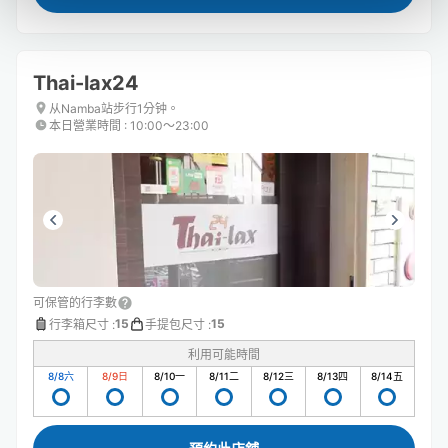
Thai-lax24
从Namba站步行1分钟。
本日營業時間
:
10:00〜23:00
可保管的行李數
15
15
行李箱尺寸
:
手提包尺寸
:
利用可能時間
8/8
六
8/9
日
8/10
一
8/11
二
8/12
三
8/13
四
8/14
五