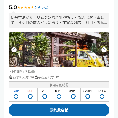
5.0
9 則評論
★
★
★
★
★
★
★
★
★
★
伊丹空港から、リムジンバスで移動し、 なんば駅下車し
て。すぐ目の前のビルにあり、丁寧な対応。 利用するな
ら、最高です
可保管的行李數
14
12
行李箱尺寸
:
手提包尺寸
:
利用可能時間
8/8
六
8/9
日
8/10
一
8/11
二
8/12
三
8/13
四
8/14
五
預約此店舖