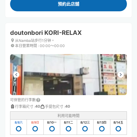
預約此店舖
doutonbori KORI-RELAX
从Namba站步行1分钟。
本日營業時間
:
00:00〜00:00
可保管的行李數
40
40
行李箱尺寸
:
手提包尺寸
:
利用可能時間
8/8
六
8/9
日
8/10
一
8/11
二
8/12
三
8/13
四
8/14
五