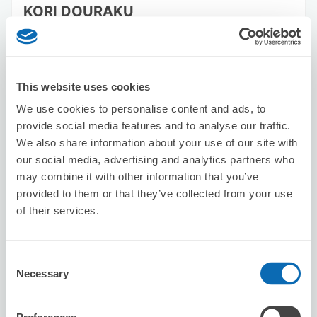
KORI DOURAKU
从Namba站步行1分钟。
本日營業時間
:
10:00〜23:00
This website uses cookies
We use cookies to personalise content and ads, to
provide social media features and to analyse our traffic.
We also share information about your use of our site with
our social media, advertising and analytics partners who
可保管的行李數
may combine it with other information that you’ve
10
10
行李箱尺寸
:
手提包尺寸
:
provided to them or that they’ve collected from your use
利用可能時間
of their services.
8/8
六
8/9
日
8/10
一
8/11
二
8/12
三
8/13
四
8/14
五
Consent
預約此店舖
Necessary
Selection