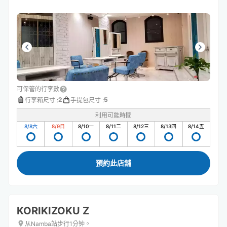
可保管的行李數
2
5
行李箱尺寸
:
手提包尺寸
:
利用可能時間
8/8
六
8/9
日
8/10
一
8/11
二
8/12
三
8/13
四
8/14
五
預約此店舖
KORIKIZOKU Z
从Namba站步行1分钟。