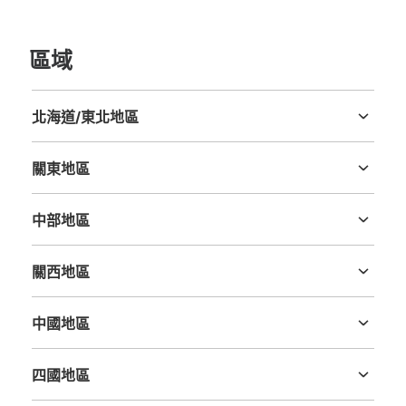
區域
可保管的行李數
大的
:
18
/
¥600
中等的
:
18
/
¥400
小的
:
18
/
¥300
北海道/東北地區
付款方式
北海道
青森縣
岩手縣
宮城縣
秋田縣
山形縣
福島縣
現金
關東地區
查看此投幣式儲物櫃的位置
茨城縣
栃木縣
群馬縣
埼玉縣
千葉縣
東京都
神奈川縣
中部地區
新潟縣
富山縣
石川縣
福井縣
山梨縣
長野縣
岐阜縣
静岡縣
愛知縣
大阪地下鉄（メトロ）四ツ橋線なんば駅北
關西地區
改札口改札外コインロッカー③
三重縣
滋賀縣
京都府
大阪府
兵庫縣
奈良縣
和歌山縣
从大阪メトロ四ツ橋線なんば駅站步行分钟。
本日營業時間
:
06:00
〜
23:00
中國地區
鳥取縣
島根縣
岡山縣
廣島縣
山口縣
北改札口正面突き当たり。コンビニが横にある。 現金の
み使用
四國地區
德島縣
香川縣
愛媛縣
高知縣