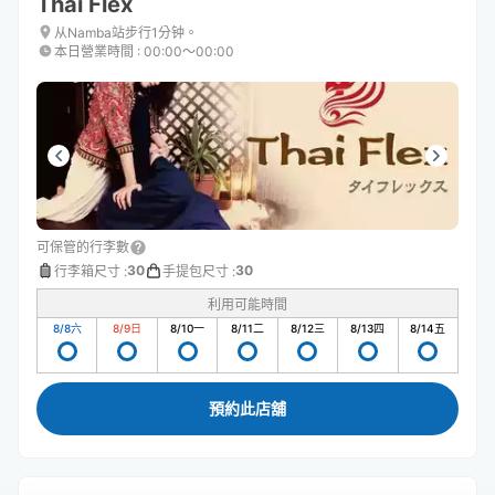
Thai Flex
从Namba站步行1分钟。
本日營業時間
:
00:00〜00:00
可保管的行李數
30
30
行李箱尺寸
:
手提包尺寸
:
利用可能時間
8/8
六
8/9
日
8/10
一
8/11
二
8/12
三
8/13
四
8/14
五
預約此店舖