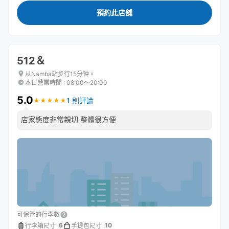
預約此店舖
512＆
从Namba站步行15分钟。
本日營業時間
:
08:00〜20:00
5.0
1 則評論
★
★
★
★
★
★
★
★
★
★
店家態度非常親切 整體很方便
可保管的行李數
6
10
行李箱尺寸
:
手提包尺寸
: