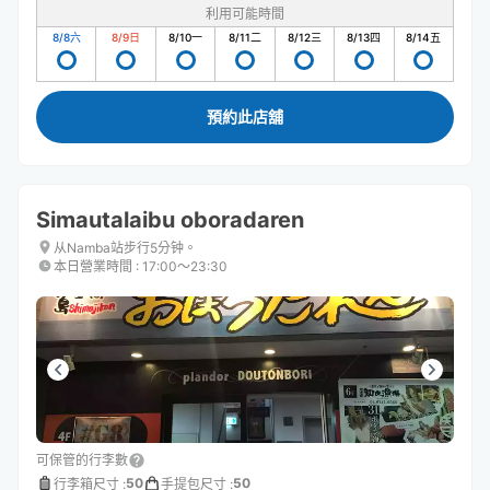
利用可能時間
8/8
六
8/9
日
8/10
一
8/11
二
8/12
三
8/13
四
8/14
五
預約此店舖
Simautalaibu oboradaren
从Namba站步行5分钟。
本日營業時間
:
17:00〜23:30
可保管的行李數
50
50
行李箱尺寸
:
手提包尺寸
: