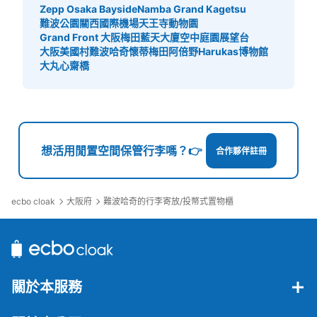
大阪地下鉄（メトロ）御堂筋線なんば駅北
Zepp Osaka Bayside
Namba Grand Kagetsu
西改札コインロッカー②
難波公園
關西國際機場
天王寺動物園
Grand Front 大阪
梅田藍天大廈空中庭園展望台
从大阪メトロ御堂筋線なんば駅站步行分钟。
大阪美國村
難波哈奇
懷蒂梅田
阿倍野Harukas博物館
本日營業時間
:
06:00
〜
23:00
大丸心齋橋
北西の改札口の正面にある。 人通り多い
想活用閒置空間保管行李嗎？👉
合作夥伴註冊
ecbo cloak
大阪府
難波哈奇的行李寄放/投幣式置物櫃
可保管的行李數
大的
:
4
/
¥800
中等的
:
4
/
¥600
小的
:
25
/
¥500
付款方式
現金, QR決済
關於本服務
查看此投幣式儲物櫃的位置