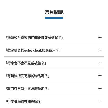
¥500
/
日
最長邊未滿45cm的行李（小型背包、手提包、手提行李
常見問題
等）
事先用手機預約

全國有1,000家以上合作店鋪
指定的日期和時間
JR なんば駅北口改札外コインロッカー①
北起北海道，南至沖繩，以都市為中心，全國皆可使用此服務。
从JR なんば駅站步行1分钟。
行李箱尺寸
本日營業時間
:
05:00
〜
23:30
¥800
「抵達預計寄物的店舖後該怎麼做呢？」
/
日
北口出入口のポンテ広場にある OCATエスカレーターの裏
側にある。 大きいサイズ用
最長邊45cm以上的行李（行李箱、樂器、嬰兒車等）
「難波哈奇的ecbo cloak服務費用？」
「行李會不會不見或被偷？」
許多地點佳/條件優的店鋪
工作人員拍完行李照片後

「有無法接受寄存的物品嗎？」
我們與許多地點方便的車站內店舖以及24小時營業的店鋪合作。
即完成寄存手續
「取回行李時，該怎麼做呢？」
「行李會保管在哪裡呢？」
可保管的行李數
中等的
:
2
/
¥600