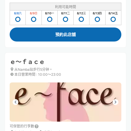
利用可能時間
8/8
六
8/9
日
8/10
一
8/11
二
8/12
三
8/13
四
8/14
五
預約此店舖
ｅ～ｆａｃｅ
从Namba站步行5分钟。
本日營業時間
:
10:00〜23:00
可保管的行李數