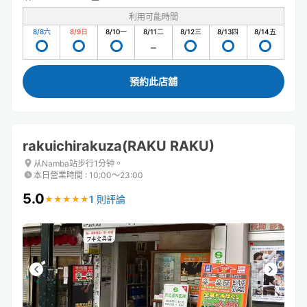
利用可能時間
8/8
六
8/9
日
8/10
一
8/11
二
8/12
三
8/13
四
8/14
五
預約此店舖
rakuichirakuza(RAKU RAKU)
从Namba站步行1分钟。
本日營業時間
:
10:00〜23:00
5.0
1 則評論
★
★
★
★
★
★
★
★
★
★