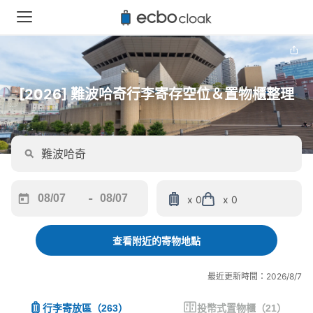
[2026] 難波哈奇行李寄存空位＆置物櫃整理
-
x 0
x 0
Navigate
Navigate
forward
backward
to
to
查看附近的寄物地點
interact
interact
with
with
最近更新時間：2026/8/7
the
the
calendar
calendar
行李寄放區
（
263
）
投幣式置物櫃
（
21
）
and
and