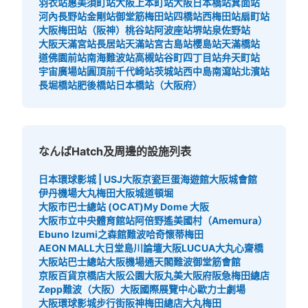
羽衣站
惠美須町站
大阪上本町站
大阪日本橋站
箕面站
河內長野站
金剛站
御堂筋梅田站
四橋站
西梅田站
扇町站
改札口横 高さが低いため、使いづらい 100円玉のみ使用
大阪梅田站（阪神）
桃谷站
阿波座站
堺站
泉佐野站
大阪天滿宮站
長居站
天滿站
宮古島站
櫻島站
天滿橋站
道佛園前站
南海難波站
高槻站
谷町四丁目站
弁天町站
宇宙廣場站
圓頂前千代崎站
茨城站
西中島南瀉站
北濱站
長堀橋站
肥後橋站
日本橋站（大阪府）
なんばHatch及周邊的設施列表
日本環球影城 | USJ
大阪京瓷巨蛋
海遊館
大阪城會館
可保管的行李數
中等的
:
4
/
¥700
小的
:
6
/
¥400
伊丹機場
大丸梅田
大阪城
道頓堀
大阪市巴士總站 (OCAT)
My Dome 大阪
付款方式
現金
大阪市立中央體育館站
阿倍野遙
美國村（Amemura）
Ebuno Izumi之森館
難波哈奇
懷蒂梅田
查看此投幣式儲物櫃的位置
AEON MALL大日
堂島川論壇
大阪LUCUA
大丸心齋橋
大阪站巴士總站
大阪機場
通天閣
難波御堂筋會館
京阪百貨京橋店
大阪公園
大阪丸美
大阪府
阪急梅田總店
Zepp難波（大阪）
大阪國際展覽中心
歐力士劇場
大阪環球影城步行街
阪神梅田總店
大丸梅田