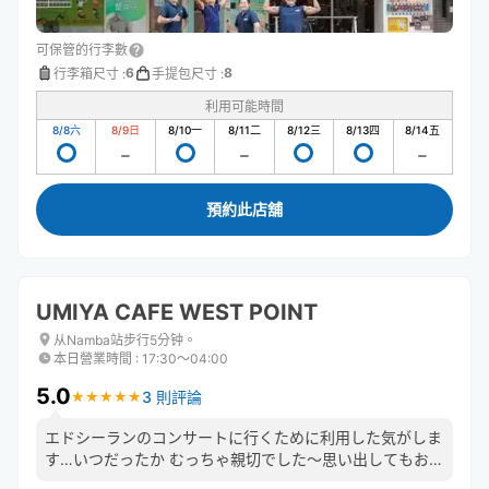
可保管的行李數
6
8
行李箱尺寸
:
手提包尺寸
:
利用可能時間
8/8
六
8/9
日
8/10
一
8/11
二
8/12
三
8/13
四
8/14
五
預約此店舖
UMIYA CAFE WEST POINT
从Namba站步行5分钟。
本日營業時間
:
17:30〜04:00
5.0
3 則評論
★
★
★
★
★
★
★
★
★
★
エドシーランのコンサートに行くために利用した気がしま
す…いつだったか むっちゃ親切でした〜思い出してもお店
の方優しかったです！！