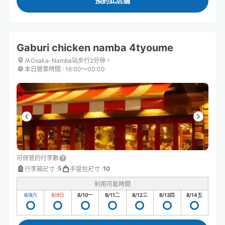
預約此店舖
Gaburi chicken namba 4tyoume
从Osaka-Namba站步行2分钟。
本日營業時間
:
16:00〜00:00
可保管的行李數
5
10
行李箱尺寸
:
手提包尺寸
:
利用可能時間
8/8
六
8/9
日
8/10
一
8/11
二
8/12
三
8/13
四
8/14
五