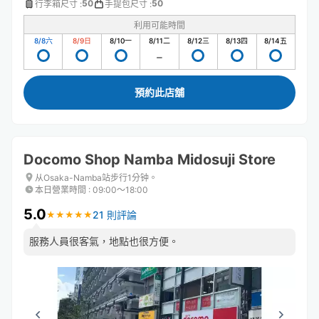
50
50
行李箱尺寸
:
手提包尺寸
:
利用可能時間
8/8
六
8/9
日
8/10
一
8/11
二
8/12
三
8/13
四
8/14
五
預約此店舖
Docomo Shop Namba Midosuji Store
从Osaka-Namba站步行1分钟。
本日營業時間
:
09:00〜18:00
5.0
21 則評論
★
★
★
★
★
★
★
★
★
★
服務人員很客氣，地點也很方便。