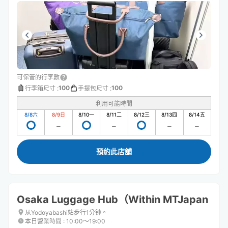
可保管的行李數
100
100
行李箱尺寸
:
手提包尺寸
:
利用可能時間
8/8
六
8/9
日
8/10
一
8/11
二
8/12
三
8/13
四
8/14
五
預約此店舖
Osaka Luggage Hub（Within MTJapan
从Yodoyabashi站步行1分钟。
本日營業時間
:
10:00〜19:00