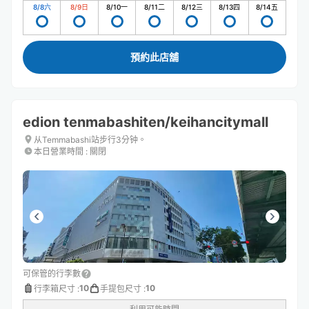
8/8
六
8/9
日
8/10
一
8/11
二
8/12
三
8/13
四
8/14
五
預約此店舖
edion tenmabashiten/keihancitymall
从Temmabashi站步行3分钟。
本日營業時間
:
關閉
可保管的行李數
10
10
行李箱尺寸
:
手提包尺寸
: