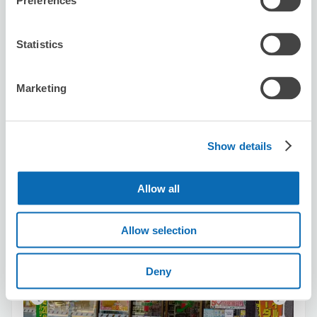
Preferences
可保管的行李數
Statistics
2
2
行李箱尺寸
:
手提包尺寸
:
利用可能時間
8/8
六
8/9
日
8/10
一
8/11
二
8/12
三
8/13
四
8/14
五
Marketing
預約此店舖
Show details
Allow all
Seven-Eleven Osaka Temma 1-chome
从Temmabashi站步行6分钟。
Allow selection
本日營業時間
:
00:00〜00:00
Deny