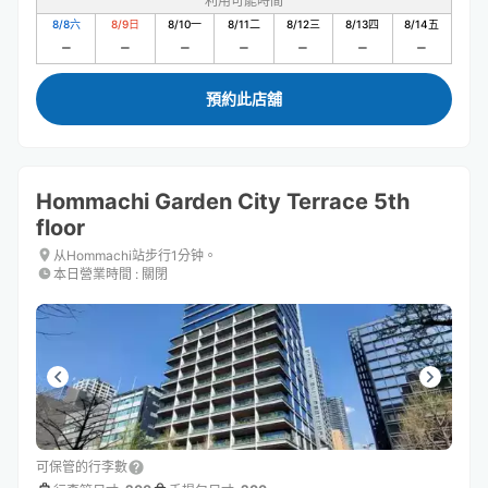
利用可能時間
8/8
六
8/9
日
8/10
一
8/11
二
8/12
三
8/13
四
8/14
五
預約此店舖
Hommachi Garden City Terrace 5th
floor
从Hommachi站步行1分钟。
本日營業時間
:
關閉
可保管的行李數