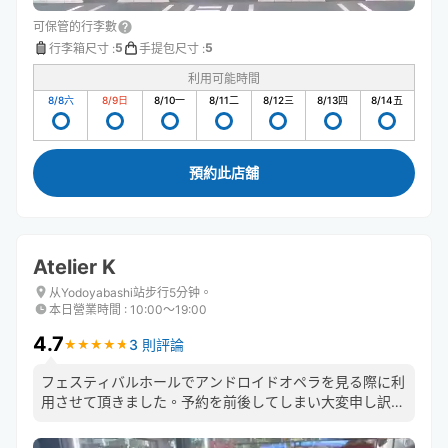
可保管的行李數
5
5
行李箱尺寸
:
手提包尺寸
:
利用可能時間
8/8
六
8/9
日
8/10
一
8/11
二
8/12
三
8/13
四
8/14
五
預約此店舖
Atelier K
从Yodoyabashi站步行5分钟。
本日營業時間
:
10:00〜19:00
4.7
3 則評論
★
★
★
★
★
★
★
★
★
★
フェスティバルホールでアンドロイドオペラを見る際に利
用させて頂きました。予約を前後してしまい大変申し訳な
かったのですが、とても丁寧に対応頂いて嬉しかったで
す。今度は時間に余裕を持って予約します。ありがとうご