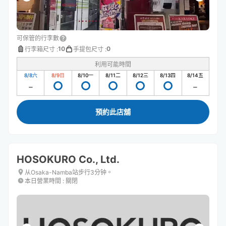
可保管的行李數
10
0
行李箱尺寸
:
手提包尺寸
:
利用可能時間
8/8
六
8/9
日
8/10
一
8/11
二
8/12
三
8/13
四
8/14
五
預約此店舖
HOSOKURO Co., Ltd.
从Osaka-Namba站步行3分钟。
本日營業時間
:
關閉