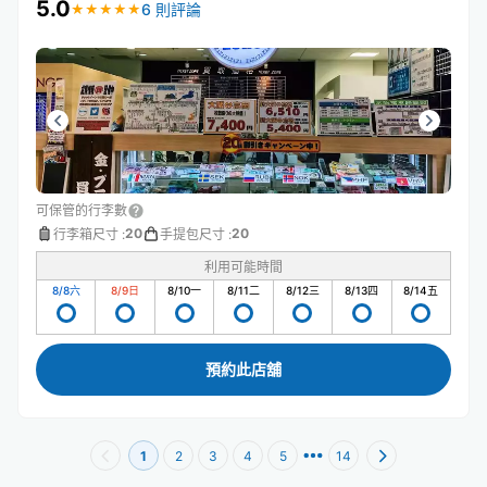
5.0
6 則評論
★
★
★
★
★
★
★
★
★
★
可保管的行李數
20
20
行李箱尺寸
:
手提包尺寸
:
利用可能時間
8/8
六
8/9
日
8/10
一
8/11
二
8/12
三
8/13
四
8/14
五
預約此店舖
1
2
3
4
5
14