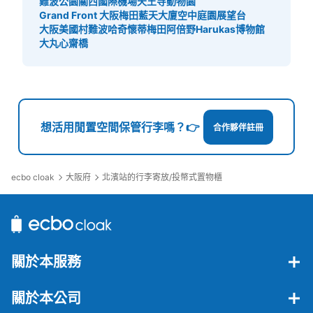
難波公園
關西國際機場
天王寺動物園
Grand Front 大阪
梅田藍天大廈空中庭園展望台
大阪美國村
難波哈奇
懷蒂梅田
阿倍野Harukas博物館
大丸心齋橋
想活用閒置空間保管行李嗎？👉
合作夥伴註冊
ecbo cloak
大阪府
北濱站的行李寄放/投幣式置物櫃
關於本服務
關於本公司