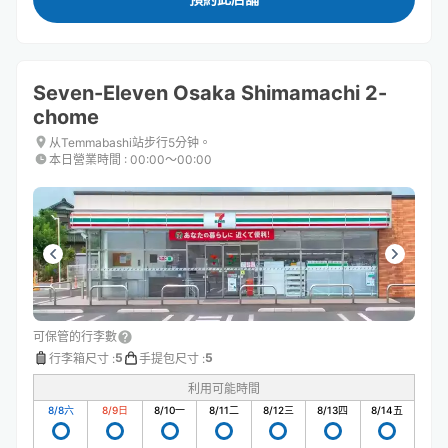
Seven-Eleven Osaka Shimamachi 2-
chome
从Temmabashi站步行5分钟。
本日營業時間
:
00:00〜00:00
可保管的行李數
5
5
行李箱尺寸
:
手提包尺寸
:
利用可能時間
8/8
六
8/9
日
8/10
一
8/11
二
8/12
三
8/13
四
8/14
五