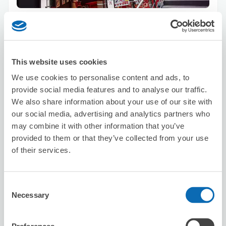
可保管的行李數
7
0
行李箱尺寸
:
手提包尺寸
:
利用可能時間
8/8
六
8/9
日
8/10
一
8/11
二
8/12
三
8/13
四
8/14
五
This website uses cookies
We use cookies to personalise content and ads, to
provide social media features and to analyse our traffic.
預約此店舖
We also share information about your use of our site with
our social media, advertising and analytics partners who
may combine it with other information that you’ve
Seven-Eleven Osaka Kobaicho
provided to them or that they’ve collected from your use
of their services.
从Ōsakatemmangū站步行2分钟。
本日營業時間
:
09:00〜21:00
Consent
Necessary
Selection