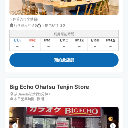
可保管的行李數
15
20
行李箱尺寸
:
手提包尺寸
:
利用可能時間
8/8
六
8/9
日
8/10
一
8/11
二
8/12
三
8/13
四
8/14
五
預約此店舖
Big Echo Ohatsu Tenjin Store
从Umeda站步行2分钟。
本日營業時間
:
關閉