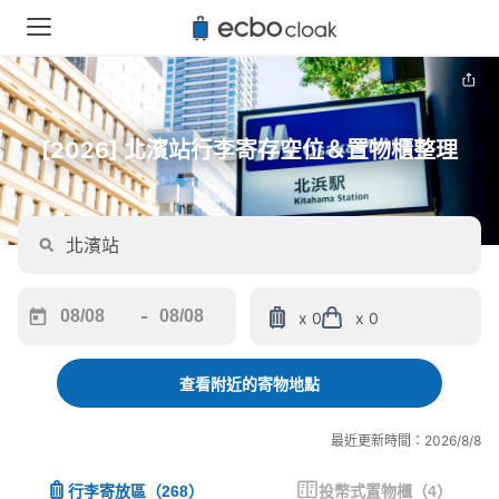
[2026] 北濱站行李寄存空位＆置物櫃整理
-
x 0
x 0
Navigate
Navigate
forward
backward
to
to
查看附近的寄物地點
interact
interact
with
with
最近更新時間：2026/8/8
the
the
calendar
calendar
行李寄放區
（
268
）
投幣式置物櫃
（
4
）
and
and