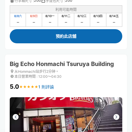
200
200
行李箱尺寸
:
手提包尺寸
:
利用可能時間
8/8
六
8/9
日
8/10
一
8/11
二
8/12
三
8/13
四
8/14
五
預約此店舖
Big Echo Honmachi Tsuruya Building
从Hommachi站步行2分钟。
本日營業時間
:
12:00〜04:30
5.0
1 則評論
★
★
★
★
★
★
★
★
★
★