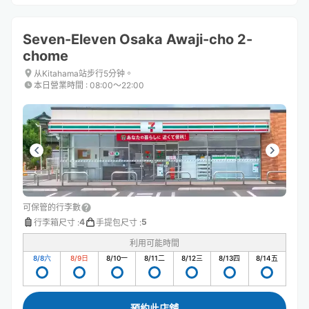
Seven-Eleven Osaka Awaji-cho 2-
chome
从Kitahama站步行5分钟。
本日營業時間
:
08:00〜22:00
可保管的行李數
4
5
行李箱尺寸
:
手提包尺寸
:
利用可能時間
8/8
六
8/9
日
8/10
一
8/11
二
8/12
三
8/13
四
8/14
五
預約此店舖