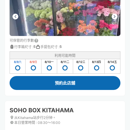
ざいました。
可保管的行李數
5
5
行李箱尺寸
:
手提包尺寸
:
利用可能時間
8/8
六
8/9
日
8/10
一
8/11
二
8/12
三
8/13
四
8/14
五
預約此店舖
SOHO BOX KITAHAMA
从Kitahama站步行2分钟。
本日營業時間
:
08:30〜16:00