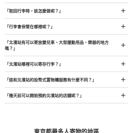
「取回行李時，該怎麼做呢？」
可保管的行李數
「行李會保管在哪裡呢？」
大的
:
4
/
¥700
中等的
:
6
/
¥600
小的
:
21
/
¥400
付款方式
現金, ICカード, QR決済
「北濱站有可以寄放嬰兒車、大型運動用品、樂器的地方
嗎？」
查看此投幣式儲物櫃的位置
任何尺寸的行李都OK
「北濱站哪裡可以寄存行李？」
放下行李，愉快度過一整天！
樂器、嬰兒車、腳踏車等，只要是1個人能搬運的行李尺寸就OK
大阪メトロ北浜駅改札外コインロッカー
「這和北濱站的投幣式置物櫃服務有什麼不同？」
从大阪メトロ北浜駅站步行3分钟。
本日營業時間
:
06:00
〜
23:00
「幾天前可以開始預約北濱站的店舖呢？」
南改札を出てエスカレーターを上がって歩いたところにあ
る
突發狀況下的安心理賠
東京都最多人寄物的地區
發生行李破損、被偷等狀況時安心有保障