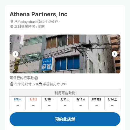
Athena Partners, Inc
从Yodoyabashi站步行2分钟。
本日營業時間
:
關閉
可保管的行李數
20
20
行李箱尺寸
:
手提包尺寸
:
利用可能時間
8/8
六
8/9
日
8/10
一
8/11
二
8/12
三
8/13
四
8/14
五
預約此店舖