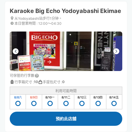
Karaoke Big Echo Yodoyabashi Ekimae
从Yodoyabashi站步行1分钟。
本日營業時間
:
12:00〜04:30
可保管的行李數
10
0
行李箱尺寸
:
手提包尺寸
:
利用可能時間
8/8
六
8/9
日
8/10
一
8/11
二
8/12
三
8/13
四
8/14
五
預約此店舖