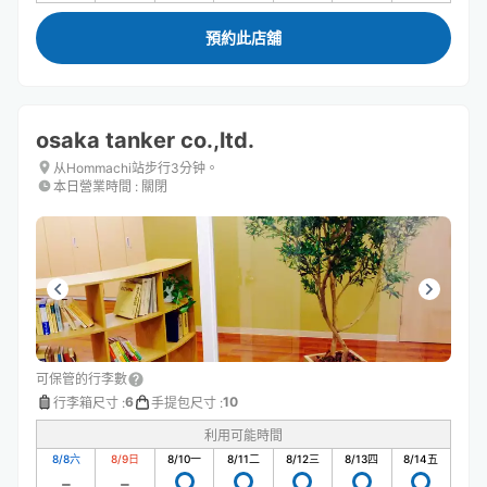
預約此店舖
osaka tanker co.,ltd.
从Hommachi站步行3分钟。
本日營業時間
:
關閉
可保管的行李數
6
10
行李箱尺寸
:
手提包尺寸
:
利用可能時間
8/8
六
8/9
日
8/10
一
8/11
二
8/12
三
8/13
四
8/14
五