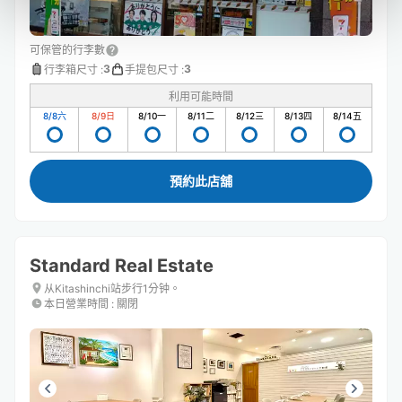
可保管的行李數
3
3
行李箱尺寸
:
手提包尺寸
:
利用可能時間
8/8
六
8/9
日
8/10
一
8/11
二
8/12
三
8/13
四
8/14
五
預約此店舖
Standard Real Estate
从Kitashinchi站步行1分钟。
本日營業時間
:
關閉