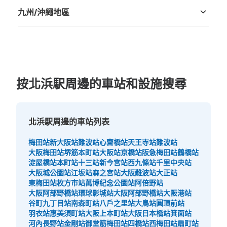
九州/沖繩地區
福岡縣
佐賀縣
長崎縣
熊本縣
大分縣
宮崎縣
鹿児島縣
沖縄縣
按北浜駅周邊的車站和設施搜尋
北浜駅周邊的車站列表
梅田站
新大阪站
難波站
心齋橋站
天王寺站
難波站
大阪梅田站
堺筋本町站
大阪站
京橋站
阪急梅田站
鶴橋站
淀屋橋站
本町站
十三站
新今宮站
西九條站
千里中央站
大阪城公園站
江坂站
森之宮站
大阪難波站
大正站
東梅田站
枚方市站
萬博紀念公園站
阿倍野站
大阪阿部野橋站
環球影城站
大阪阿部野橋站
大阪港站
谷町九丁目站
南森町站
八戶之里站
大鳥站
圓頂前站
羽衣站
惠美須町站
大阪上本町站
大阪日本橋站
箕面站
河內長野站
金剛站
御堂筋梅田站
四橋站
西梅田站
扇町站