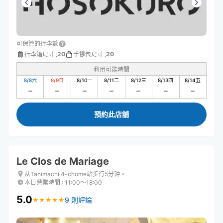
可保管的行李數
20
20
行李箱尺寸
:
手提包尺寸
:
利用可能時間
8/8
六
8/9
日
8/10
一
8/11
二
8/12
三
8/13
四
8/14
五
預約此店舖
Le Clos de Mariage
从Tanimachi 4-chome站步行5分钟。
本日營業時間
:
11:00〜18:00
5.0
9 則評論
★
★
★
★
★
★
★
★
★
★