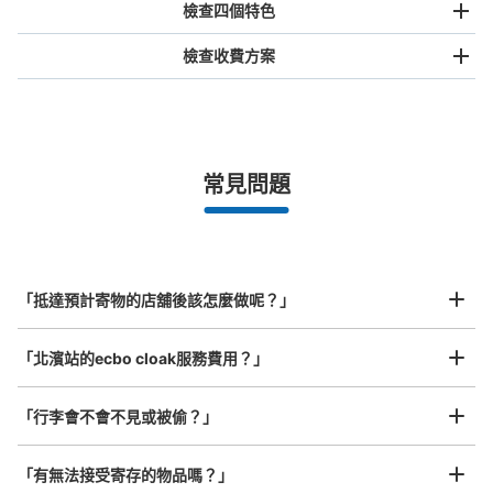
檢查四個特色
檢查收費方案
手提包尺寸
¥500
/
日
最長邊未滿45cm的行李（小型背包、手提包、手提行李
常見問題
等）
事先用手機預約

全國有1,000家以上合作店鋪
指定的日期和時間
京阪北浜駅改札外コインロッカー
北起北海道，南至沖繩，以都市為中心，全國皆可使用此服務。
从京阪北浜駅站步行分钟。
行李箱尺寸
本日營業時間
:
06:00
〜
23:00
¥800
「抵達預計寄物的店舖後該怎麼做呢？」
/
日
改札出て右手に進むとある
最長邊45cm以上的行李（行李箱、樂器、嬰兒車等）
「北濱站的ecbo cloak服務費用？」
「行李會不會不見或被偷？」
許多地點佳/條件優的店鋪
工作人員拍完行李照片後

「有無法接受寄存的物品嗎？」
我們與許多地點方便的車站內店舖以及24小時營業的店鋪合作。
即完成寄存手續