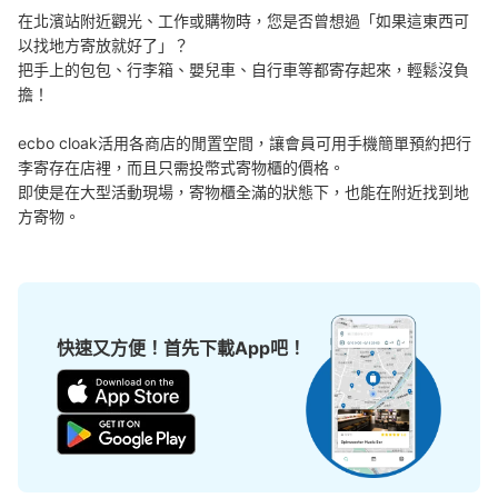
在北濱站附近觀光、工作或購物時，您是否曾想過「如果這東西可
以找地方寄放就好了」？

把手上的包包、行李箱、嬰兒車、自行車等都寄存起來，輕鬆沒負
擔！

ecbo cloak活用各商店的閒置空間，讓會員可用手機簡單預約把行
李寄存在店裡，而且只需投幣式寄物櫃的價格。

即使是在大型活動現場，寄物櫃全滿的狀態下，也能在附近找到地
方寄物。
可保管的行李數
大的
:
2
/
¥700
小的
:
11
/
¥400
付款方式
現金
快速又方便！首先下載App吧！
查看此投幣式儲物櫃的位置
大阪メトロ御堂筋線淀屋橋駅北改札コイン
ロッカー⑤