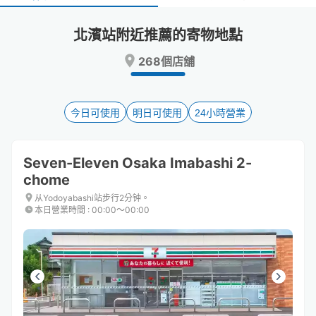
select
select
a
a
北濱站附近推薦的寄物地點
date.
date.
Press
Press
268個店舖
the
the
question
question
mark
mark
key
key
今日可使用
明日可使用
24小時營業
to
to
get
get
the
the
Seven-Eleven Osaka Imabashi 2-
keyboard
keyboard
chome
shortcuts
shortcuts
for
for
从Yodoyabashi站步行2分钟。
changing
changing
本日營業時間
:
00:00〜00:00
dates.
dates.