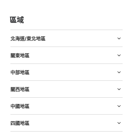
从大阪メトロ御堂筋線淀屋橋駅站步行2分钟。
本日營業時間
:
06:00
〜
23:00
京阪電車西改札出口専用の横にある ATMが前にある 小さ
區域
いもので短時間預けるなら便利 2時間以降は追加料金が加
算されるため、気をつける
北海道/東北地區
北海道
青森縣
岩手縣
宮城縣
秋田縣
山形縣
福島縣
關東地區
茨城縣
栃木縣
群馬縣
埼玉縣
千葉縣
東京都
神奈川縣
中部地區
新潟縣
富山縣
石川縣
福井縣
山梨縣
長野縣
岐阜縣
静岡縣
愛知縣
關西地區
三重縣
滋賀縣
京都府
大阪府
兵庫縣
奈良縣
和歌山縣
可保管的行李數
小的
:
10
/
¥700
中國地區
付款方式
鳥取縣
島根縣
岡山縣
廣島縣
山口縣
現金
四國地區
查看此投幣式儲物櫃的位置
德島縣
香川縣
愛媛縣
高知縣