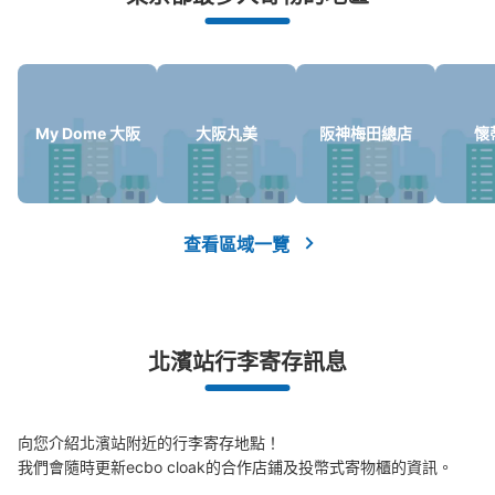
My Dome 大阪
大阪丸美
阪神梅田總店
懷
可保管的行李數
大的
:
1
/
¥700
中等的
:
4
/
¥500
小的
:
30
/
¥300
付款方式
現金
查看區域一覽
查看此投幣式儲物櫃的位置
北濱站行李寄存訊息
大阪メトロ御堂筋線淀屋橋駅北改札外コイ
ンロッカー④
从大阪メトロ御堂筋線淀屋橋駅站步行2分钟。
向您介紹北濱站附近的行李寄存地點！

本日營業時間
:
06:00
〜
23:00
我們會隨時更新ecbo cloak的合作店鋪及投幣式寄物櫃的資訊。

京阪電車西改札口出口専用の改札横にある ATM前