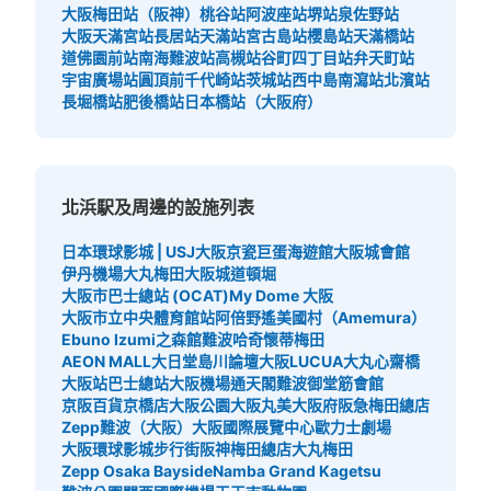
大阪梅田站（阪神）
桃谷站
阿波座站
堺站
泉佐野站
大阪天滿宮站
長居站
天滿站
宮古島站
櫻島站
天滿橋站
道佛園前站
南海難波站
高槻站
谷町四丁目站
弁天町站
宇宙廣場站
圓頂前千代崎站
茨城站
西中島南瀉站
北濱站
長堀橋站
肥後橋站
日本橋站（大阪府）
北浜駅及周邊的設施列表
日本環球影城 | USJ
大阪京瓷巨蛋
海遊館
大阪城會館
伊丹機場
大丸梅田
大阪城
道頓堀
大阪市巴士總站 (OCAT)
My Dome 大阪
大阪市立中央體育館站
阿倍野遙
美國村（Amemura）
Ebuno Izumi之森館
難波哈奇
懷蒂梅田
AEON MALL大日
堂島川論壇
大阪LUCUA
大丸心齋橋
大阪站巴士總站
大阪機場
通天閣
難波御堂筋會館
京阪百貨京橋店
大阪公園
大阪丸美
大阪府
阪急梅田總店
Zepp難波（大阪）
大阪國際展覽中心
歐力士劇場
大阪環球影城步行街
阪神梅田總店
大丸梅田
Zepp Osaka Bayside
Namba Grand Kagetsu