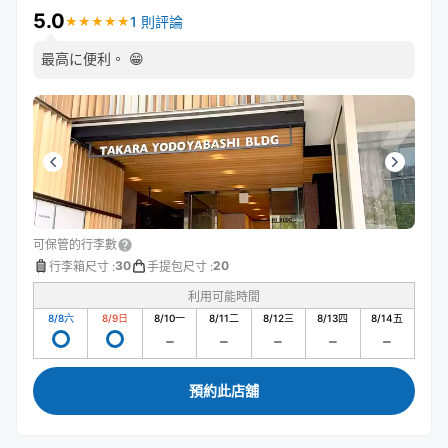
5.0
1 則評論
★
★
★
★
★
★
★
★
★
★
最高に便利。 😁
可保管的行李數
30
20
行李箱尺寸
:
手提包尺寸
:
利用可能時間
8/8
六
8/9
日
8/10
一
8/11
二
8/12
三
8/13
四
8/14
五
預約此店舖