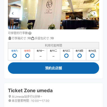
可保管的行李數
10
10
行李箱尺寸
:
手提包尺寸
:
利用可能時間
8/8
六
8/9
日
8/10
一
8/11
二
8/12
三
8/13
四
8/14
五
預約此店舖
Ticket Zone umeda
从Umeda站步行5分钟。
本日營業時間
:
10:00〜17:30