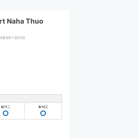
rt Naha Thuo
08:00〜20:00
8/11
二
8/12
三