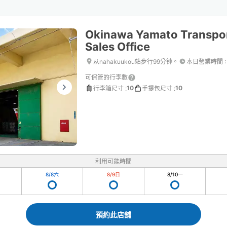
Okinawa Yamato Transpo
Sales Office
从nahakuukou站步行99分钟。
本日營業時間
:
可保管的行李數
10
10
行李箱尺寸
:
手提包尺寸
:
利用可能時間
8/8
六
8/9
日
8/10
一
預約此店舖