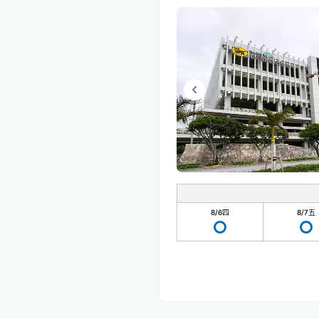
8/6
四
8/7
五