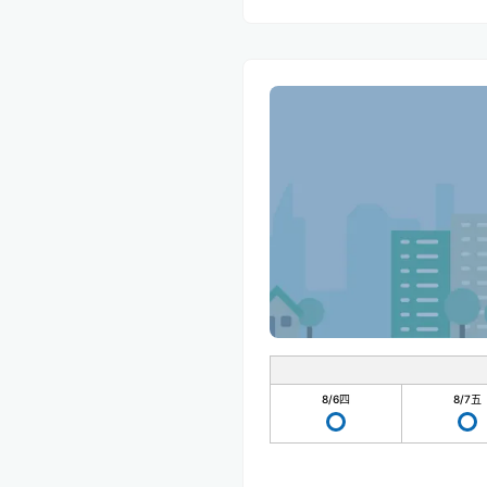
8/6
四
8/7
五