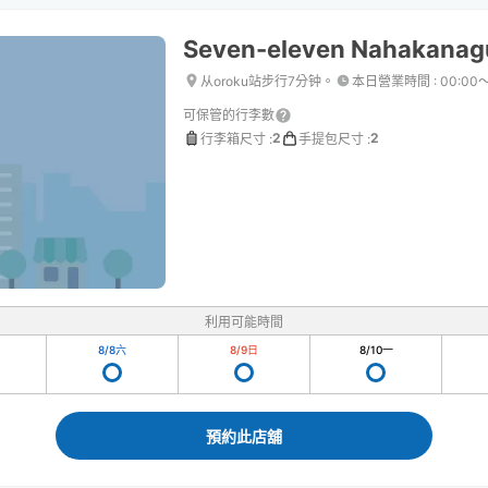
Seven-eleven Nahakana
从oroku站步行7分钟。
本日營業時間
:
00:00
可保管的行李數
2
2
行李箱尺寸
:
手提包尺寸
:
利用可能時間
8/8
六
8/9
日
8/10
一
預約此店舖