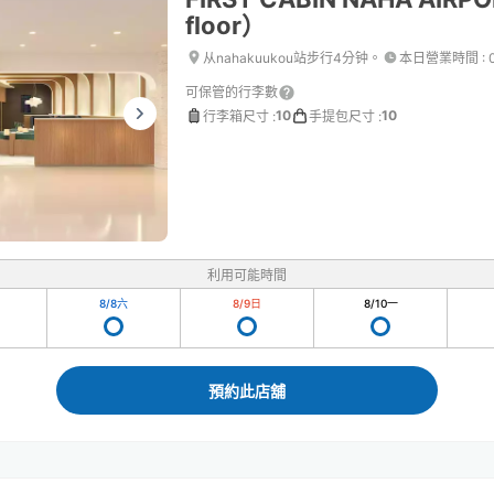
floor）
从nahakuukou站步行4分钟。
本日營業時間
:
可保管的行李數
10
10
行李箱尺寸
:
手提包尺寸
:
利用可能時間
8/8
六
8/9
日
8/10
一
預約此店舖