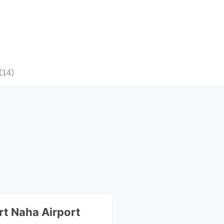
（
14
）
t Naha Airport