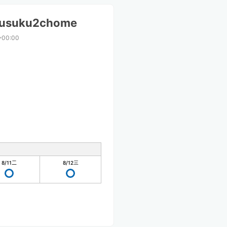
gusuku2chome
〜00:00
8/11
二
8/12
三