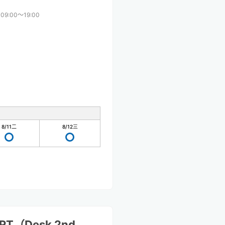
09:00〜19:00
8/11
二
8/12
三
ORT（Desk 2nd