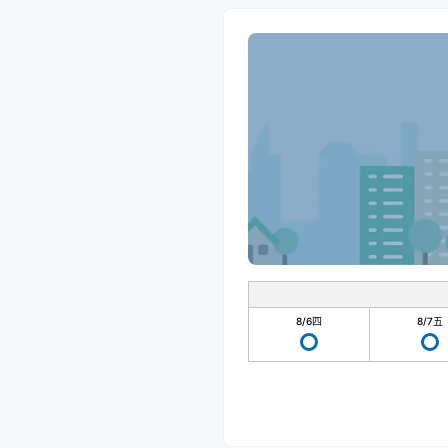
8/6
四
8/7
五