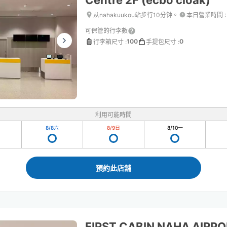
Centre 2F (ecbo cloak)
从nahakuukou站步行10分钟。
本日營業時間
:
可保管的行李數
100
0
行李箱尺寸
:
手提包尺寸
:
利用可能時間
8/8
六
8/9
日
8/10
一
預約此店舖
FIRST CABIN NAHA AIRP