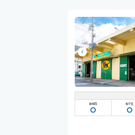
8/6
四
8/7
五