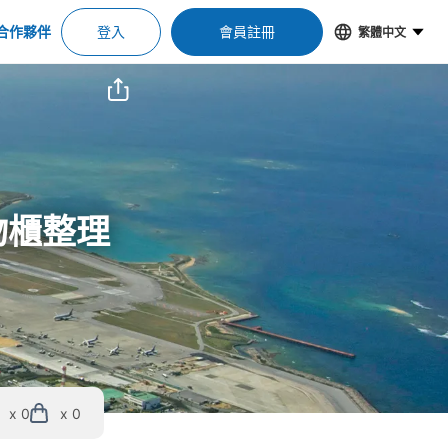
合作夥伴
登入
會員註冊
繁體中文
物櫃整理
x 0
x 0