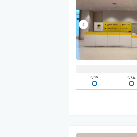
8/6
四
8/7
五