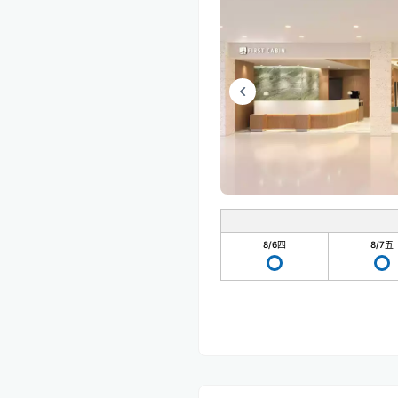
8/6
四
8/7
五