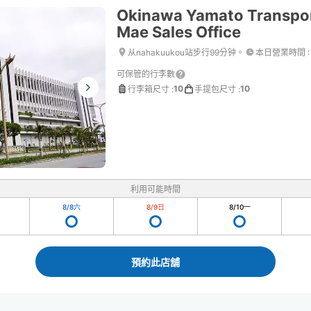
Okinawa Yamato Transpor
Mae Sales Office
从nahakuukou站步行99分钟。
本日營業時間
:
可保管的行李數
10
10
行李箱尺寸
:
手提包尺寸
:
利用可能時間
8/8
六
8/9
日
8/10
一
預約此店舖