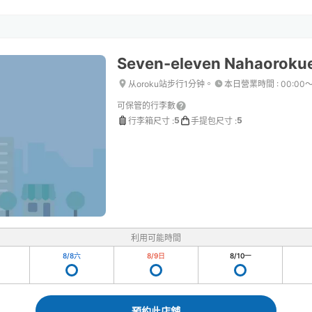
Seven-eleven Nahaoroku
从oroku站步行1分钟。
本日營業時間
:
00:00〜
可保管的行李數
5
5
行李箱尺寸
:
手提包尺寸
:
利用可能時間
8/8
六
8/9
日
8/10
一
預約此店舖