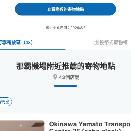
forward
backward
to
to
查看附近的寄物地點
interact
interact
with
with
the
the
最近更新時間：2026/8/6
calendar
calendar
and
and
select
select
行李寄放區
（
43
）
投幣式置物櫃
a
a
date.
date.
Press
Press
那霸機場附近推薦的寄物地點
the
the
question
question
43個店舖
mark
mark
key
key
to
to
get
get
the
the
時營業
keyboard
keyboard
shortcuts
shortcuts
for
for
Okinawa Yamato Transpor
changing
changing
dates.
dates.