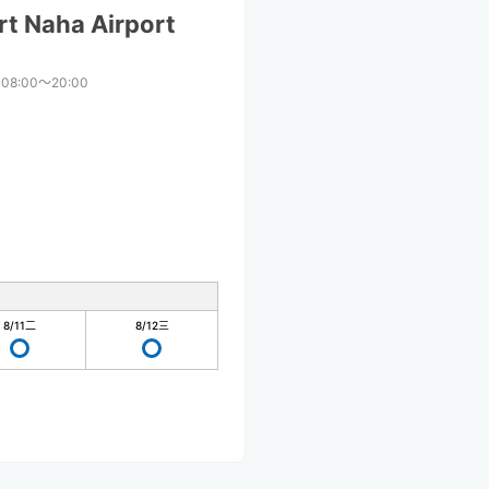
t Naha Airport
08:00〜20:00
8/11
二
8/12
三