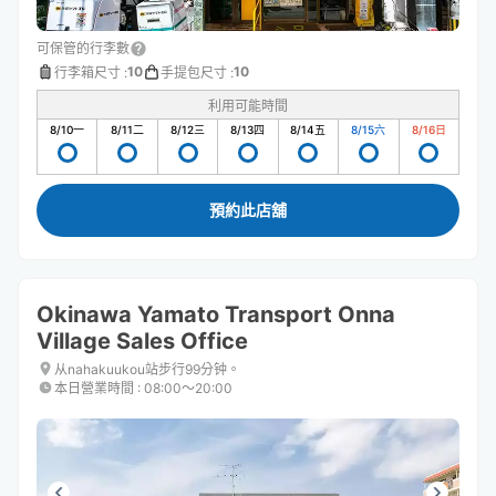
可保管的行李數
10
10
行李箱尺寸
:
手提包尺寸
:
利用可能時間
8/10
一
8/11
二
8/12
三
8/13
四
8/14
五
8/15
六
8/16
日
預約此店舖
Okinawa Yamato Transport Onna
Village Sales Office
从nahakuukou站步行99分钟。
本日營業時間
:
08:00〜20:00