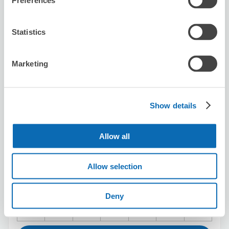
Preferences
預約此店舖
Statistics
karaokeBanBan nahakokusaidori
Marketing
从miebashi站步行5分钟。
本日營業時間
:
11:00〜06:00
Show details
Allow all
可保管的行李數
Allow selection
5
5
行李箱尺寸
:
手提包尺寸
:
利用可能時間
Deny
8/10
一
8/11
二
8/12
三
8/13
四
8/14
五
8/15
六
8/16
日