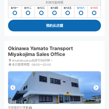
利用可能時間
8/10
一
8/11
二
8/12
三
8/13
四
8/14
五
8/15
六
8/16
日
預約此店舖
Okinawa Yamato Transport
Miyakojima Sales Office
从nahakuukou站步行99分钟。
本日營業時間
:
08:00〜20:00
可保管的行李數