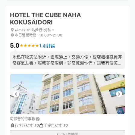
HOTEL THE CUBE NAHA
KOKUSAIDORI
从makishi站步行1分钟。
本日營業時間
:
10:00〜21:00
5.0
1 則評論
★
★
★
★
★
★
★
★
★
★
地點在牧志站附近，國際通上，交通方便，飯店櫃檯職員非
常客氣友善，服務非常周到，非常感謝你們，讓我有個美好
的旅遊體驗
可保管的行李數
10
10
行李箱尺寸
:
手提包尺寸
:
利用可能時間