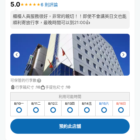
5.0
6 則評論
★
★
★
★
★
★
★
★
★
★
櫃檯人員服務很好，非常的親切！！即使不會講英日文也能
順利寄放行李，最晚時間可以到21:00👍
可保管的行李數
10
10
行李箱尺寸
:
手提包尺寸
:
利用可能時間
8/10
一
8/11
二
8/12
三
8/13
四
8/14
五
8/15
六
8/16
日
預約此店舖