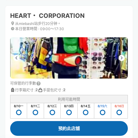
HEART・ CORPORATION
从miebashi站步行20分钟。
本日營業時間
:
09:00〜17:30
可保管的行李數
2
2
行李箱尺寸
:
手提包尺寸
:
利用可能時間
8/10
一
8/11
二
8/12
三
8/13
四
8/14
五
8/15
六
8/16
日
預約此店舖