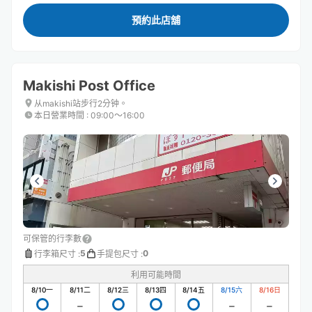
預約此店舖
Makishi Post Office
从makishi站步行2分钟。
本日營業時間
:
09:00〜16:00
可保管的行李數
5
0
行李箱尺寸
:
手提包尺寸
:
利用可能時間
8/10
一
8/11
二
8/12
三
8/13
四
8/14
五
8/15
六
8/16
日