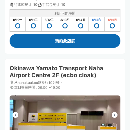
10
10
行李箱尺寸
:
手提包尺寸
:
利用可能時間
8/10
一
8/11
二
8/12
三
8/13
四
8/14
五
8/15
六
8/16
日
預約此店舖
Okinawa Yamato Transport Naha
Airport Centre 2F (ecbo cloak)
从nahakuukou站步行10分钟。
本日營業時間
:
09:00〜19:00