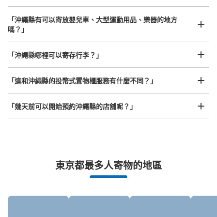
「沖繩縣有可以寄放嬰兒車、大型運動用品、樂器的地方
嗎？」
任何尺寸的行李都OK
「沖繩縣哪裡可以寄存行李？」
放下行李，愉快度過一整天！
樂器、嬰兒車、腳踏車等，只要是1個人能搬運的行李尺寸就OK
「這和沖繩縣的投幣式置物櫃服務有什麼不同？」
「幾天前可以開始預約沖繩縣的店舖呢？」
突發狀況下的安心理賠
東京都最多人寄物的地區
發生行李破損、被偷等狀況時安心有保障