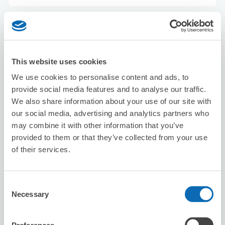
Okinawa Yamato Transport AEON Mall
Rycom Sales Office
从nahakuukou站步行99分钟。
This website uses cookies
本日營業時間
:
10:00〜22:00
We use cookies to personalise content and ads, to
provide social media features and to analyse our traffic.
We also share information about your use of our site with
our social media, advertising and analytics partners who
may combine it with other information that you’ve
provided to them or that they’ve collected from your use
of their services.
可保管的行李數
10
10
行李箱尺寸
:
手提包尺寸
:
利用可能時間
Consent
8/10
一
8/11
二
8/12
三
8/13
四
8/14
五
8/15
六
8/16
日
Necessary
Selection