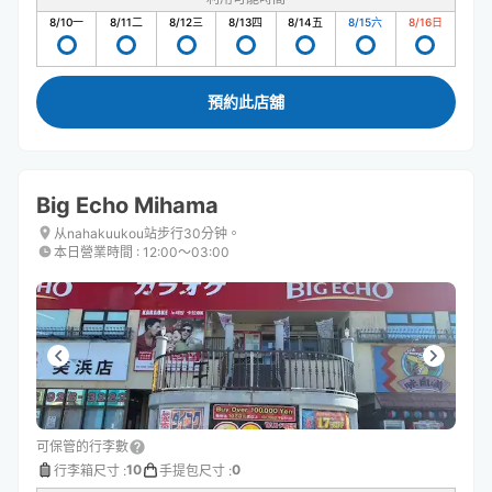
8/10
一
8/11
二
8/12
三
8/13
四
8/14
五
8/15
六
8/16
日
預約此店舖
Big Echo Mihama
从nahakuukou站步行30分钟。
本日營業時間
:
12:00〜03:00
可保管的行李數
10
0
行李箱尺寸
:
手提包尺寸
: