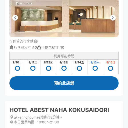
可保管的行李數
10
10
行李箱尺寸
:
手提包尺寸
:
利用可能時間
8/10
一
8/11
二
8/12
三
8/13
四
8/14
五
8/15
六
8/16
日
預約此店舖
HOTEL ABEST NAHA KOKUSAIDORI
从kennchoumae站步行2分钟。
本日營業時間
:
10:00〜21:00