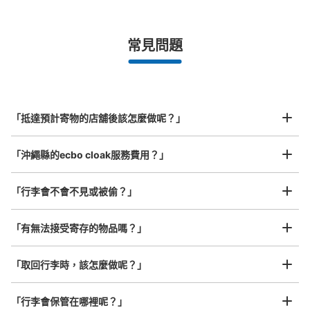
¥500
/
日
最長邊未滿45cm的行李（小型背包、手提包、手提行李
常見問題
等）
事先用手機預約

全國有1,000家以上合作店鋪
指定的日期和時間
北起北海道，南至沖繩，以都市為中心，全國皆可使用此服務。
行李箱尺寸
¥800
「抵達預計寄物的店舖後該怎麼做呢？」
/
日
最長邊45cm以上的行李（行李箱、樂器、嬰兒車等）
「沖繩縣的ecbo cloak服務費用？」
「行李會不會不見或被偷？」
許多地點佳/條件優的店鋪
工作人員拍完行李照片後

「有無法接受寄存的物品嗎？」
我們與許多地點方便的車站內店舖以及24小時營業的店鋪合作。
即完成寄存手續
「取回行李時，該怎麼做呢？」
「行李會保管在哪裡呢？」