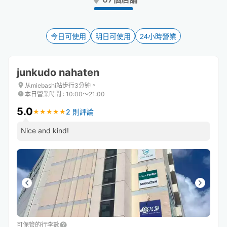
the
the
question
question
mark
mark
key
key
今日可使用
明日可使用
24小時營業
to
to
get
get
the
the
junkudo nahaten
keyboard
keyboard
shortcuts
shortcuts
从miebashi站步行3分钟。
本日營業時間
:
10:00〜21:00
for
for
changing
changing
5.0
2 則評論
★
★
★
★
★
★
★
★
★
★
dates.
dates.
Nice and kind!
可保管的行李數