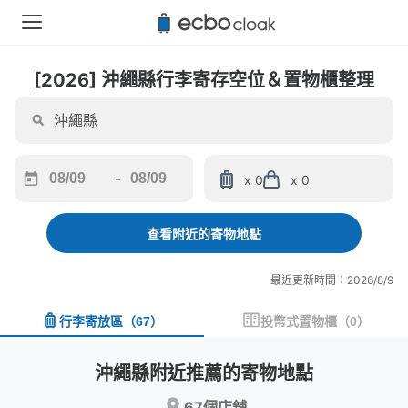
[2026] 沖繩縣行李寄存空位＆置物櫃整理
-
x 0
x 0
Navigate
Navigate
forward
backward
to
to
查看附近的寄物地點
interact
interact
with
with
最近更新時間：2026/8/9
the
the
calendar
calendar
行李寄放區
（
67
）
投幣式置物櫃
（
0
）
and
and
select
select
a
a
沖繩縣附近推薦的寄物地點
date.
date.
Press
Press
67個店舖