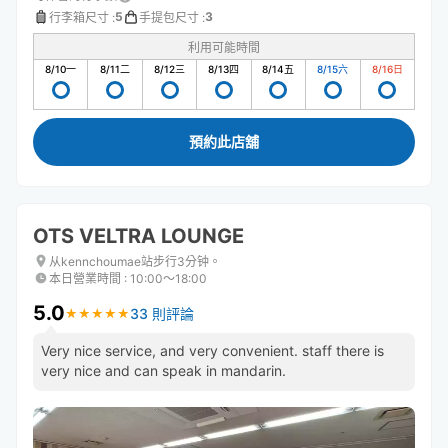
5
3
行李箱尺寸
:
手提包尺寸
:
利用可能時間
8/10
一
8/11
二
8/12
三
8/13
四
8/14
五
8/15
六
8/16
日
預約此店舖
OTS VELTRA LOUNGE
从kennchoumae站步行3分钟。
本日營業時間
:
10:00〜18:00
5.0
33 則評論
★
★
★
★
★
★
★
★
★
★
Very nice service, and very convenient. staff there is
very nice and can speak in mandarin.