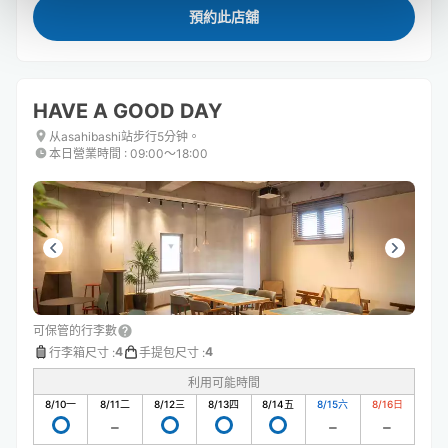
預約此店舖
HAVE A GOOD DAY
从asahibashi站步行5分钟。
本日營業時間
:
09:00〜18:00
可保管的行李數
4
4
行李箱尺寸
:
手提包尺寸
:
利用可能時間
8/10
一
8/11
二
8/12
三
8/13
四
8/14
五
8/15
六
8/16
日