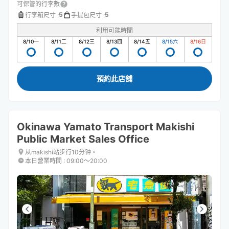
可保管的行李數
5
5
行李箱尺寸
:
手提包尺寸
:
利用可能時間
8/10
一
8/11
二
8/12
三
8/13
四
8/14
五
8/15
六
8/16
日
預約此店舖
Okinawa Yamato Transport Makishi
Public Market Sales Office
从makishi站步行10分钟。
本日營業時間
:
09:00〜20:00