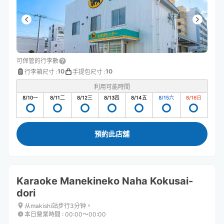
可保管的行李數
10
10
行李箱尺寸
:
手提包尺寸
:
利用可能時間
8/10
一
8/11
二
8/12
三
8/13
四
8/14
五
8/15
六
8/16
日
預約此店舖
Karaoke Manekineko Naha Kokusai-
dori
从makishi站步行3分钟。
本日營業時間
:
00:00〜00:00