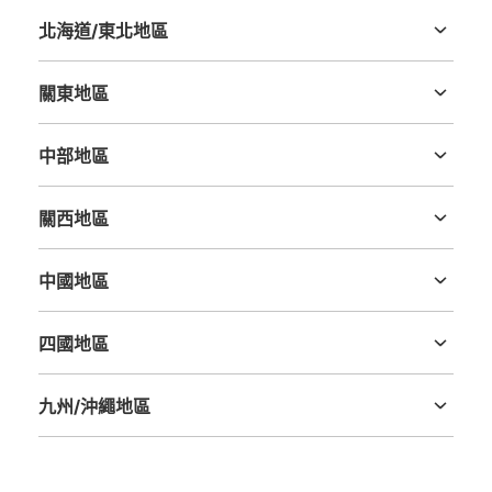
北海道/東北地區
北海道
青森縣
岩手縣
宮城縣
秋田縣
山形縣
福島縣
關東地區
茨城縣
栃木縣
群馬縣
埼玉縣
千葉縣
東京都
神奈川縣
中部地區
新潟縣
富山縣
石川縣
福井縣
山梨縣
長野縣
岐阜縣
静岡縣
愛知縣
關西地區
三重縣
滋賀縣
京都府
大阪府
兵庫縣
奈良縣
和歌山縣
中國地區
鳥取縣
島根縣
岡山縣
廣島縣
山口縣
四國地區
德島縣
香川縣
愛媛縣
高知縣
九州/沖繩地區
福岡縣
佐賀縣
長崎縣
熊本縣
大分縣
宮崎縣
鹿児島縣
沖縄縣