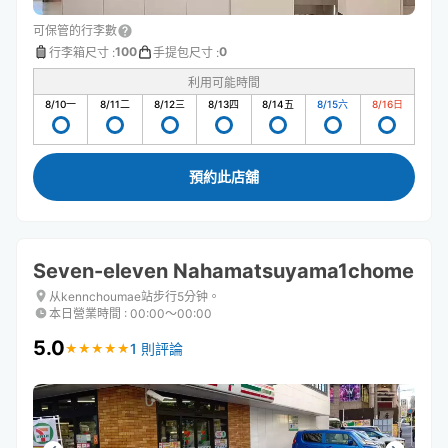
可保管的行李數
100
0
行李箱尺寸
:
手提包尺寸
:
利用可能時間
8/10
一
8/11
二
8/12
三
8/13
四
8/14
五
8/15
六
8/16
日
預約此店舖
Seven-eleven Nahamatsuyama1chome
从kennchoumae站步行5分钟。
本日營業時間
:
00:00〜00:00
5.0
1 則評論
★
★
★
★
★
★
★
★
★
★