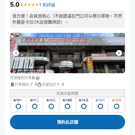
5.0
1 則評論
★
★
★
★
★
★
★
★
★
★
很方便！店員很熱心（不過建議在門口可以標示寄物，不然
外觀是卡拉OK店很難辨認）。
可保管的行李數
3
0
行李箱尺寸
:
手提包尺寸
:
利用可能時間
8/10
一
8/11
二
8/12
三
8/13
四
8/14
五
8/15
六
8/16
日
預約此店舖