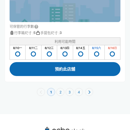
可保管的行李數
5
3
行李箱尺寸
:
手提包尺寸
:
利用可能時間
8/10
一
8/11
二
8/12
三
8/13
四
8/14
五
8/15
六
8/16
日
預約此店舖
1
2
3
4
沖繩縣附近推薦的寄物櫃