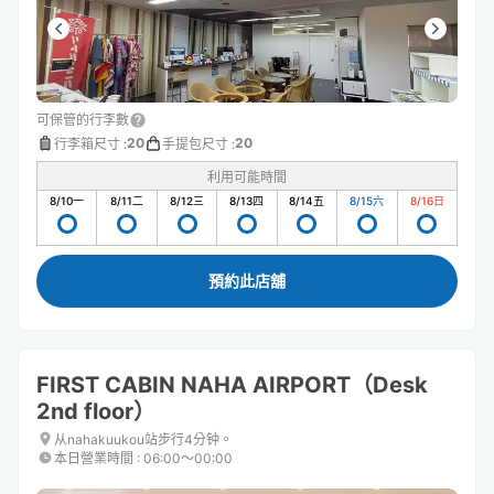
可保管的行李數
20
20
行李箱尺寸
:
手提包尺寸
:
利用可能時間
8/10
一
8/11
二
8/12
三
8/13
四
8/14
五
8/15
六
8/16
日
預約此店舖
FIRST CABIN NAHA AIRPORT（Desk
2nd floor）
从nahakuukou站步行4分钟。
本日營業時間
:
06:00〜00:00