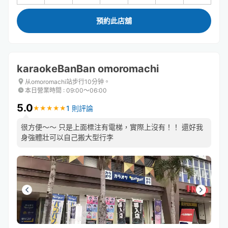
預約此店舖
karaokeBanBan omoromachi
从omoromachi站步行10分钟。
本日營業時間
:
09:00〜06:00
5.0
1 則評論
★
★
★
★
★
★
★
★
★
★
很方便～～ 只是上面標注有電梯，實際上沒有！！ 還好我
身強體壯可以自己搬大型行李