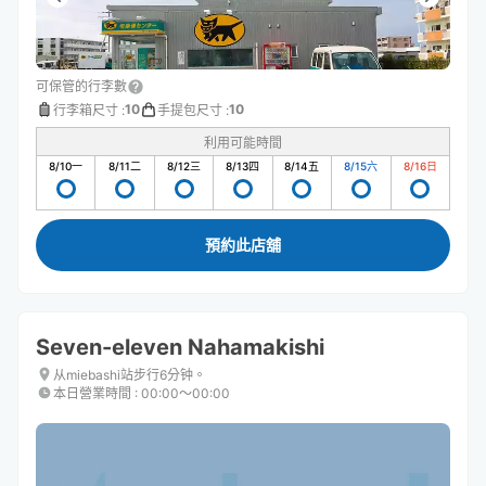
可保管的行李數
10
10
行李箱尺寸
:
手提包尺寸
:
利用可能時間
8/10
一
8/11
二
8/12
三
8/13
四
8/14
五
8/15
六
8/16
日
預約此店舖
Seven-eleven Nahamakishi
从miebashi站步行6分钟。
本日營業時間
:
00:00〜00:00