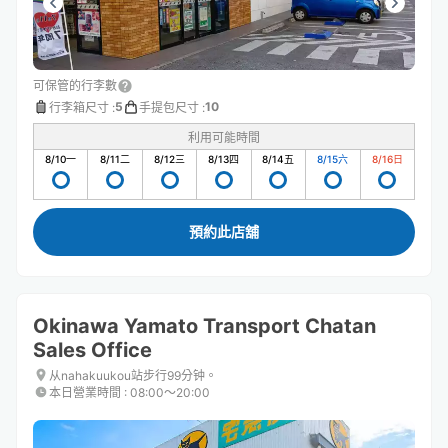
可保管的行李數
5
10
行李箱尺寸
:
手提包尺寸
:
利用可能時間
8/10
一
8/11
二
8/12
三
8/13
四
8/14
五
8/15
六
8/16
日
預約此店舖
Okinawa Yamato Transport Chatan
Sales Office
从nahakuukou站步行99分钟。
本日營業時間
:
08:00〜20:00