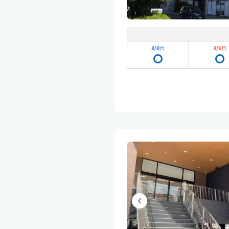
8/8
六
8/9
日