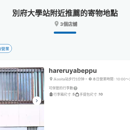
date.
date.
Press
Press
別府大學站附近推薦的寄物地點
the
the
question
question
3個店舖
mark
mark
key
key
to
to
get
get
the
the
時營業
keyboard
keyboard
shortcuts
shortcuts
for
for
hareruyabeppu
changing
changing
dates.
dates.
从ooita站步行5分钟。
本日營業時間
:
10:00〜
可保管的行李數
5
10
行李箱尺寸
:
手提包尺寸
: