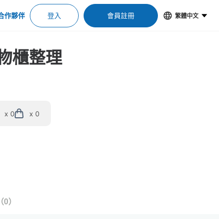
合作夥伴
登入
會員註冊
繁體中文
置物櫃整理
x 0
x 0
（
0
）