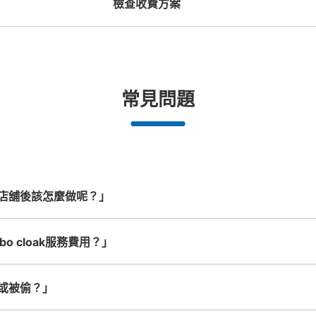
檢查收費方案
機預約

工作人員拍完行李照片後

放下行李，
期和時間
即完成寄存手續
提包尺寸
行李箱尺寸
¥500
¥800
/
日
/
日
長邊未滿45cm的行李（小型背包、手提包、
最長邊45cm以上的行
合作店鋪
許多地點佳/條件優的店鋪
任何尺寸的行李都OK
突
常見問題
提行李等）
車等）
都市為中
我們與許多地點方便的車站內店舖以及
樂器、嬰兒車、腳踏車等，只要是1個人
發生行李
務。
24小時營業的店鋪合作。
能搬運的行李尺寸就OK
店舖後該怎麼做呢？」
o cloak服務費用？」
或被偷？」