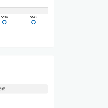
8/13
四
8/14
五
方便！