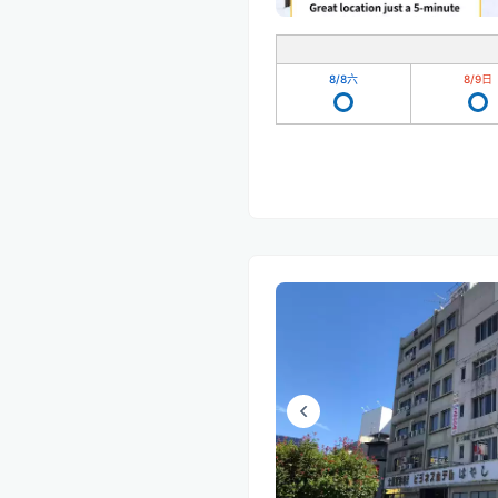
8/8
六
8/9
日