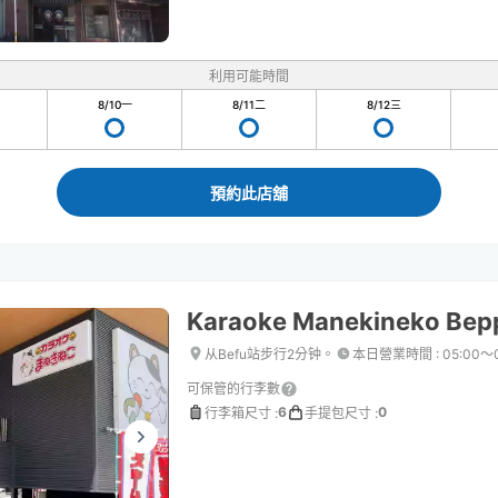
利用可能時間
8/10
一
8/11
二
8/12
三
預約此店舖
Karaoke Manekineko Bep
从Befu站步行2分钟。
本日營業時間
:
05:00〜
可保管的行李數
6
0
行李箱尺寸
:
手提包尺寸
: