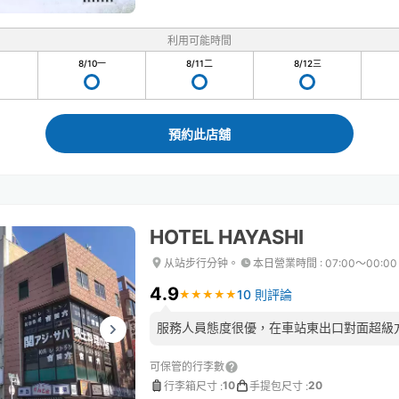
利用可能時間
8/10
一
8/11
二
8/12
三
預約此店舖
HOTEL HAYASHI
从站步行分钟。
本日營業時間
:
07:00〜00:00
4.9
10 則評論
★
★
★
★
★
★
★
★
★
★
服務人員態度很優，在車站東出口對面超級
可保管的行李數
10
20
行李箱尺寸
:
手提包尺寸
: