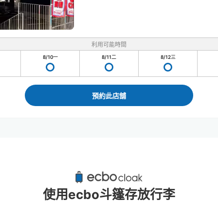
利用可能時間
8/10
一
8/11
二
8/12
三
預約此店舖
別府大學站附近推薦的寄物櫃
0個投幣式置物櫃
使用ecbo斗篷存放行李