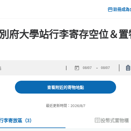
註冊成為
6] 別府大學站行李寄存空位＆
-
Navigate
Navigate
forward
backward
to
to
查看附近的寄物地點
interact
interact
with
with
the
the
最近更新時間：2026/8/7
calendar
calendar
and
and
select
select
行李寄放區
（
3
）
投幣式置物櫃
a
a