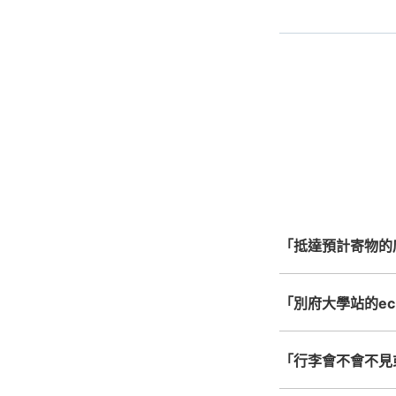
事先用手
指定的日
手
最
全國有1,000家以上
手
北起北海道，南至沖繩，以
心，全國皆可使用此服
「抵達預計寄物的
「別府大學站的ecb
「行李會不會不見