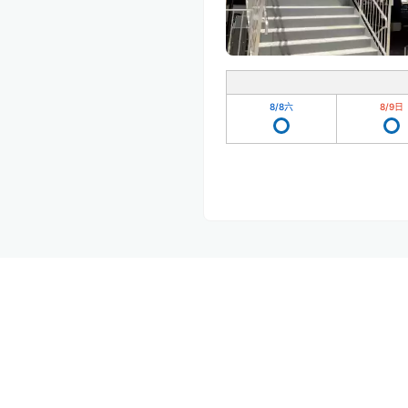
8/8
六
8/9
日