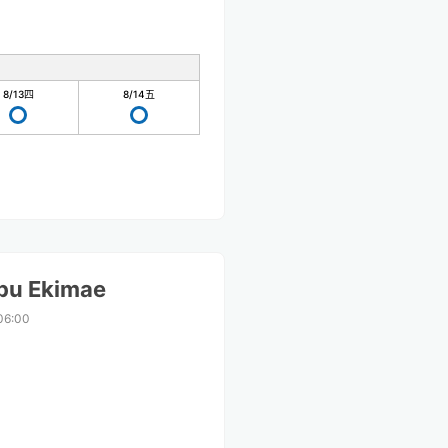
8/13
四
8/14
五
pu Ekimae
06:00