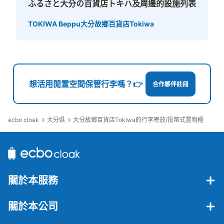
ふるさと大分の百貨店トキハ及周邊的設施列表
TOKIWA Beppu
大分故鄉百貨店Tokiwa
想活用閒置空間保管行李嗎？👉
合作夥伴註冊
ecbo cloak
大分県
大分故鄉百貨店Tokiwa的行李寄放/投幣式置物櫃
關於本服務
關於本公司