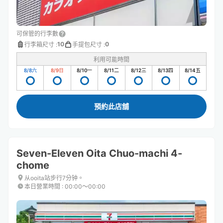
可保管的行李數
10
0
行李箱尺寸
:
手提包尺寸
:
利用可能時間
8/8
六
8/9
日
8/10
一
8/11
二
8/12
三
8/13
四
8/14
五
預約此店舖
Seven-Eleven Oita Chuo-machi 4-
chome
从ooita站步行7分钟。
本日營業時間
:
00:00〜00:00