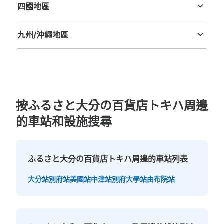
トキハ駐車場入り口にある。看板はあるが分かりにくい。
四國地區
表面を絵で覆っている。
德島縣
香川縣
愛媛縣
高知縣
九州/沖繩地區
福岡縣
佐賀縣
長崎縣
熊本縣
大分縣
宮崎縣
鹿児島縣
沖縄縣
按ふるさと大分の百貨店トキハ周邊
的車站和設施搜尋
可保管的行李數
中等的
:
24
/
¥300
小的
:
40
/
¥200
付款方式
現金
ふるさと大分の百貨店トキハ周邊的車站列表
查看此投幣式儲物櫃的位置
大分站
別府站
美國站
中津站
別府大學站
由布院站