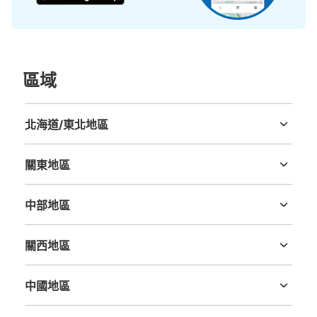
區域
北海道/東北地區
可保管的行李數
北海道
青森縣
岩手縣
宮城縣
秋田縣
山形縣
福島縣
大的
:
3
/
¥400
中等的
:
10
/
¥300
小的
:
1
/
¥200
付款方式
關東地區
現金
茨城縣
栃木縣
群馬縣
埼玉縣
千葉縣
東京都
神奈川縣
查看此投幣式儲物櫃的位置
中部地區
新潟縣
富山縣
石川縣
福井縣
山梨縣
長野縣
岐阜縣
静岡縣
愛知縣
關西地區
三重縣
滋賀縣
京都府
大阪府
兵庫縣
奈良縣
和歌山縣
トキハ第1パーキングコインロッカー
中國地區
从日豊本線 JR大分駅站步行5分钟。
本日營業時間
:
10:00
〜
20:00
鳥取縣
島根縣
岡山縣
廣島縣
山口縣