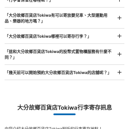
可保管的行李數
中等的
:
12
/
¥300
小的
:
10
/
¥200
「大分故鄉百貨店Tokiwa有可以寄放嬰兒車、大型運動用
付款方式
品、樂器的地方嗎？」
現金
任何尺寸的行李都OK
查看此投幣式儲物櫃的位置
「大分故鄉百貨店Tokiwa哪裡可以寄存行李？」
放下行李，愉快度過一整天！
樂器、嬰兒車、腳踏車等，只要是1個人能搬運的行李尺寸就OK
「這和大分故鄉百貨店Tokiwa的投幣式置物櫃服務有什麼不
同？」
トキハ本館地下２階コインロッカー
从日豊本線 JR大分駅站步行5分钟。
「幾天前可以開始預約大分故鄉百貨店Tokiwa的店舖呢？」
本日營業時間
:
10:00
〜
19:00
西側エスカレーターを降りたところにあり、すぐ分かる。
自販機が横にあり、小さい休憩所になっている。ちなみに
突發狀況下的安心理賠
トキハは月1回水曜日に定休日があります。
發生行李破損、被偷等狀況時安心有保障
大分故鄉百貨店Tokiwa行李寄存訊息
向您介紹大分故鄉百貨店Tokiwa附近的行李寄存地點！
