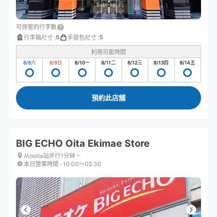
可保管的行李數
5
5
行李箱尺寸
:
手提包尺寸
:
利用可能時間
8/8
六
8/9
日
8/10
一
8/11
二
8/12
三
8/13
四
8/14
五
預約此店舖
BIG ECHO Oita Ekimae Store
从ooita站步行1分钟。
本日營業時間
:
10:00〜05:30