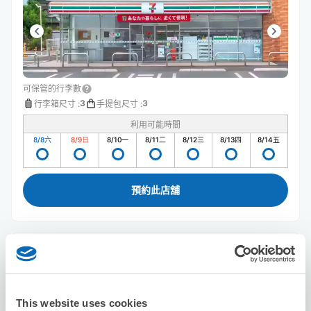
可保管的行李數
3
3
行李箱尺寸
:
手提包尺寸
:
利用可能時間
8/8
六
8/9
日
8/10
一
8/11
二
8/12
三
8/13
四
8/14
五
預約此店舖
Seven-Eleven Oita Higashi Omichi 2-
chome
从ooita站步行6分钟。
This website uses cookies
本日營業時間
:
關閉