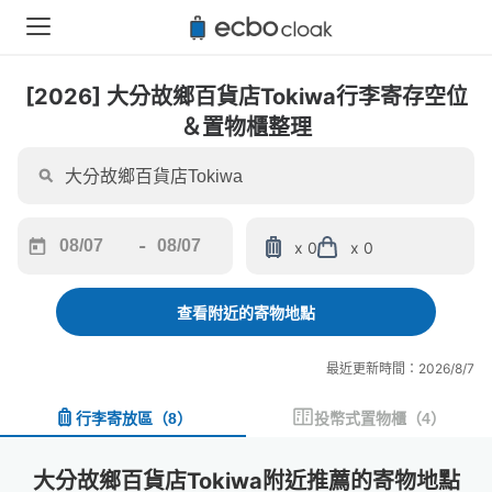
[2026] 大分故鄉百貨店Tokiwa行李寄存空位
＆置物櫃整理
-
x 0
x 0
Navigate
Navigate
forward
backward
to
to
查看附近的寄物地點
interact
interact
with
with
最近更新時間：2026/8/7
the
the
calendar
calendar
行李寄放區
（
8
）
投幣式置物櫃
（
4
）
and
and
select
select
a
a
大分故鄉百貨店Tokiwa附近推薦的寄物地點
date.
date.