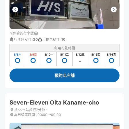
可保管的行李數
20
10
行李箱尺寸
:
手提包尺寸
:
利用可能時間
8/8
六
8/9
日
8/10
一
8/11
二
8/12
三
8/13
四
8/14
五
預約此店舖
Seven-Eleven Oita Kaname-cho
从ooita站步行7分钟。
本日營業時間
:
00:00〜00:00