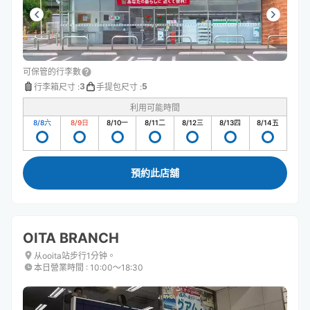
可保管的行李數
3
5
行李箱尺寸
:
手提包尺寸
:
利用可能時間
8/8
六
8/9
日
8/10
一
8/11
二
8/12
三
8/13
四
8/14
五
預約此店舖
OITA BRANCH
从ooita站步行1分钟。
本日營業時間
:
10:00〜18:30