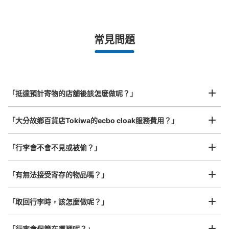
手提包尺寸
¥500
/
日
最長邊未滿45cm的行李（小型背包、手提包、手提行李
常見問題
等）
事先用手機預約

全國有1,000家以上合作店鋪
指定的日期和時間
トキハ本館２階エレベーターホールコイン
北起北海道，南至沖繩，以都市為中心，全國皆可使用此服務。
ロッカー
行李箱尺寸
¥800
从日豊本線 JR大分駅站步行5分钟。
「抵達預計寄物的店舖後該怎麼做呢？」
/
日
本日營業時間
:
10:00
〜
19:00
最長邊45cm以上的行李（行李箱、樂器、嬰兒車等）
２階西側エレベーターホールにある。エレベーターホール
「大分故鄉百貨店Tokiwa的ecbo cloak服務費用？」
自体が店の間を通る必要があるので、あまり目立たない。
「行李會不會不見或被偷？」
許多地點佳/條件優的店鋪
工作人員拍完行李照片後

「有無法接受寄存的物品嗎？」
我們與許多地點方便的車站內店舖以及24小時營業的店鋪合作。
即完成寄存手續
「取回行李時，該怎麼做呢？」
「行李會保管在哪裡呢？」