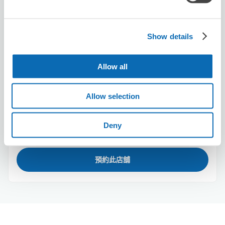
Show details
Allow all
可保管的行李數
Allow selection
2
2
行李箱尺寸
:
手提包尺寸
:
利用可能時間
8/8
六
8/9
日
8/10
一
8/11
二
8/12
三
8/13
四
8/14
五
Deny
預約此店舖
大分故鄉百貨店Tokiwa附近推薦的寄物櫃