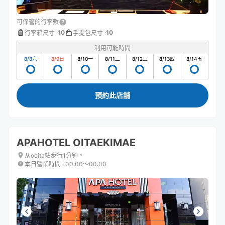
可保管的行李數
10
10
行李箱尺寸
:
手提包尺寸
:
利用可能時間
8/8
六
8/9
日
8/10
一
8/11
二
8/12
三
8/13
四
8/14
五
預約此店舖
APAHOTEL OITAEKIMAE
从ooita站步行1分钟。
本日營業時間
:
00:00〜00:00