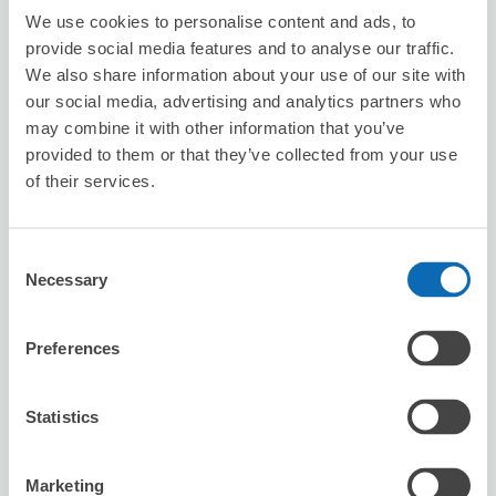
We use cookies to personalise content and ads, to
provide social media features and to analyse our traffic.
We also share information about your use of our site with
our social media, advertising and analytics partners who
may combine it with other information that you’ve
provided to them or that they’ve collected from your use
of their services.
可保管的行李數
2
2
行李箱尺寸
:
手提包尺寸
:
利用可能時間
Consent
8/8
六
8/9
日
8/10
一
8/11
二
8/12
三
8/13
四
8/14
五
Necessary
Selection
預約此店舖
Preferences
Statistics
Seven-Eleven Oita Enoura
从minamiooita站步行5分钟。
Marketing
本日營業時間
:
00:00〜00:00