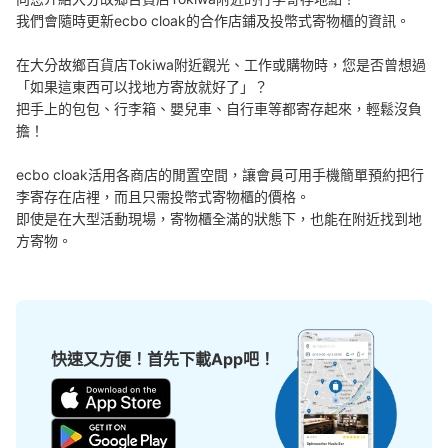
我們會隨時更新ecbo cloak的合作店鋪及投幣式寄物櫃的資訊。

在大分故鄉百貨店Tokiwa附近觀光、工作或購物時，您是否曾想過
「如果這東西可以找地方寄放就好了」？

把手上的包包、行李箱、嬰兒車、自行車等都寄存起來，輕鬆沒負
可保管的行李數
擔！

中等的
:
8
/
¥300
付款方式
ecbo cloak活用各商店的閒置空間，讓會員可用手機簡單預約把行
現金
李寄存在店裡，而且只需投幣式寄物櫃的價格。

查看此投幣式儲物櫃的位置
即使是在大型活動現場，寄物櫃全滿的狀態下，也能在附近找到地
方寄物。
トキハ会館１階コインロッカー
从日豊本線 JR大分駅站步行5分钟。
本日營業時間
:
10:00
〜
19:00
快速又方便！首先下載App吧！
トキハ会館１階入り口にあるので分かりやすい。看板はな
い。