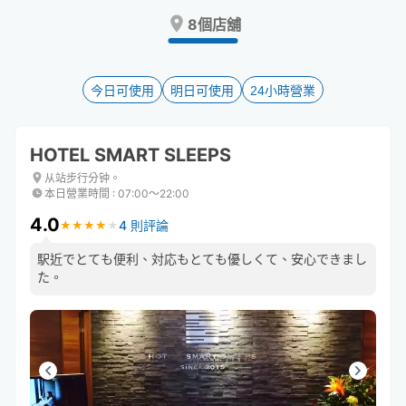
Press
Press
8個店舖
the
the
question
question
mark
mark
key
key
今日可使用
明日可使用
24小時營業
to
to
get
get
the
the
HOTEL SMART SLEEPS
keyboard
keyboard
shortcuts
shortcuts
从站步行分钟。
本日營業時間
:
07:00〜22:00
for
for
changing
changing
4.0
4 則評論
★
★
★
★
★
★
★
★
★
★
dates.
dates.
駅近でとても便利、対応もとても優しくて、安心できまし
た。