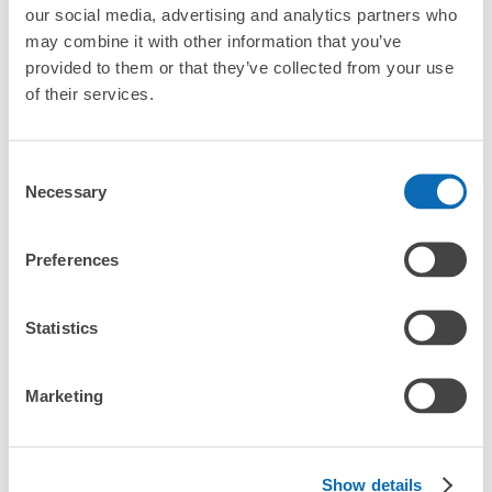
our social media, advertising and analytics partners who
「櫻井站哪裡可以寄存行李？」
放下行李，愉快度過一整天！
樂器、嬰兒車、腳踏車等，只要是1個人能搬運的行李尺寸就OK
may combine it with other information that you’ve
provided to them or that they’ve collected from your use
「這和櫻井站的投幣式置物櫃服務有什麼不同？」
of their services.
「幾天前可以開始預約櫻井站的店舖呢？」
Consent
Necessary
Selection
突發狀況下的安心理賠
Preferences
櫻井站行李寄存訊息
發生行李破損、被偷等狀況時安心有保障
Statistics
向您介紹櫻井站附近的行李寄存地點！

我們會隨時更新ecbo cloak的合作店鋪及投幣式寄物櫃的資訊。

Marketing
在櫻井站附近觀光、工作或購物時，您是否曾想過「如果這東西可
以找地方寄放就好了」？

把手上的包包、行李箱、嬰兒車、自行車等都寄存起來，輕鬆沒負
Show details