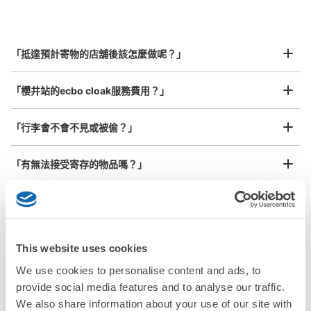
指定的日期和時間
北起北海道，南至沖繩，以都市為中心，全國皆可使用此服務。
行李箱尺寸
¥800
「抵達預計寄物的店舖後該怎麼做呢？」
/
日
最長邊45cm以上的行李（行李箱、樂器、嬰兒車等）
「櫻井站的ecbo cloak服務費用？」
「行李會不會不見或被偷？」
許多地點佳/條件優的店鋪
工作人員拍完行李照片後

「有無法接受寄存的物品嗎？」
我們與許多地點方便的車站內店舖以及24小時營業的店鋪合作。
即完成寄存手續
「取回行李時，該怎麼做呢？」
「行李會保管在哪裡呢？」
This website uses cookies
We use cookies to personalise content and ads, to
「櫻井站有可以寄放嬰兒車、大型運動用品、樂器的地方
provide social media features and to analyse our traffic.
嗎？」
We also share information about your use of our site with
任何尺寸的行李都OK