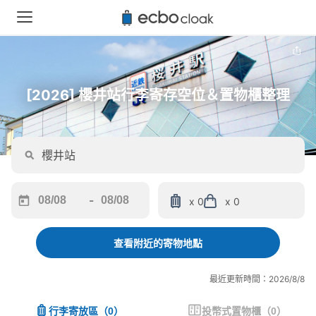
[2026] 櫻井站行李寄存空位＆置物櫃整理
-
x 0
x 0
Navigate
Navigate
forward
backward
to
to
查看附近的寄物地點
interact
interact
with
with
最近更新時間：2026/8/8
the
the
calendar
calendar
行李寄放區
（
0
）
投幣式置物櫃
（
0
）
and
and