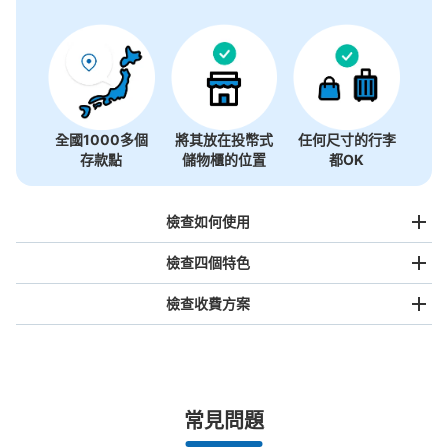
沒有關於投幣式儲物櫃的資訊
全國1000多個
將其放在投幣式
任何尺寸的行李
存款點
儲物櫃的位置
都OK
檢查如何使用
檢查四個特色
檢查收費方案
手提包尺寸
¥500
/
日
最長邊未滿45cm的行李（小型背包、手提包、手提行李
常見問題
等）
事先用手機預約

全國有1,000家以上合作店鋪