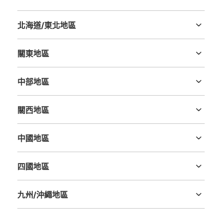
北海道/東北地區
北海道
青森縣
岩手縣
宮城縣
秋田縣
山形縣
福島縣
關東地區
茨城縣
栃木縣
群馬縣
埼玉縣
千葉縣
東京都
神奈川縣
中部地區
新潟縣
富山縣
石川縣
福井縣
山梨縣
長野縣
岐阜縣
静岡縣
愛知縣
關西地區
三重縣
滋賀縣
京都府
大阪府
兵庫縣
奈良縣
和歌山縣
中國地區
鳥取縣
島根縣
岡山縣
廣島縣
山口縣
四國地區
德島縣
香川縣
愛媛縣
高知縣
九州/沖繩地區
福岡縣
佐賀縣
長崎縣
熊本縣
大分縣
宮崎縣
鹿児島縣
沖縄縣