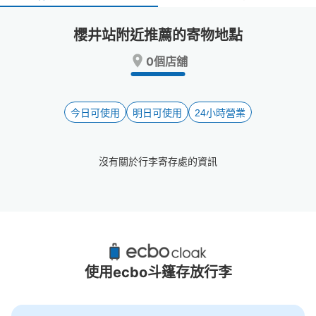
select
select
a
a
櫻井站附近推薦的寄物地點
date.
date.
Press
Press
0個店舖
the
the
question
question
mark
mark
key
key
今日可使用
明日可使用
24小時營業
to
to
get
get
the
the
沒有關於行李寄存處的資訊
keyboard
keyboard
shortcuts
shortcuts
for
for
changing
changing
dates.
dates.
櫻井站附近推薦的寄物櫃
0個投幣式置物櫃
使用ecbo斗篷存放行李