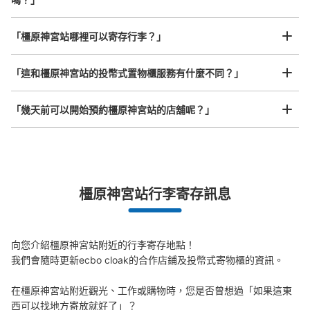
查看此投幣式儲物櫃的位置
任何尺寸的行李都OK
「橿原神宮站哪裡可以寄存行李？」
放下行李，愉快度過一整天！
樂器、嬰兒車、腳踏車等，只要是1個人能搬運的行李尺寸就OK
「這和橿原神宮站的投幣式置物櫃服務有什麼不同？」
近鉄橿原神宮前駅改札内地下通路階段横コ
インロッカー
「幾天前可以開始預約橿原神宮站的店舖呢？」
从近鉄橿原神宮前駅站步行0分钟。
本日營業時間
:
05:13
〜
23:41
改札内地下通路階段横にあり。
突發狀況下的安心理賠
橿原神宮站行李寄存訊息
發生行李破損、被偷等狀況時安心有保障
向您介紹橿原神宮站附近的行李寄存地點！

我們會隨時更新ecbo cloak的合作店鋪及投幣式寄物櫃的資訊。

在橿原神宮站附近觀光、工作或購物時，您是否曾想過「如果這東
西可以找地方寄放就好了」？
