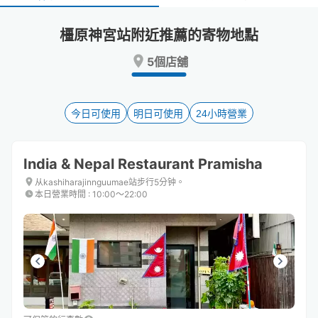
select
select
a
a
橿原神宮站附近推薦的寄物地點
date.
date.
Press
Press
5個店舖
the
the
question
question
mark
mark
key
key
今日可使用
明日可使用
24小時營業
to
to
get
get
the
the
India & Nepal Restaurant Pramisha
keyboard
keyboard
shortcuts
shortcuts
从kashiharajinnguumae站步行5分钟。
本日營業時間
:
10:00〜22:00
for
for
changing
changing
dates.
dates.