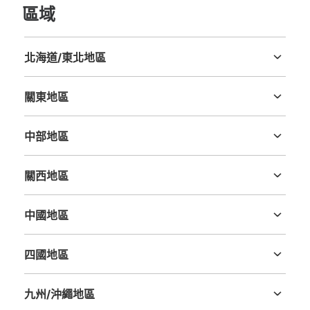
區域
可保管的行李數
北海道/東北地區
0
小的
:
45
/
¥400
北海道
青森縣
岩手縣
宮城縣
秋田縣
山形縣
福島縣
付款方式
關東地區
現金
茨城縣
栃木縣
群馬縣
埼玉縣
千葉縣
東京都
神奈川縣
查看此投幣式儲物櫃的位置
中部地區
新潟縣
富山縣
石川縣
福井縣
山梨縣
長野縣
岐阜縣
静岡縣
愛知縣
關西地區
近鉄橿原神宮前駅東口改札外コインロッカ
三重縣
滋賀縣
京都府
大阪府
兵庫縣
奈良縣
和歌山縣
ー
中國地區
从近鉄橿原神宮前駅站步行0分钟。
鳥取縣
島根縣
岡山縣
廣島縣
山口縣
本日營業時間
:
05:13
〜
23:41
四國地區
東口改札外脇にあり。特大サイズあり。
德島縣
香川縣
愛媛縣
高知縣
九州/沖繩地區
福岡縣
佐賀縣
長崎縣
熊本縣
大分縣
宮崎縣
鹿児島縣
沖縄縣