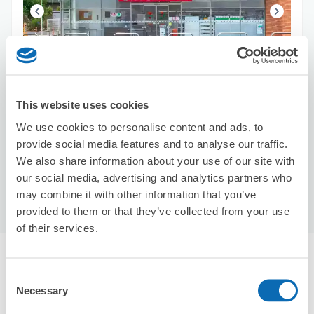
可保管的行李數
2
3
行李箱尺寸
:
手提包尺寸
:
This website uses cookies
利用可能時間
8/10
一
8/11
二
8/12
三
8/13
四
8/14
五
8/15
六
8/16
日
We use cookies to personalise content and ads, to
provide social media features and to analyse our traffic.
We also share information about your use of our site with
預約此店舖
our social media, advertising and analytics partners who
may combine it with other information that you’ve
provided to them or that they’ve collected from your use
of their services.
橿原神宮站附近推薦的寄物櫃
Consent
4個投幣式置物櫃
Necessary
使用ecbo斗篷存放行李
Selection