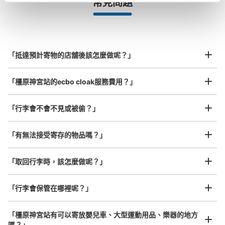
常見問題
等）
事先用手機預約

全國有1,000家以上合作店鋪
指定的日期和時間
近鉄橿原神宮前駅中央口改札外コインロッ
北起北海道，南至沖繩，以都市為中心，全國皆可使用此服務。
カー
行李箱尺寸
¥800
从近鉄橿原神宮前駅站步行0分钟。
「抵達預計寄物的店舖後該怎麼做呢？」
/
日
本日營業時間
:
05:13
〜
23:41
最長邊45cm以上的行李（行李箱、樂器、嬰兒車等）
中央口改札を出て左手にあり。
「橿原神宮站的ecbo cloak服務費用？」
「行李會不會不見或被偷？」
許多地點佳/條件優的店鋪
工作人員拍完行李照片後

「有無法接受寄存的物品嗎？」
我們與許多地點方便的車站內店舖以及24小時營業的店鋪合作。
即完成寄存手續
「取回行李時，該怎麼做呢？」
「行李會保管在哪裡呢？」
可保管的行李數
大的
:
2
/
¥700
中等的
:
6
/
¥600
小的
:
20
/
¥400
付款方式
「橿原神宮站有可以寄放嬰兒車、大型運動用品、樂器的地方
現金
嗎？」