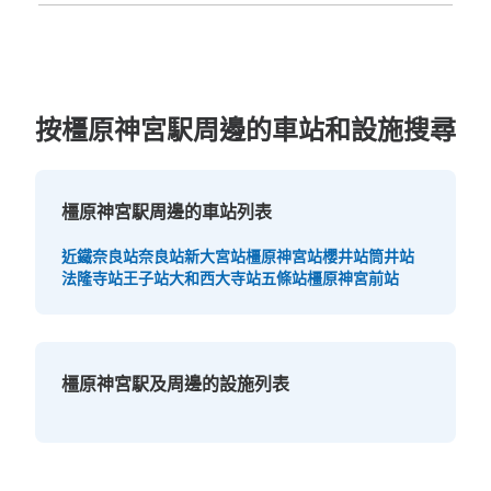
按橿原神宮駅周邊的車站和設施搜尋
可保管的行李數
大的
:
1
/
¥800
中等的
:
4
/
¥600
小的
:
10
/
¥400
橿原神宮駅周邊的車站列表
付款方式
現金
近鐵奈良站
奈良站
新大宮站
橿原神宮站
櫻井站
筒井站
查看此投幣式儲物櫃的位置
法隆寺站
王子站
大和西大寺站
五條站
橿原神宮前站
橿原神宮駅及周邊的設施列表