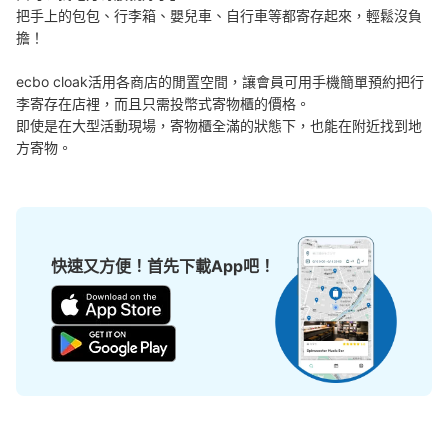
可保管的行李數
把手上的包包、行李箱、嬰兒車、自行車等都寄存起來，輕鬆沒負
大的
:
8
/
¥700
中等的
:
9
/
¥600
小的
:
5
/
¥400
擔！

付款方式
現金
ecbo cloak活用各商店的閒置空間，讓會員可用手機簡單預約把行
李寄存在店裡，而且只需投幣式寄物櫃的價格。

查看此投幣式儲物櫃的位置
即使是在大型活動現場，寄物櫃全滿的狀態下，也能在附近找到地
方寄物。
近鉄橿原神宮前駅改札内喫煙ルーム前コイ
ンロッカー
从近鉄橿原神宮前駅站步行0分钟。
快速又方便！首先下載App吧！
本日營業時間
:
05:13
〜
23:41
改札内喫煙室前にあり。