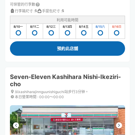
可保管的行李數
5
5
行李箱尺寸
:
手提包尺寸
:
利用可能時間
8/10
一
8/11
二
8/12
三
8/13
四
8/14
五
8/15
六
8/16
日
預約此店舖
Seven-Eleven Kashihara Nishi-Ikeziri-
cho
从kashiharajinnguunishiguchi站步行3分钟。
本日營業時間
:
00:00〜00:00