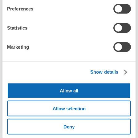
Preferences
Statistics
Marketing
全國1000多個
將其放在投幣式
任何尺寸的行李
存款點
儲物櫃的位置
都OK
Show details
檢查如何使用
Allow all
檢查四個特色
檢查收費方案
Allow selection
手提包尺寸
¥500
Deny
/
日
最長邊未滿45cm的行李（小型背包、手提包、手提行李