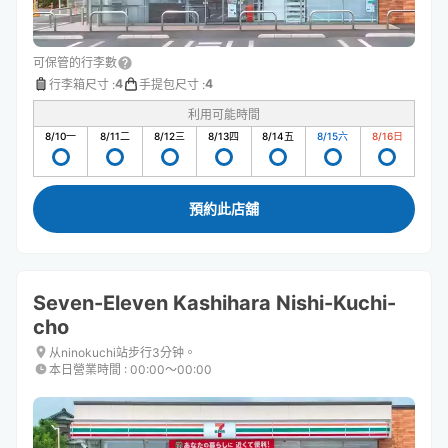
可保管的行李數
4
4
行李箱尺寸
:
手提包尺寸
:
利用可能時間
8/10
一
8/11
二
8/12
三
8/13
四
8/14
五
8/15
六
8/16
日
預約此店舖
Seven-Eleven Kashihara Nishi-Kuchi-
cho
从ninokuchi站步行3分钟。
本日營業時間
:
00:00〜00:00