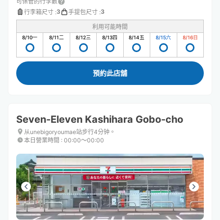
可保管的行李數
3
3
行李箱尺寸
:
手提包尺寸
:
利用可能時間
8/10
一
8/11
二
8/12
三
8/13
四
8/14
五
8/15
六
8/16
日
預約此店舖
Seven-Eleven Kashihara Gobo-cho
从unebigoryoumae站步行4分钟。
本日營業時間
:
00:00〜00:00