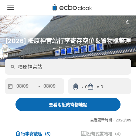
[2026] 橿原神宮站行李寄存空位＆置物櫃整理
-
x 0
x 0
Navigate
Navigate
forward
backward
to
to
查看附近的寄物地點
interact
interact
with
with
最近更新時間：2026/8/9
the
the
calendar
calendar
行李寄放區
（
5
）
投幣式置物櫃
（
4
）
and
and