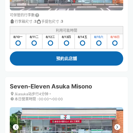
可保管的行李數
3
3
行李箱尺寸
:
手提包尺寸
:
利用可能時間
8/10
一
8/11
二
8/12
三
8/13
四
8/14
五
8/15
六
8/16
日
預約此店舖
Seven-Eleven Asuka Misono
从asuka站步行4分钟。
本日營業時間
:
00:00〜00:00