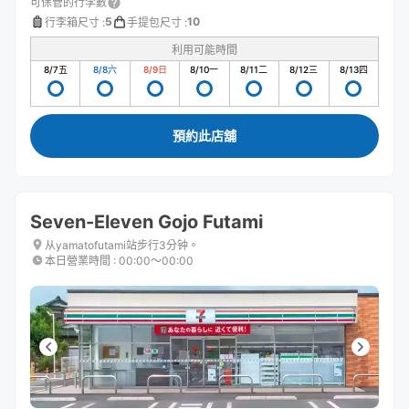
可保管的行李數
5
10
行李箱尺寸
:
手提包尺寸
:
利用可能時間
8/7
五
8/8
六
8/9
日
8/10
一
8/11
二
8/12
三
8/13
四
預約此店舖
Seven-Eleven Gojo Futami
从yamatofutami站步行3分钟。
本日營業時間
:
00:00〜00:00