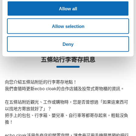
「這和五條站的投幣式置物櫃服務有什麼不同？」
Allow all
「幾天前可以開始預約五條站的店舖呢？」
Allow selection
Deny
突發狀況下的安心理賠
五條站行李寄存訊息
發生行李破損、被偷等狀況時安心有保障
向您介紹五條站附近的行李寄存地點！

我們會隨時更新ecbo cloak的合作店鋪及投幣式寄物櫃的資訊。

在五條站附近觀光、工作或購物時，您是否曾想過「如果這東西可
以找地方寄放就好了」？

把手上的包包、行李箱、嬰兒車、自行車等都寄存起來，輕鬆沒負
擔！

ecbo cloak活用各商店的閒置空間，讓會員可用手機簡單預約把行