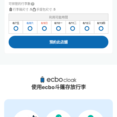
可保管的行李數
5
5
行李箱尺寸
:
手提包尺寸
:
利用可能時間
8/7
五
8/8
六
8/9
日
8/10
一
8/11
二
8/12
三
8/13
四
預約此店舖
五條站附近推薦的寄物櫃
0個投幣式置物櫃
使用ecbo斗篷存放行李
沒有關於投幣式儲物櫃的資訊