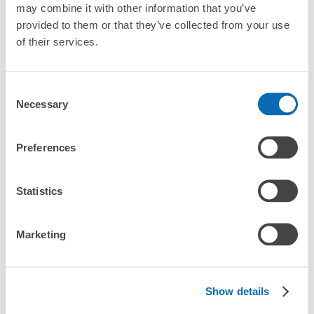
may combine it with other information that you’ve
¥800
「抵達預計寄物的店舖後該怎麼做呢？」
/
日
provided to them or that they’ve collected from your use
of their services.
最長邊45cm以上的行李（行李箱、樂器、嬰兒車等）
「五條站的ecbo cloak服務費用？」
Consent
「行李會不會不見或被偷？」
Necessary
Selection
許多地點佳/條件優的店鋪
工作人員拍完行李照片後

「有無法接受寄存的物品嗎？」
我們與許多地點方便的車站內店舖以及24小時營業的店鋪合作。
即完成寄存手續
Preferences
「取回行李時，該怎麼做呢？」
Statistics
「行李會保管在哪裡呢？」
Marketing
「五條站有可以寄放嬰兒車、大型運動用品、樂器的地方
嗎？」
任何尺寸的行李都OK
Show details
「五條站哪裡可以寄存行李？」
放下行李，愉快度過一整天！
樂器、嬰兒車、腳踏車等，只要是1個人能搬運的行李尺寸就OK