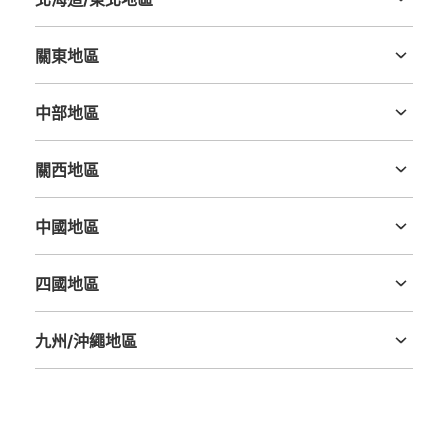
北海道
青森縣
岩手縣
宮城縣
秋田縣
山形縣
福島縣
關東地區
茨城縣
栃木縣
群馬縣
埼玉縣
千葉縣
東京都
神奈川縣
中部地區
新潟縣
富山縣
石川縣
福井縣
山梨縣
長野縣
岐阜縣
静岡縣
愛知縣
關西地區
三重縣
滋賀縣
京都府
大阪府
兵庫縣
奈良縣
和歌山縣
中國地區
鳥取縣
島根縣
岡山縣
廣島縣
山口縣
四國地區
德島縣
香川縣
愛媛縣
高知縣
九州/沖繩地區
福岡縣
佐賀縣
長崎縣
熊本縣
大分縣
宮崎縣
鹿児島縣
沖縄縣