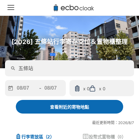
[2026] 五條站行李寄存空位＆置物櫃整理
-
x 0
x 0
Navigate
Navigate
forward
backward
to
to
查看附近的寄物地點
interact
interact
with
with
最近更新時間：2026/8/7
the
the
calendar
calendar
行李寄放區
（
2
）
投幣式置物櫃
（
0
）
and
and