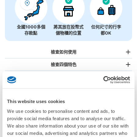
全國1000多個
將其放在投幣式
任何尺寸的行李
存款點
儲物櫃的位置
都OK
檢查如何使用
檢查四個特色
檢查收費方案
手提包尺寸
¥500
/
日
This website uses cookies
最長邊未滿45cm的行李（小型背包、手提包、手提行李
We use cookies to personalise content and ads, to
常見問題
等）
事先用手機預約

provide social media features and to analyse our traffic.
全國有1,000家以上合作店鋪
指定的日期和時間
We also share information about your use of our site with
北起北海道，南至沖繩，以都市為中心，全國皆可使用此服務。
our social media, advertising and analytics partners who
行李箱尺寸