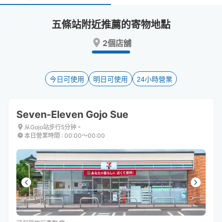
select
select
a
a
五條站附近推薦的寄物地點
date.
date.
Press
Press
2個店舖
the
the
question
question
mark
mark
key
key
今日可使用
明日可使用
24小時營業
to
to
get
get
the
the
Seven-Eleven Gojo Sue
keyboard
keyboard
shortcuts
shortcuts
从Gojo站步行5分钟。
本日營業時間
:
00:00〜00:00
for
for
changing
changing
dates.
dates.