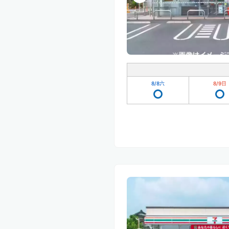
8/8
六
8/9
日