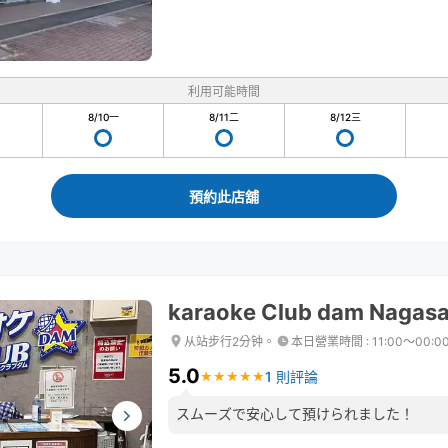
利用可能時間
8/10
一
8/11
二
8/12
三
預約此店舖
karaoke Club dam Nagasa
从站步行2分钟。
本日營業時間
:
11:00〜00:0
5.0
1 則評論
★
★
★
★
★
★
★
★
★
★
スムーズで安心して預けられました！