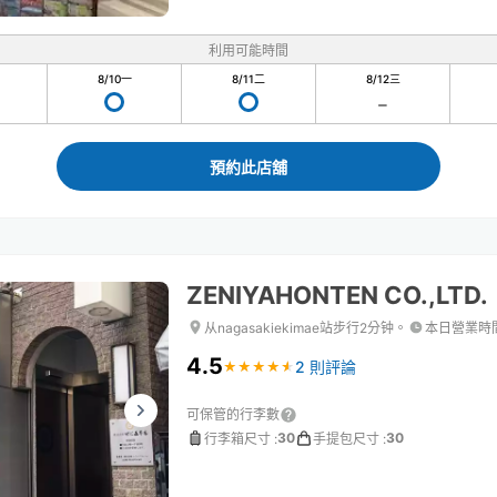
利用可能時間
8/10
一
8/11
二
8/12
三
預約此店舖
ZENIYAHONTEN CO.,LTD.
从nagasakiekimae站步行2分钟。
本日營業時
4.5
2 則評論
★
★
★
★
★
★
★
★
★
★
可保管的行李數
30
30
行李箱尺寸
:
手提包尺寸
: