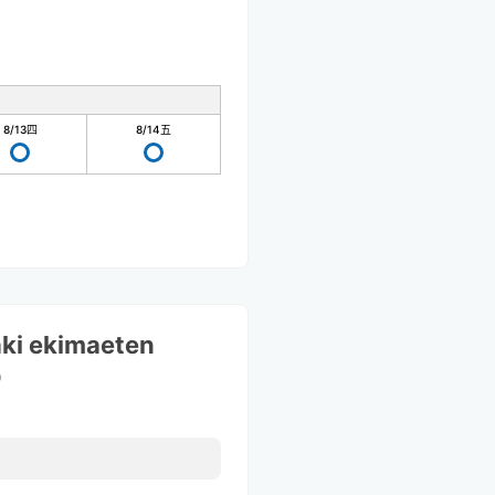
8/13
四
8/14
五
ki ekimaeten
0