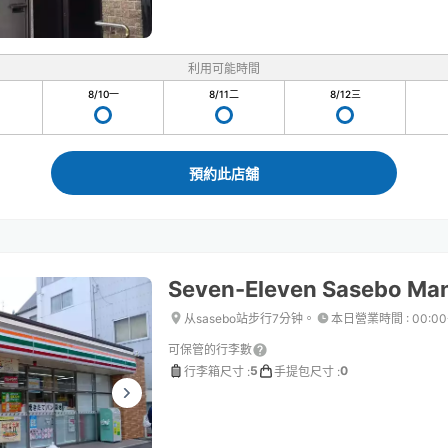
利用可能時間
8/10
一
8/11
二
8/12
三
預約此店舖
Seven-Eleven Sasebo Ma
从sasebo站步行7分钟。
本日營業時間
:
00:0
可保管的行李數
5
0
行李箱尺寸
:
手提包尺寸
: