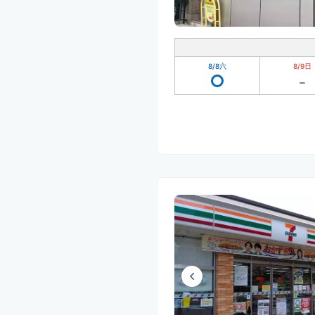
8/8
六
8/9
日