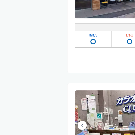
8/8
六
8/9
日