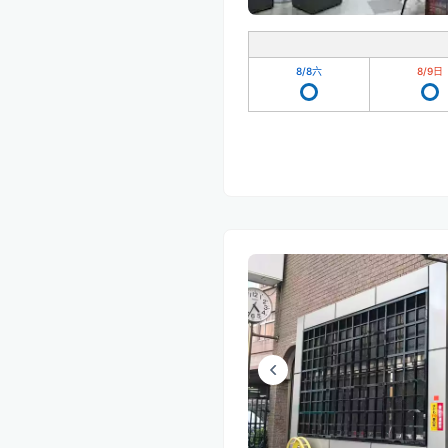
8/8
六
8/9
日