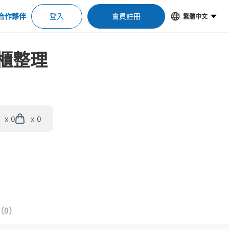
合作夥伴
登入
會員註冊
繁體中文
物櫃整理
x 0
x 0
（
0
）