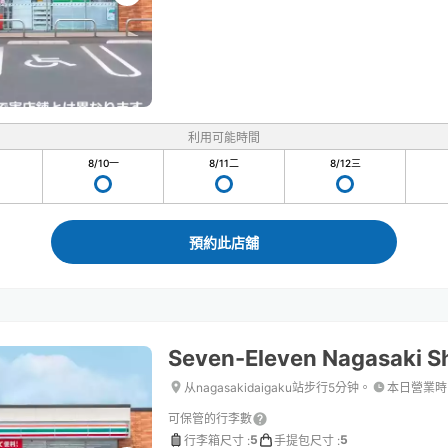
利用可能時間
8/10
一
8/11
二
8/12
三
預約此店舖
Seven-Eleven Nagasaki S
从nagasakidaigaku站步行5分钟。
本日營業時
可保管的行李數
5
5
行李箱尺寸
:
手提包尺寸
: