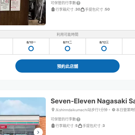
可保管的行李數
30
50
行李箱尺寸
:
手提包尺寸
:
利用可能時間
8/10
一
8/11
二
8/12
三
預約此店舖
Seven-Eleven Nagasaki S
从shinndaikumachi站步行1分钟。
本日營業時
可保管的行李數
5
3
行李箱尺寸
:
手提包尺寸
: