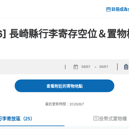
註冊成為
26] 長崎縣行李寄存空位＆置
-
Navigate
Navigate
forward
backward
to
to
查看附近的寄物地點
interact
interact
with
with
the
the
最近更新時間：2026/8/7
calendar
calendar
and
and
select
select
行李寄放區
（
25
）
投幣式置物櫃
a
a