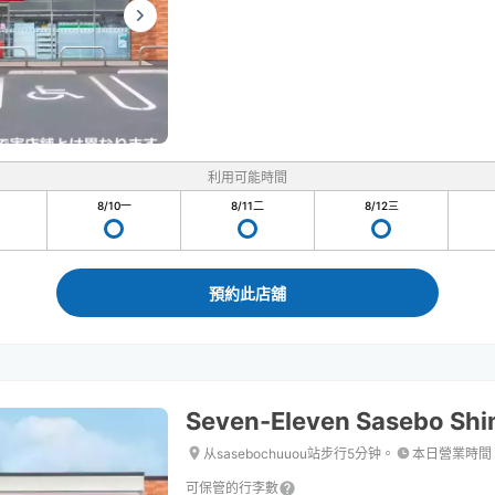
利用可能時間
8/10
一
8/11
二
8/12
三
預約此店舖
Seven-Eleven Sasebo Shi
从sasebochuuou站步行5分钟。
本日營業時間
可保管的行李數