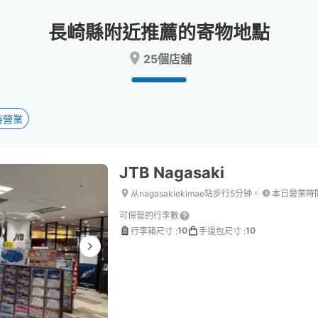
date.
date.
Press
Press
長崎縣附近推薦的寄物地點
the
the
question
question
25個店舖
mark
mark
key
key
to
to
get
get
the
the
時營業
keyboard
keyboard
shortcuts
shortcuts
for
for
JTB Nagasaki
changing
changing
dates.
dates.
从nagasakiekimae站步行5分钟。
本日營業時
可保管的行李數
10
10
行李箱尺寸
:
手提包尺寸
: