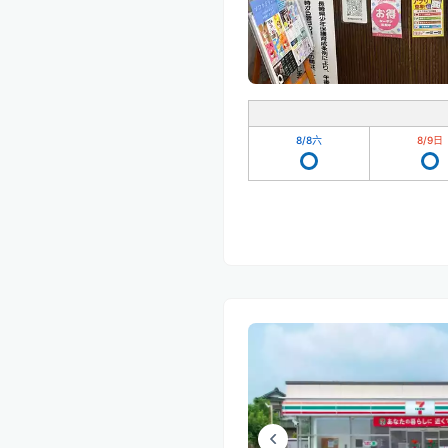
8/8
六
8/9
日