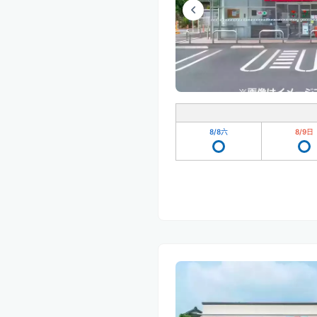
8/8
六
8/9
日