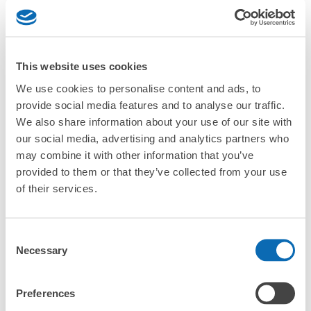
「別所溫泉站的ecbo cloak服務費用？」
「行李會不會不見或被偷？」
This website uses cookies
許多地點佳/條件優的店鋪
工作人員拍完行李照片後

「有無法接受寄存的物品嗎？」
We use cookies to personalise content and ads, to
我們與許多地點方便的車站內店舖以及24小時營業的店鋪合作。
即完成寄存手續
provide social media features and to analyse our traffic.
「取回行李時，該怎麼做呢？」
We also share information about your use of our site with
our social media, advertising and analytics partners who
may combine it with other information that you’ve
「行李會保管在哪裡呢？」
provided to them or that they’ve collected from your use
of their services.
「別所溫泉站有可以寄放嬰兒車、大型運動用品、樂器的地方
嗎？」
任何尺寸的行李都OK
Consent
「別所溫泉站哪裡可以寄存行李？」
放下行李，愉快度過一整天！
樂器、嬰兒車、腳踏車等，只要是1個人能搬運的行李尺寸就OK
Necessary
Selection
「這和別所溫泉站的投幣式置物櫃服務有什麼不同？」
Preferences