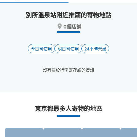
select
select
a
a
別所溫泉站附近推薦的寄物地點
date.
date.
Press
Press
0個店舖
the
the
question
question
mark
mark
key
key
今日可使用
明日可使用
24小時營業
to
to
get
get
the
the
沒有關於行李寄存處的資訊
keyboard
keyboard
shortcuts
shortcuts
for
for
changing
changing
dates.
dates.
別所溫泉站附近推薦的寄物櫃
東京都最多人寄物的地區
1個投幣式置物櫃