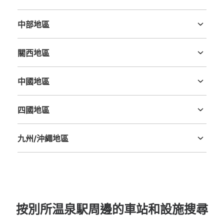
茨城縣
栃木縣
群馬縣
埼玉縣
千葉縣
東京都
神奈川縣
中部地區
新潟縣
富山縣
石川縣
福井縣
山梨縣
長野縣
岐阜縣
静岡縣
愛知縣
關西地區
三重縣
滋賀縣
京都府
大阪府
兵庫縣
奈良縣
和歌山縣
中國地區
鳥取縣
島根縣
岡山縣
廣島縣
山口縣
四國地區
德島縣
香川縣
愛媛縣
高知縣
九州/沖繩地區
福岡縣
佐賀縣
長崎縣
熊本縣
大分縣
宮崎縣
鹿児島縣
沖縄縣
按別所温泉駅周邊的車站和設施搜尋