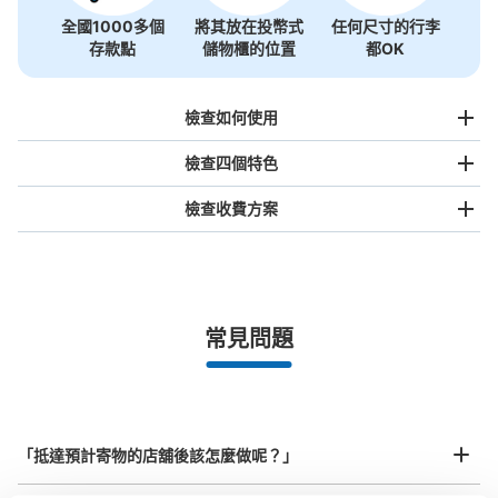
別所温泉駅コインロッカー
全國1000多個
將其放在投幣式
任何尺寸的行李
存款點
儲物櫃的位置
都OK
从上田電鉄別所温泉駅站步行0分钟。
本日營業時間
:
05:30
〜
00:00
待合室内にあり、観光する際にすぐに預けられて便利。
檢查如何使用
檢查四個特色
檢查收費方案
手提包尺寸
¥500
/
日
最長邊未滿45cm的行李（小型背包、手提包、手提行李
常見問題
等）
事先用手機預約

可保管的行李數
全國有1,000家以上合作店鋪
指定的日期和時間
大的
:
2
/
¥700
中等的
:
3
/
¥500
小的
:
4
/
¥400
北起北海道，南至沖繩，以都市為中心，全國皆可使用此服務。
付款方式
行李箱尺寸
現金
¥800
「抵達預計寄物的店舖後該怎麼做呢？」
/
日
查看此投幣式儲物櫃的位置
最長邊45cm以上的行李（行李箱、樂器、嬰兒車等）