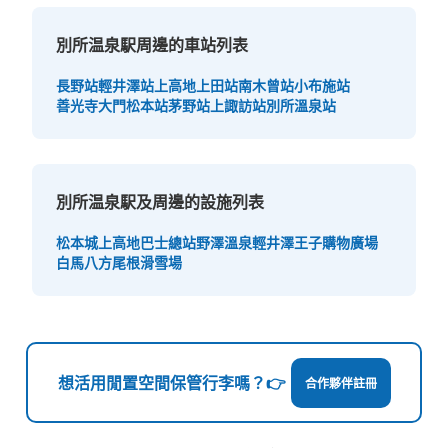
別所温泉駅周邊的車站列表
長野站
輕井澤站
上高地
上田站
南木曾站
小布施站
善光寺大門
松本站
茅野站
上諏訪站
別所溫泉站
別所温泉駅及周邊的設施列表
松本城
上高地巴士總站
野澤溫泉
輕井澤王子購物廣場
白馬八方尾根滑雪場
想活用閒置空間保管行李嗎？👉
合作夥伴註冊