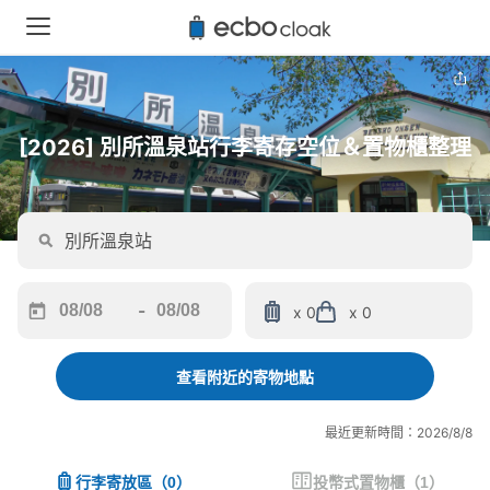
[2026] 別所溫泉站行李寄存空位＆置物櫃整理
-
x 0
x 0
Navigate
Navigate
forward
backward
to
to
查看附近的寄物地點
interact
interact
with
with
最近更新時間：2026/8/8
the
the
calendar
calendar
行李寄放區
（
0
）
投幣式置物櫃
（
1
）
and
and