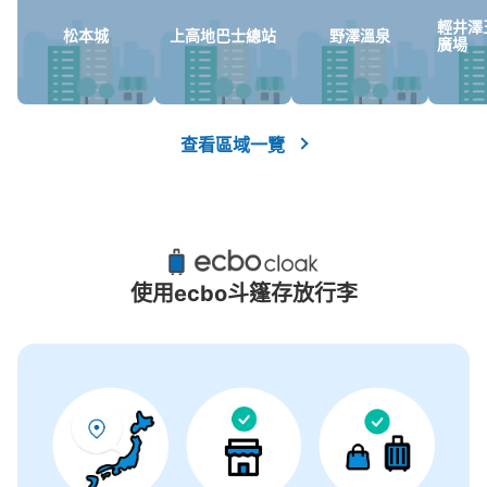
輕井澤
松本城
上高地巴士總站
野澤溫泉
廣場
查看區域一覽
使用ecbo斗篷存放行李