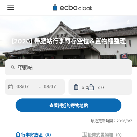
[2026] 帶肥站行李寄存空位＆置物櫃整理
-
x 0
x 0
Navigate
Navigate
forward
backward
to
to
查看附近的寄物地點
interact
interact
with
with
最近更新時間：2026/8/7
the
the
calendar
calendar
行李寄放區
（
0
）
投幣式置物櫃
（
0
）
and
and