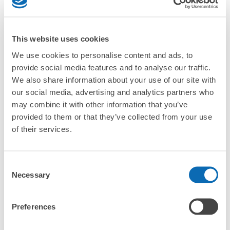
「帶肥站的ecbo cloak服務費用？」
「行李會不會不見或被偷？」
This website uses cookies
許多地點佳/條件優的店鋪
We use cookies to personalise content and ads, to
工作人員拍完行李照片後

「有無法接受寄存的物品嗎？」
provide social media features and to analyse our traffic.
我們與許多地點方便的車站內店舖以及24小時營業的店鋪合作。
即完成寄存手續
We also share information about your use of our site with
「取回行李時，該怎麼做呢？」
our social media, advertising and analytics partners who
may combine it with other information that you’ve
provided to them or that they’ve collected from your use
「行李會保管在哪裡呢？」
of their services.
「帶肥站有可以寄放嬰兒車、大型運動用品、樂器的地方
嗎？」
Consent
任何尺寸的行李都OK
Necessary
Selection
「帶肥站哪裡可以寄存行李？」
放下行李，愉快度過一整天！
樂器、嬰兒車、腳踏車等，只要是1個人能搬運的行李尺寸就OK
Preferences
「這和帶肥站的投幣式置物櫃服務有什麼不同？」