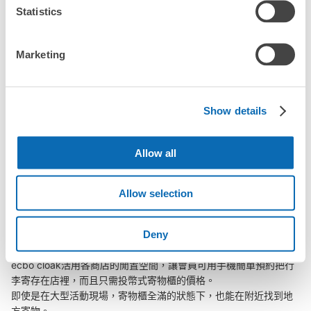
「幾天前可以開始預約帶肥站的店舖呢？」
Statistics
Marketing
突發狀況下的安心理賠
帶肥站行李寄存訊息
發生行李破損、被偷等狀況時安心有保障
Show details
向您介紹帶肥站附近的行李寄存地點！

Allow all
我們會隨時更新ecbo cloak的合作店鋪及投幣式寄物櫃的資訊。

在帶肥站附近觀光、工作或購物時，您是否曾想過「如果這東西可
Allow selection
以找地方寄放就好了」？

把手上的包包、行李箱、嬰兒車、自行車等都寄存起來，輕鬆沒負
Deny
擔！

ecbo cloak活用各商店的閒置空間，讓會員可用手機簡單預約把行
李寄存在店裡，而且只需投幣式寄物櫃的價格。

即使是在大型活動現場，寄物櫃全滿的狀態下，也能在附近找到地
方寄物。