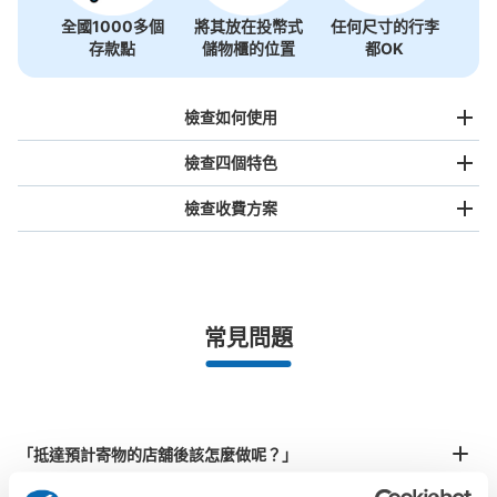
全國1000多個
將其放在投幣式
任何尺寸的行李
存款點
儲物櫃的位置
都OK
檢查如何使用
檢查四個特色
檢查收費方案
手提包尺寸
¥500
/
日
最長邊未滿45cm的行李（小型背包、手提包、手提行李
常見問題
等）
事先用手機預約

全國有1,000家以上合作店鋪
指定的日期和時間
北起北海道，南至沖繩，以都市為中心，全國皆可使用此服務。
行李箱尺寸
¥800
「抵達預計寄物的店舖後該怎麼做呢？」
/
日
最長邊45cm以上的行李（行李箱、樂器、嬰兒車等）