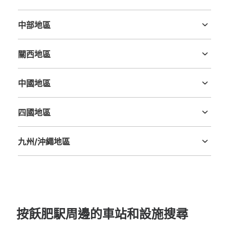
茨城縣
栃木縣
群馬縣
埼玉縣
千葉縣
東京都
神奈川縣
中部地區
新潟縣
富山縣
石川縣
福井縣
山梨縣
長野縣
岐阜縣
静岡縣
愛知縣
關西地區
三重縣
滋賀縣
京都府
大阪府
兵庫縣
奈良縣
和歌山縣
中國地區
鳥取縣
島根縣
岡山縣
廣島縣
山口縣
四國地區
德島縣
香川縣
愛媛縣
高知縣
九州/沖繩地區
福岡縣
佐賀縣
長崎縣
熊本縣
大分縣
宮崎縣
鹿児島縣
沖縄縣
按飫肥駅周邊的車站和設施搜尋