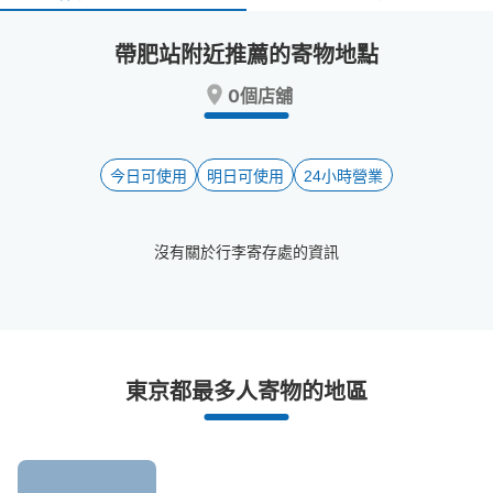
select
select
a
a
帶肥站附近推薦的寄物地點
date.
date.
Press
Press
0個店舖
the
the
question
question
mark
mark
key
key
今日可使用
明日可使用
24小時營業
to
to
get
get
the
the
沒有關於行李寄存處的資訊
keyboard
keyboard
shortcuts
shortcuts
for
for
changing
changing
dates.
dates.
帶肥站附近推薦的寄物櫃
東京都最多人寄物的地區
0個投幣式置物櫃